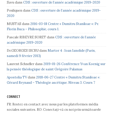
Savu
dans
CDS : ouverture de l’année académique 2019-2020
Pouliquen
dans
CDS : ouverture de l’année académique 2019-
2020
MUSTAS
dans
2016-03-18 Centre « Dumitru Staniloae »: Pr.
Florin Buca – Philosophie, cours 1.
Pascale RIBEYRE SORET
dans
CDS : ouverture de l’année
académique 2019-2020
Dr.GEORGES ISCRU
dans
Martor 4 : Ioan Ianolide (Paris,
samedi 9 février 2013)
Laurent Schneller
dans
2019-01-26 Conférence Yvan Koenig sur
la pensée théologique de saint Grégoire Palamas
Apostolia TV
dans
2018-06-27 Centre « Dumitru Staniloae »:
Gérard Reynaud – Théologie ascétique. Niveau 3. Cours 7
CONNECT
FR: Restez en contact avec nous par les plateformes média
sociales suivantes. RO: Conectați-vă cu noi prin următoarele