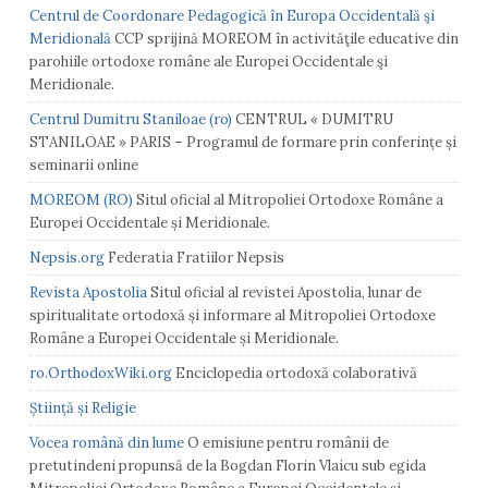
Centrul de Coordonare Pedagogică în Europa Occidentală şi
Meridională
CCP sprijină MOREOM în activităţile educative din
parohiile ortodoxe române ale Europei Occidentale şi
Meridionale.
Centrul Dumitru Staniloae (ro)
CENTRUL « DUMITRU
STANILOAE » PARIS – Programul de formare prin conferințe și
seminarii online
MOREOM (RO)
Situl oficial al Mitropoliei Ortodoxe Române a
Europei Occidentale și Meridionale.
Nepsis.org
Federatia Fratiilor Nepsis
Revista Apostolia
Situl oficial al revistei Apostolia, lunar de
spiritualitate ortodoxă și informare al Mitropoliei Ortodoxe
Române a Europei Occidentale și Meridionale.
ro.OrthodoxWiki.org
Enciclopedia ortodoxă colaborativă
Știință și Religie
Vocea română din lume
O emisiune pentru românii de
pretutindeni propunsă de la Bogdan Florin Vlaicu sub egida