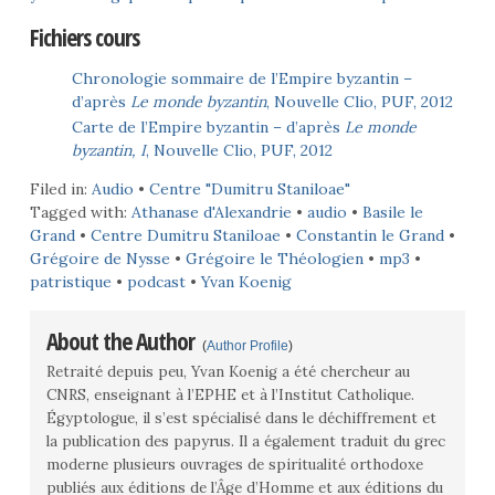
Fichiers cours
Chronologie sommaire de l’Empire byzantin –
d’après
Le monde byzantin
, Nouvelle Clio, PUF, 2012
Carte de l’Empire byzantin – d’après
Le monde
byzantin, I
, Nouvelle Clio, PUF, 2012
Filed in:
Audio
•
Centre "Dumitru Staniloae"
Tagged with:
Athanase d'Alexandrie
•
audio
•
Basile le
Grand
•
Centre Dumitru Staniloae
•
Constantin le Grand
•
Grégoire de Nysse
•
Grégoire le Théologien
•
mp3
•
patristique
•
podcast
•
Yvan Koenig
About the Author
(
Author Profile
)
Retraité depuis peu, Yvan Koenig a été chercheur au
CNRS, enseignant à l’EPHE et à l’Institut Catholique.
Égyptologue, il s’est spécialisé dans le déchiffrement et
la publication des papyrus. Il a également traduit du grec
moderne plusieurs ouvrages de spiritualité orthodoxe
publiés aux éditions de l’Âge d’Homme et aux éditions du