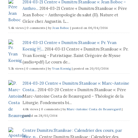
2014-03-21 Centre « Dumitru Staniloae »: Jean Boboc –
Anthro...
2014-03-21 Centre « Dumitru Staniloae »: Père
Jean Boboc – Anthropologie du salut (II). Nature et
Grâce chez Augustin. L...
5.4k views
|
0 comments
|
by
Jean Boboc
|
posted on 06/04/2014
2014-03-13 Centre « Dumitru Staniloae »: Pr. Yvan
Koenig ...
2014-03-13 Centre « Dumitru Staniloae »: Pr.
Yvan Koenig - Patristique. Saint Grégoire de Nysse
(audio+pdf) Le cours de...
5.3k views
|
0 comments
|
by
Yvan Koenig
|
posted on 20/03/2014
2014-03-20 Centre « Dumitru Staniloae »: Marc-Antoine
Costa...
2014-03-20 Centre « Dumitru Staniloae »: Père
Marc-Antoine Costa de Beauregard – Théologie de la
Liturgie. Fondements bi...
4.6k views
|
0 comments
|
by
Marc-Antoine Costa de Beauregard
|
posted on 28/03/2014
Centre Dumitru Staniloae : Calendrier des cours, par
date, p...
Centre Dumitru Staniloae : Calendrier des