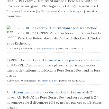
2013-12-19 Centre « Dumitru Staniloae »: Père Marc-Antoine
Costa de Beauregard – Théologie de la Liturgie. Absolu ou rel...
7.1k views
|
0 comments
|
by
Marc-Antoine Costa de Beauregard
|
posted on
09/01/2014
2012-10-02 Centre « Dumitru Staniloae »: Jean Boboc –...
2012-10-02 COERDS: Père Jean Boboc - Introduction Le
Père Jean Boboc, doyen du Centre Orthodoxe d’Études
et de Recherch...
7.1k views
|
5 comments
|
by
Jean Boboc
|
posted on 03/10/2012
RAPPEL: Le père Gérard Reynaud ne fera pas ses conférences
e...
RAPPEL: Comme annoncé à plusieurs réprises, pour des
raisons de traitement médical, le Père Gérard Reynaud ne fera
pas s...
6.4k views
|
0 comments
|
by
Apostolia TV
|
posted on 12/12/2013
Annulation des conférences du père Gérard Reynaud de 27
nove...
ANNONCE: Le Père Gérard Reynaud sera absent le 27
novembre et le 11 décembre 2013 et ne fera pas ces conférences,
ni sur...