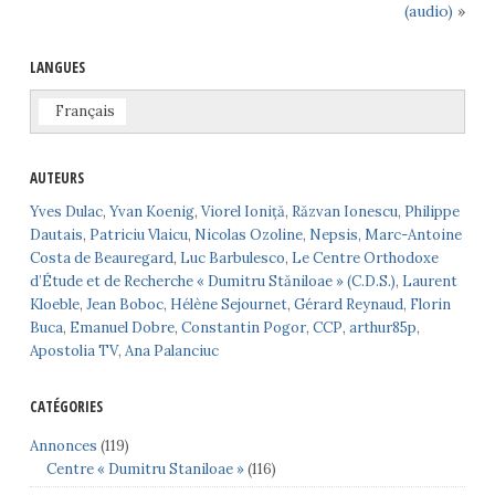
(audio)
»
LANGUES
Français
AUTEURS
Yves Dulac
,
Yvan Koenig
,
Viorel Ioniță
,
Răzvan Ionescu
,
Philippe
Dautais
,
Patriciu Vlaicu
,
Nicolas Ozoline
,
Nepsis
,
Marc-Antoine
Costa de Beauregard
,
Luc Barbulesco
,
Le Centre Orthodoxe
d’Étude et de Recherche « Dumitru Stăniloae » (C.D.S.)
,
Laurent
Kloeble
,
Jean Boboc
,
Hélène Sejournet
,
Gérard Reynaud
,
Florin
Buca
,
Emanuel Dobre
,
Constantin Pogor
,
CCP
,
arthur85p
,
Apostolia TV
,
Ana Palanciuc
CATÉGORIES
Annonces
(119)
Centre « Dumitru Staniloae »
(116)