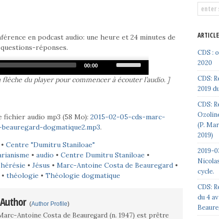
ARTICL
nférence en podcast audio: une heure et 24 minutes de
 questions-réponses.
CDS : 
Use
2020
00:00
Up/Down
CDS: R
la flèche du player pour commencer à écouter l’audio. ]
Arrow
2019 du
keys
to
CDS: Re
increase
Ozoline
 fichier audio mp3 (58 Mo):
2015-02-05-cds-marc-
or
(P. Ma
a-beauregard-dogmatique2.mp3
.
decrease
2019)
volume.
•
Centre "Dumitru Staniloae"
2019-03
arianisme
•
audio
•
Centre Dumitru Staniloae
•
Nicolas
•
hérésie
•
Jésus
•
Marc-Antoine Costa de Beauregard
•
cycle.
•
théologie
•
Théologie dogmatique
CDS: R
du 4 av
 Author
(
Author Profile
)
Beaure
Marc-Antoine Costa de Beauregard (n. 1947) est prêtre