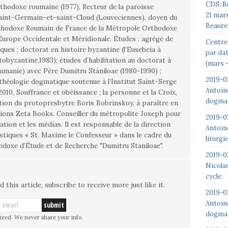
CDS: R
orthodoxe roumaine (1977), Recteur de la paroisse
21 mar
aint-Germain-et-saint-Cloud (Louveciennes), doyen du
Beaure
hodoxe Roumain de France de la Métropole Orthodoxe
urope Occidentale et Méridionale. Études : agrégé de
Centre 
iques ; doctorat en histoire byzantine (l’Eusebeia à
par da
tobyzantine,1983); études d’habilitation au doctorat à
(mars –
umanie) avec Père Dumitru Stàniloae (1980-1990) ;
2019-0
ologie dogmatique soutenue à l’Institut Saint-Serge
Antoin
2010, Souffrance et obéissance ; la personne et la Croix,
dogmat
ction du protopresbytre Boris Bobrinskoy, à paraître en
tions Zeta Books. Conseiller du métropolite Joseph pour
2019-0
tion et les médias. Il est responsable de la direction
Antoin
stiques « St. Maxime le Confesseur » dans le cadre du
liturgi
doxe d’Étude et de Recherche "Dumitru Staniloae".
2019-02
Nicolas
cycle.
d this article, subscribe to receive more just like it.
2019-0
Antoin
dogmat
teed. We never share your info.