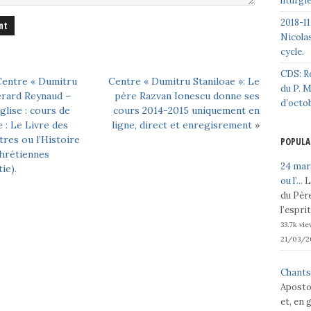
liturgi
2018-11
Nicolas
cycle.
CDS: R
Centre « Dumitru
Centre « Dumitru Staniloae »: Le
du P. 
érard Reynaud –
père Razvan Ionescu donne ses
d’octo
glise : cours de
cours 2014-2015 uniquement en
 : Le Livre des
ligne, direct et enregisrement
»
res ou l’Histoire
POPULA
chrétiennes
24 mars
ie).
ou l’...
L
du Père
l’espri
33.7k vi
21/03/2
Chants
Aposto
et, en 