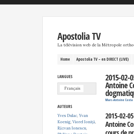
Apostolia TV
La télévision web de la Métropole orth
Home
Apostolia TV – en DIRECT (LIVE)
2015-02-0
LANGUES
Antoine C
Français
dogmatiqu
Marc-Antoine Costa
AUTEURS
2015-02-05
Yves Dulac
,
Yvan
Antoine Co
Koenig
,
Viorel Ioniță
,
Răzvan Ionescu
,
cours de p