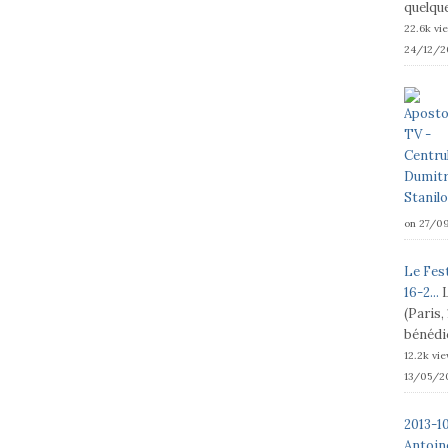
quelque
22.6k vi
24/12/2
on 27/0
Le Fest
16-2...
(Paris,
bénédic
12.2k vi
13/05/2
2013-1
Antoine