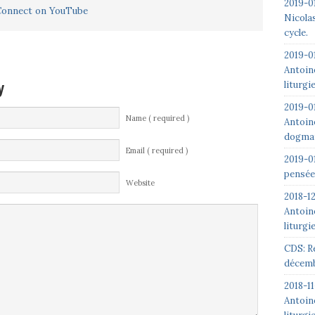
2019-01
Nicolas
cycle.
2019-0
Antoin
y
liturgi
2019-0
Name ( required )
Antoin
dogmat
Email ( required )
2019-0
pensée
Website
2018-1
Antoin
liturgi
CDS: R
décemb
2018-1
Antoin