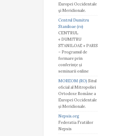
Europei Occidentale
şi Meridionale.
Centrul Dumitru
Staniloae (ro)
CENTRUL
« DUMITRU
STANILOAE » PARIS
– Programul de
formare prin
conferințe și
seminarii online
MOREOM (RO)
Situl
oficial al Mitropoliei
Ortodoxe Române a
Europei Occidentale
și Meridionale.
Nepsis.org
Federatia Fratiilor
Nepsis