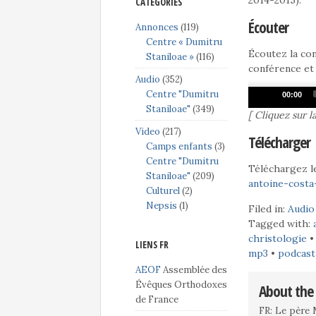
2014-2015).
CATÉGORIES
Écouter
Annonces
(119)
Centre « Dumitru
Écoutez la co
Staniloae »
(116)
conférence et
Audio
(352)
Audio
Centre "Dumitru
00:00
Player
Staniloae"
(349)
[ Cliquez sur 
Video
(217)
Télécharger
Camps enfants
(3)
Centre "Dumitru
Téléchargez le
Staniloae"
(209)
antoine-cost
Culturel
(2)
Nepsis
(1)
Filed in:
Audio
Tagged with:
christologie
LIENS FR
mp3
•
podcast
AEOF
Assemblée des
Évêques Orthodoxes
About the
de France
FR: Le père 