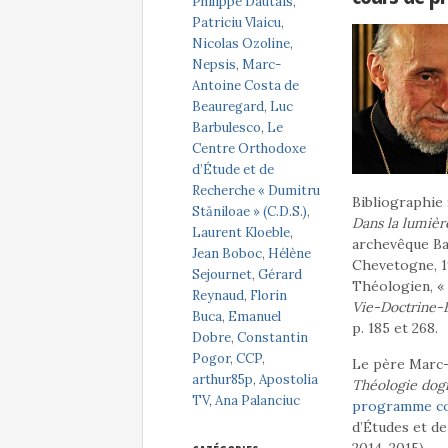
Philippe Dautais
,
Patriciu Vlaicu
,
Nicolas Ozoline
,
Nepsis
,
Marc-
Antoine Costa de
Beauregard
,
Luc
Barbulesco
,
Le
Centre Orthodoxe
d’Étude et de
Recherche « Dumitru
Bibliographie
Stăniloae » (C.D.S.)
,
Dans la lumièr
Laurent Kloeble
,
archevêque Bas
Jean Boboc
,
Hélène
Chevetogne, 19
Sejournet
,
Gérard
Théologien, « F
Reynaud
,
Florin
Vie-Doctrine-E
Buca
,
Emanuel
p. 185 et 268.
Dobre
,
Constantin
Pogor
,
CCP
,
Le père Marc-
arthur85p
,
Apostolia
Théologie dog
TV
,
Ana Palanciuc
programme co
d’Études et de