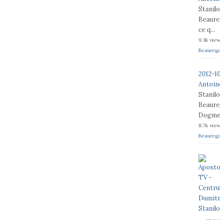
Stanil
Beaureg
ce q...
9.3k vie
Beaureg
2012-1
Antoine
Stanil
Beaureg
Dogme e
8.7k vie
Beaureg