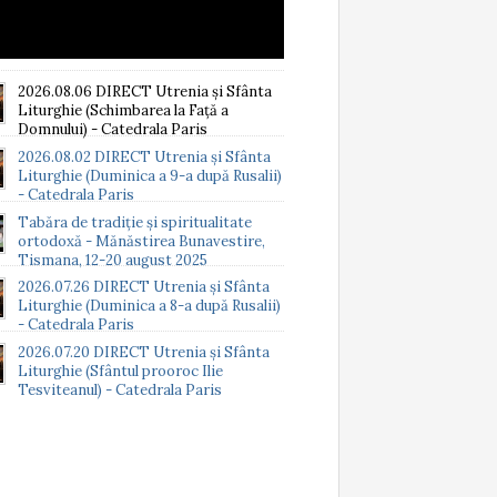
2026.08.06 DIRECT Utrenia și Sfânta
Liturghie (Schimbarea la Față a
Domnului) - Catedrala Paris
2026.08.02 DIRECT Utrenia și Sfânta
Liturghie (Duminica a 9-a după Rusalii)
- Catedrala Paris
Tabăra de tradiție și spiritualitate
ortodoxă - Mănăstirea Bunavestire,
Tismana, 12-20 august 2025
2026.07.26 DIRECT Utrenia și Sfânta
Liturghie (Duminica a 8-a după Rusalii)
- Catedrala Paris
2026.07.20 DIRECT Utrenia și Sfânta
Liturghie (Sfântul prooroc Ilie
Tesviteanul) - Catedrala Paris