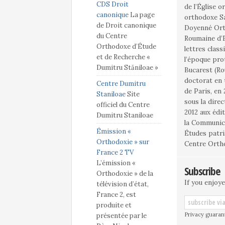
CDS Droit
de l’Église 
canonique
La page
orthodoxe S
de Droit canonique
Doyenné Ort
du Centre
Roumaine d’E
Orthodoxe d’Étude
lettres class
et de Recherche «
l’époque pro
Dumitru Stăniloae »
Bucarest (Ro
doctorat en thé
Centre Dumitru
de Paris, en 
Staniloae
Site
sous la dire
officiel du Centre
2012 aux édi
Dumitru Staniloae
la Communica
Émission «
Études patri
Orthodoxie » sur
Centre Ortho
France 2 TV
L’émission «
Subscribe
Orthodoxie » de la
If you enjoye
télévision d’état,
France 2, est
produite et
Privacy guaran
présentée par le