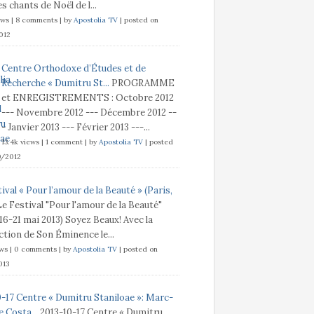
s chants de Noël de l...
ews
|
8 comments
|
by
Apostolia TV
|
posted on
012
Centre Orthodoxe d’Études et de
Recherche « Dumitru St...
PROGRAMME
et ENREGISTREMENTS : Octobre 2012
--- Novembre 2012 --- Décembre 2012 --
- Janvier 2013 --- Février 2013 ---...
13.4k views
|
1 comment
|
by
Apostolia TV
|
posted
9/2012
ival « Pour l’amour de la Beauté » (Paris,
Le Festival "Pour l'amour de la Beauté"
 16-21 mai 2013) Soyez Beaux! Avec la
tion de Son Éminence le...
ews
|
0 comments
|
by
Apostolia TV
|
posted on
013
0-17 Centre « Dumitru Staniloae »: Marc-
 Costa...
2013-10-17 Centre « Dumitru