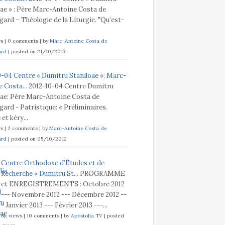
oae » : Père Marc-Antoine Costa de
ard – Théologie de la Liturgie. "Qu’est-
ws
|
0 comments
|
by
Marc-Antoine Costa de
ard
|
posted on 21/10/2013
0-04 Centre « Dumitru Staniloae »: Marc-
 Costa...
2012-10-04 Centre Dumitru
oae: Père Marc-Antoine Costa de
ard - Patristique: « Préliminaires.
t kéry...
ws
|
2 comments
|
by
Marc-Antoine Costa de
ard
|
posted on 05/10/2012
Centre Orthodoxe d’Études et de
Recherche « Dumitru St...
PROGRAMME
et ENREGISTREMENTS : Octobre 2012
--- Novembre 2012 --- Décembre 2012 --
- Janvier 2013 --- Février 2013 ---...
8k views
|
10 comments
|
by
Apostolia TV
|
posted