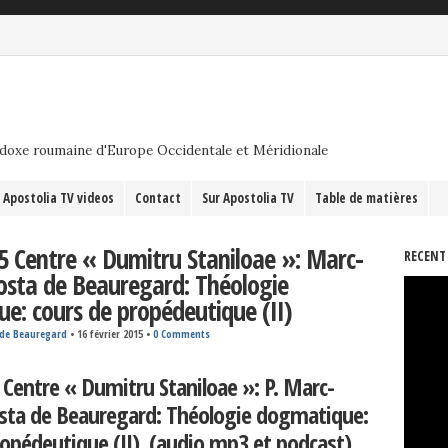
odoxe roumaine d'Europe Occidentale et Méridionale
Apostolia TV videos
Contact
Sur Apostolia TV
Table de matières
5 Centre « Dumitru Staniloae »: Marc-
RECENT
osta de Beauregard: Théologie
e: cours de propédeutique (II)
 de Beauregard
•
16 février 2015
•
0 Comments
 Centre « Dumitru Staniloae »: P. Marc-
sta de Beauregard: Théologie dogmatique:
ropédeutique (II). (audio mp3 et podcast)