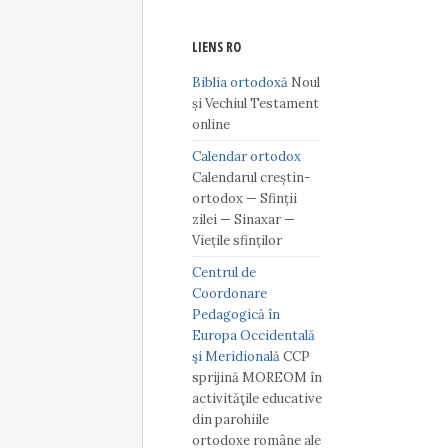
LIENS RO
Biblia ortodoxă
Noul
și Vechiul Testament
online
Calendar ortodox
Calendarul creștin-
ortodox — Sfinții
zilei — Sinaxar —
Viețile sfinților
Centrul de
Coordonare
Pedagogică în
Europa Occidentală
şi Meridională
CCP
sprijină MOREOM în
activităţile educative
din parohiile
ortodoxe române ale