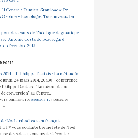
e. Niveau 3.
-21 Centre « Dumitru Staniloae »: Pr.
 Ozoline – Iconologie. Tous niveaux 1er
eport des cours de Théologie dogmatique
Marc-Antoine Costa de Beauregard
bre-décembre 2018
R POSTS
 2014 – P. Philippe Dautais : La métanoïa
e lundi, 24 mars 2014, 20h30 - conférence
 Philippe Dautais : "La métanoïa ou
t de conversion" au Centre...
ews
|
3 comments
|
by
Apostolia TV
|
posted on
014
 de Noël orthodoxes en français
lia TV vous souhaite bonne fête de Noël
guise de cadeau, vous invite à écouter