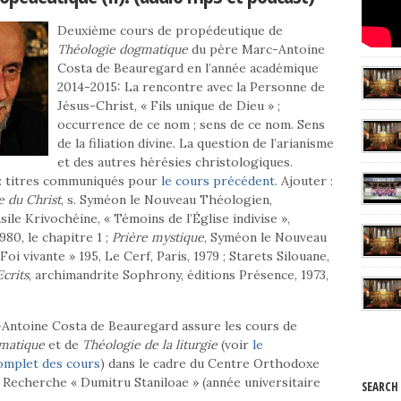
Deuxième cours de propédeutique de
Théologie dogmatique
du père Marc-Antoine
Costa de Beauregard en l’année académique
2014-2015: La rencontre avec la Personne de
Jésus-Christ, « Fils unique de Dieu » ;
occurrence de ce nom ; sens de ce nom. Sens
de la filiation divine. La question de l’arianisme
et des autres hérésies christologiques.
 : titres communiqués pour
le cours précédent
. Ajouter :
e du Christ
, s. Syméon le Nouveau Théologien,
ile Krivochéine, « Témoins de l’Église indivise »,
80, le chapitre 1 ;
Prière mystique
, Syméon le Nouveau
oi vivante » 195, Le Cerf, Paris, 1979 ; Starets Silouane,
crits
, archimandrite Sophrony, éditions Présence, 1973,
Antoine Costa de Beauregard assure les cours de
matique
et de
Théologie de la liturgie
(voir
le
mplet des cours
) dans le cadre du Centre Orthodoxe
 Recherche « Dumitru Staniloae » (année universitaire
SEARCH