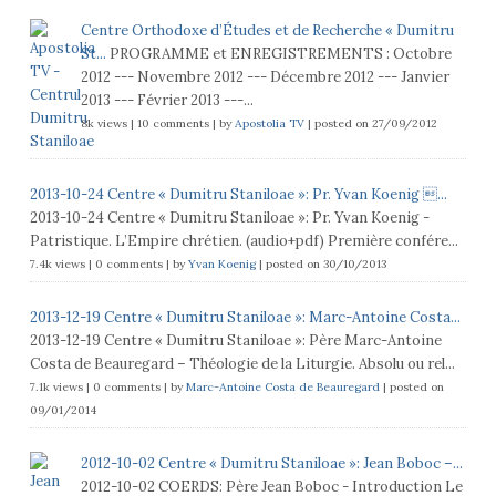
Centre Orthodoxe d’Études et de Recherche « Dumitru
St...
PROGRAMME et ENREGISTREMENTS : Octobre
2012 --- Novembre 2012 --- Décembre 2012 --- Janvier
2013 --- Février 2013 ---...
8k views
|
10 comments
|
by
Apostolia TV
|
posted on 27/09/2012
2013-10-24 Centre « Dumitru Staniloae »: Pr. Yvan Koenig ...
2013-10-24 Centre « Dumitru Staniloae »: Pr. Yvan Koenig -
Patristique. L’Empire chrétien. (audio+pdf) Première confére...
7.4k views
|
0 comments
|
by
Yvan Koenig
|
posted on 30/10/2013
2013-12-19 Centre « Dumitru Staniloae »: Marc-Antoine Costa...
2013-12-19 Centre « Dumitru Staniloae »: Père Marc-Antoine
Costa de Beauregard – Théologie de la Liturgie. Absolu ou rel...
7.1k views
|
0 comments
|
by
Marc-Antoine Costa de Beauregard
|
posted on
09/01/2014
2012-10-02 Centre « Dumitru Staniloae »: Jean Boboc –...
2012-10-02 COERDS: Père Jean Boboc - Introduction Le