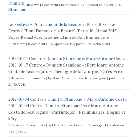
13.4k views
|
1 comment
|
by
Apostolia TV
|
posted on 27/09/2012
Le Festival « Pour l’amour de la Beauté » (Paris, 16-2...
Le
Festival "Pour l'amour de la Beauté" (Paris, 16-21 mai 2013)
Soyez Beaux! Avec la bénédiction de Son Éminence le...
12.2k views
|
0 comments
|
by
Apostolia TV
|
posted on 13/05/2013
2013-10-17 Centre « Dumitru Staniloae »: Marc-Antoine Costa...
2013-10-17 Centre « Dumitru Staniloae » : Père Marc-Antoine
Costa de Beauregard – Théologie de la Liturgie. "Qu’est-ce q...
9.3k views
|
0 comments
|
by
Marc-Antoine Costa de Beauregard
|
posted on
21/10/2013
2012-10-04 Centre « Dumitru Staniloae »: Marc-Antoine Costa...
2012-10-04 Centre Dumitru Staniloae: Père Marc-Antoine
Costa de Beauregard - Patristique: « Préliminaires. Dogme et
kéry...
8.7k views
|
2 comments
|
by
Marc-Antoine Costa de Beauregard
|
posted on
05/10/2012