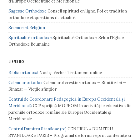
d’Europe Occidentale et Méridionale
Sagesse Orthodoxe
Conseil spirituel en ligne. Foi et tradition
orthodoxe et questions d’actualité.
Science et Religion
Spiritualité orthodoxe
Spiritualité Orthodoxe. Selon l’Eglise
Orthodoxe Roumaine
LIENS RO
Biblia ortodoxă
Noul și Vechiul Testament online
Calendar ortodox
Calendarul creștin-ortodox — Sfinții zilei —
Sinaxar — Viețile sfinților
Centrul de Coordonare Pedagogică în Europa Occidentală şi
Meridională
CCP sprijină MOREOM în activităţile educative din
parohiile ortodoxe române ale Europei Occidentale şi
Meridionale.
Centrul Dumitru Staniloae (ro)
CENTRUL « DUMITRU
STANILOAE » PARIS – Programul de formare prin conferințe și