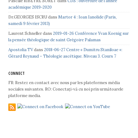
Pascale RIBEYRE SORET
dans
CDS : ouverture de l’année
académique 2019-2020
Dr.GEORGES ISCRU
dans
Martor 4 : Ioan Ianolide (Paris,
samedi 9 février 2013)
Laurent Schneller
dans
2019-01-26 Conférence Yvan Koenig sur
la pensée théologique de saint Grégoire Palamas
Apostolia TV
dans
2018-06-27 Centre « Dumitru Staniloae »:
Gérard Reynaud – Théologie ascétique. Niveau 3. Cours 7
CONNECT
FR: Restez en contact avec nous par les plateformes média
sociales suivantes. RO: Conectați-vă cu noi prin următoarele
platforme media.