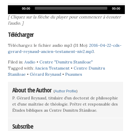
Audio
00:00
00:00
Player
[ Cliquez sur la flèche du player pour commencer à écouter
l’audio. ]
Télécharger
Téléchargez le fichier audio mp3 (31 Mo):
2016-04-22-cds-
gerard-reynaud-ancien-testament-niv2.mp3
.
Filed in:
Audio
•
Centre "Dumitru Staniloae"
Tagged with:
Ancien Testament
•
Centre Dumitru
Staniloae
•
Gérard Reynaud
•
Psaumes
About the Author
(
Author Profile
)
P. Gérard Reynaud, titulaire d'un doctorat de philosophie
et d'une maîtrise de théologie. Prêtre et responsable des
Études bibliques au Centre Dumitru Stàniloae.
Subscribe