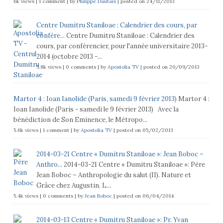
6k views
|
1 comment
|
by
Philippe Dautais
|
posted on 24/11/2013
Centre Dumitru Staniloae : Calendrier des cours, par
confére...
Centre Dumitru Staniloae : Calendrier des
cours, par conférencier, pour l'année universitaire 2013-
2014 (octobre 2013 -...
5.8k views
|
0 comments
|
by
Apostolia TV
|
posted on 20/09/2013
Martor 4 : Ioan Ianolide (Paris, samedi 9 février 2013)
Martor 4 :
Ioan Ianolide (Paris - samedi le 9 février 2013) Avec la
bénédiction de Son Eminence, le Métropo...
5.6k views
|
1 comment
|
by
Apostolia TV
|
posted on 05/02/2013
2014-03-21 Centre « Dumitru Staniloae »: Jean Boboc –
Anthro...
2014-03-21 Centre « Dumitru Staniloae »: Père
Jean Boboc – Anthropologie du salut (II). Nature et
Grâce chez Augustin. L...
5.4k views
|
0 comments
|
by
Jean Boboc
|
posted on 06/04/2014
2014-03-13 Centre « Dumitru Staniloae »: Pr. Yvan