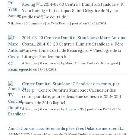
Koenig ...
2014-03-13 Centre « Dumitru Staniloae »: Pr.
Yvan Koenig - Patristique. Saint Grégoire de Nysse
(audio+pdf) Le cours de...
5.3k views
|
0 comments
|
by
Yvan Koenig
|
posted on 20/03/2014
2014-03-20 Centre « Dumitru Staniloae »: Marc-Antoine
Costa...
2014-03-20 Centre « Dumitru Staniloae »: Père
Marc-Antoine Costa de Beauregard – Théologie de la
Liturgie. Fondements bi...
4.6k views
|
0 comments
|
by
Marc-Antoine Costa de Beauregard
|
posted on 28/03/2014
Centre Dumitru Staniloae : Calendrier des cours, par
date, p...
Centre Dumitru Staniloae : Calendrier des
cours, par date, pour le deuxième semestre 2013-2014
(mars-juin 2014) Rappel...
4.6k views
|
0 comments
|
by
Apostolia TV
|
posted on 15/02/2014
Annulation de la conférence du père Yves Dulac de mercredi 1...
ANNONCE: La conférence du P. Yves Dulac de ce soir, mercredi