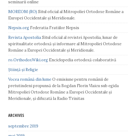
seminarii online
MOREOM (RO)
Situl oficial al Mitropoliei Ortodoxe Române a
Europei Occidentale și Meridionale.
Nepsis.org
Federatia Fratiilor Nepsis
Revista Apostolia
Situl oficial al revistei Apostolia, lunar de
spiritualitate ortodoxă și informare al Mitropoliei Ortodoxe
Române a Europei Occidentale și Meridionale.
ro.OrthodoxWiki.org
Enciclopedia ortodoxă colaborativă
Știință și Religie
Vocea română din lume
O emisiune pentru românii de
pretutindeni propunsă de la Bogdan Florin Vlaicu sub egida
Mitropoliei Ortodoxe Române a Europei Occidentale și
Meridionale, și difuzată la Radio Trinitas
ARCHIVES
septembre 2019
mai 2019