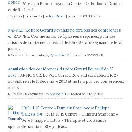
Père Jean Boboc, doyen du Centre Orthodoxe d’Études
et de Recherch...
7.1k views
|
5 comments
|
by
Jean Boboc
|
posted on 03/10/2012
RAPPEL: Le père Gérard Reynaud ne fera pas ses conférences
e...
RAPPEL: Comme annoncé à plusieurs réprises, pour des
raisons de traitement médical, le Père Gérard Reynaud ne fera
pas s...
6.4k views
|
0 comments
|
by
Apostolia TV
|
posted on 12/12/2013
Annulation des conférences du père Gérard Reynaud de 27
nove...
ANNONCE: Le Père Gérard Reynaud sera absent le 27
novembre et le 11 décembre 2013 et ne fera pas ces conférences,
ni sur...
6.1k views
|
0 comments
|
by
Apostolia TV
|
posted on 24/11/2013
2013-11-15 Centre « Dumitru Staniloae »: Philippe
Dautais &#...
2013-11-15 Centre « Dumitru Staniloae »:
Père Philippe Dautais - Thérapie et croissance
spirituelle. (audio mp3 + podcas...