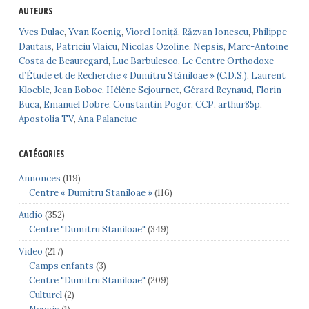
AUTEURS
Yves Dulac
,
Yvan Koenig
,
Viorel Ioniță
,
Răzvan Ionescu
,
Philippe
Dautais
,
Patriciu Vlaicu
,
Nicolas Ozoline
,
Nepsis
,
Marc-Antoine
Costa de Beauregard
,
Luc Barbulesco
,
Le Centre Orthodoxe
d’Étude et de Recherche « Dumitru Stăniloae » (C.D.S.)
,
Laurent
Kloeble
,
Jean Boboc
,
Hélène Sejournet
,
Gérard Reynaud
,
Florin
Buca
,
Emanuel Dobre
,
Constantin Pogor
,
CCP
,
arthur85p
,
Apostolia TV
,
Ana Palanciuc
CATÉGORIES
Annonces
(119)
Centre « Dumitru Staniloae »
(116)
Audio
(352)
Centre "Dumitru Staniloae"
(349)
Video
(217)
Camps enfants
(3)
Centre "Dumitru Staniloae"
(209)
Culturel
(2)