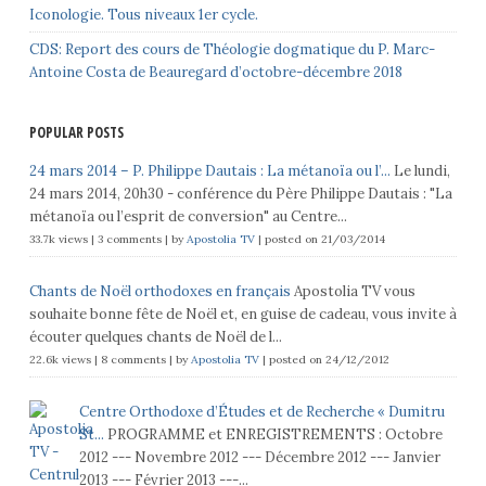
Iconologie. Tous niveaux 1er cycle.
CDS: Report des cours de Théologie dogmatique du P. Marc-
Antoine Costa de Beauregard d’octobre-décembre 2018
POPULAR POSTS
24 mars 2014 – P. Philippe Dautais : La métanoïa ou l’...
Le lundi,
24 mars 2014, 20h30 - conférence du Père Philippe Dautais : "La
métanoïa ou l’esprit de conversion" au Centre...
33.7k views
|
3 comments
|
by
Apostolia TV
|
posted on 21/03/2014
Chants de Noël orthodoxes en français
Apostolia TV vous
souhaite bonne fête de Noël et, en guise de cadeau, vous invite à
écouter quelques chants de Noël de l...
22.6k views
|
8 comments
|
by
Apostolia TV
|
posted on 24/12/2012
Centre Orthodoxe d’Études et de Recherche « Dumitru
St...
PROGRAMME et ENREGISTREMENTS : Octobre
2012 --- Novembre 2012 --- Décembre 2012 --- Janvier
2013 --- Février 2013 ---...