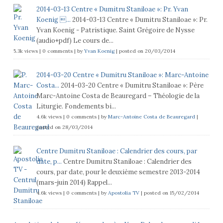
2014-03-13 Centre « Dumitru Staniloae »: Pr. Yvan
Koenig ...
2014-03-13 Centre « Dumitru Staniloae »: Pr.
Yvan Koenig - Patristique. Saint Grégoire de Nysse
(audio+pdf) Le cours de...
5.3k views
|
0 comments
|
by
Yvan Koenig
|
posted on 20/03/2014
2014-03-20 Centre « Dumitru Staniloae »: Marc-Antoine
Costa...
2014-03-20 Centre « Dumitru Staniloae »: Père
Marc-Antoine Costa de Beauregard – Théologie de la
Liturgie. Fondements bi...
4.6k views
|
0 comments
|
by
Marc-Antoine Costa de Beauregard
|
posted on 28/03/2014
Centre Dumitru Staniloae : Calendrier des cours, par
date, p...
Centre Dumitru Staniloae : Calendrier des
cours, par date, pour le deuxième semestre 2013-2014
(mars-juin 2014) Rappel...
4.6k views
|
0 comments
|
by
Apostolia TV
|
posted on 15/02/2014