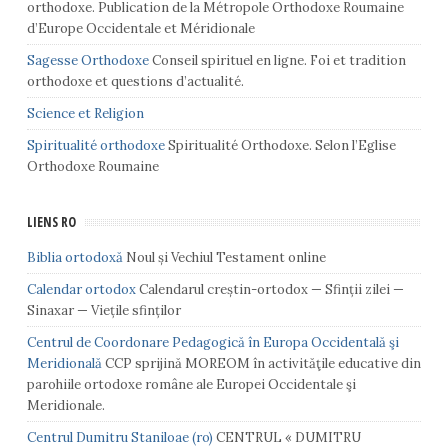
orthodoxe. Publication de la Métropole Orthodoxe Roumaine
d’Europe Occidentale et Méridionale
Sagesse Orthodoxe
Conseil spirituel en ligne. Foi et tradition
orthodoxe et questions d’actualité.
Science et Religion
Spiritualité orthodoxe
Spiritualité Orthodoxe. Selon l’Eglise
Orthodoxe Roumaine
LIENS RO
Biblia ortodoxă
Noul și Vechiul Testament online
Calendar ortodox
Calendarul creștin-ortodox — Sfinții zilei —
Sinaxar — Viețile sfinților
Centrul de Coordonare Pedagogică în Europa Occidentală şi
Meridională
CCP sprijină MOREOM în activităţile educative din
parohiile ortodoxe române ale Europei Occidentale şi
Meridionale.
Centrul Dumitru Staniloae (ro)
CENTRUL « DUMITRU