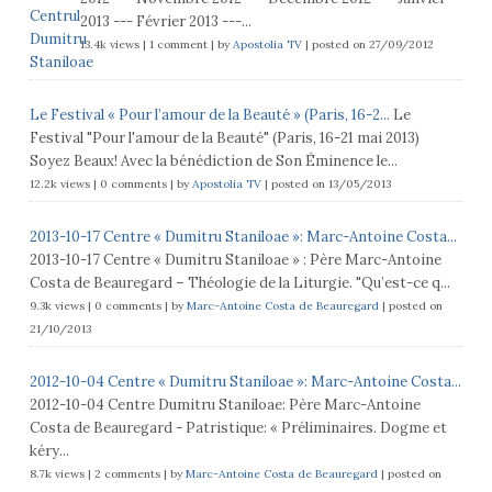
2013 --- Février 2013 ---...
13.4k views
|
1 comment
|
by
Apostolia TV
|
posted on 27/09/2012
Le Festival « Pour l’amour de la Beauté » (Paris, 16-2...
Le
Festival "Pour l'amour de la Beauté" (Paris, 16-21 mai 2013)
Soyez Beaux! Avec la bénédiction de Son Éminence le...
12.2k views
|
0 comments
|
by
Apostolia TV
|
posted on 13/05/2013
2013-10-17 Centre « Dumitru Staniloae »: Marc-Antoine Costa...
2013-10-17 Centre « Dumitru Staniloae » : Père Marc-Antoine
Costa de Beauregard – Théologie de la Liturgie. "Qu’est-ce q...
9.3k views
|
0 comments
|
by
Marc-Antoine Costa de Beauregard
|
posted on
21/10/2013
2012-10-04 Centre « Dumitru Staniloae »: Marc-Antoine Costa...
2012-10-04 Centre Dumitru Staniloae: Père Marc-Antoine
Costa de Beauregard - Patristique: « Préliminaires. Dogme et
kéry...
8.7k views
|
2 comments
|
by
Marc-Antoine Costa de Beauregard
|
posted on