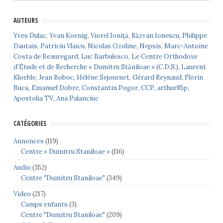
AUTEURS
Yves Dulac
,
Yvan Koenig
,
Viorel Ioniță
,
Răzvan Ionescu
,
Philippe
Dautais
,
Patriciu Vlaicu
,
Nicolas Ozoline
,
Nepsis
,
Marc-Antoine
Costa de Beauregard
,
Luc Barbulesco
,
Le Centre Orthodoxe
d’Étude et de Recherche « Dumitru Stăniloae » (C.D.S.)
,
Laurent
Kloeble
,
Jean Boboc
,
Hélène Sejournet
,
Gérard Reynaud
,
Florin
Buca
,
Emanuel Dobre
,
Constantin Pogor
,
CCP
,
arthur85p
,
Apostolia TV
,
Ana Palanciuc
CATÉGORIES
Annonces
(119)
Centre « Dumitru Staniloae »
(116)
Audio
(352)
Centre "Dumitru Staniloae"
(349)
Video
(217)
Camps enfants
(3)
Centre "Dumitru Staniloae"
(209)