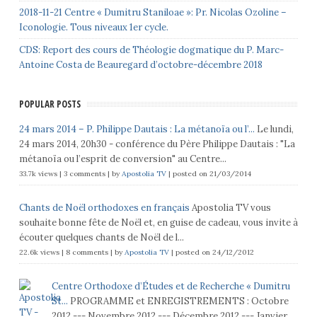
2018-11-21 Centre « Dumitru Staniloae »: Pr. Nicolas Ozoline –
Iconologie. Tous niveaux 1er cycle.
CDS: Report des cours de Théologie dogmatique du P. Marc-
Antoine Costa de Beauregard d’octobre-décembre 2018
POPULAR POSTS
24 mars 2014 – P. Philippe Dautais : La métanoïa ou l’...
Le lundi,
24 mars 2014, 20h30 - conférence du Père Philippe Dautais : "La
métanoïa ou l’esprit de conversion" au Centre...
33.7k views
|
3 comments
|
by
Apostolia TV
|
posted on 21/03/2014
Chants de Noël orthodoxes en français
Apostolia TV vous
souhaite bonne fête de Noël et, en guise de cadeau, vous invite à
écouter quelques chants de Noël de l...
22.6k views
|
8 comments
|
by
Apostolia TV
|
posted on 24/12/2012
Centre Orthodoxe d’Études et de Recherche « Dumitru
St...
PROGRAMME et ENREGISTREMENTS : Octobre
2012 --- Novembre 2012 --- Décembre 2012 --- Janvier