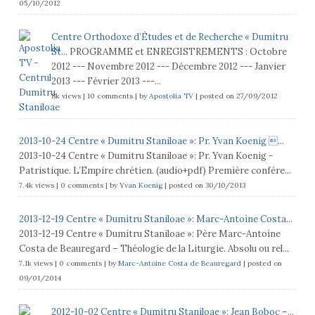
05/10/2012
Centre Orthodoxe d’Études et de Recherche « Dumitru
St...
PROGRAMME et ENREGISTREMENTS : Octobre
2012 --- Novembre 2012 --- Décembre 2012 --- Janvier
2013 --- Février 2013 ---...
8k views
|
10 comments
|
by
Apostolia TV
|
posted on 27/09/2012
2013-10-24 Centre « Dumitru Staniloae »: Pr. Yvan Koenig ...
2013-10-24 Centre « Dumitru Staniloae »: Pr. Yvan Koenig -
Patristique. L’Empire chrétien. (audio+pdf) Première confére...
7.4k views
|
0 comments
|
by
Yvan Koenig
|
posted on 30/10/2013
2013-12-19 Centre « Dumitru Staniloae »: Marc-Antoine Costa...
2013-12-19 Centre « Dumitru Staniloae »: Père Marc-Antoine
Costa de Beauregard – Théologie de la Liturgie. Absolu ou rel...
7.1k views
|
0 comments
|
by
Marc-Antoine Costa de Beauregard
|
posted on
09/01/2014
2012-10-02 Centre « Dumitru Staniloae »: Jean Boboc –...