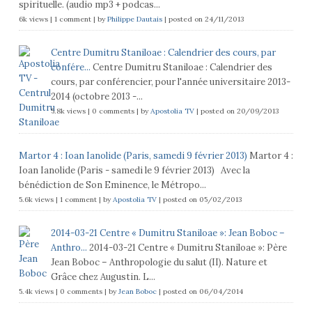
spirituelle. (audio mp3 + podcas...
6k views
|
1 comment
|
by
Philippe Dautais
|
posted on 24/11/2013
Centre Dumitru Staniloae : Calendrier des cours, par
confére...
Centre Dumitru Staniloae : Calendrier des
cours, par conférencier, pour l'année universitaire 2013-
2014 (octobre 2013 -...
5.8k views
|
0 comments
|
by
Apostolia TV
|
posted on 20/09/2013
Martor 4 : Ioan Ianolide (Paris, samedi 9 février 2013)
Martor 4 :
Ioan Ianolide (Paris - samedi le 9 février 2013) Avec la
bénédiction de Son Eminence, le Métropo...
5.6k views
|
1 comment
|
by
Apostolia TV
|
posted on 05/02/2013
2014-03-21 Centre « Dumitru Staniloae »: Jean Boboc –
Anthro...
2014-03-21 Centre « Dumitru Staniloae »: Père
Jean Boboc – Anthropologie du salut (II). Nature et
Grâce chez Augustin. L...
5.4k views
|
0 comments
|
by
Jean Boboc
|
posted on 06/04/2014