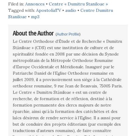
Filed in:
Annonces
•
Centre « Dumitru Staniloae »
Tagged with:
ApostoliaTV
•
audio
•
Centre Dumitru
Staniloae
•
mp3
About the Author
(
Author Profile
)
Le Centre Orthodoxe d’Étude et de Recherche « Dumitru
Stăniloae » (CDS) est une institution de culture et de
spiritualité fondée en 2008 par une décision du Synode
métropolitain de la Métropole Orthodoxe Roumaine
d’Europe Occidentale et Méridionale. Inauguré par le
Patriarche Daniel de l’Eglise Orthodoxe roumaine en
juillet 2009, il a provisoirement son siège à la Cathédrale
orthodoxe roumaine, 9 rue Jean de Beauvais, 75005 Paris.
Le Centre « Dumitru Stăniloae » est un centre de
recherche, de formation et de réflexion, destiné à la
formation permanente des clercs majeurs de notre
éparchie, ainsi qu’à la formation des catéchètes et des
laïcs désireux de rendre service à l’Eglise. Il a aussi pour
but de conduire des projets éditoriaux (par exemple des
traductions d’auteurs roumains), de faire connaître