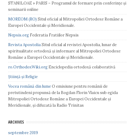
STANILOAE » PARIS – Programul de formare prin conferințe și
seminarii online
MOREOM (RO)
Situl oficial al Mitropoliei Ortodoxe Române a
Europei Occidentale și Meridionale.
Nepsis.org
Federatia Fratiilor Nepsis
Revista Apostolia
Situl oficial al revistei Apostolia, lunar de
spiritualitate ortodoxă și informare al Mitropoliei Ortodoxe
Române a Europei Occidentale și Meridionale.
ro.OrthodoxWiki.org
Enciclopedia ortodoxă colaborativă
Știință și Religie
Vocea română din lume
O emisiune pentru românii de
pretutindeni propunsă de la Bogdan Florin Vlaicu sub egida
Mitropoliei Ortodoxe Române a Europei Occidentale și
Meridionale, și difuzată la Radio Trinitas
ARCHIVES
septembre 2019