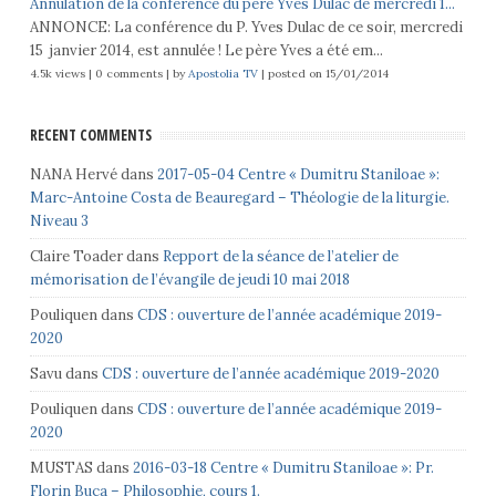
Annulation de la conférence du père Yves Dulac de mercredi 1...
ANNONCE: La conférence du P. Yves Dulac de ce soir, mercredi
15 janvier 2014, est annulée ! Le père Yves a été em...
4.5k views
|
0 comments
|
by
Apostolia TV
|
posted on 15/01/2014
RECENT COMMENTS
NANA Hervé
dans
2017-05-04 Centre « Dumitru Staniloae »:
Marc-Antoine Costa de Beauregard – Théologie de la liturgie.
Niveau 3
Claire Toader
dans
Repport de la séance de l’atelier de
mémorisation de l’évangile de jeudi 10 mai 2018
Pouliquen
dans
CDS : ouverture de l’année académique 2019-
2020
Savu
dans
CDS : ouverture de l’année académique 2019-2020
Pouliquen
dans
CDS : ouverture de l’année académique 2019-
2020
MUSTAS
dans
2016-03-18 Centre « Dumitru Staniloae »: Pr.
Florin Buca – Philosophie, cours 1.