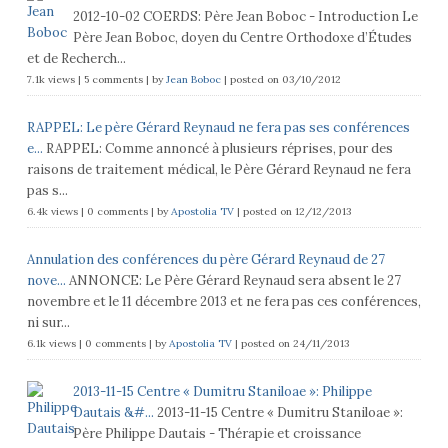
2012-10-02 COERDS: Père Jean Boboc - Introduction Le
Père Jean Boboc, doyen du Centre Orthodoxe d’Études
et de Recherch...
7.1k views
|
5 comments
|
by
Jean Boboc
|
posted on 03/10/2012
RAPPEL: Le père Gérard Reynaud ne fera pas ses conférences
e...
RAPPEL: Comme annoncé à plusieurs réprises, pour des
raisons de traitement médical, le Père Gérard Reynaud ne fera
pas s...
6.4k views
|
0 comments
|
by
Apostolia TV
|
posted on 12/12/2013
Annulation des conférences du père Gérard Reynaud de 27
nove...
ANNONCE: Le Père Gérard Reynaud sera absent le 27
novembre et le 11 décembre 2013 et ne fera pas ces conférences,
ni sur...
6.1k views
|
0 comments
|
by
Apostolia TV
|
posted on 24/11/2013
2013-11-15 Centre « Dumitru Staniloae »: Philippe
Dautais &#...
2013-11-15 Centre « Dumitru Staniloae »:
Père Philippe Dautais - Thérapie et croissance