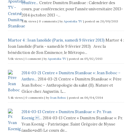
confére...
Centre Dumitru Staniloae : Calendrier des
cours, par conférencier, pour l'année universitaire 2013-
2014 (octobre 2013 -...
5.8k views
|
0 comments
|
by
Apostolia TV
|
posted on 20/09/2013
Martor 4 : Ioan Ianolide (Paris, samedi 9 février 2013)
Martor 4 :
Ioan Ianolide (Paris - samedi le 9 février 2013) Avec la
bénédiction de Son Eminence, le Métropo...
5.6k views
|
1 comment
|
by
Apostolia TV
|
posted on 05/02/2013
2014-03-21 Centre « Dumitru Staniloae »: Jean Boboc –
Anthro...
2014-03-21 Centre « Dumitru Staniloae »: Père
Jean Boboc – Anthropologie du salut (II). Nature et
Grâce chez Augustin. L...
5.4k views
|
0 comments
|
by
Jean Boboc
|
posted on 06/04/2014
2014-03-13 Centre « Dumitru Staniloae »: Pr. Yvan
Koenig ...
2014-03-13 Centre « Dumitru Staniloae »: Pr.
Yvan Koenig - Patristique. Saint Grégoire de Nysse
(audio+pdf) Le cours de...