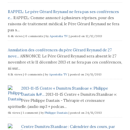
RAPPEL: Le père Gérard Reynaud ne fera pas ses conférences
e...
RAPPEL: Comme annoncé à plusieurs réprises, pour des
raisons de traitement médical, le Père Gérard Reynaud ne fera
pas s...
6.4k views
|
0 comments
|
by
Apostolia TV
|
posted on 12/12/2013
Annulation des conférences du père Gérard Reynaud de 27
nove...
ANNONCE: Le Père Gérard Reynaud sera absent le 27
novembre et le 11 décembre 2013 et ne fera pas ces conférences,
ni sur...
6.1k views
|
0 comments
|
by
Apostolia TV
|
posted on 24/11/2013
2013-11-15 Centre « Dumitru Staniloae »: Philippe
Dautais &#...
2013-11-15 Centre « Dumitru Staniloae »:
Père Philippe Dautais - Thérapie et croissance
spirituelle. (audio mp3 + podcas...
6k views
|
1 comment
|
by
Philippe Dautais
|
posted on 24/11/2013
Centre Dumitru Staniloae : Calendrier des cours, par