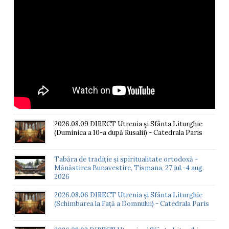
2026.08.09 DIRECT Utrenia și Sfânta Liturghie
(Duminica a 10-a după Rusalii) - Catedrala Paris
Tabăra de tradiție și spiritualitate ortodoxă -
Mănăstirea Bunavestire, Tismana, 27 iul.-4 aug.
2026
2026.08.06 DIRECT Utrenia și Sfânta Liturghie
(Schimbarea la Față a Domnului) - Catedrala Paris