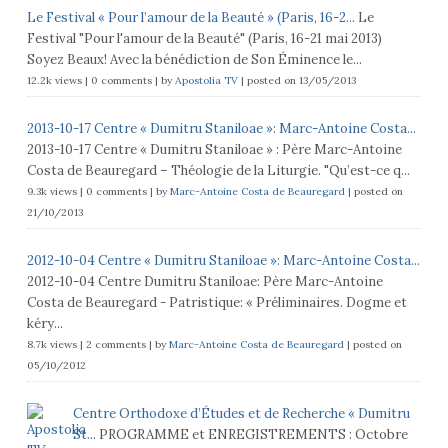
Le Festival « Pour l’amour de la Beauté » (Paris, 16-2...
Le
Festival "Pour l'amour de la Beauté" (Paris, 16-21 mai 2013)
Soyez Beaux! Avec la bénédiction de Son Éminence le...
12.2k views
|
0 comments
|
by
Apostolia TV
|
posted on 13/05/2013
2013-10-17 Centre « Dumitru Staniloae »: Marc-Antoine Costa...
2013-10-17 Centre « Dumitru Staniloae » : Père Marc-Antoine
Costa de Beauregard – Théologie de la Liturgie. "Qu’est-ce q...
9.3k views
|
0 comments
|
by
Marc-Antoine Costa de Beauregard
|
posted on
21/10/2013
2012-10-04 Centre « Dumitru Staniloae »: Marc-Antoine Costa...
2012-10-04 Centre Dumitru Staniloae: Père Marc-Antoine
Costa de Beauregard - Patristique: « Préliminaires. Dogme et
kéry...
8.7k views
|
2 comments
|
by
Marc-Antoine Costa de Beauregard
|
posted on
05/10/2012
Centre Orthodoxe d’Études et de Recherche « Dumitru
St...
PROGRAMME et ENREGISTREMENTS : Octobre