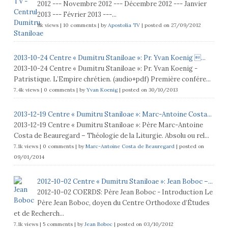
2012 --- Novembre 2012 --- Décembre 2012 --- Janvier
2013 --- Février 2013 ---...
8k views
|
10 comments
|
by
Apostolia TV
|
posted on 27/09/2012
2013-10-24 Centre « Dumitru Staniloae »: Pr. Yvan Koenig ...
2013-10-24 Centre « Dumitru Staniloae »: Pr. Yvan Koenig -
Patristique. L’Empire chrétien. (audio+pdf) Première confére...
7.4k views
|
0 comments
|
by
Yvan Koenig
|
posted on 30/10/2013
2013-12-19 Centre « Dumitru Staniloae »: Marc-Antoine Costa...
2013-12-19 Centre « Dumitru Staniloae »: Père Marc-Antoine
Costa de Beauregard – Théologie de la Liturgie. Absolu ou rel...
7.1k views
|
0 comments
|
by
Marc-Antoine Costa de Beauregard
|
posted on
09/01/2014
2012-10-02 Centre « Dumitru Staniloae »: Jean Boboc –...
2012-10-02 COERDS: Père Jean Boboc - Introduction Le
Père Jean Boboc, doyen du Centre Orthodoxe d’Études
et de Recherch...
7.1k views
|
5 comments
|
by
Jean Boboc
|
posted on 03/10/2012