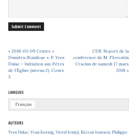
«
2018-03-09 Centre «
CDS: Report de la
Dumitru Staniloae »: P. Yves
conférence de M. Florentin
Dulac – Initiation aux Pères
Craciun de samedi 17 mars
de l’Église (niveau 2). Cours
2018
»
3.
LANGUES
Français
AUTEURS
Yves Dulac
,
Yvan Koenig
,
Viorel Ioniță
,
Răzvan Ionescu
,
Philippe