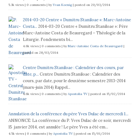
5.3k views
|
0 comments
|
by
Yvan Koenig
|
posted on 20/03/2014
2014-03-20 Centre « Dumitru Staniloae »: Marc-Antoine
Costa...
2014-03-20 Centre « Dumitru Staniloae »: Père
Marc-Antoine Costa de Beauregard – Théologie de la
Liturgie. Fondements bi...
4.6k views
|
0 comments
|
by
Marc-Antoine Costa de Beauregard
|
posted on 28/03/2014
Centre Dumitru Staniloae : Calendrier des cours, par
date, p...
Centre Dumitru Staniloae : Calendrier des
cours, par date, pour le deuxième semestre 2013-2014
(mars-juin 2014) Rappel...
4.6k views
|
0 comments
|
by
Apostolia TV
|
posted on 15/02/2014
Annulation de la conférence du père Yves Dulac de mercredi 1...
ANNONCE: La conférence du P. Yves Dulac de ce soir, mercredi
15 janvier 2014, est annulée ! Le père Yves a été em...
4.5k views
|
0 comments
|
by
Apostolia TV
|
posted on 15/01/2014