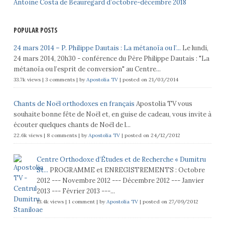
Antoine Costa de Beauregard d’octobre-décembre 2018
POPULAR POSTS
24 mars 2014 – P. Philippe Dautais : La métanoïa ou l’...
Le lundi,
24 mars 2014, 20h30 - conférence du Père Philippe Dautais : "La
métanoïa ou l’esprit de conversion" au Centre...
33.7k views
|
3 comments
|
by
Apostolia TV
|
posted on 21/03/2014
Chants de Noël orthodoxes en français
Apostolia TV vous
souhaite bonne fête de Noël et, en guise de cadeau, vous invite à
écouter quelques chants de Noël de l...
22.6k views
|
8 comments
|
by
Apostolia TV
|
posted on 24/12/2012
Centre Orthodoxe d’Études et de Recherche « Dumitru
St...
PROGRAMME et ENREGISTREMENTS : Octobre
2012 --- Novembre 2012 --- Décembre 2012 --- Janvier
2013 --- Février 2013 ---...
13.4k views
|
1 comment
|
by
Apostolia TV
|
posted on 27/09/2012