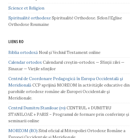
Science et Religion
Spiritualité orthodoxe
Spiritualité Orthodoxe. Selon l’Eglise
Orthodoxe Roumaine
LIENS RO
Biblia ortodoxă
Noul și Vechiul Testament online
Calendar ortodox
Calendarul creștin-ortodox — Sfinții zilei —
Sinaxar — Viețile sfinților
Centrul de Coordonare Pedagogică în Europa Occidentală şi
Meridională
CCP sprijină MOREOM în activităţile educative din
parohiile ortodoxe române ale Europei Occidentale şi
Meridionale.
Centrul Dumitru Staniloae (ro)
CENTRUL « DUMITRU
STANILOAE » PARIS – Programul de formare prin conferințe și
seminarii online
MOREOM (RO)
Situl oficial al Mitropoliei Ortodoxe Române a
Europei Occidentale și Meridionale.