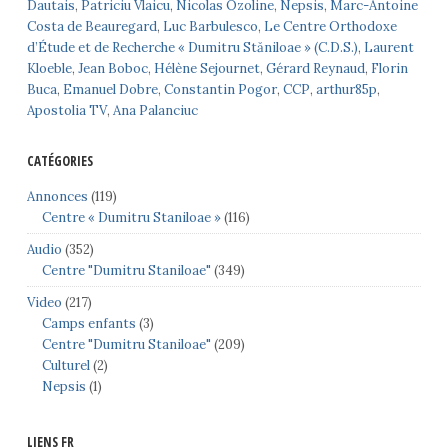
Dautais
,
Patriciu Vlaicu
,
Nicolas Ozoline
,
Nepsis
,
Marc-Antoine
Costa de Beauregard
,
Luc Barbulesco
,
Le Centre Orthodoxe
d’Étude et de Recherche « Dumitru Stăniloae » (C.D.S.)
,
Laurent
Kloeble
,
Jean Boboc
,
Hélène Sejournet
,
Gérard Reynaud
,
Florin
Buca
,
Emanuel Dobre
,
Constantin Pogor
,
CCP
,
arthur85p
,
Apostolia TV
,
Ana Palanciuc
CATÉGORIES
Annonces
(119)
Centre « Dumitru Staniloae »
(116)
Audio
(352)
Centre "Dumitru Staniloae"
(349)
Video
(217)
Camps enfants
(3)
Centre "Dumitru Staniloae"
(209)
Culturel
(2)
Nepsis
(1)
LIENS FR