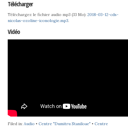
Télécharger
Téléchargez le fichier audio mp3 (33 Mo):
2018-03-12-cds-
nicolas-ozoline-iconologie.mp3
.
Vidéo
Filed in:
Audio
•
Centre "Dumitru Staniloae"
•
Centre