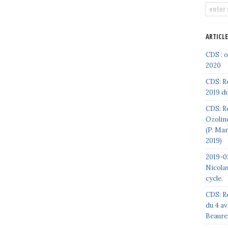
ARTICL
CDS : 
2020
CDS: R
2019 du
CDS: Re
Ozoline
(P. Ma
2019)
2019-03
Nicolas
cycle.
CDS: R
du 4 av
Beaure