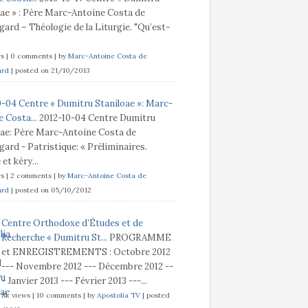
oae » : Père Marc-Antoine Costa de
ard – Théologie de la Liturgie. "Qu’est-
ws
|
0 comments
|
by
Marc-Antoine Costa de
ard
|
posted on 21/10/2013
0-04 Centre « Dumitru Staniloae »: Marc-
 Costa...
2012-10-04 Centre Dumitru
oae: Père Marc-Antoine Costa de
ard - Patristique: « Préliminaires.
t kéry...
ws
|
2 comments
|
by
Marc-Antoine Costa de
ard
|
posted on 05/10/2012
Centre Orthodoxe d’Études et de
Recherche « Dumitru St...
PROGRAMME
et ENREGISTREMENTS : Octobre 2012
--- Novembre 2012 --- Décembre 2012 --
- Janvier 2013 --- Février 2013 ---...
8k views
|
10 comments
|
by
Apostolia TV
|
posted