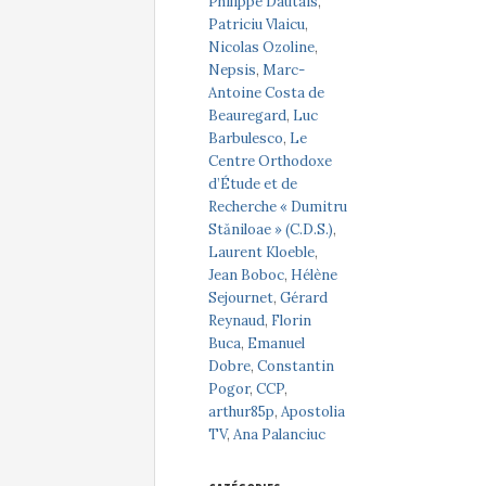
Philippe Dautais
,
Patriciu Vlaicu
,
Nicolas Ozoline
,
Nepsis
,
Marc-
Antoine Costa de
Beauregard
,
Luc
Barbulesco
,
Le
Centre Orthodoxe
d’Étude et de
Recherche « Dumitru
Stăniloae » (C.D.S.)
,
Laurent Kloeble
,
Jean Boboc
,
Hélène
Sejournet
,
Gérard
Reynaud
,
Florin
Buca
,
Emanuel
Dobre
,
Constantin
Pogor
,
CCP
,
arthur85p
,
Apostolia
TV
,
Ana Palanciuc