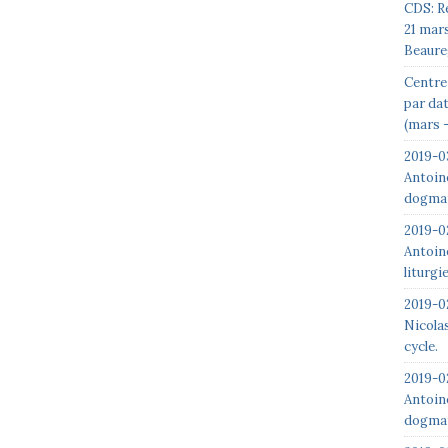
CDS: R
21 mar
Beaure
Centre 
par da
(mars –
2019-0
Antoin
dogmat
2019-0
Antoin
liturgi
2019-02
Nicolas
cycle.
2019-0
Antoin
dogmat