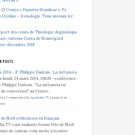
e. Niveau 3.
-21 Centre « Dumitru Staniloae »: Pr.
 Ozoline – Iconologie. Tous niveaux 1er
eport des cours de Théologie dogmatique
Marc-Antoine Costa de Beauregard
bre-décembre 2018
R POSTS
 2014 – P. Philippe Dautais : La métanoïa
e lundi, 24 mars 2014, 20h30 - conférence
 Philippe Dautais : "La métanoïa ou
t de conversion" au Centre...
ews
|
3 comments
|
by
Apostolia TV
|
posted on
014
 de Noël orthodoxes en français
lia TV vous souhaite bonne fête de Noël
guise de cadeau, vous invite à écouter