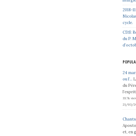
liturgi
2018-11
Nicolas
cycle.
CDS: R
du P. 
d’octo
POPULA
24 mars
ou l’...
L
du Père
l’espri
33.7k vi
21/03/2
Chants
Aposto
et, en 