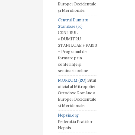
Europei Occidentale
şi Meridionale.
Centrul Dumitru
Staniloae (ro)
CENTRUL
« DUMITRU
STANILOAE » PARIS
– Programul de
formare prin
conferințe și
seminarii online
MOREOM (RO)
Situl
oficial al Mitropoliei
Ortodoxe Române a
Europei Occidentale
și Meridionale.
Nepsis.org
Federatia Fratiilor
Nepsis