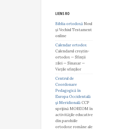
LIENS RO
Biblia ortodoxă
Noul
și Vechiul Testament
online
Calendar ortodox
Calendarul creștin-
ortodox — Sfinții
zilei — Sinaxar —
Viețile sfinților
Centrul de
Coordonare
Pedagogică în
Europa Occidentală
şi Meridională
CCP
sprijină MOREOM în
activităţile educative
din parohiile
ortodoxe române ale