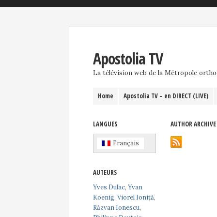
Apostolia TV
La télévision web de la Métropole orth
Home
Apostolia TV – en DIRECT (LIVE)
LANGUES
AUTHOR ARCHIVE
Français
AUTEURS
Yves Dulac
,
Yvan
Koenig
,
Viorel Ioniță
,
Răzvan Ionescu
,