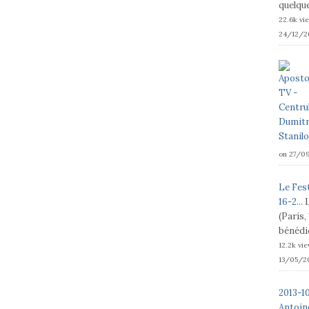
quelque
22.6k vi
24/12/2
on 27/0
Le Fest
16-2...
(Paris,
bénédic
12.2k vi
13/05/2
2013-1
Antoine