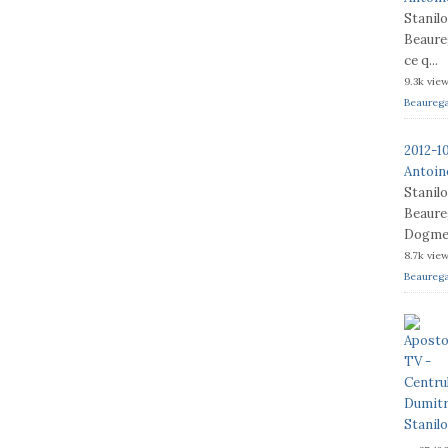
Stanil
Beaureg
ce q...
9.3k vie
Beaureg
2012-1
Antoine
Stanil
Beaureg
Dogme e
8.7k vie
Beaureg