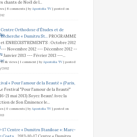
s chants de Noël de l...
ews
|
8 comments
|
by
Apostolia TV
|
posted on
012
Centre Orthodoxe d’Études et de
Recherche « Dumitru St...
PROGRAMME
et ENREGISTREMENTS : Octobre 2012
--- Novembre 2012 --- Décembre 2012 --
- Janvier 2013 --- Février 2013 ---...
13.4k views
|
1 comment
|
by
Apostolia TV
|
posted
9/2012
ival « Pour l’amour de la Beauté » (Paris,
Le Festival "Pour l'amour de la Beauté"
 16-21 mai 2013) Soyez Beaux! Avec la
tion de Son Éminence le...
ews
|
0 comments
|
by
Apostolia TV
|
posted on
013
0-17 Centre « Dumitru Staniloae »: Marc-
 Costa...
2013-10-17 Centre « Dumitru