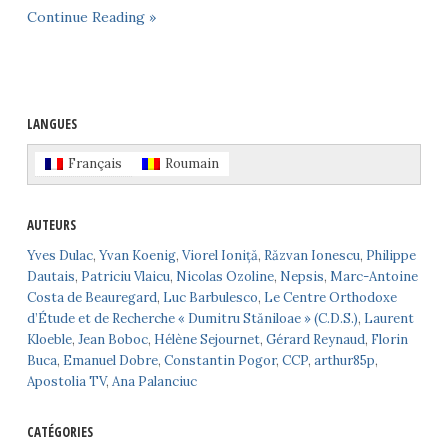
Continue Reading »
LANGUES
Français
Roumain
AUTEURS
Yves Dulac
,
Yvan Koenig
,
Viorel Ioniță
,
Răzvan Ionescu
,
Philippe
Dautais
,
Patriciu Vlaicu
,
Nicolas Ozoline
,
Nepsis
,
Marc-Antoine
Costa de Beauregard
,
Luc Barbulesco
,
Le Centre Orthodoxe
d’Étude et de Recherche « Dumitru Stăniloae » (C.D.S.)
,
Laurent
Kloeble
,
Jean Boboc
,
Hélène Sejournet
,
Gérard Reynaud
,
Florin
Buca
,
Emanuel Dobre
,
Constantin Pogor
,
CCP
,
arthur85p
,
Apostolia TV
,
Ana Palanciuc
CATÉGORIES