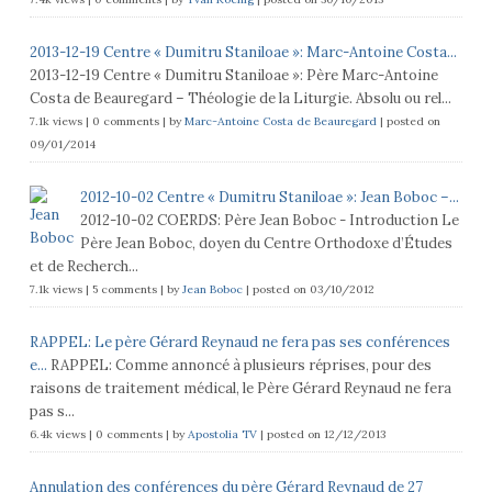
2013-12-19 Centre « Dumitru Staniloae »: Marc-Antoine Costa...
2013-12-19 Centre « Dumitru Staniloae »: Père Marc-Antoine
Costa de Beauregard – Théologie de la Liturgie. Absolu ou rel...
7.1k views
|
0 comments
|
by
Marc-Antoine Costa de Beauregard
|
posted on
09/01/2014
2012-10-02 Centre « Dumitru Staniloae »: Jean Boboc –...
2012-10-02 COERDS: Père Jean Boboc - Introduction Le
Père Jean Boboc, doyen du Centre Orthodoxe d’Études
et de Recherch...
7.1k views
|
5 comments
|
by
Jean Boboc
|
posted on 03/10/2012
RAPPEL: Le père Gérard Reynaud ne fera pas ses conférences
e...
RAPPEL: Comme annoncé à plusieurs réprises, pour des
raisons de traitement médical, le Père Gérard Reynaud ne fera
pas s...
6.4k views
|
0 comments
|
by
Apostolia TV
|
posted on 12/12/2013
Annulation des conférences du père Gérard Reynaud de 27