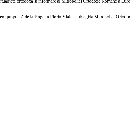
spiritualitate ortodoxă și informare al Mitropoliei Ortodoxe Române a Eur
eni propunsă de la Bogdan Florin Vlaicu sub egida Mitropoliei Ortodox