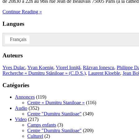
de 20h30 à 22h au 9bis rue Jean de Beauvais 75005 Paris (à la cathédr
Continue Reading »
Langues
Français
Auteurs
Yves Dulac
,
Yvan Koenig
,
Viorel Ioniță
,
Răzvan Ionescu
,
Philippe Da
Recherche « Dumitru Stăniloae » (C.D.S.)
,
Laurent Kloeble
,
Jean Bo
Catégories
Annonces
(119)
Centre « Dumitru Staniloae »
(116)
Audio
(352)
Centre "Dumitru Staniloae"
(349)
Video
(217)
Camps enfants
(3)
Centre "Dumitru Staniloae"
(209)
Culturel
(2)