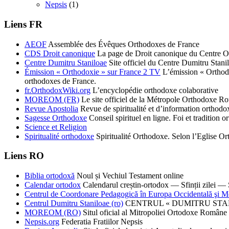
Nepsis
(1)
Liens FR
AEOF
Assemblée des Évêques Orthodoxes de France
CDS Droit canonique
La page de Droit canonique du Centre O
Centre Dumitru Staniloae
Site officiel du Centre Dumitru Stani
Émission « Orthodoxie » sur France 2 TV
L’émission « Orthodox
orthodoxes de France.
fr.OrthodoxWiki.org
L’encyclopédie orthodoxe colaborative
MOREOM (FR)
Le site officiel de la Métropole Orthodoxe R
Revue Apostolia
Revue de spiritualité et d’information ortho
Sagesse Orthodoxe
Conseil spirituel en ligne. Foi et tradition o
Science et Religion
Spiritualité orthodoxe
Spiritualité Orthodoxe. Selon l’Eglise 
Liens RO
Biblia ortodoxă
Noul și Vechiul Testament online
Calendar ortodox
Calendarul creștin-ortodox — Sfinții zilei — S
Centrul de Coordonare Pedagogică în Europa Occidentală şi M
Centrul Dumitru Staniloae (ro)
CENTRUL « DUMITRU STANILOAE
MOREOM (RO)
Situl oficial al Mitropoliei Ortodoxe Române 
Nepsis.org
Federatia Fratiilor Nepsis