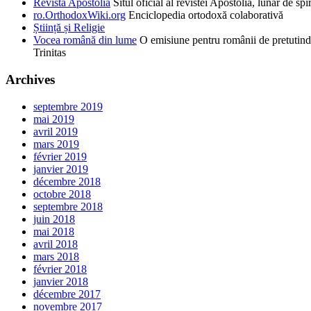
Revista Apostolia
Situl oficial al revistei Apostolia, lunar de 
ro.OrthodoxWiki.org
Enciclopedia ortodoxă colaborativă
Știință și Religie
Vocea română din lume
O emisiune pentru românii de pretutind
Trinitas
Archives
septembre 2019
mai 2019
avril 2019
mars 2019
février 2019
janvier 2019
décembre 2018
octobre 2018
septembre 2018
juin 2018
mai 2018
avril 2018
mars 2018
février 2018
janvier 2018
décembre 2017
novembre 2017