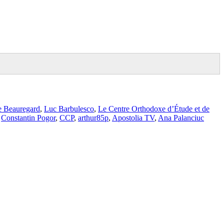
e Beauregard
,
Luc Barbulesco
,
Le Centre Orthodoxe d’Étude et de
,
Constantin Pogor
,
CCP
,
arthur85p
,
Apostolia TV
,
Ana Palanciuc