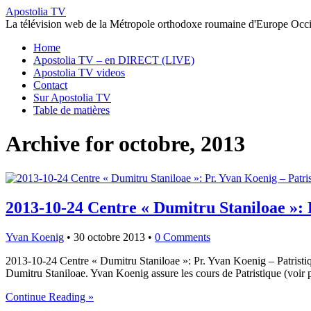
Apostolia TV
La télévision web de la Métropole orthodoxe roumaine d'Europe Occi
Home
Apostolia TV – en DIRECT (LIVE)
Apostolia TV videos
Contact
Sur Apostolia TV
Table de matières
Archive for octobre, 2013
2013-10-24 Centre « Dumitru Staniloae »: 
Yvan Koenig
•
30 octobre 2013
•
0 Comments
2013-10-24 Centre « Dumitru Staniloae »: Pr. Yvan Koenig – Patristi
Dumitru Staniloae. Yvan Koenig assure les cours de Patristique (voi
Continue Reading »