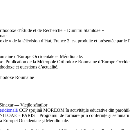
rthodoxe d’Étude et de Recherche « Dumitru Stăniloae »
loae
ie » de la télévision d’état, France 2, est produite et présentée par l
oumaine d’Europe Occidentale et Méridionale.
doxe. Publication de la Métropole Orthodoxe Roumaine d’Europe Occiden
rthodoxe et questions d’actualité.
Orthodoxe Roumaine
inaxar — Viețile sfinților
eridională
CCP sprijină MOREOM în activităţile educative din parohiil
 » PARIS – Programul de formare prin conferințe și seminarii 
a Europei Occidentale și Meridionale.