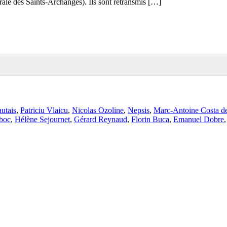
ale des Saints-Archanges). Ils sont retransmis […]
utais
,
Patriciu Vlaicu
,
Nicolas Ozoline
,
Nepsis
,
Marc-Antoine Costa d
boc
,
Hélène Sejournet
,
Gérard Reynaud
,
Florin Buca
,
Emanuel Dobre