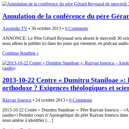
Annulation de la conférence du père Géra
Apostolia TV
•
30 octobre 2013
•
0 Comments
ANNONCE: Le Père Gérard Reynaud sera absent le mercredi 30 octobre 20
nous allons la publier ici dans les jours qui viennent, en podcast aud
Continue Reading »
2013-10-22 Centre « Dumitru Staniloae »: 
orthodoxe ? Exigences théologiques et scien
Răzvan Ionescu
•
24 octobre 2013
•
0 Comments
2013-10-22 Centre « Dumitru Staniloae »: Père Razvan Ionescu – «Apol
(audio+) Permier cours d’Apologétique du père Razvan Ionescu dans l’
nous amène à identifier […]