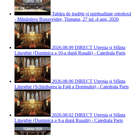
Tabăra de tradiție și spiritualitate ortodoxă
- Mănăstirea Bunavestire, Tismana, 27 iul.-4 aug. 2026
2026.08.09 DIRECT Utrenia și Sfânta
Liturghie (Duminica a 10-a după Rusalii) - Catedrala Paris
2026.08.06 DIRECT Utrenia și Sfânta
Liturghie (Schimbarea la Față a Domnului) - Catedrala Paris
2026.08.02 DIRECT Utrenia și Sfânta
Liturghie (Duminica a 9-a după Rusalii) - Catedrala Paris