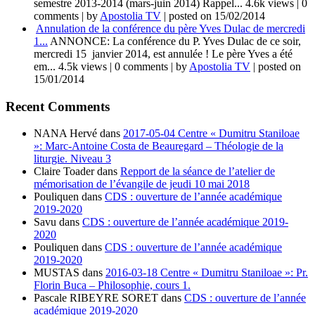
semestre 2013-2014 (mars-juin 2014) Rappel...
4.6k views
|
0
comments
|
by
Apostolia TV
|
posted on 15/02/2014
Annulation de la conférence du père Yves Dulac de mercredi
1...
ANNONCE: La conférence du P. Yves Dulac de ce soir,
mercredi 15 janvier 2014, est annulée ! Le père Yves a été
em...
4.5k views
|
0 comments
|
by
Apostolia TV
|
posted on
15/01/2014
Recent Comments
NANA Hervé
dans
2017-05-04 Centre « Dumitru Staniloae
»: Marc-Antoine Costa de Beauregard – Théologie de la
liturgie. Niveau 3
Claire Toader
dans
Repport de la séance de l’atelier de
mémorisation de l’évangile de jeudi 10 mai 2018
Pouliquen
dans
CDS : ouverture de l’année académique
2019-2020
Savu
dans
CDS : ouverture de l’année académique 2019-
2020
Pouliquen
dans
CDS : ouverture de l’année académique
2019-2020
MUSTAS
dans
2016-03-18 Centre « Dumitru Staniloae »: Pr.
Florin Buca – Philosophie, cours 1.
Pascale RIBEYRE SORET
dans
CDS : ouverture de l’année
académique 2019-2020