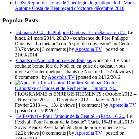
CDS: Report des cours de Théologie dogmatique du P. Marc-
Antoine Costa de Beauregard d’octobre-décembre 2018
Popular Posts
24 mars 2014 – P. Philippe Dautais : La métanoïa ou l’...
Le
lundi, 24 mars 2014, 20h30 - conférence du Père Philippe
Dautais : "La métanoïa ou l’esprit de conversion" au Centre...
33.7k views
|
3 comments
|
by
Apostolia TV
|
posted on
21/03/2014
Chants de Noël orthodoxes en français
Apostolia TV vous
souhaite bonne fête de Noël et, en guise de cadeau, vous
invite à écouter quelques chants de Noël de l...
22.6k views
|
8 comments
|
by
Apostolia TV
|
posted on 24/12/2012
Centre
Orthodoxe d’Études et de Recherche « Dumitru St...
PROGRAMME et ENREGISTREMENTS : Octobre 2012 --
- Novembre 2012 --- Décembre 2012 --- Janvier 2013 ---
Février 2013 ---...
13.4k views
|
1 comment
|
by
Apostolia TV
|
posted on 27/09/2012
Le Festival « Pour l’amour de la Beauté » (Paris, 16-2...
Le
Festival "Pour l'amour de la Beauté" (Paris, 16-21 mai 2013)
Soyez Beaux! Avec la bénédiction de Son Éminence le...
12.2k views
|
0 comments
|
by
Apostolia TV
|
posted on
13/05/2013