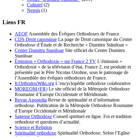
Culturel
(2)
Nepsis
(1)
Liens FR
AEOF
Assemblée des Évêques Orthodoxes de France
CDS Droit canonique
La page de Droit canonique du Centre
Orthodoxe d’Étude et de Recherche « Dumitru Stăniloae »
Centre Dumitru Staniloae
Site officiel du Centre Dumitru
Staniloae
Émission « Orthodoxie » sur France 2 TV
L’émission «
Orthodoxie » de la télévision d’état, France 2, est produite et
présentée par le Père Nicolas Ozoline, sous le patronage de
l’Assemblée des évêques orthodoxes de France.
fr.OrthodoxWiki.org
L’encyclopédie orthodoxe colaborative
MOREOM (FR)
Le site officiel de la Métropole Orthodoxe
Roumaine d’Europe Occidentale et Méridionale.
Revue Apostolia
Revue de spiritualité et d’information
orthodoxe. Publication de la Métropole Orthodoxe Roumaine
d’Europe Occidentale et Méridionale
Sagesse Orthodoxe
Conseil spirituel en ligne. Foi et tradition
orthodoxe et questions d’actualité.
Science et Religion
Spiritualité orthodoxe
Spiritualité Orthodoxe. Selon l’Eglise