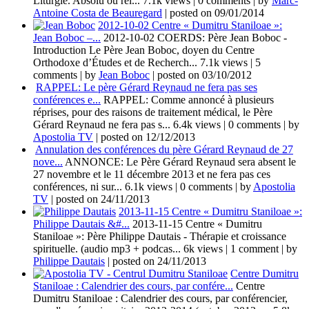
Liturgie. Absolu ou rel...
7.1k views
|
0 comments
|
by
Marc-
Antoine Costa de Beauregard
|
posted on 09/01/2014
2012-10-02 Centre « Dumitru Staniloae »:
Jean Boboc –...
2012-10-02 COERDS: Père Jean Boboc -
Introduction Le Père Jean Boboc, doyen du Centre
Orthodoxe d’Études et de Recherch...
7.1k views
|
5
comments
|
by
Jean Boboc
|
posted on 03/10/2012
RAPPEL: Le père Gérard Reynaud ne fera pas ses
conférences e...
RAPPEL: Comme annoncé à plusieurs
réprises, pour des raisons de traitement médical, le Père
Gérard Reynaud ne fera pas s...
6.4k views
|
0 comments
|
by
Apostolia TV
|
posted on 12/12/2013
Annulation des conférences du père Gérard Reynaud de 27
nove...
ANNONCE: Le Père Gérard Reynaud sera absent le
27 novembre et le 11 décembre 2013 et ne fera pas ces
conférences, ni sur...
6.1k views
|
0 comments
|
by
Apostolia
TV
|
posted on 24/11/2013
2013-11-15 Centre « Dumitru Staniloae »:
Philippe Dautais &#...
2013-11-15 Centre « Dumitru
Staniloae »: Père Philippe Dautais - Thérapie et croissance
spirituelle. (audio mp3 + podcas...
6k views
|
1 comment
|
by
Philippe Dautais
|
posted on 24/11/2013
Centre Dumitru
Staniloae : Calendrier des cours, par confére...
Centre
Dumitru Staniloae : Calendrier des cours, par conférencier,