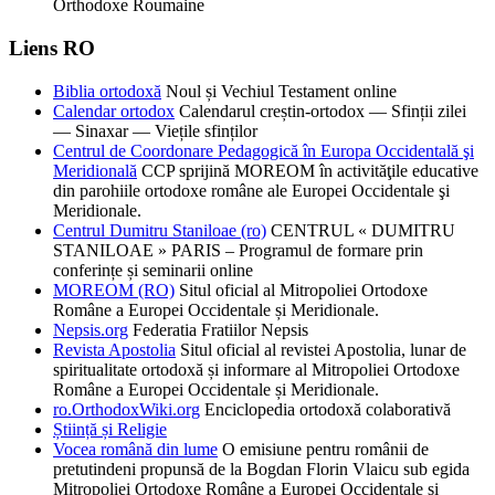
Orthodoxe Roumaine
Liens RO
Biblia ortodoxă
Noul și Vechiul Testament online
Calendar ortodox
Calendarul creștin-ortodox — Sfinții zilei
— Sinaxar — Viețile sfinților
Centrul de Coordonare Pedagogică în Europa Occidentală şi
Meridională
CCP sprijină MOREOM în activităţile educative
din parohiile ortodoxe române ale Europei Occidentale şi
Meridionale.
Centrul Dumitru Staniloae (ro)
CENTRUL « DUMITRU
STANILOAE » PARIS – Programul de formare prin
conferințe și seminarii online
MOREOM (RO)
Situl oficial al Mitropoliei Ortodoxe
Române a Europei Occidentale și Meridionale.
Nepsis.org
Federatia Fratiilor Nepsis
Revista Apostolia
Situl oficial al revistei Apostolia, lunar de
spiritualitate ortodoxă și informare al Mitropoliei Ortodoxe
Române a Europei Occidentale și Meridionale.
ro.OrthodoxWiki.org
Enciclopedia ortodoxă colaborativă
Știință și Religie
Vocea română din lume
O emisiune pentru românii de
pretutindeni propunsă de la Bogdan Florin Vlaicu sub egida
Mitropoliei Ortodoxe Române a Europei Occidentale și