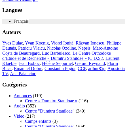
Langues
Français
Auteurs
Yves Dulac
,
Yvan Koenig
,
Viorel Ioniță
,
Răzvan Ionescu
,
Philippe
Dautais
,
Patriciu Vlaicu
,
Nicolas Ozoline
,
Nepsis
,
Marc-Antoine
Costa de Beauregard
,
Luc Barbulesco
,
Le Centre Orthodoxe
d’Étude et de Recherche « Dumitru Stăniloae » (C.D.S.)
,
Laurent
Kloeble
,
Jean Boboc
,
Hélène Sejournet
,
Gérard Reynaud
,
Florin
Buca
,
Emanuel Dobre
,
Constantin Pogor
,
CCP
,
arthur85p
,
Apostolia
TV
,
Ana Palanciuc
Catégories
Annonces
(119)
Centre « Dumitru Staniloae »
(116)
Audio
(352)
Centre "Dumitru Staniloae"
(349)
Video
(217)
Camps enfants
(3)
Centre "Dumitru Staniloae"
(209)