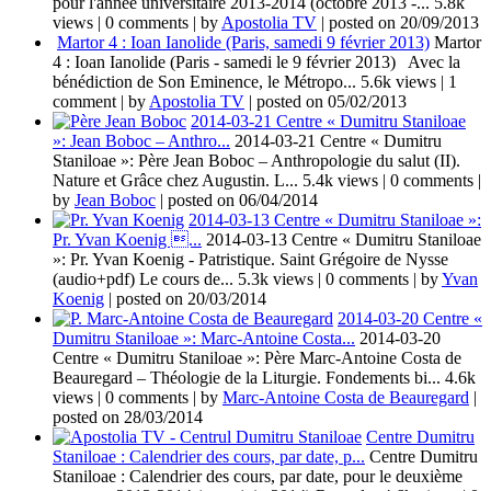
pour l'année universitaire 2013-2014 (octobre 2013 -...
5.8k
views
|
0 comments
|
by
Apostolia TV
|
posted on 20/09/2013
Martor 4 : Ioan Ianolide (Paris, samedi 9 février 2013)
Martor
4 : Ioan Ianolide (Paris - samedi le 9 février 2013) Avec la
bénédiction de Son Eminence, le Métropo...
5.6k views
|
1
comment
|
by
Apostolia TV
|
posted on 05/02/2013
2014-03-21 Centre « Dumitru Staniloae
»: Jean Boboc – Anthro...
2014-03-21 Centre « Dumitru
Staniloae »: Père Jean Boboc – Anthropologie du salut (II).
Nature et Grâce chez Augustin. L...
5.4k views
|
0 comments
|
by
Jean Boboc
|
posted on 06/04/2014
2014-03-13 Centre « Dumitru Staniloae »:
Pr. Yvan Koenig ...
2014-03-13 Centre « Dumitru Staniloae
»: Pr. Yvan Koenig - Patristique. Saint Grégoire de Nysse
(audio+pdf) Le cours de...
5.3k views
|
0 comments
|
by
Yvan
Koenig
|
posted on 20/03/2014
2014-03-20 Centre «
Dumitru Staniloae »: Marc-Antoine Costa...
2014-03-20
Centre « Dumitru Staniloae »: Père Marc-Antoine Costa de
Beauregard – Théologie de la Liturgie. Fondements bi...
4.6k
views
|
0 comments
|
by
Marc-Antoine Costa de Beauregard
|
posted on 28/03/2014
Centre Dumitru
Staniloae : Calendrier des cours, par date, p...
Centre Dumitru
Staniloae : Calendrier des cours, par date, pour le deuxième