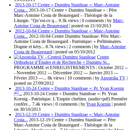
2013-10-17 Centre « Dumitru Staniloae »: Marc-Antoine
Costa...
2013-10-17 Centre « Dumitru Staniloae » : Père
Marc-Antoine Costa de Beauregard – Théologie de la
Liturgie. "Qu’est-ce q...
9.3k views
|
0 comments
|
by
Marc-
Antoine Costa de Beauregard
|
posted on 21/10/2013
2012-10-04 Centre « Dumitru Staniloae »: Marc-Antoine
Costa...
2012-10-04 Centre Dumitru Staniloae: Père Marc-
Antoine Costa de Beauregard - Patristique: « Préliminaires.
Dogme et kéry...
8.7k views
|
2 comments
|
by
Marc-Antoine
Costa de Beauregard
|
posted on 05/10/2012
Centre
Orthodoxe d’Études et de Recherche « Dumitru St...
PROGRAMME et ENREGISTREMENTS : Octobre 2012 --
- Novembre 2012 --- Décembre 2012 --- Janvier 2013 ---
Février 2013 ---...
8k views
|
10 comments
|
by
Apostolia TV
|
posted on 27/09/2012
2013-10-24 Centre « Dumitru Staniloae »: Pr. Yvan Koenig
...
2013-10-24 Centre « Dumitru Staniloae »: Pr. Yvan
Koenig - Patristique. L’Empire chrétien. (audio+pdf) Première
confére...
7.4k views
|
0 comments
|
by
Yvan Koenig
|
posted
on 30/10/2013
2013-12-19 Centre « Dumitru Staniloae »: Marc-Antoine
Costa...
2013-12-19 Centre « Dumitru Staniloae »: Père
Marc-Antoine Costa de Beauregard – Théologie de la