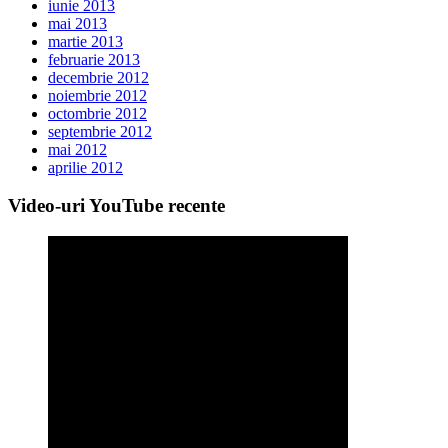
iunie 2013
mai 2013
martie 2013
februarie 2013
decembrie 2012
noiembrie 2012
octombrie 2012
septembrie 2012
mai 2012
aprilie 2012
Video-uri YouTube recente