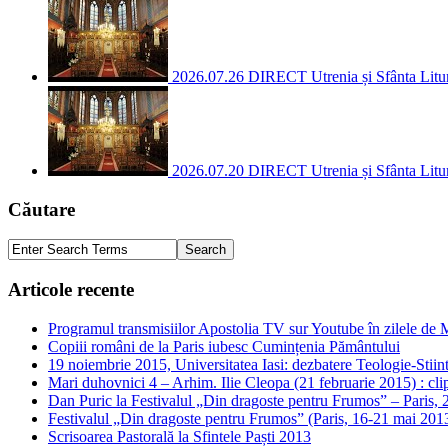
2026.07.26 DIRECT Utrenia și Sfânta Liturg
2026.07.20 DIRECT Utrenia și Sfânta Liturgh
Căutare
Articole recente
Programul transmisiilor Apostolia TV sur Youtube în zilele de M
Copiii români de la Paris iubesc Cumințenia Pământului
19 noiembrie 2015, Universitatea Iasi: dezbatere Teologie-Stii
Mari duhovnici 4 – Arhim. Ilie Cleopa (21 februarie 2015) : clip
Dan Puric la Festivalul „Din dragoste pentru Frumos” – Paris,
Festivalul „Din dragoste pentru Frumos” (Paris, 16-21 mai 2013)
Scrisoarea Pastorală la Sfintele Paști 2013