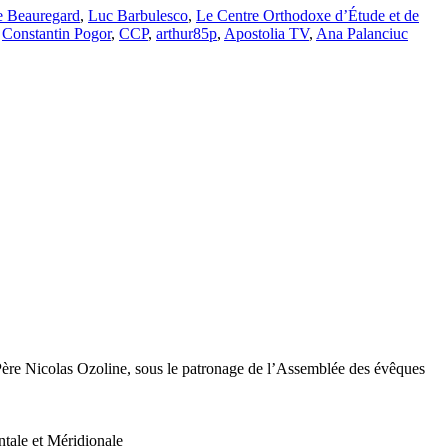
e Beauregard
,
Luc Barbulesco
,
Le Centre Orthodoxe d’Étude et de
,
Constantin Pogor
,
CCP
,
arthur85p
,
Apostolia TV
,
Ana Palanciuc
e Père Nicolas Ozoline, sous le patronage de l’Assemblée des évêques
tale et Méridionale