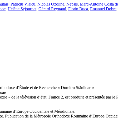
utais
,
Patriciu Vlaicu
,
Nicolas Ozoline
,
Nepsis
,
Marc-Antoine Costa d
boc
,
Hélène Sejournet
,
Gérard Reynaud
,
Florin Buca
,
Emanuel Dobre
rthodoxe d’Étude et de Recherche « Dumitru Stăniloae »
loae
ie » de la télévision d’état, France 2, est produite et présentée par l
oumaine d’Europe Occidentale et Méridionale.
doxe. Publication de la Métropole Orthodoxe Roumaine d’Europe Occiden