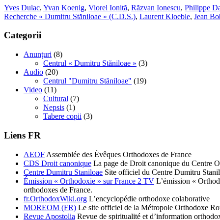
Yves Dulac
,
Yvan Koenig
,
Viorel Ioniță
,
Răzvan Ionescu
,
Philippe Da
Recherche « Dumitru Stăniloae » (C.D.S.)
,
Laurent Kloeble
,
Jean Bo
Categorii
Anunțuri
(8)
Centrul « Dumitru Stăniloae »
(3)
Audio
(20)
Centrul "Dumitru Stăniloae"
(19)
Video
(11)
Cultural
(7)
Nepsis
(1)
Tabere copii
(3)
Liens FR
AEOF
Assemblée des Évêques Orthodoxes de France
CDS Droit canonique
La page de Droit canonique du Centre O
Centre Dumitru Staniloae
Site officiel du Centre Dumitru Stani
Émission « Orthodoxie » sur France 2 TV
L’émission « Orthodox
orthodoxes de France.
fr.OrthodoxWiki.org
L’encyclopédie orthodoxe colaborative
MOREOM (FR)
Le site officiel de la Métropole Orthodoxe R
Revue Apostolia
Revue de spiritualité et d’information ortho