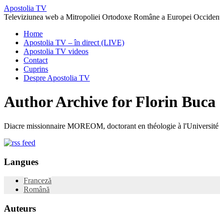
Apostolia TV
Televiziunea web a Mitropoliei Ortodoxe Române a Europei Occidenta
Home
Apostolia TV – în direct (LIVE)
Apostolia TV videos
Contact
Cuprins
Despre Apostolia TV
Author Archive for Florin Buca
Diacre missionnaire MOREOM, doctorant en théologie à l'Université de
Langues
Franceză
Română
Auteurs