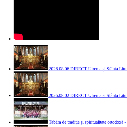
2026.08.06 DIRECT Utrenia și Sfânta Litur
2026.08.02 DIRECT Utrenia și Sfânta Liturg
Tabăra de tradiție și spiritualitate ortodox