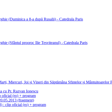
hie (Duminica a 8-a după Rusalii) - Catedrala Paris
ie (Sfântul prooroc Ilie Tesviteanul) - Catedrala Paris
arți, Miercuri, Joi și Vineri din Săptămâna Sfintelor și Mântuitoarelor 
nta cu Pr. Razvan Ionescu
 oficial (ro) + program
 20.05.2013 (fragment)
 : clip oficial (ro) + program