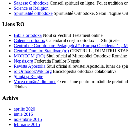
Sagesse Orthodoxe
Conseil spirituel en ligne. Foi et tradition o
Science et Religion
Spiritualité orthodoxe
Spiritualité Orthodoxe. Selon l’Eglise 
Liens RO
Biblia ortodoxă
Noul și Vechiul Testament online
Calendar ortodox
Calendarul creștin-ortodox — Sfinții zilei — S
Centrul de Coordonare Pedagogică în Europa Occidentală şi M
Centrul Dumitru Staniloae (ro)
CENTRUL „DUMITRU STANILOAE”
MOREOM (RO)
Situl oficial al Mitropoliei Ortodoxe Române 
Nepsis.org
Federatia Fratiilor Nepsis
Revista Apostolia
Situl oficial al revistei Apostolia, lunar de 
ro.OrthodoxWiki.org
Enciclopedia ortodoxă colaborativă
Știință și Religie
Vocea română din lume
O emisiune pentru românii de pretutind
Trinitas
Arhive
aprilie 2020
iunie 2016
noiembrie 2015
februarie 2015