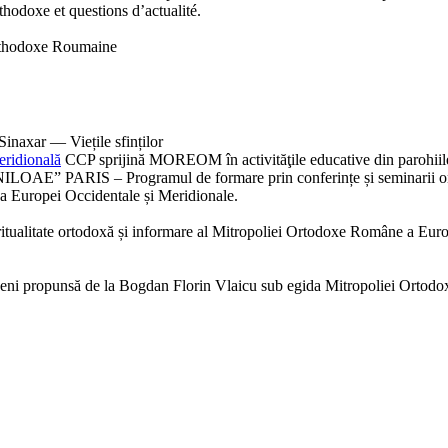
rthodoxe et questions d’actualité.
Orthodoxe Roumaine
inaxar — Viețile sfinților
eridională
CCP sprijină MOREOM în activităţile educative din parohiil
 PARIS – Programul de formare prin conferințe și seminarii o
a Europei Occidentale și Meridionale.
spiritualitate ortodoxă și informare al Mitropoliei Ortodoxe Române a Eur
eni propunsă de la Bogdan Florin Vlaicu sub egida Mitropoliei Ortodox