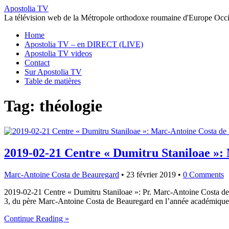
Apostolia TV
La télévision web de la Métropole orthodoxe roumaine d'Europe Occi
Home
Apostolia TV – en DIRECT (LIVE)
Apostolia TV videos
Contact
Sur Apostolia TV
Table de matières
Tag: théologie
2019-02-21 Centre « Dumitru Staniloae »: 
Marc-Antoine Costa de Beauregard
•
23 février 2019
•
0 Comments
2019-02-21 Centre « Dumitru Staniloae »: Pr. Marc-Antoine Costa de B
3, du père Marc-Antoine Costa de Beauregard en l’année académique
Continue Reading »