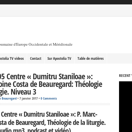
roumaine d'Europe Occidentale et Méridionale
stolia TV videos
Contact
Sur Apostolia TV
Table de matières
5 Centre « Dumitru Staniloae »:
RECENT 
ine Costa de Beauregard: Théologie
rgie. Niveau 3
e Beauregard
•
7 janvier 2017
•
0 Comments
Centre « Dumitru Staniloae »: P. Marc-
ta de Beauregard, Théologie de la liturgie.
audio mp3, podcast et vidéo)