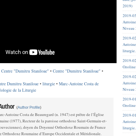
2019)
2019-03
Antoine
Niveau 
2019-02
Antoine
liturgie
2019-02
Ozoline
•
Centre "Dumitru Staniloae"
•
Centre "Dumitru Staniloae"
•
2019-02
Antoine
ntre Dumitru Staniloae
•
liturgie
•
Marc-Antoine Costa de
Niveau 
ologie de la Liturgie
2019-01
 Author
Ozoline
(
Author Profile
)
rc-Antoine Costa de Beauregard (n. 1947) est prêtre de l’Église
2019-01
aine (1977), Recteur de la paroisse orthodoxe Saint-Germain-et-
Antoine
Louveciennes), doyen du Doyenné Orthodoxe Roumain de France
liturgie
le Orthodoxe Roumaine d’Europe Occidentale et Méridionale.