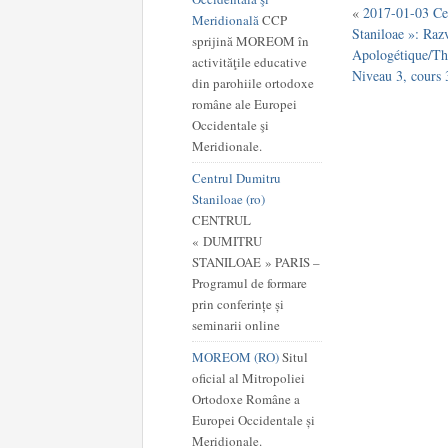
«
2017-01-03 Ce
Meridională
CCP
Staniloae »: Raz
sprijină MOREOM în
Apologétique/Thé
activităţile educative
Niveau 3, cours 
din parohiile ortodoxe
române ale Europei
Occidentale şi
Meridionale.
Centrul Dumitru
Staniloae (ro)
CENTRUL
« DUMITRU
STANILOAE » PARIS –
Programul de formare
prin conferințe și
seminarii online
MOREOM (RO)
Situl
oficial al Mitropoliei
Ortodoxe Române a
Europei Occidentale și
Meridionale.