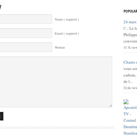
y
POPULAR
Name ( required )
24 mars
l’...
Le l
Email ( required )
Philippe
conversi
33.7k vie
Website
Chants 
vous sou
cadeau,
de l...
22.6k vie