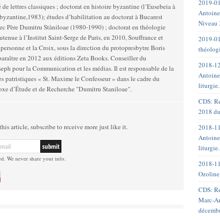
2019-01
 de lettres classiques ; doctorat en histoire byzantine (l’Eusebeia à
Antoine
byzantine,1983); études d’habilitation au doctorat à Bucarest
Niveau 
c Père Dumitru Stàniloae (1980-1990) ; doctorat en théologie
aint-Serge de Paris, en 2010, Souffrance et
2019-01
 personne et la Croix, sous la direction du protopresbytre Boris
théolog
paraître en 2012 aux éditions Zeta Books. Conseiller du
2018-12
seph pour la Communication et les médias. Il est responsable de la
Antoine
es patristiques « St. Maxime le Confesseur » dans le cadre du
liturgie
xe d’Étude et de Recherche "Dumitru Staniloae".
CDS: Re
2018 du
his article, subscribe to receive more just like it.
2018-11
Antoine
liturgie
ed. We never share your info.
2018-11
Ozoline
CDS: Re
Marc-An
décemb