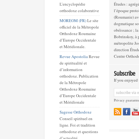
L’encyclopédie
Études : agrégé
orthodoxe colaborative
l’époque proto
(Roumanie) ave
MOREOM (FR)
Le site
dogmatique soutenue à l’Institut S
officiel de la Métropole
obéissance ; la
Orthodoxe Roumaine
Bobrinskoy, à 
d’Europe Occidentale
métropolite Jo
et Méridionale.
direction Étud
Centre Orthodo
Revue Apostolia
Revue
de spiritualité et
d’information
Subscribe
orthodoxe. Publication
If you enjoyed t
de la Métropole
Orthodoxe Roumaine
d’Europe Occidentale
Privacy guarante
et Méridionale
Sagesse Orthodoxe
Conseil spirituel en
ligne. Foi et tradition
orthodoxe et questions
d’actualité.