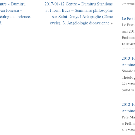
ntre « Dumitru
2017-01-12 Centre « Dumitru Staniloae
27/09/201
van Ionescu –
»: Florin Buca – Séminaire philosophie
ologie et science.
sur Saint Denys l’Aréopagite (2ème
Le Festi
3.
cycle). 3. Angélologie dionysienne
»
Le Festi
mai 201
Éminence
12.2k vie
2013-10
Antoine 
Stanilo
Théologi
9.3k view
posted on
2012-10
Antoine 
Père Ma
« Prélim
8.7k view