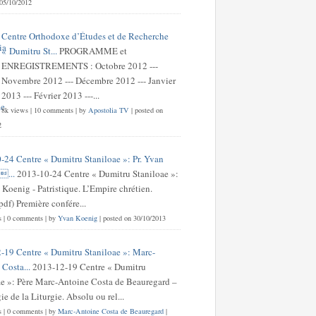
 05/10/2012
Centre Orthodoxe d’Études et de Recherche
« Dumitru St...
PROGRAMME et
ENREGISTREMENTS : Octobre 2012 ---
Novembre 2012 --- Décembre 2012 --- Janvier
2013 --- Février 2013 ---...
8k views
|
10 comments
|
by
Apostolia TV
|
posted on
2
-24 Centre « Dumitru Staniloae »: Pr. Yvan
...
2013-10-24 Centre « Dumitru Staniloae »:
 Koenig - Patristique. L’Empire chrétien.
df) Première confére...
s
|
0 comments
|
by
Yvan Koenig
|
posted on 30/10/2013
-19 Centre « Dumitru Staniloae »: Marc-
Costa...
2013-12-19 Centre « Dumitru
ae »: Père Marc-Antoine Costa de Beauregard –
e de la Liturgie. Absolu ou rel...
s
|
0 comments
|
by
Marc-Antoine Costa de Beauregard
|