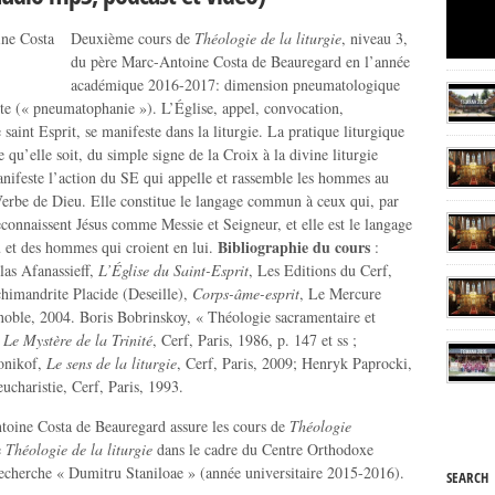
Deuxième cours de
Théologie de la liturgie
, niveau 3,
du père Marc-Antoine Costa de Beauregard en l’année
académique 2016-2017: dimension pneumatologique
uite (« pneumatophanie »). L’Église, appel, convocation,
 saint Esprit, se manifeste dans la liturgie. La pratique liturgique
e qu’elle soit, du simple signe de la Croix à la divine liturgie
anifeste l’action du SE qui appelle et rassemble les hommes au
erbe de Dieu. Elle constitue le langage commun à ceux qui, par
reconnaissent Jésus comme Messie et Seigneur, et elle est le langage
Bibliographie du cours
et des hommes qui croient en lui.
:
las Afanassieff,
L’Église du Saint-Esprit
, Les Editions du Cerf,
chimandrite Placide (Deseille),
Corps-âme-esprit
, Le Mercure
oble, 2004. Boris Bobrinskoy, « Théologie sacramentaire et
s
Le Mystère de la Trinité
, Cerf, Paris, 1986, p. 147 et ss ;
onikof,
Le sens de la liturgie
, Cerf, Paris, 2009; Henryk Paprocki,
ucharistie, Cerf, Paris, 1993.
oine Costa de Beauregard assure les cours de
Théologie
e
Théologie de la liturgie
dans le cadre du Centre Orthodoxe
echerche « Dumitru Staniloae » (année universitaire 2015-2016).
SEARCH