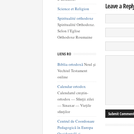
Leave a Repl
Science et Religion
Spiritualité orthodoxe
Spiritualité Orthodoxe.
Selon l’Eglise
Orthodoxe Roumaine
LIENS RO
Biblia ortodoxă
Noul și
Vechiul Testament
online
Calendar ortodox
Calendarul creștin-
ortodox — Sfinții zilei
— Sinaxar — Viețile
sfinților
Centrul de Coordonare
Pedagogică în Europa
Occidentală şi