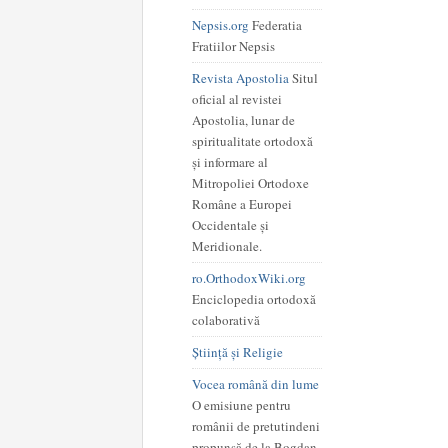
Nepsis.org
Federatia
Fratiilor Nepsis
Revista Apostolia
Situl
oficial al revistei
Apostolia, lunar de
spiritualitate ortodoxă
și informare al
Mitropoliei Ortodoxe
Române a Europei
Occidentale și
Meridionale.
ro.OrthodoxWiki.org
Enciclopedia ortodoxă
colaborativă
Știință și Religie
Vocea română din lume
O emisiune pentru
românii de pretutindeni
propunsă de la Bogdan