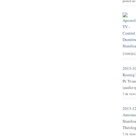
posted on
27/09/201
2013-10
Koenig 
Pr. Yvan
(audio+p
7.4k view
2013-12
Antoine 
Stanilo
Théologi
7.1k view