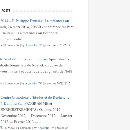
 POSTS
 2014 – P. Philippe Dautais : La métanoïa ou
undi, 24 mars 2014, 20h30 - conférence du Père
 Dautais : "La métanoïa ou l’esprit de
on" au Centre...
ws
|
3 comments
|
by
Apostolia TV
|
posted on 21/03/2014
de Noël orthodoxes en français
Apostolia TV
haite bonne fête de Noël et, en guise de
 vous invite à écouter quelques chants de Noël
ws
|
8 comments
|
by
Apostolia TV
|
posted on 24/12/2012
Centre Orthodoxe d’Études et de Recherche
« Dumitru St...
PROGRAMME et
ENREGISTREMENTS : Octobre 2012 ---
Novembre 2012 --- Décembre 2012 --- Janvier
2013 --- Février 2013 ---...
13.4k views
|
1 comment
|
by
Apostolia TV
|
posted on