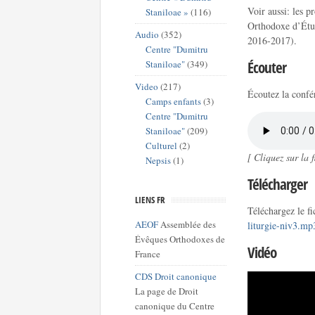
Voir aussi: les 
Staniloae »
(116)
Orthodoxe d’Étud
Audio
(352)
2016-2017).
Centre "Dumitru
Écouter
Staniloae"
(349)
Video
(217)
Écoutez la confé
Camps enfants
(3)
Centre "Dumitru
Staniloae"
(209)
Culturel
(2)
[ Cliquez sur la
Nepsis
(1)
Télécharger
LIENS FR
Téléchargez le f
AEOF
Assemblée des
liturgie-niv3.mp
Évêques Orthodoxes de
Vidéo
France
CDS Droit canonique
La page de Droit
canonique du Centre