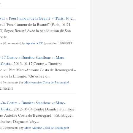
2
val « Pour l’amour de la Beauté » (Paris, 16-2...
val "Pour l'amour de la Beauté" (Paris, 16-21
3) Soyez Beaux! Avec la bénédiction de Son
 le...
ws
|
0 comments
|
by
Apostolia TV
|
posted on 13/05/2013
-17 Centre « Dumitru Staniloae »: Marc-
Costa...
2013-10-17 Centre « Dumitru
ae » : Père Marc-Antoine Costa de Beauregard –
e de la Liturgie. "Qu’est-ce q...
s
|
0 comments
|
by
Marc-Antoine Costa de Beauregard
|
 21/10/2013
-04 Centre « Dumitru Staniloae »: Marc-
Costa...
2012-10-04 Centre Dumitru Staniloae:
rc-Antoine Costa de Beauregard - Patristique:
inaires. Dogme et kéry...
s
|
2 comments
|
by
Marc-Antoine Costa de Beauregard
|