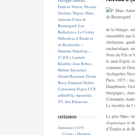
Philippe Dautais
,
Patriciu Vlaicu
,
Nicolas
Ozoline
,
Nepsis
,
Marc-
Antoine Costa de
Beauregard
,
Luc
de la liturgie, s
Barbulesco
,
Le Centre
rassemblée par le
Orthodoxe d’Étude et
chrétienne, quell
de Recherche «
eucharistique, m
Dumitru Stăniloae »
Nom du Fils et V
(C.D.S.)
,
Laurent
le saint Esprit, 
Kloeble
,
Jean Boboc
,
commun de Dieu 
Hélène Sejournet
,
Archiprêtre Nico
Gérard Reynaud
,
Florin
Paris, 1975 ; Ar
Buca
,
Emanuel Dobre
,
Dauphinois, Gren
Constantin Pogor
,
CCP
,
liturgique», dan
arthur85p
,
Apostolia
Constantin Andr
TV
,
Ana Palanciuc
Le mystère de l’e
Le père Marc-Ant
CATÉGORIES
dogmatique
et d
Annonces
(119)
d’Études et de R
Centre « Dumitru