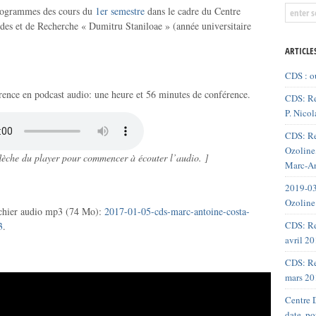
programmes des cours du
1er semestre
dans le cadre du Centre
es et de Recherche « Dumitru Staniloae » (année universitaire
ARTICLE
CDS : o
rence en podcast audio: une heure et 56 minutes de conférence.
CDS: Re
P. Nicol
CDS: Re
Ozoline,
 flèche du player pour commencer à écouter l’audio. ]
Marc-An
2019-03
Ozoline
ichier audio mp3 (74 Mo):
2017-01-05-cds-marc-antoine-costa-
CDS: Re
3
.
avril 2
CDS: Re
mars 20
Centre D
date, p