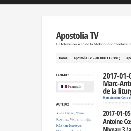
Apostolia TV
La télévision web de la Métropole orthodoxe 
Home
Apostolia TV – en DIRECT (LIVE)
Apo
2017-01-0
LANGUES
Marc-Anto
Français
de la litu
Marc-Antoine Costa d
AUTEURS
2017-01-05 
Yves Dulac
,
Yvan
Koenig
,
Viorel Ioniță
,
Antoine Cos
Răzvan Ionescu
,
Niveau 3 (