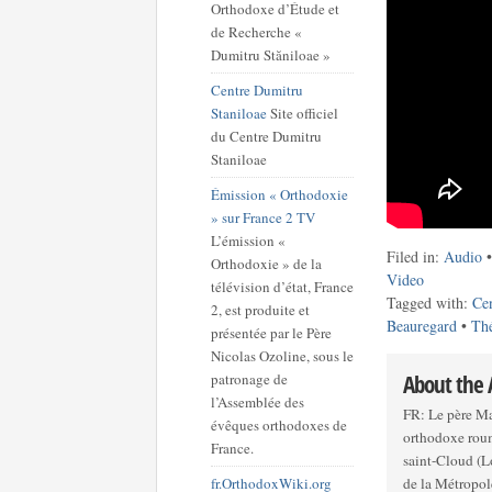
Orthodoxe d’Étude et
de Recherche «
Dumitru Stăniloae »
Centre Dumitru
Staniloae
Site officiel
du Centre Dumitru
Staniloae
Émission « Orthodoxie
» sur France 2 TV
L’émission «
Filed in:
Audio
Orthodoxie » de la
Video
télévision d’état, France
Tagged with:
Ce
2, est produite et
Beauregard
•
Thé
présentée par le Père
Nicolas Ozoline, sous le
About the
patronage de
l’Assemblée des
FR: Le père Ma
évêques orthodoxes de
orthodoxe roum
France.
saint-Cloud (
fr.OrthodoxWiki.org
de la Métropo