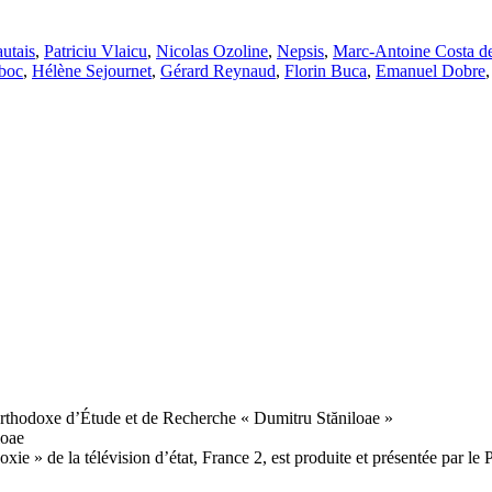
utais
,
Patriciu Vlaicu
,
Nicolas Ozoline
,
Nepsis
,
Marc-Antoine Costa d
boc
,
Hélène Sejournet
,
Gérard Reynaud
,
Florin Buca
,
Emanuel Dobre
rthodoxe d’Étude et de Recherche « Dumitru Stăniloae »
loae
ie » de la télévision d’état, France 2, est produite et présentée par l