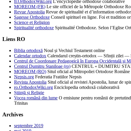
fr.OrthodoxWiki.org
L’encyclopédie orthodoxe colaborative
MOREOM (FR)
Le site officiel de la Métropole Orthodoxe R
Revue Apostolia
Revue de spiritualité et d’information ortho
Sagesse Orthodoxe
Conseil spirituel en ligne. Foi et tradition o
Science et Religion
Spiritualité orthodoxe
Spiritualité Orthodoxe. Selon l’Eglise 
Liens RO
Biblia ortodoxă
Noul și Vechiul Testament online
Calendar ortodox
Calendarul creștin-ortodox — Sfinții zilei — S
Centrul de Coordonare Pedagogică în Europa Occidentală şi M
Centrul Dumitru Staniloae (ro)
CENTRUL « DUMITRU STANILOAE
MOREOM (RO)
Situl oficial al Mitropoliei Ortodoxe Române 
Nepsis.org
Federatia Fratiilor Nepsis
Revista Apostolia
Situl oficial al revistei Apostolia, lunar de 
ro.OrthodoxWiki.org
Enciclopedia ortodoxă colaborativă
Știință și Religie
Vocea română din lume
O emisiune pentru românii de pretutind
Trinitas
Archives
septembre 2019
mai 2019