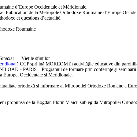
oumaine d’Europe Occidentale et Méridionale.
doxe. Publication de la Métropole Orthodoxe Roumaine d’Europe Occiden
rthodoxe et questions d’actualité.
Orthodoxe Roumaine
inaxar — Viețile sfinților
eridională
CCP sprijină MOREOM în activităţile educative din parohiil
 » PARIS – Programul de formare prin conferințe și seminarii 
a Europei Occidentale și Meridionale.
spiritualitate ortodoxă și informare al Mitropoliei Ortodoxe Române a Eur
eni propunsă de la Bogdan Florin Vlaicu sub egida Mitropoliei Ortodox