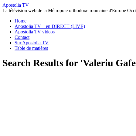
Apostolia TV
La télévision web de la Métropole orthodoxe roumaine d'Europe Occi
Home
Apostolia TV – en DIRECT (LIVE)
Apostolia TV videos
Contact
Sur Apostolia TV
Table de matières
Search Results for 'Valeriu Gaf