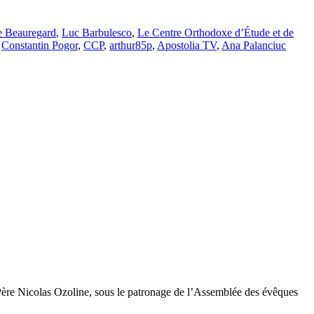
e Beauregard
,
Luc Barbulesco
,
Le Centre Orthodoxe d’Étude et de
,
Constantin Pogor
,
CCP
,
arthur85p
,
Apostolia TV
,
Ana Palanciuc
e Père Nicolas Ozoline, sous le patronage de l’Assemblée des évêques