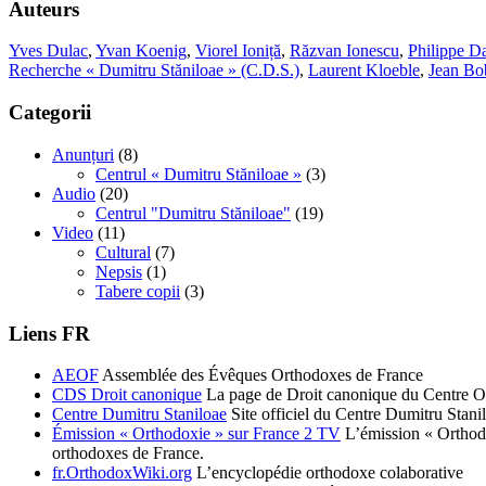
Auteurs
Yves Dulac
,
Yvan Koenig
,
Viorel Ioniță
,
Răzvan Ionescu
,
Philippe Da
Recherche « Dumitru Stăniloae » (C.D.S.)
,
Laurent Kloeble
,
Jean Bo
Categorii
Anunțuri
(8)
Centrul « Dumitru Stăniloae »
(3)
Audio
(20)
Centrul "Dumitru Stăniloae"
(19)
Video
(11)
Cultural
(7)
Nepsis
(1)
Tabere copii
(3)
Liens FR
AEOF
Assemblée des Évêques Orthodoxes de France
CDS Droit canonique
La page de Droit canonique du Centre O
Centre Dumitru Staniloae
Site officiel du Centre Dumitru Stani
Émission « Orthodoxie » sur France 2 TV
L’émission « Orthodox
orthodoxes de France.
fr.OrthodoxWiki.org
L’encyclopédie orthodoxe colaborative