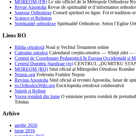
MOREOM (FR)
Le site officiel de la Métropole Orthodoxe R
Revue Apostolia
Revue de spiritualité et d’information ortho
Sagesse Orthodoxe
Conseil spirituel en ligne. Foi et tradition o
Science et Religion
Spiritualité orthodoxe
Spiritualité Orthodoxe. Selon l’Eglise 
Liens RO
Biblia ortodoxă
Noul și Vechiul Testament online
Calendar ortodox
Calendarul creștin-ortodox — Sfinții zilei — S
Centrul de Coordonare Pedagogică în Europa Occidentală şi M
Centrul Dumitru Staniloae (ro)
CENTRUL „DUMITRU STANILOAE”
MOREOM (RO)
Situl oficial al Mitropoliei Ortodoxe Române 
Nepsis.org
Federatia Fratiilor Nepsis
Revista Apostolia
Situl oficial al revistei Apostolia, lunar de 
ro.OrthodoxWiki.org
Enciclopedia ortodoxă colaborativă
Știință și Religie
Vocea română din lume
O emisiune pentru românii de pretutind
Trinitas
Arhive
aprilie 2020
iunie 2016