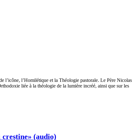
de l’icône, l’Homilétique et la Théologie pastorale. Le Père Nicolas
thodoxie liée à la théologie de la lumière incréé, ainsi que sur les
 creștine» (audio)