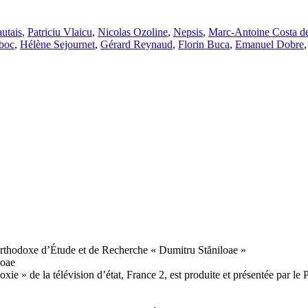
utais
,
Patriciu Vlaicu
,
Nicolas Ozoline
,
Nepsis
,
Marc-Antoine Costa d
boc
,
Hélène Sejournet
,
Gérard Reynaud
,
Florin Buca
,
Emanuel Dobre
rthodoxe d’Étude et de Recherche « Dumitru Stăniloae »
loae
ie » de la télévision d’état, France 2, est produite et présentée par l