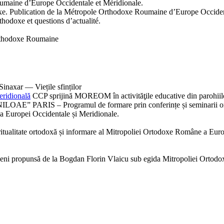
oumaine d’Europe Occidentale et Méridionale.
doxe. Publication de la Métropole Orthodoxe Roumaine d’Europe Occiden
rthodoxe et questions d’actualité.
Orthodoxe Roumaine
inaxar — Viețile sfinților
eridională
CCP sprijină MOREOM în activităţile educative din parohiil
 PARIS – Programul de formare prin conferințe și seminarii o
a Europei Occidentale și Meridionale.
spiritualitate ortodoxă și informare al Mitropoliei Ortodoxe Române a Eur
eni propunsă de la Bogdan Florin Vlaicu sub egida Mitropoliei Ortodox