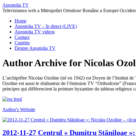
Apostolia TV
Televiziunea web a Mitropoliei Ortodoxe Române a Europei Occidenta
Home
Apostolia TV – în direct (LIVE)
Apostolia TV videos
Contact
Cuprins
Despre Apostolia TV
Author Archive for Nicolas Ozol
L’archiprêtre Nicolas Ozoline (né en 1942) est Doyen de l’Institut de
Ozoline est aussi le réalisateur de l’émission TV “Orthodoxie” (France 
principes qui différencient la peinture byzantine du tableau religieux c
Author's Website
2012-11-27 Centrul « Dumitru Stăniloae »: 