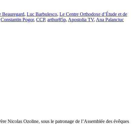
e Beauregard
,
Luc Barbulesco
,
Le Centre Orthodoxe d’Étude et de
,
Constantin Pogor
,
CCP
,
arthur85p
,
Apostolia TV
,
Ana Palanciuc
e Père Nicolas Ozoline, sous le patronage de l’Assemblée des évêques