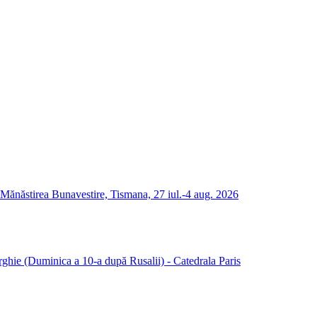
 - Mănăstirea Bunavestire, Tismana, 27 iul.-4 aug. 2026
hie (Duminica a 10-a după Rusalii) - Catedrala Paris