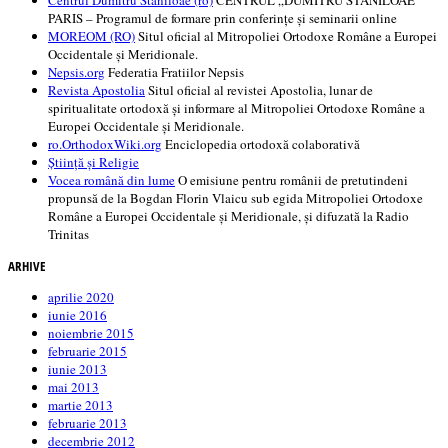
Centrul Dumitru Staniloae (ro)
CENTRUL „DUMITRU STANILOAE”
PARIS – Programul de formare prin conferințe și seminarii online
MOREOM (RO)
Situl oficial al Mitropoliei Ortodoxe Române a Europei
Occidentale și Meridionale.
Nepsis.org
Federatia Fratiilor Nepsis
Revista Apostolia
Situl oficial al revistei Apostolia, lunar de
spiritualitate ortodoxă și informare al Mitropoliei Ortodoxe Române a
Europei Occidentale și Meridionale.
ro.OrthodoxWiki.org
Enciclopedia ortodoxă colaborativă
Știință și Religie
Vocea română din lume
O emisiune pentru românii de pretutindeni
propunsă de la Bogdan Florin Vlaicu sub egida Mitropoliei Ortodoxe
Române a Europei Occidentale și Meridionale, și difuzată la Radio
Trinitas
ARHIVE
aprilie 2020
iunie 2016
noiembrie 2015
februarie 2015
iunie 2013
mai 2013
martie 2013
februarie 2013
decembrie 2012