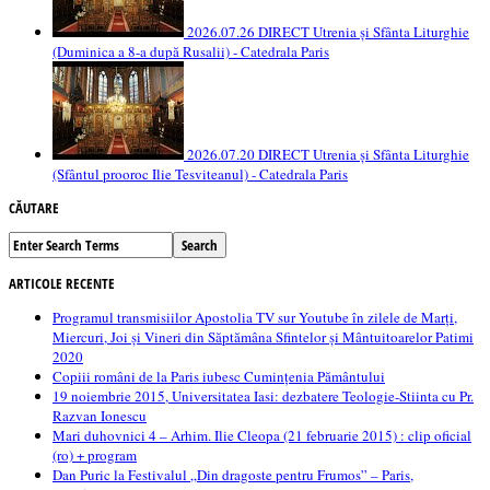
2026.07.26 DIRECT Utrenia și Sfânta Liturghie
(Duminica a 8-a după Rusalii) - Catedrala Paris
2026.07.20 DIRECT Utrenia și Sfânta Liturghie
(Sfântul prooroc Ilie Tesviteanul) - Catedrala Paris
CĂUTARE
ARTICOLE RECENTE
Programul transmisiilor Apostolia TV sur Youtube în zilele de Marți,
Miercuri, Joi și Vineri din Săptămâna Sfintelor și Mântuitoarelor Patimi
2020
Copiii români de la Paris iubesc Cumințenia Pământului
19 noiembrie 2015, Universitatea Iasi: dezbatere Teologie-Stiinta cu Pr.
Razvan Ionescu
Mari duhovnici 4 – Arhim. Ilie Cleopa (21 februarie 2015) : clip oficial
(ro) + program
Dan Puric la Festivalul „Din dragoste pentru Frumos” – Paris,