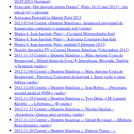
20.05.2013 (fragment)
Festivalul „Din dragoste pentru Frumos” (Paris, 16-21 mai 2013) : clip
oficial (ro) + program
Scrisoarea Pastorală la Sfintele Paști 2013
2013-03-04 Centrul «Dumitru Stăniloae»: demarează programul de
formare prin conferințe și seminarii web (online)
Martor 4: Ioan Ianolide (Paris) – Cuvântul Mitropolitului Iosif
Martor 4: Ioan Ianolide (Paris) – Scrisoarea Constanței Ianolide
Martor 4: Ioan Ianolide (Paris, sâmbătă 9 februarie 2013)
Noutăți Apostolia TV și Centrul Dumitru Stăniloae (9 decembrie 2012)
2011-11-15 Centrul « Dumitru Stăniloae »: Marc-Antoine Costa de
Beauregard – Sfântul Irineu de Lyon (I). Introducere. Biografie. Tradiție
și Scriptură (audio+)
2012-12-06 Centrul « Dumitru Stăniloae »: Marc-Antoine Costa de
Beauregard – Patristică. Conceptul de kerigmă 1. Surse vechi și surse
biblice (audio)
2012-12-04 Centrul « Dumitru Stăniloae »: Jean Boboc – «Procrearea
asistată medical (PAM)» (audio)
2012-11-29 Centrul « Dumitru Stăniloae »: Yves Dulac și M. Laurent
Kloeble – « Libertatea » (II) (audio)
2012-11-27 Centrul « Dumitru Stăniloae »: Nicolas Ozoline –
«Iconologie. Geneza artei creștine» (audio)
2012-11-22 Centrul « Dumitru Staniloae »: Gérard Reynaud – «Mărturia
Botezătorului» (audio)
2012-11-20 Centrul « Dumitru Stăniloae »: Patriciu Vlaicu – «