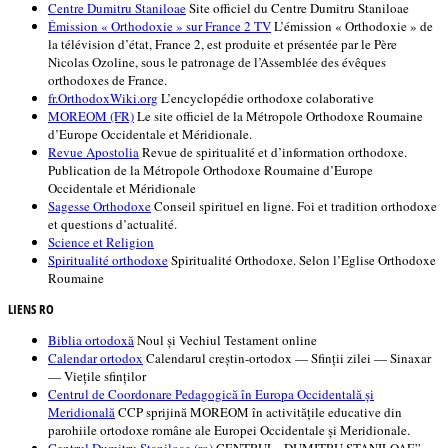
Centre Dumitru Staniloae
Site officiel du Centre Dumitru Staniloae
Émission « Orthodoxie » sur France 2 TV
L’émission « Orthodoxie » de
la télévision d’état, France 2, est produite et présentée par le Père
Nicolas Ozoline, sous le patronage de l’Assemblée des évêques
orthodoxes de France.
fr.OrthodoxWiki.org
L’encyclopédie orthodoxe colaborative
MOREOM (FR)
Le site officiel de la Métropole Orthodoxe Roumaine
d’Europe Occidentale et Méridionale.
Revue Apostolia
Revue de spiritualité et d’information orthodoxe.
Publication de la Métropole Orthodoxe Roumaine d’Europe
Occidentale et Méridionale
Sagesse Orthodoxe
Conseil spirituel en ligne. Foi et tradition orthodoxe
et questions d’actualité.
Science et Religion
Spiritualité orthodoxe
Spiritualité Orthodoxe. Selon l’Eglise Orthodoxe
Roumaine
LIENS RO
Biblia ortodoxă
Noul și Vechiul Testament online
Calendar ortodox
Calendarul creștin-ortodox — Sfinții zilei — Sinaxar
— Viețile sfinților
Centrul de Coordonare Pedagogică în Europa Occidentală şi
Meridională
CCP sprijină MOREOM în activităţile educative din
parohiile ortodoxe române ale Europei Occidentale şi Meridionale.