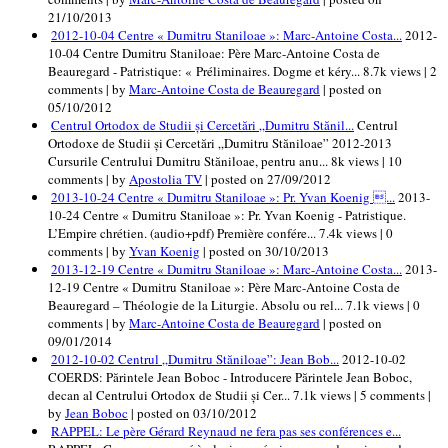
21/10/2013
2012-10-04 Centre « Dumitru Staniloae »: Marc-Antoine Costa...
2012-
10-04 Centre Dumitru Staniloae: Père Marc-Antoine Costa de
Beauregard - Patristique: « Préliminaires. Dogme et kéry...
8.7k views
|
2
comments
|
by
Marc-Antoine Costa de Beauregard
|
posted on
05/10/2012
Centrul Ortodox de Studii și Cercetări „Dumitru Stănil...
Centrul
Ortodoxe de Studii și Cercetări „Dumitru Stăniloae” 2012-2013
Cursurile Centrului Dumitru Stăniloae, pentru anu...
8k views
|
10
comments
|
by
Apostolia TV
|
posted on 27/09/2012
2013-10-24 Centre « Dumitru Staniloae »: Pr. Yvan Koenig ...
2013-
10-24 Centre « Dumitru Staniloae »: Pr. Yvan Koenig - Patristique.
L’Empire chrétien. (audio+pdf) Première confére...
7.4k views
|
0
comments
|
by
Yvan Koenig
|
posted on 30/10/2013
2013-12-19 Centre « Dumitru Staniloae »: Marc-Antoine Costa...
2013-
12-19 Centre « Dumitru Staniloae »: Père Marc-Antoine Costa de
Beauregard – Théologie de la Liturgie. Absolu ou rel...
7.1k views
|
0
comments
|
by
Marc-Antoine Costa de Beauregard
|
posted on
09/01/2014
2012-10-02 Centrul „Dumitru Stăniloae”: Jean Bob...
2012-10-02
COERDS: Părintele Jean Boboc - Introducere Părintele Jean Boboc,
decan al Centrului Ortodox de Studii și Cer...
7.1k views
|
5 comments
|
by
Jean Boboc
|
posted on 03/10/2012
RAPPEL: Le père Gérard Reynaud ne fera pas ses conférences e...