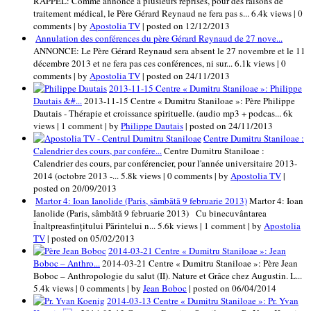
RAPPEL: Comme annoncé à plusieurs réprises, pour des raisons de
traitement médical, le Père Gérard Reynaud ne fera pas s...
6.4k views
|
0
comments
|
by
Apostolia TV
|
posted on 12/12/2013
Annulation des conférences du père Gérard Reynaud de 27 nove...
ANNONCE: Le Père Gérard Reynaud sera absent le 27 novembre et le 11
décembre 2013 et ne fera pas ces conférences, ni sur...
6.1k views
|
0
comments
|
by
Apostolia TV
|
posted on 24/11/2013
2013-11-15 Centre « Dumitru Staniloae »: Philippe
Dautais &#...
2013-11-15 Centre « Dumitru Staniloae »: Père Philippe
Dautais - Thérapie et croissance spirituelle. (audio mp3 + podcas...
6k
views
|
1 comment
|
by
Philippe Dautais
|
posted on 24/11/2013
Centre Dumitru Staniloae :
Calendrier des cours, par confére...
Centre Dumitru Staniloae :
Calendrier des cours, par conférencier, pour l'année universitaire 2013-
2014 (octobre 2013 -...
5.8k views
|
0 comments
|
by
Apostolia TV
|
posted on 20/09/2013
Martor 4: Ioan Ianolide (Paris, sâmbătă 9 februarie 2013)
Martor 4: Ioan
Ianolide (Paris, sâmbătă 9 februarie 2013) Cu binecuvântarea
Înaltpreasfinţitului Părintelui n...
5.6k views
|
1 comment
|
by
Apostolia
TV
|
posted on 05/02/2013
2014-03-21 Centre « Dumitru Staniloae »: Jean
Boboc – Anthro...
2014-03-21 Centre « Dumitru Staniloae »: Père Jean
Boboc – Anthropologie du salut (II). Nature et Grâce chez Augustin. L...
5.4k views
|
0 comments
|
by
Jean Boboc
|
posted on 06/04/2014
2014-03-13 Centre « Dumitru Staniloae »: Pr. Yvan