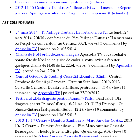
Dimensiunea canonică a misiunii pastorale » (audio+)
2012-11-15 Centrul « Dumitru Stăniloae »: Răzvan Ionescu – «Repere
pentru o Apologetică ortodoxă. Exigențe contemporane (II)» (audio)
ARTICOLE POPULARE
24 mars 2014 – P. Philippe Dautais : La métanoïa ou l’...
Le lundi, 24
mars 2014, 20h30 - conférence du Père Philippe Dautais : "La métanoïa
ou l’esprit de conversion" au Centre...
33.7k views
|
3 comments
|
by
Apostolia TV
|
posted on 21/03/2014
Chants de Noël orthodoxes en français
Apostolia TV vous souhaite
bonne fête de Noël et, en guise de cadeau, vous invite à écouter
quelques chants de Noël de l...
22.6k views
|
8 comments
|
by
Apostolia
TV
|
posted on 24/12/2012
Centrul Ortodox de Studii și Cercetări „Dumitru Stănil...
Centrul
Ortodoxe de Studii și Cercetări „Dumitru Stăniloae” 2012-2013
Cursurile Centrului Dumitru Stăniloae, pentru anu...
13.4k views
|
1
comment
|
by
Apostolia TV
|
posted on 27/09/2012
Festivalul „Din dragoste pentru Frumos” (Paris...
Festivalul "Din
dragoste pentru Frumos" (Paris, 16-21 mai 2013) Fiţi Frumoşi ! Cu
binecuvântarea Înaltpreasfinţitulu...
12.2k views
|
0 comments
|
by
Apostolia TV
|
posted on 13/05/2013
2013-10-17 Centre « Dumitru Staniloae »: Marc-Antoine Costa...
2013-
10-17 Centre « Dumitru Staniloae » : Père Marc-Antoine Costa de
Beauregard – Théologie de la Liturgie. "Qu’est-ce q...
9.3k views
|
0
comments
|
by
Marc-Antoine Costa de Beauregard
|
posted on