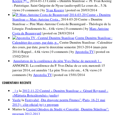
Koenig ...
2014-03-13 Centre « Dumitru Staniloae »: Pr. Yvan Koenig
- Patristique. Saint Grégoire de Nysse (audio+pdf) Le cours de...
5.3k
views
|
0 comments
|
by
Yvan Koenig
|
posted on 20/03/2014
2014-03-20 Centre « Dumitru
Staniloae »: Marc-Antoine Costa...
2014-03-20 Centre « Dumitru
Staniloae »: Père Marc-Antoine Costa de Beauregard – Théologie de la
Liturgie. Fondements bi...
4.6k views
|
0 comments
|
by
Marc-Antoine
Costa de Beauregard
|
posted on 28/03/2014
Centre Dumitru Staniloae :
Calendrier des cours, par date, p...
Centre Dumitru Staniloae : Calendrier
des cours, par date, pour le deuxième semestre 2013-2014 (mars-juin
2014) Rappel...
4.6k views
|
0 comments
|
by
Apostolia TV
|
posted on
15/02/2014
Annulation de la conférence du père Yves Dulac de mercredi 1...
ANNONCE: La conférence du P. Yves Dulac de ce soir, mercredi 15
janvier 2014, est annulée ! Le père Yves a été em...
4.5k views
|
0
comments
|
by
Apostolia TV
|
posted on 15/01/2014
COMENTARII RECENTE
_ | +
la
2012-11-22 Centrul « Dumitru Staniloae »: Gérard Reynaud –
«Mărturia Botezătorului» (audio)
Vasile
la
Festivalul „Din dragoste pentru Frumos” (Paris, 16-21 mai
2013) : clip oficial (ro) + program
Marius
la
Centrul Ortodox de Studii și Cercetări „Dumitru Stăniloae”:
program 2012-2013