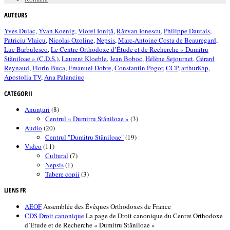
AUTEURS
Yves Dulac
,
Yvan Koenig
,
Viorel Ioniță
,
Răzvan Ionescu
,
Philippe Dautais
,
Patriciu Vlaicu
,
Nicolas Ozoline
,
Nepsis
,
Marc-Antoine Costa de Beauregard
,
Luc Barbulesco
,
Le Centre Orthodoxe d’Étude et de Recherche « Dumitru
Stăniloae » (C.D.S.)
,
Laurent Kloeble
,
Jean Boboc
,
Hélène Sejournet
,
Gérard
Reynaud
,
Florin Buca
,
Emanuel Dobre
,
Constantin Pogor
,
CCP
,
arthur85p
,
Apostolia TV
,
Ana Palanciuc
CATEGORII
Anunțuri
(8)
Centrul « Dumitru Stăniloae »
(3)
Audio
(20)
Centrul "Dumitru Stăniloae"
(19)
Video
(11)
Cultural
(7)
Nepsis
(1)
Tabere copii
(3)
LIENS FR
AEOF
Assemblée des Évêques Orthodoxes de France
CDS Droit canonique
La page de Droit canonique du Centre Orthodoxe
d’Étude et de Recherche « Dumitru Stăniloae »