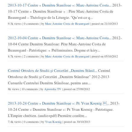
2013-10-17 Centre « Dumitru Staniloae »: Marc-Antoine Costa...
2013-
10-17 Centre « Dumitru Staniloae » : Père Marc-Antoine Costa de
Beauregard – Théologie de la Liturgie. "Qu’est-ce q...
9.3k views
|
0 comments
|
by
Marc-Antoine Costa de Beauregard
|
posted on 21/10/2013
2012-10-04 Centre « Dumitru Staniloae »: Marc-Antoine Costa...
2012-
10-04 Centre Dumitru Staniloae: Père Marc-Antoine Costa de
Beauregard - Patristique: « Préliminaires. Dogme et kéry...
8.7k views
|
2 comments
|
by
Marc-Antoine Costa de Beauregard
|
posted on 05/10/2012
Centrul Ortodox de Studii și Cercetări „Dumitru Stănil...
Centrul
Ortodoxe de Studii și Cercetări „Dumitru Stăniloae” 2012-2013
Cursurile Centrului Dumitru Stăniloae, pentru anu...
8k views
|
10 comments
|
by
Apostolia TV
|
posted on 27/09/2012
2013-10-24 Centre « Dumitru Staniloae »: Pr. Yvan Koenig ...
2013-
10-24 Centre « Dumitru Staniloae »: Pr. Yvan Koenig - Patristique.
L’Empire chrétien. (audio+pdf) Première confére...
7.4k views
|
0 comments
|
by
Yvan Koenig
|
posted on 30/10/2013