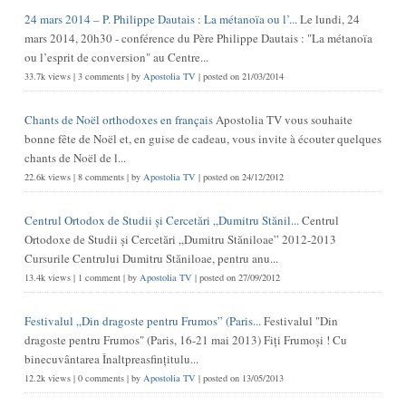
24 mars 2014 – P. Philippe Dautais : La métanoïa ou l’...
Le lundi, 24
mars 2014, 20h30 - conférence du Père Philippe Dautais : "La métanoïa
ou l’esprit de conversion" au Centre...
33.7k views
|
3 comments
|
by
Apostolia TV
|
posted on 21/03/2014
Chants de Noël orthodoxes en français
Apostolia TV vous souhaite
bonne fête de Noël et, en guise de cadeau, vous invite à écouter quelques
chants de Noël de l...
22.6k views
|
8 comments
|
by
Apostolia TV
|
posted on 24/12/2012
Centrul Ortodox de Studii și Cercetări „Dumitru Stănil...
Centrul
Ortodoxe de Studii și Cercetări „Dumitru Stăniloae” 2012-2013
Cursurile Centrului Dumitru Stăniloae, pentru anu...
13.4k views
|
1 comment
|
by
Apostolia TV
|
posted on 27/09/2012
Festivalul „Din dragoste pentru Frumos” (Paris...
Festivalul "Din
dragoste pentru Frumos" (Paris, 16-21 mai 2013) Fiţi Frumoşi ! Cu
binecuvântarea Înaltpreasfinţitulu...
12.2k views
|
0 comments
|
by
Apostolia TV
|
posted on 13/05/2013