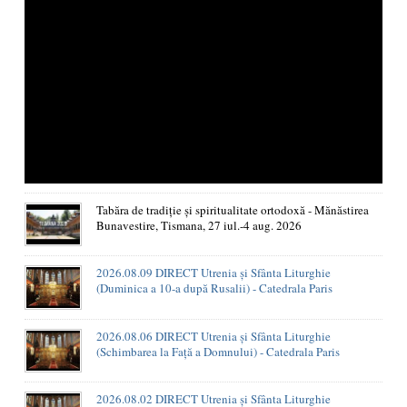
Tabăra de tradiție și spiritualitate ortodoxă - Mănăstirea
Bunavestire, Tismana, 27 iul.-4 aug. 2026
2026.08.09 DIRECT Utrenia și Sfânta Liturghie
(Duminica a 10-a după Rusalii) - Catedrala Paris
2026.08.06 DIRECT Utrenia și Sfânta Liturghie
(Schimbarea la Față a Domnului) - Catedrala Paris
2026.08.02 DIRECT Utrenia și Sfânta Liturghie