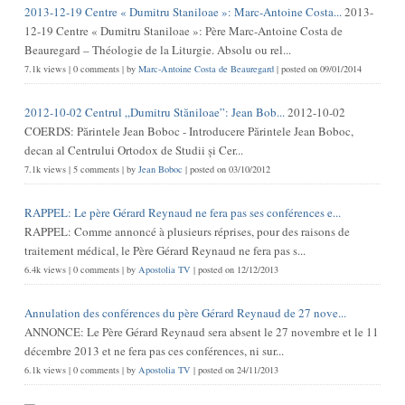
2013-12-19 Centre « Dumitru Staniloae »: Marc-Antoine Costa...
2013-
12-19 Centre « Dumitru Staniloae »: Père Marc-Antoine Costa de
Beauregard – Théologie de la Liturgie. Absolu ou rel...
7.1k views
|
0 comments
|
by
Marc-Antoine Costa de Beauregard
|
posted on 09/01/2014
2012-10-02 Centrul „Dumitru Stăniloae”: Jean Bob...
2012-10-02
COERDS: Părintele Jean Boboc - Introducere Părintele Jean Boboc,
decan al Centrului Ortodox de Studii și Cer...
7.1k views
|
5 comments
|
by
Jean Boboc
|
posted on 03/10/2012
RAPPEL: Le père Gérard Reynaud ne fera pas ses conférences e...
RAPPEL: Comme annoncé à plusieurs réprises, pour des raisons de
traitement médical, le Père Gérard Reynaud ne fera pas s...
6.4k views
|
0 comments
|
by
Apostolia TV
|
posted on 12/12/2013
Annulation des conférences du père Gérard Reynaud de 27 nove...
ANNONCE: Le Père Gérard Reynaud sera absent le 27 novembre et le 11
décembre 2013 et ne fera pas ces conférences, ni sur...
6.1k views
|
0 comments
|
by
Apostolia TV
|
posted on 24/11/2013