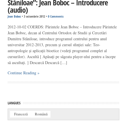
Stăniloae”: Jean Boboc – Introducere
(audio)
Jean Boboc
•
3 octombrie 2012
•
0 Comments
2012-10-02 COERDS: Părintele Jean Boboc – Introducere Părintele
Jean Boboc, decan al Centrului Ortodox de Studii și Cercetări
Dumitru Stăniloae, introduce programul centrului pentru anul
universitar 2012-2013, precum și cursul sfinției sale: Teo-
antropologie și aplicații bioetice (vedeți programul complet al
cursurilor). Ascultă [ Apăsați pe săgeata player-ului pentru a începe
să ascultați. ] Descarcă Descarcă […]
Continue Reading »
LANGUES
Franceză
Română