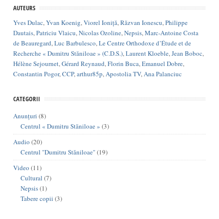
AUTEURS
Yves Dulac
,
Yvan Koenig
,
Viorel Ioniță
,
Răzvan Ionescu
,
Philippe
Dautais
,
Patriciu Vlaicu
,
Nicolas Ozoline
,
Nepsis
,
Marc-Antoine Costa
de Beauregard
,
Luc Barbulesco
,
Le Centre Orthodoxe d’Étude et de
Recherche « Dumitru Stăniloae » (C.D.S.)
,
Laurent Kloeble
,
Jean Boboc
,
Hélène Sejournet
,
Gérard Reynaud
,
Florin Buca
,
Emanuel Dobre
,
Constantin Pogor
,
CCP
,
arthur85p
,
Apostolia TV
,
Ana Palanciuc
CATEGORII
Anunțuri
(8)
Centrul « Dumitru Stăniloae »
(3)
Audio
(20)
Centrul "Dumitru Stăniloae"
(19)
Video
(11)
Cultural
(7)
Nepsis
(1)
Tabere copii
(3)