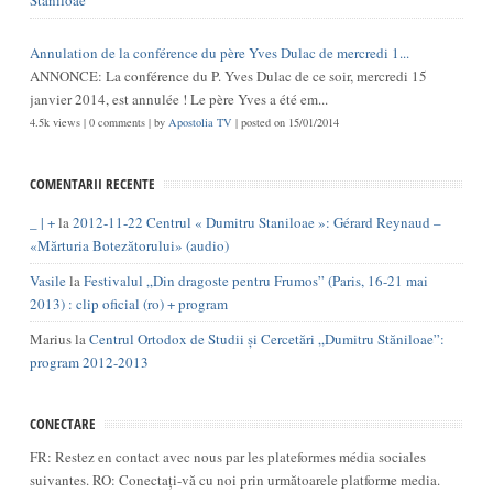
Annulation de la conférence du père Yves Dulac de mercredi 1...
ANNONCE: La conférence du P. Yves Dulac de ce soir, mercredi 15
janvier 2014, est annulée ! Le père Yves a été em...
4.5k views
|
0 comments
|
by
Apostolia TV
|
posted on 15/01/2014
COMENTARII RECENTE
_ | +
la
2012-11-22 Centrul « Dumitru Staniloae »: Gérard Reynaud –
«Mărturia Botezătorului» (audio)
Vasile
la
Festivalul „Din dragoste pentru Frumos” (Paris, 16-21 mai
2013) : clip oficial (ro) + program
Marius
la
Centrul Ortodox de Studii și Cercetări „Dumitru Stăniloae”:
program 2012-2013
CONECTARE
FR: Restez en contact avec nous par les plateformes média sociales
suivantes. RO: Conectați-vă cu noi prin următoarele platforme media.