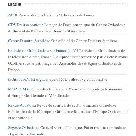
LIENS FR
AEOF
Assemblée des Évêques Orthodoxes de France
CDS Droit canonique
La page de Droit canonique du Centre Orthodoxe
d’Étude et de Recherche « Dumitru Stăniloae »
Centre Dumitru Staniloae
Site officiel du Centre Dumitru Staniloae
Émission « Orthodoxie » sur France 2 TV
L’émission « Orthodoxie » de
la télévision d’état, France 2, est produite et présentée par le Père Nicolas
Ozoline, sous le patronage de l’Assemblée des évêques orthodoxes de
France.
fr.OrthodoxWiki.org
L’encyclopédie orthodoxe colaborative
MOREOM (FR)
Le site officiel de la Métropole Orthodoxe Roumaine
d’Europe Occidentale et Méridionale.
Revue Apostolia
Revue de spiritualité et d’information orthodoxe.
Publication de la Métropole Orthodoxe Roumaine d’Europe Occidentale
et Méridionale
Sagesse Orthodoxe
Conseil spirituel en ligne. Foi et tradition orthodoxe
et questions d’actualité.