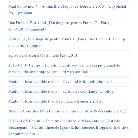
Mari duhovnici 4 – Arhim. Ilie Cleopa (21 februarie 2015) : clip oficial
(ro) + program
Dan Puric la Festivalul „Din dragoste pentru Frumos” – Paris,
20.05.2013 (fragment)
Festivalul „Din dragoste pentru Frumos” (Paris, 16-21 mai 2013) : clip
oficial (ro) + program
Scrisoarea Pastorală la Sfintele Paști 2013
2013-03-04 Centrul «Dumitru Stăniloae»: demarează programul de
formare prin conferințe și seminarii web (online)
Martor 4: Ioan Ianolide (Paris) – Cuvântul Mitropolitului Iosif
Martor 4: Ioan Ianolide (Paris) – Scrisoarea Constanței Ianolide
Martor 4: Ioan Ianolide (Paris, sâmbătă 9 februarie 2013)
Noutăți Apostolia TV și Centrul Dumitru Stăniloae (9 decembrie 2012)
2011-11-15 Centrul « Dumitru Stăniloae »: Marc-Antoine Costa de
Beauregard – Sfântul Irineu de Lyon (I). Introducere. Biografie. Tradiție și
Scriptură (audio+)