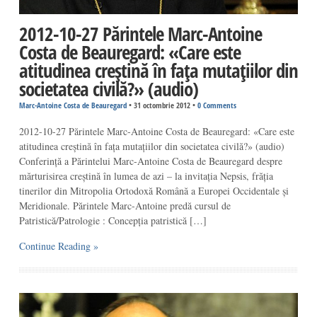
2012-10-27 Părintele Marc-Antoine
Costa de Beauregard: «Care este
atitudinea creștină în fața mutațiilor din
societatea civilă?» (audio)
Marc-Antoine Costa de Beauregard
•
31 octombrie 2012
•
0 Comments
2012-10-27 Părintele Marc-Antoine Costa de Beauregard: «Care este
atitudinea creștină în fața mutațiilor din societatea civilă?» (audio)
Conferință a Părintelui Marc-Antoine Costa de Beauregard despre
mărturisirea creștină în lumea de azi – la invitația Nepsis, frăția
tinerilor din Mitropolia Ortodoxă Română a Europei Occidentale și
Meridionale. Părintele Marc-Antoine predă cursul de
Patristică/Patrologie : Concepția patristică […]
Continue Reading »