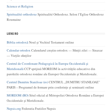
Science et Religion
Spiritualité orthodoxe
Spiritualité Orthodoxe. Selon l’Eglise Orthodoxe
Roumaine
LIENS RO
Biblia ortodoxă
Noul și Vechiul Testament online
Calendar ortodox
Calendarul creștin-ortodox — Sfinții zilei — Sinaxar
— Viețile sfinților
Centrul de Coordonare Pedagogică în Europa Occidentală şi
Meridională
CCP sprijină MOREOM în activităţile educative din
parohiile ortodoxe române ale Europei Occidentale şi Meridionale.
Centrul Dumitru Staniloae (ro)
CENTRUL „DUMITRU STANILOAE”
PARIS – Programul de formare prin conferințe și seminarii online
MOREOM (RO)
Situl oficial al Mitropoliei Ortodoxe Române a Europei
Occidentale și Meridionale.
Nepsis.org
Federatia Fratiilor Nepsis