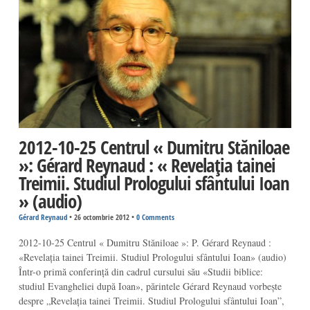
2012-10-25 Centrul « Dumitru Stăniloae
»: Gérard Reynaud : « Revelația tainei
Treimii. Studiul Prologului sfântului Ioan
» (audio)
Gérard Reynaud
•
26 octombrie 2012
•
0 Comments
2012-10-25 Centrul « Dumitru Stăniloae »: P. Gérard Reynaud :
«Revelația tainei Treimii. Studiul Prologului sfântului Ioan» (audio)
Într-o primă conferință din cadrul cursului său «Studii biblice:
studiul Evangheliei după Ioan», părintele Gérard Reynaud vorbește
despre „Revelația tainei Treimii. Studiul Prologului sfântului Ioan”,