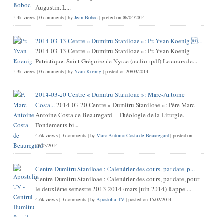
Augustin. L...
5.4k views
|
0 comments
|
by
Jean Boboc
|
posted on 06/04/2014
2014-03-13 Centre « Dumitru Staniloae »: Pr. Yvan Koenig ...
2014-03-13 Centre « Dumitru Staniloae »: Pr. Yvan Koenig -
Patristique. Saint Grégoire de Nysse (audio+pdf) Le cours de...
5.3k views
|
0 comments
|
by
Yvan Koenig
|
posted on 20/03/2014
2014-03-20 Centre « Dumitru Staniloae »: Marc-Antoine
Costa...
2014-03-20 Centre « Dumitru Staniloae »: Père Marc-
Antoine Costa de Beauregard – Théologie de la Liturgie.
Fondements bi...
4.6k views
|
0 comments
|
by
Marc-Antoine Costa de Beauregard
|
posted on
28/03/2014
Centre Dumitru Staniloae : Calendrier des cours, par date, p...
Centre Dumitru Staniloae : Calendrier des cours, par date, pour
le deuxième semestre 2013-2014 (mars-juin 2014) Rappel...
4.6k views
|
0 comments
|
by
Apostolia TV
|
posted on 15/02/2014