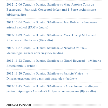
2012-12-06 Centrul « Dumitru Stăniloae »: Marc-Antoine Costa de
Beauregard – Patristică. Conceptul de kerigmă 1. Surse vechi și surse
biblice (audio)
2012-12-04 Centrul « Dumitru Stăniloae »: Jean Boboc – «Procrearea
asistată medical (PAM)» (audio)
2012-11-29 Centrul « Dumitru Stăniloae »: Yves Dulac și M. Laurent
Kloeble – « Libertatea » (II) (audio)
2012-11-27 Centrul « Dumitru Stăniloae »: Nicolas Ozoline –
«Iconologie. Geneza artei creștine» (audio)
2012-11-22 Centrul « Dumitru Staniloae »: Gérard Reynaud – «Mărturia
Botezătorului» (audio)
2012-11-20 Centrul « Dumitru Stăniloae »: Patriciu Vlaicu – «
Dimensiunea canonică a misiunii pastorale » (audio+)
2012-11-15 Centrul « Dumitru Stăniloae »: Răzvan Ionescu – «Repere
pentru o Apologetică ortodoxă. Exigențe contemporane (II)» (audio)
ARTICOLE POPULARE