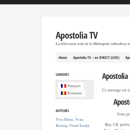
Apostolia TV
La télévision web de la Métropole orthodoxe 
Home
Apostolia TV – en DIRECT (LIVE)
Apo
Apostolia
LANGUES
Français
Ce message est é
Roumain
Apost
AUTEURS
Vous po
Yves Dulac
,
Yvan
Buy UK perfec
Koenig
,
Viorel Ioniță
,