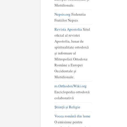
Meridionale.
Nepsis.org
Federatia
Fratiilor Nepsis
Revista Apostolia
Situl
oficial al revistei
Apostolia, lunar de
spiritualitate ortodoxă
și informare al
Mitropoliei Ortodoxe
Române a Europei
Occidentale și
Meridionale.
ro.OrthodoxWiki.org
Enciclopedia ortodoxă
colaborativă
Știință și Religie
Vocea română din lume
O emisiune pentru