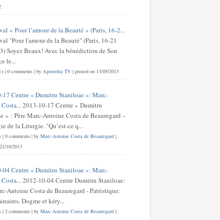
2
val « Pour l’amour de la Beauté » (Paris, 16-2...
val "Pour l'amour de la Beauté" (Paris, 16-21
3) Soyez Beaux! Avec la bénédiction de Son
 le...
ws
|
0 comments
|
by
Apostolia TV
|
posted on 13/05/2013
-17 Centre « Dumitru Staniloae »: Marc-
Costa...
2013-10-17 Centre « Dumitru
ae » : Père Marc-Antoine Costa de Beauregard –
e de la Liturgie. "Qu’est-ce q...
s
|
0 comments
|
by
Marc-Antoine Costa de Beauregard
|
 21/10/2013
-04 Centre « Dumitru Staniloae »: Marc-
Costa...
2012-10-04 Centre Dumitru Staniloae:
rc-Antoine Costa de Beauregard - Patristique:
inaires. Dogme et kéry...
s
|
2 comments
|
by
Marc-Antoine Costa de Beauregard
|