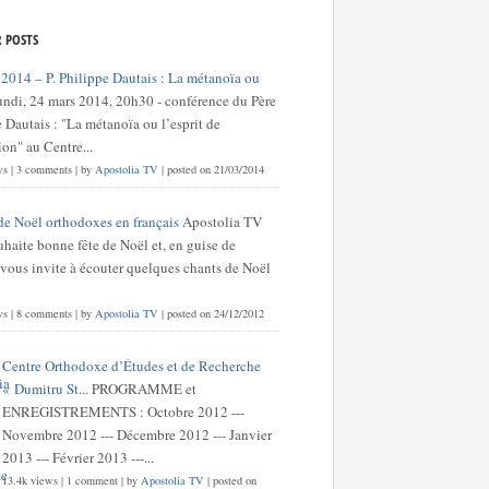
 POSTS
 2014 – P. Philippe Dautais : La métanoïa ou
undi, 24 mars 2014, 20h30 - conférence du Père
 Dautais : "La métanoïa ou l’esprit de
on" au Centre...
ws
|
3 comments
|
by
Apostolia TV
|
posted on 21/03/2014
de Noël orthodoxes en français
Apostolia TV
haite bonne fête de Noël et, en guise de
 vous invite à écouter quelques chants de Noël
ws
|
8 comments
|
by
Apostolia TV
|
posted on 24/12/2012
Centre Orthodoxe d’Études et de Recherche
« Dumitru St...
PROGRAMME et
ENREGISTREMENTS : Octobre 2012 ---
Novembre 2012 --- Décembre 2012 --- Janvier
2013 --- Février 2013 ---...
13.4k views
|
1 comment
|
by
Apostolia TV
|
posted on