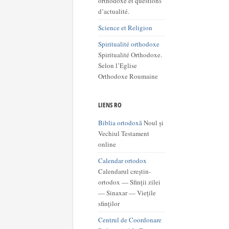
orthodoxe et questions
d’actualité.
Science et Religion
Spiritualité orthodoxe
Spiritualité Orthodoxe.
Selon l’Eglise
Orthodoxe Roumaine
LIENS RO
Biblia ortodoxă
Noul și
Vechiul Testament
online
Calendar ortodox
Calendarul creștin-
ortodox — Sfinții zilei
— Sinaxar — Viețile
sfinților
Centrul de Coordonare