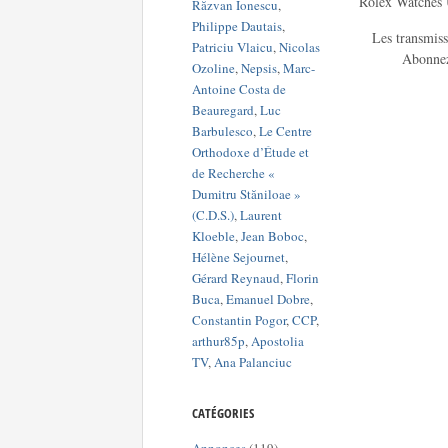
Rolex Watches
Răzvan Ionescu
,
Philippe Dautais
,
Les transmiss
Patriciu Vlaicu
,
Nicolas
Abonnez
Ozoline
,
Nepsis
,
Marc-
Antoine Costa de
Beauregard
,
Luc
Barbulesco
,
Le Centre
Orthodoxe d’Étude et
de Recherche «
Dumitru Stăniloae »
(C.D.S.)
,
Laurent
Kloeble
,
Jean Boboc
,
Hélène Sejournet
,
Gérard Reynaud
,
Florin
Buca
,
Emanuel Dobre
,
Constantin Pogor
,
CCP
,
arthur85p
,
Apostolia
TV
,
Ana Palanciuc
CATÉGORIES