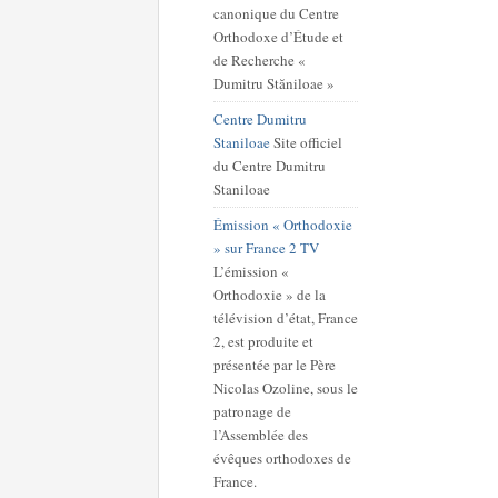
canonique du Centre
Orthodoxe d’Étude et
de Recherche «
Dumitru Stăniloae »
Centre Dumitru
Staniloae
Site officiel
du Centre Dumitru
Staniloae
Émission « Orthodoxie
» sur France 2 TV
L’émission «
Orthodoxie » de la
télévision d’état, France
2, est produite et
présentée par le Père
Nicolas Ozoline, sous le
patronage de
l’Assemblée des
évêques orthodoxes de
France.