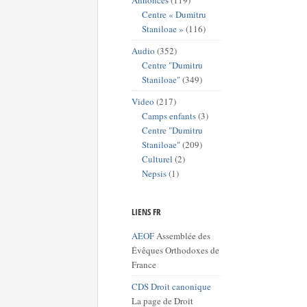
Annonces
(119)
Centre « Dumitru
Staniloae »
(116)
Audio
(352)
Centre "Dumitru
Staniloae"
(349)
Video
(217)
Camps enfants
(3)
Centre "Dumitru
Staniloae"
(209)
Culturel
(2)
Nepsis
(1)
LIENS FR
AEOF
Assemblée des
Évêques Orthodoxes de
France
CDS Droit canonique
La page de Droit