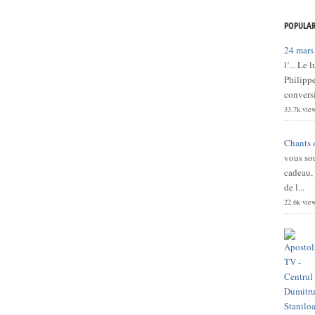
POPULAR
24 mars
l’...
Le l
Philippe
conversi
33.7k vie
Chants 
vous sou
cadeau,
de l...
22.6k vie