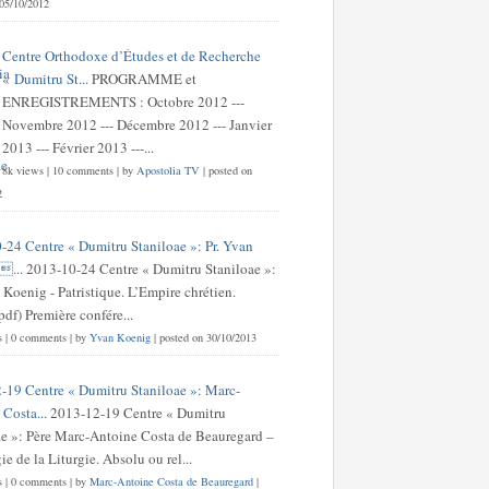
 05/10/2012
Centre Orthodoxe d’Études et de Recherche
« Dumitru St...
PROGRAMME et
ENREGISTREMENTS : Octobre 2012 ---
Novembre 2012 --- Décembre 2012 --- Janvier
2013 --- Février 2013 ---...
8k views
|
10 comments
|
by
Apostolia TV
|
posted on
2
-24 Centre « Dumitru Staniloae »: Pr. Yvan
...
2013-10-24 Centre « Dumitru Staniloae »:
 Koenig - Patristique. L’Empire chrétien.
df) Première confére...
s
|
0 comments
|
by
Yvan Koenig
|
posted on 30/10/2013
-19 Centre « Dumitru Staniloae »: Marc-
Costa...
2013-12-19 Centre « Dumitru
ae »: Père Marc-Antoine Costa de Beauregard –
e de la Liturgie. Absolu ou rel...
s
|
0 comments
|
by
Marc-Antoine Costa de Beauregard
|