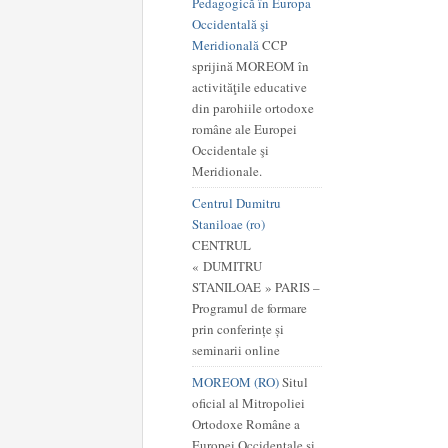
Pedagogică în Europa
Occidentală şi
Meridională
CCP
sprijină MOREOM în
activităţile educative
din parohiile ortodoxe
române ale Europei
Occidentale şi
Meridionale.
Centrul Dumitru
Staniloae (ro)
CENTRUL
« DUMITRU
STANILOAE » PARIS –
Programul de formare
prin conferințe și
seminarii online
MOREOM (RO)
Situl
oficial al Mitropoliei
Ortodoxe Române a
Europei Occidentale și