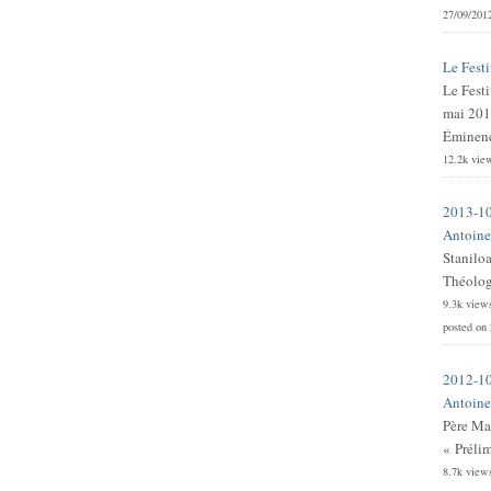
27/09/201
Le Festi
Le Festi
mai 201
Éminence
12.2k vie
2013-10
Antoine 
Stanilo
Théologi
9.3k view
posted on
2012-10
Antoine 
Père Ma
« Prélim
8.7k view