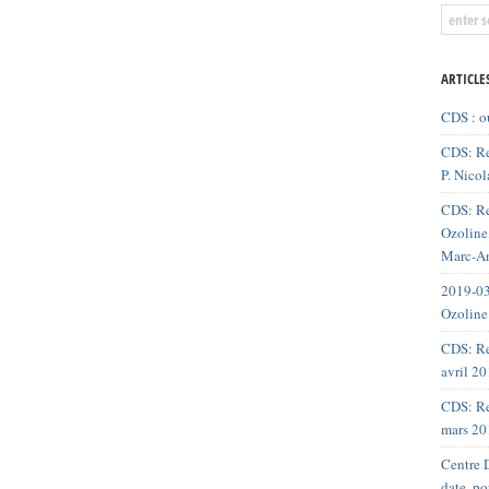
ARTICLE
CDS : o
CDS: Re
P. Nicol
CDS: Re
Ozoline,
Marc-An
2019-03
Ozoline
CDS: Re
avril 2
CDS: Re
mars 20
Centre D
date, p