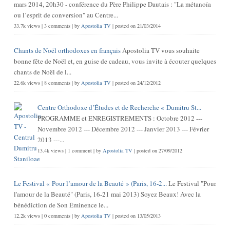
mars 2014, 20h30 - conférence du Père Philippe Dautais : "La métanoïa
ou l’esprit de conversion" au Centre...
33.7k views
|
3 comments
|
by
Apostolia TV
|
posted on 21/03/2014
Chants de Noël orthodoxes en français
Apostolia TV vous souhaite
bonne fête de Noël et, en guise de cadeau, vous invite à écouter quelques
chants de Noël de l...
22.6k views
|
8 comments
|
by
Apostolia TV
|
posted on 24/12/2012
Centre Orthodoxe d’Études et de Recherche « Dumitru St...
PROGRAMME et ENREGISTREMENTS : Octobre 2012 ---
Novembre 2012 --- Décembre 2012 --- Janvier 2013 --- Février
2013 ---...
13.4k views
|
1 comment
|
by
Apostolia TV
|
posted on 27/09/2012
Le Festival « Pour l’amour de la Beauté » (Paris, 16-2...
Le Festival "Pour
l'amour de la Beauté" (Paris, 16-21 mai 2013) Soyez Beaux! Avec la
bénédiction de Son Éminence le...
12.2k views
|
0 comments
|
by
Apostolia TV
|
posted on 13/05/2013