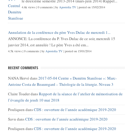
le deuxième semestre 2013-2014 (mars-juin 2014) Rappel...
4.6k views
|
0 comments
|
by
Apostolia TV
|
posted on 15/02/2014
Annulation de la conférence du père Yves Dulac de mercredi 1...
ANNONCE: La conférence du P. Yves Dulac de ce soir, mercredi 15
janvier 2014, est annulée ! Le père Yves a été em...
4.5k views
|
0 comments
|
by
Apostolia TV
|
posted on 15/01/2014
RECENT COMMENTS
NANA Hervé
dans
2017-05-04 Centre « Dumitru Staniloae »: Marc-
Antoine Costa de Beauregard – Théologie de la liturgie. Niveau 3
Claire Toader
dans
Repport de la séance de l’atelier de mémorisation de
l’évangile de jeudi 10 mai 2018
Pouliquen
dans
CDS : ouverture de l’année académique 2019-2020
Savu
dans
CDS : ouverture de l’année académique 2019-2020
Pouliquen
dans
CDS : ouverture de l’année académique 2019-2020