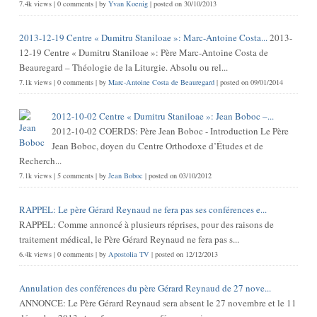
7.4k views
|
0 comments
|
by
Yvan Koenig
|
posted on 30/10/2013
2013-12-19 Centre « Dumitru Staniloae »: Marc-Antoine Costa...
2013-
12-19 Centre « Dumitru Staniloae »: Père Marc-Antoine Costa de
Beauregard – Théologie de la Liturgie. Absolu ou rel...
7.1k views
|
0 comments
|
by
Marc-Antoine Costa de Beauregard
|
posted on 09/01/2014
2012-10-02 Centre « Dumitru Staniloae »: Jean Boboc –...
2012-10-02 COERDS: Père Jean Boboc - Introduction Le Père
Jean Boboc, doyen du Centre Orthodoxe d’Études et de
Recherch...
7.1k views
|
5 comments
|
by
Jean Boboc
|
posted on 03/10/2012
RAPPEL: Le père Gérard Reynaud ne fera pas ses conférences e...
RAPPEL: Comme annoncé à plusieurs réprises, pour des raisons de
traitement médical, le Père Gérard Reynaud ne fera pas s...
6.4k views
|
0 comments
|
by
Apostolia TV
|
posted on 12/12/2013
Annulation des conférences du père Gérard Reynaud de 27 nove...
ANNONCE: Le Père Gérard Reynaud sera absent le 27 novembre et le 11