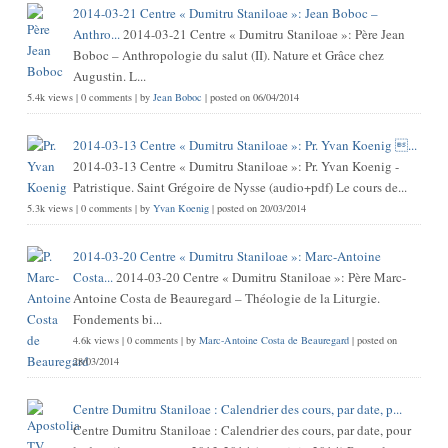
2014-03-21 Centre « Dumitru Staniloae »: Jean Boboc –
Anthro...
2014-03-21 Centre « Dumitru Staniloae »: Père Jean
Boboc – Anthropologie du salut (II). Nature et Grâce chez
Augustin. L...
5.4k views
|
0 comments
|
by
Jean Boboc
|
posted on 06/04/2014
2014-03-13 Centre « Dumitru Staniloae »: Pr. Yvan Koenig ...
2014-03-13 Centre « Dumitru Staniloae »: Pr. Yvan Koenig -
Patristique. Saint Grégoire de Nysse (audio+pdf) Le cours de...
5.3k views
|
0 comments
|
by
Yvan Koenig
|
posted on 20/03/2014
2014-03-20 Centre « Dumitru Staniloae »: Marc-Antoine
Costa...
2014-03-20 Centre « Dumitru Staniloae »: Père Marc-
Antoine Costa de Beauregard – Théologie de la Liturgie.
Fondements bi...
4.6k views
|
0 comments
|
by
Marc-Antoine Costa de Beauregard
|
posted on
28/03/2014
Centre Dumitru Staniloae : Calendrier des cours, par date, p...
Centre Dumitru Staniloae : Calendrier des cours, par date, pour