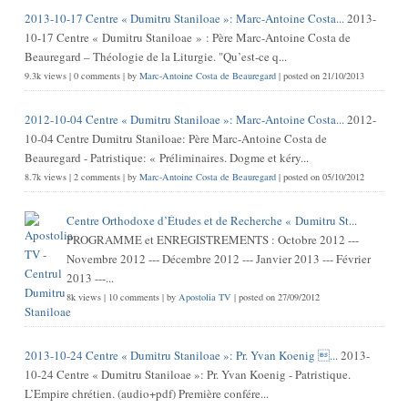
2013-10-17 Centre « Dumitru Staniloae »: Marc-Antoine Costa...
2013-
10-17 Centre « Dumitru Staniloae » : Père Marc-Antoine Costa de
Beauregard – Théologie de la Liturgie. "Qu’est-ce q...
9.3k views
|
0 comments
|
by
Marc-Antoine Costa de Beauregard
|
posted on 21/10/2013
2012-10-04 Centre « Dumitru Staniloae »: Marc-Antoine Costa...
2012-
10-04 Centre Dumitru Staniloae: Père Marc-Antoine Costa de
Beauregard - Patristique: « Préliminaires. Dogme et kéry...
8.7k views
|
2 comments
|
by
Marc-Antoine Costa de Beauregard
|
posted on 05/10/2012
Centre Orthodoxe d’Études et de Recherche « Dumitru St...
PROGRAMME et ENREGISTREMENTS : Octobre 2012 ---
Novembre 2012 --- Décembre 2012 --- Janvier 2013 --- Février
2013 ---...
8k views
|
10 comments
|
by
Apostolia TV
|
posted on 27/09/2012
2013-10-24 Centre « Dumitru Staniloae »: Pr. Yvan Koenig ...
2013-
10-24 Centre « Dumitru Staniloae »: Pr. Yvan Koenig - Patristique.
L’Empire chrétien. (audio+pdf) Première confére...