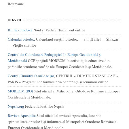
Roumaine
LIENS RO
Biblia ortodoxă
Noul și Vechiul Testament online
Calendar ortodox
Calendarul creștin-ortodox — Sfinții zilei — Sinaxar
— Viețile sfinților
Centrul de Coordonare Pedagogică în Europa Occidentală şi
Meridională
CCP sprijină MOREOM în activităţile educative din
parohiile ortodoxe române ale Europei Occidentale şi Meridionale.
Centrul Dumitru Staniloae (ro)
CENTRUL « DUMITRU STANILOAE »
PARIS – Programul de formare prin conferințe și seminarii online
MOREOM (RO)
Situl oficial al Mitropoliei Ortodoxe Române a Europei
Occidentale și Meridionale.
Nepsis.org
Federatia Fratiilor Nepsis
Revista Apostolia
Situl oficial al revistei Apostolia, lunar de
spiritualitate ortodoxă și informare al Mitropoliei Ortodoxe Române a
Europei Occidentale și Meridionale.