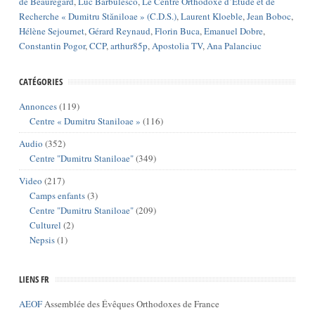
de Beauregard
,
Luc Barbulesco
,
Le Centre Orthodoxe d’Étude et de
Recherche « Dumitru Stăniloae » (C.D.S.)
,
Laurent Kloeble
,
Jean Boboc
,
Hélène Sejournet
,
Gérard Reynaud
,
Florin Buca
,
Emanuel Dobre
,
Constantin Pogor
,
CCP
,
arthur85p
,
Apostolia TV
,
Ana Palanciuc
CATÉGORIES
Annonces
(119)
Centre « Dumitru Staniloae »
(116)
Audio
(352)
Centre "Dumitru Staniloae"
(349)
Video
(217)
Camps enfants
(3)
Centre "Dumitru Staniloae"
(209)
Culturel
(2)
Nepsis
(1)
LIENS FR
AEOF
Assemblée des Évêques Orthodoxes de France