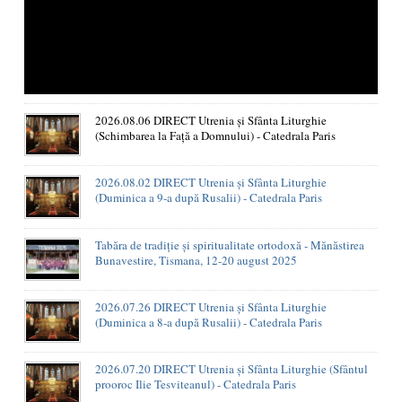
2026.08.06 DIRECT Utrenia și Sfânta Liturghie
(Schimbarea la Față a Domnului) - Catedrala Paris
2026.08.02 DIRECT Utrenia și Sfânta Liturghie
(Duminica a 9-a după Rusalii) - Catedrala Paris
Tabăra de tradiție și spiritualitate ortodoxă - Mănăstirea
Bunavestire, Tismana, 12-20 august 2025
2026.07.26 DIRECT Utrenia și Sfânta Liturghie
(Duminica a 8-a după Rusalii) - Catedrala Paris
2026.07.20 DIRECT Utrenia și Sfânta Liturghie (Sfântul
prooroc Ilie Tesviteanul) - Catedrala Paris