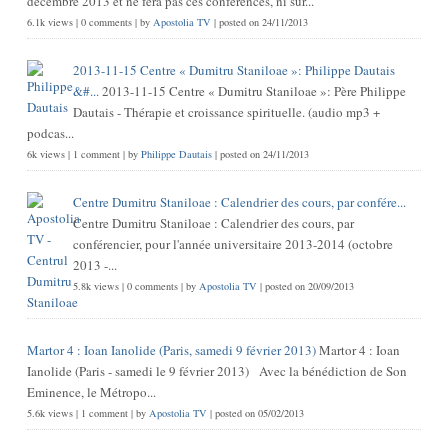
décembre 2013 et ne fera pas ces conférences, ni sur...
6.1k views
|
0 comments
|
by
Apostolia TV
|
posted on 24/11/2013
2013-11-15 Centre « Dumitru Staniloae »: Philippe Dautais
&#...
2013-11-15 Centre « Dumitru Staniloae »: Père Philippe
Dautais - Thérapie et croissance spirituelle. (audio mp3 +
podcas...
6k views
|
1 comment
|
by
Philippe Dautais
|
posted on 24/11/2013
Centre Dumitru Staniloae : Calendrier des cours, par confére...
Centre Dumitru Staniloae : Calendrier des cours, par
conférencier, pour l'année universitaire 2013-2014 (octobre
2013 -...
5.8k views
|
0 comments
|
by
Apostolia TV
|
posted on 20/09/2013
Martor 4 : Ioan Ianolide (Paris, samedi 9 février 2013)
Martor 4 : Ioan
Ianolide (Paris - samedi le 9 février 2013) Avec la bénédiction de Son
Eminence, le Métropo...
5.6k views
|
1 comment
|
by
Apostolia TV
|
posted on 05/02/2013