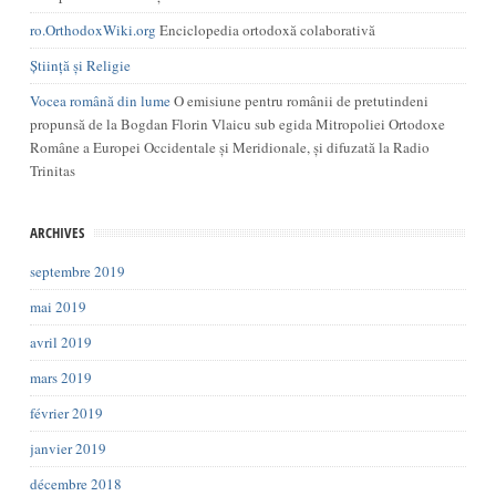
ro.OrthodoxWiki.org
Enciclopedia ortodoxă colaborativă
Știință și Religie
Vocea română din lume
O emisiune pentru românii de pretutindeni
propunsă de la Bogdan Florin Vlaicu sub egida Mitropoliei Ortodoxe
Române a Europei Occidentale și Meridionale, și difuzată la Radio
Trinitas
ARCHIVES
septembre 2019
mai 2019
avril 2019
mars 2019
février 2019
janvier 2019
décembre 2018