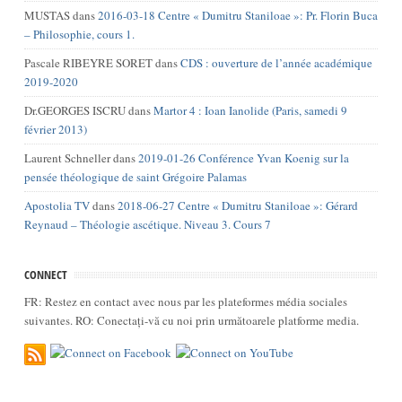
MUSTAS
dans
2016-03-18 Centre « Dumitru Staniloae »: Pr. Florin Buca
– Philosophie, cours 1.
Pascale RIBEYRE SORET
dans
CDS : ouverture de l’année académique
2019-2020
Dr.GEORGES ISCRU
dans
Martor 4 : Ioan Ianolide (Paris, samedi 9
février 2013)
Laurent Schneller
dans
2019-01-26 Conférence Yvan Koenig sur la
pensée théologique de saint Grégoire Palamas
Apostolia TV
dans
2018-06-27 Centre « Dumitru Staniloae »: Gérard
Reynaud – Théologie ascétique. Niveau 3. Cours 7
CONNECT
FR: Restez en contact avec nous par les plateformes média sociales
suivantes. RO: Conectați-vă cu noi prin următoarele platforme media.