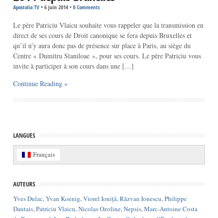
Apostolia TV
•
6 juin 2014
•
0 Comments
Le père Patriciu Vlaicu souhaite vous rappeler que la transmission en
direct de ses cours de Droit canonique se fera depuis Bruxelles et
qu’il n’y aura donc pas de présence sur place à Paris, au siège du
Centre « Dumitru Staniloae », pour ses cours. Le père Patriciu vous
invite à participer à son cours dans une […]
Continue Reading »
LANGUES
Français
AUTEURS
Yves Dulac
,
Yvan Koenig
,
Viorel Ioniță
,
Răzvan Ionescu
,
Philippe
Dautais
,
Patriciu Vlaicu
,
Nicolas Ozoline
,
Nepsis
,
Marc-Antoine Costa