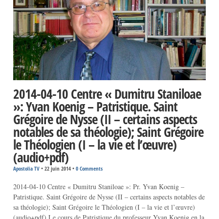
2014-04-10 Centre « Dumitru Staniloae
»: Yvan Koenig – Patristique. Saint
Grégoire de Nysse (II – certains aspects
notables de sa théologie); Saint Grégoire
le Théologien (I – la vie et l’œuvre)
(audio+pdf)
Apostolia TV
•
22 juin 2014
•
0 Comments
2014-04-10 Centre « Dumitru Staniloae »: Pr. Yvan Koenig –
Patristique. Saint Grégoire de Nysse (II – certains aspects notables de
sa théologie); Saint Grégoire le Théologien (I – la vie et l’œuvre)
(audio+pdf) Le cours de Patristique du professeur Yvan Koenig en la