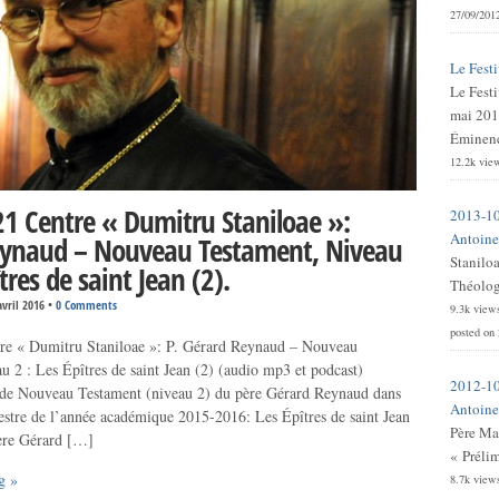
27/09/201
Le Festi
Le Festi
mai 201
Éminence
12.2k vie
1 Centre « Dumitru Staniloae »:
2013-10
Antoine 
eynaud – Nouveau Testament, Niveau
Stanilo
îtres de saint Jean (2).
Théologi
avril 2016
•
0 Comments
9.3k view
posted on
re « Dumitru Staniloae »: P. Gérard Reynaud – Nouveau
u 2 : Les Épîtres de saint Jean (2) (audio mp3 et podcast)
2012-10
de Nouveau Testament (niveau 2) du père Gérard Reynaud dans
Antoine 
stre de l’année académique 2015-2016: Les Épîtres de saint Jean
Père Ma
père Gérard […]
« Prélim
g »
8.7k view