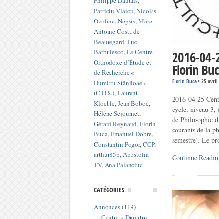
Philippe Dautais
,
Patriciu Vlaicu
,
Nicolas
Ozoline
,
Nepsis
,
Marc-
Antoine Costa de
Beauregard
,
Luc
Barbulesco
,
Le Centre
2016-04-2
Orthodoxe d’Étude et
Florin Buc
de Recherche «
Florin Buca
•
25 avril
Dumitru Stăniloae »
(C.D.S.)
,
Laurent
2016-04-25 Centr
Kloeble
,
Jean Boboc
,
cycle, niveau 3,
Hélène Sejournet
,
de Philosophie d
Gérard Reynaud
,
Florin
courants de la ph
Buca
,
Emanuel Dobre
,
semestre). Le pr
Constantin Pogor
,
CCP
,
arthur85p
,
Apostolia
Continue Readin
TV
,
Ana Palanciuc
CATÉGORIES
Annonces
(119)
Centre « Dumitru