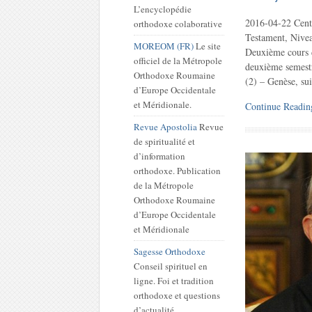
L’encyclopédie
2016-04-22 Cent
orthodoxe colaborative
Testament, Nivea
MOREOM (FR)
Le site
Deuxième cours 
officiel de la Métropole
deuxième semest
Orthodoxe Roumaine
(2) – Genèse, sui
d’Europe Occidentale
et Méridionale.
Continue Readin
Revue Apostolia
Revue
de spiritualité et
d’information
orthodoxe. Publication
de la Métropole
Orthodoxe Roumaine
d’Europe Occidentale
et Méridionale
Sagesse Orthodoxe
Conseil spirituel en
ligne. Foi et tradition
orthodoxe et questions
d’actualité.