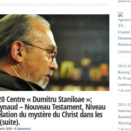
posted on
27/09/201
2013-10
Koenig 
Pr. Yvan
(audio+p
7.4k view
0 Centre « Dumitru Staniloae »:
eynaud – Nouveau Testament, Niveau
2013-12
Antoine 
élation du mystère du Christ dans les
Stanilo
(suite).
Théologi
avril 2016
•
0 Comments
7.1k view