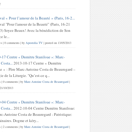
2
val « Pour l’amour de la Beauté » (Paris, 16-2...
val "Pour l'amour de la Beauté" (Paris, 16-21
3) Soyez Beaux! Avec la bénédiction de Son
 le...
ws
|
0 comments
|
by
Apostolia TV
|
posted on 13/05/2013
-17 Centre « Dumitru Staniloae »: Marc-
Costa...
2013-10-17 Centre « Dumitru
ae » : Père Marc-Antoine Costa de Beauregard –
e de la Liturgie. "Qu’est-ce q...
s
|
0 comments
|
by
Marc-Antoine Costa de Beauregard
|
 21/10/2013
-04 Centre « Dumitru Staniloae »: Marc-
Costa...
2012-10-04 Centre Dumitru Staniloae:
rc-Antoine Costa de Beauregard - Patristique:
inaires. Dogme et kéry...
s
|
2 comments
|
by
Marc-Antoine Costa de Beauregard
|