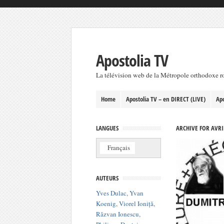
Apostolia TV
La télévision web de la Métropole orthodoxe 
Home
Apostolia TV – en DIRECT (LIVE)
Apo
LANGUES
ARCHIVE FOR AVRI
Français
AUTEURS
Yves Dulac
,
Yvan
Koenig
,
Viorel Ioniță
,
Răzvan Ionescu
,