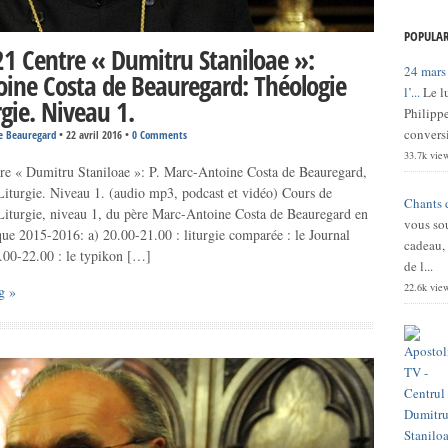
POPULAR
1 Centre « Dumitru Staniloae »:
24 mars
ine Costa de Beauregard: Théologie
l’...
Le l
rgie. Niveau 1.
Philippe
conversi
e Beauregard
•
22 avril 2016
•
0 Comments
33.7k vie
re « Dumitru Staniloae »: P. Marc-Antoine Costa de Beauregard,
Liturgie. Niveau 1. (audio mp3, podcast et vidéo) Cours de
Chants 
Liturgie, niveau 1, du père Marc-Antoine Costa de Beauregard en
vous sou
ue 2015-2016: a) 20.00-21.00 : liturgie comparée : le Journal
cadeau,
1.00-22.00 : le typikon […]
de l...
22.6k vie
g »