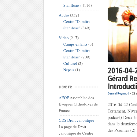
Staniloae »
(116)
Audio
(352)
Centre "Dumitru
Staniloae"
(349)
Video
(217)
Camps enfants
(3)
Centre "Dumitru
Staniloae"
(209)
Culturel
(2)
2016-04-2
Nepsis
(1)
Gérard Re
Introduct
LIENS FR
Gérard Reynaud
•
22 
AEOF
Assemblée des
Évêques Orthodoxes de
2016-04-22 Cent
France
Testament, Nivea
podcast) Deuxiè
CDS Droit canonique
dans le deuxième
La page de Droit
des Psaumes (2).
canonique du Centre