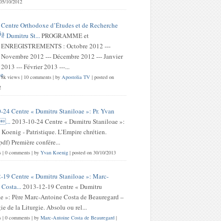
 05/10/2012
Centre Orthodoxe d’Études et de Recherche
« Dumitru St...
PROGRAMME et
ENREGISTREMENTS : Octobre 2012 ---
Novembre 2012 --- Décembre 2012 --- Janvier
2013 --- Février 2013 ---...
8k views
|
10 comments
|
by
Apostolia TV
|
posted on
2
-24 Centre « Dumitru Staniloae »: Pr. Yvan
...
2013-10-24 Centre « Dumitru Staniloae »:
 Koenig - Patristique. L’Empire chrétien.
df) Première confére...
s
|
0 comments
|
by
Yvan Koenig
|
posted on 30/10/2013
-19 Centre « Dumitru Staniloae »: Marc-
Costa...
2013-12-19 Centre « Dumitru
ae »: Père Marc-Antoine Costa de Beauregard –
e de la Liturgie. Absolu ou rel...
s
|
0 comments
|
by
Marc-Antoine Costa de Beauregard
|