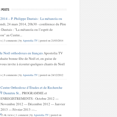
 POSTS
 2014 – P. Philippe Dautais : La métanoïa ou
undi, 24 mars 2014, 20h30 - conférence du Père
 Dautais : "La métanoïa ou l’esprit de
on" au Centre...
ws
|
3 comments
|
by
Apostolia TV
|
posted on 21/03/2014
de Noël orthodoxes en français
Apostolia TV
haite bonne fête de Noël et, en guise de
 vous invite à écouter quelques chants de Noël
ws
|
8 comments
|
by
Apostolia TV
|
posted on 24/12/2012
Centre Orthodoxe d’Études et de Recherche
« Dumitru St...
PROGRAMME et
ENREGISTREMENTS : Octobre 2012 ---
Novembre 2012 --- Décembre 2012 --- Janvier
2013 --- Février 2013 ---...
13.4k views
|
1 comment
|
by
Apostolia TV
|
posted on