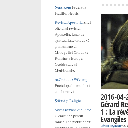
Nepsis.org
Federatia
Fratiilor Nepsis
Revista Apostolia
Situl
oficial al revistei
Apostolia, lunar de
spiritualitate ortodoxă
și informare al
Mitropoliei Ortodoxe
Române a Europei
Occidentale și
Meridionale.
ro.OrthodoxWiki.org
Enciclopedia ortodoxă
colaborativă
2016-04-2
Știință și Religie
Gérard R
1 : La rév
Vocea română din lume
O emisiune pentru
Evangiles 
românii de pretutindeni
Gérard Reynaud
•
20 
propunsă de la Bogdan