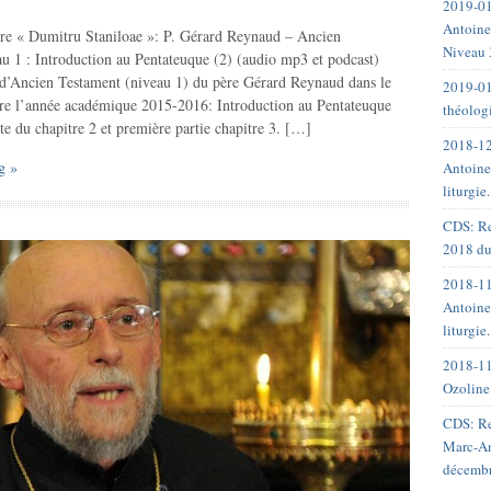
2019-01
Antoine
re « Dumitru Staniloae »: P. Gérard Reynaud – Ancien
Niveau 
u 1 : Introduction au Pentateuque (2) (audio mp3 et podcast)
d’Ancien Testament (niveau 1) du père Gérard Reynaud dans le
2019-01
re l’année académique 2015-2016: Introduction au Pentateuque
théolog
te du chapitre 2 et première partie chapitre 3. […]
2018-12
g »
Antoine
liturgie
CDS: Re
2018 du
2018-11
Antoine
liturgie
2018-11
Ozoline
CDS: Re
Marc-An
décemb