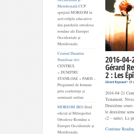
Meridională
CCP
sprijină MOREOM în
activităţile educative
din parohiile ortodoxe
române ale Europei
Occidentale şi
Meridionale.
Centrul Dumitru
2016-04-2
Staniloae (ro)
Gérard R
CENTRUL
« DUMITRU
2 : Les Ép
STANILOAE » PARIS –
Gérard Reynaud
•
21 
Programul de formare
prin conferințe și
2016-04-21 Cent
seminarii online
Testament, Nivea
Deuxième cours 
MOREOM (RO)
Situl
le deuxième seme
oficial al Mitropoliei
(2 – suite). Le 
Ortodoxe Române a
Europei Occidentale și
Continue Readin
Meridionale.