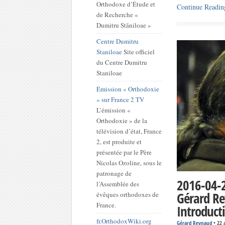
Orthodoxe d’Étude et
Continue Readin
de Recherche «
Dumitru Stăniloae »
Centre Dumitru
Staniloae
Site officiel
du Centre Dumitru
Staniloae
Émission « Orthodoxie
» sur France 2 TV
L’émission «
Orthodoxie » de la
télévision d’état, France
2, est produite et
présentée par le Père
Nicolas Ozoline, sous le
patronage de
2016-04-2
l’Assemblée des
Gérard Re
évêques orthodoxes de
France.
Introduct
fr.OrthodoxWiki.org
Gérard Reynaud
•
22 