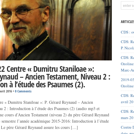
ARTICLE
CDS : o
CDS: Re
P. Nicol
CDS: Re
Ozoline,
2 Centre « Dumitru Staniloae »:
Marc-An
ynaud – Ancien Testament, Niveau 2 :
2019-03
ion à l’étude des Psaumes (2).
Ozoline
avril 2016
•
0 Comments
CDS: Re
avril 2
re « Dumitru Staniloae »: P. Gérard Reynaud – Ancien
u 2 : Introduction à l’étude des Psaumes (2) (audio mp3 et
CDS: Re
me cours d’Ancien Testament (niveau 2) du père Gérard Reynaud
mars 20
 semestre l’année académique 2015-2016: Introduction à l’étude
Centre D
 Le père Gérard Reynaud assure les cours […]
date, p