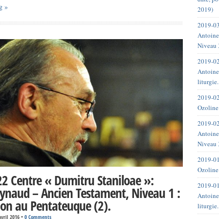
g »
2019)
2019-03
Antoine
Niveau 
2019-02
Antoine
liturgie
2019-02
Ozoline
2019-02
Antoine
Niveau 
2019-01
Ozoline
2 Centre « Dumitru Staniloae »:
2019-01
ynaud – Ancien Testament, Niveau 1 :
Antoine
ion au Pentateuque (2).
liturgie
avril 2016
•
0 Comments