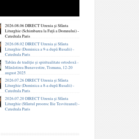
2026.08.06 DIRECT Utrenia și Sfânta
Liturghie (Schimbarea la Față a Domnului) -
Catedrala Paris
2026.08.02 DIRECT Utrenia și Sfânta
Liturghie (Duminica a 9-a după Rusalii) -
Catedrala Paris
Tabăra de tradiție și spiritualitate ortodoxă -
Mănăstirea Bunavestire, Tismana, 12-20
august 2025
2026.07.26 DIRECT Utrenia și Sfânta
Liturghie (Duminica a 8-a după Rusalii) -
Catedrala Paris
2026.07.20 DIRECT Utrenia și Sfânta
Liturghie (Sfântul prooroc Ilie Tesviteanul) -
Catedrala Paris