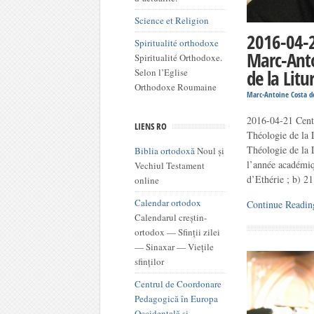
Science et Religion
2016-04-2
Spiritualité orthodoxe
Marc-Anto
Spiritualité Orthodoxe.
Selon l’Eglise
de la Litu
Orthodoxe Roumaine
Marc-Antoine Costa d
2016-04-21 Cent
LIENS RO
Théologie de la 
Théologie de la 
Biblia ortodoxă
Noul și
l’année académiq
Vechiul Testament
d’Ethérie ; b) 2
online
Calendar ortodox
Continue Readin
Calendarul creștin-
ortodox — Sfinții zilei
— Sinaxar — Viețile
sfinților
Centrul de Coordonare
Pedagogică în Europa
Occidentală şi