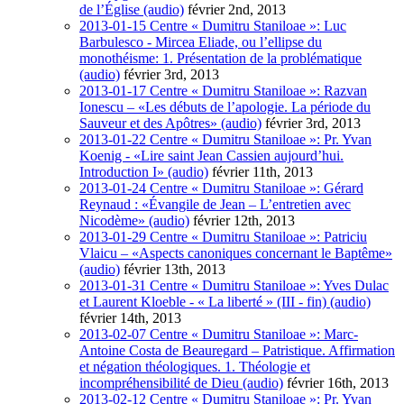
de l’Église (audio)
février 2nd, 2013
2013-01-15 Centre « Dumitru Staniloae »: Luc
Barbulesco - Mircea Eliade, ou l’ellipse du
monothéisme: 1. Présentation de la problématique
(audio)
février 3rd, 2013
2013-01-17 Centre « Dumitru Staniloae »: Razvan
Ionescu – «Les débuts de l’apologie. La période du
Sauveur et des Apôtres» (audio)
février 3rd, 2013
2013-01-22 Centre « Dumitru Staniloae »: Pr. Yvan
Koenig - «Lire saint Jean Cassien aujourd’hui.
Introduction I» (audio)
février 11th, 2013
2013-01-24 Centre « Dumitru Staniloae »: Gérard
Reynaud : «Évangile de Jean – L’entretien avec
Nicodème» (audio)
février 12th, 2013
2013-01-29 Centre « Dumitru Staniloae »: Patriciu
Vlaicu – «Aspects canoniques concernant le Baptême»
(audio)
février 13th, 2013
2013-01-31 Centre « Dumitru Staniloae »: Yves Dulac
et Laurent Kloeble - « La liberté » (III - fin) (audio)
février 14th, 2013
2013-02-07 Centre « Dumitru Staniloae »: Marc-
Antoine Costa de Beauregard – Patristique. Affirmation
et négation théologiques. 1. Théologie et
incompréhensibilité de Dieu (audio)
février 16th, 2013
2013-02-12 Centre « Dumitru Staniloae »: Pr. Yvan