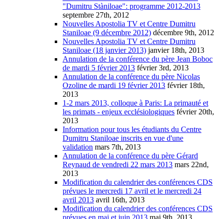
"Dumitru Stàniloae": programme 2012-2013
septembre 27th, 2012
Nouvelles Apostolia TV et Centre Dumitru
Staniloae (9 décembre 2012)
décembre 9th, 2012
Nouvelles Apostolia TV et Centre Dumitru
Staniloae (18 janvier 2013)
janvier 18th, 2013
Annulation de la conférence du père Jean Boboc
de mardi 5 février 2013
février 3rd, 2013
Annulation de la conférence du père Nicolas
Ozoline de mardi 19 février 2013
février 18th,
2013
1-2 mars 2013, colloque à Paris: La primauté et
les primats - enjeux ecclésiologiques
février 20th,
2013
Information pour tous les étudiants du Centre
Dumitru Staniloae inscrits en vue d'une
validation
mars 7th, 2013
Annulation de la conférence du père Gérard
Reynaud de vendredi 22 mars 2013
mars 22nd,
2013
Modification du calendrier des conférences CDS
prévues le mercredi 17 avril et le mercredi 24
avril 2013
avril 16th, 2013
Modification du calendrier des conférences CDS
prévues en mai et juin 2013
mai 9th, 2013