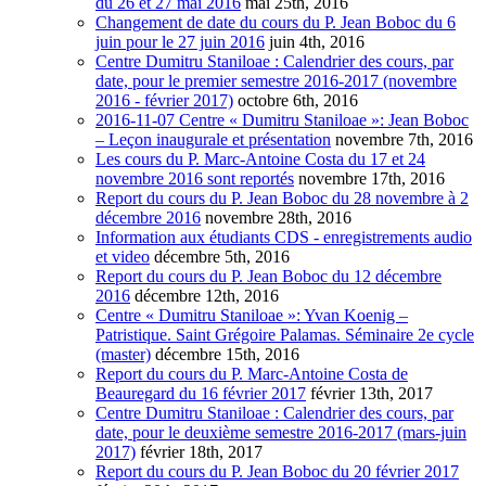
du 26 et 27 mai 2016
mai 25th, 2016
Changement de date du cours du P. Jean Boboc du 6
juin pour le 27 juin 2016
juin 4th, 2016
Centre Dumitru Staniloae : Calendrier des cours, par
date, pour le premier semestre 2016-2017 (novembre
2016 - février 2017)
octobre 6th, 2016
2016-11-07 Centre « Dumitru Staniloae »: Jean Boboc
– Leçon inaugurale et présentation
novembre 7th, 2016
Les cours du P. Marc-Antoine Costa du 17 et 24
novembre 2016 sont reportés
novembre 17th, 2016
Report du cours du P. Jean Boboc du 28 novembre à 2
décembre 2016
novembre 28th, 2016
Information aux étudiants CDS - enregistrements audio
et video
décembre 5th, 2016
Report du cours du P. Jean Boboc du 12 décembre
2016
décembre 12th, 2016
Centre « Dumitru Staniloae »: Yvan Koenig –
Patristique. Saint Grégoire Palamas. Séminaire 2e cycle
(master)
décembre 15th, 2016
Report du cours du P. Marc-Antoine Costa de
Beauregard du 16 février 2017
février 13th, 2017
Centre Dumitru Staniloae : Calendrier des cours, par
date, pour le deuxième semestre 2016-2017 (mars-juin
2017)
février 18th, 2017
Report du cours du P. Jean Boboc du 20 février 2017