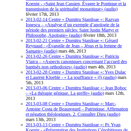
Koenig - «Saint Jean Cassien, Évagre le Pontique et la
transmission de la spiritualité monastique» (audio)
février 17th, 2013
2013-02-14 Centre « Dumitru Staniloae »: Razvan
Ionescu – «Analyse d’un exemple d’apologie de la
période des premiers siècles: Saint Justin Martyr et
Philosophe, Apologie» (audio)
février 18th, 2013
2013-02-21 Centre « Dumitru Staniloae »: Gérard
Reynaud : «Évangile de Jean – Jésus et la femme de
Samarie» (audio)
mars 4th, 2013
2013-02-26 Centre « Dumitru Staniloae »: Patriciu
Vlaicu – «Aspects canoniques concernant l’accueil des
baptisés non orthodoxes» (audio)
mars 4th, 2013
2013-02-28 Centre « Dumitru Staniloae »: Yves Dulac
et Laurent Kloeble - « La souffrance » (I) (audio)
mars
5th, 2013
2013-03-06 Centre « Dumitru Staniloae »: Jean Boboc
– «La thérapie génique. La greffe» (audio)
mars 12th,
2013
2013-03-08 Centre « Dumitru Staniloae »: Marc-
Antoine Costa de Beauregard – Patristique. Affirmation
et négation théologiques. 2. Connaître Dieu (audio)
mars 13th, 2013
2013-03-13 Centre « Dumitru Staniloae »: Pr. Yvan
Koenig - «Présentation des Institutions Cénobitiques de