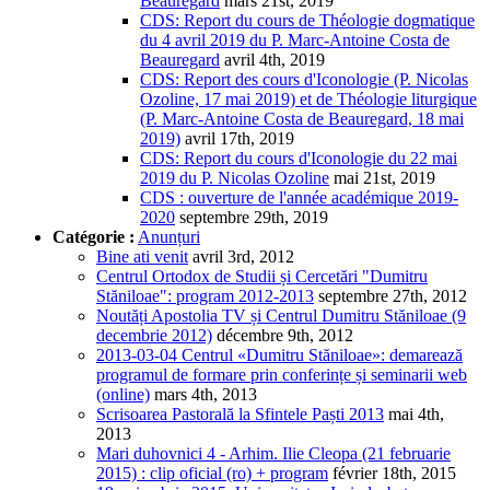
Beauregard
mars 21st, 2019
CDS: Report du cours de Théologie dogmatique
du 4 avril 2019 du P. Marc-Antoine Costa de
Beauregard
avril 4th, 2019
CDS: Report des cours d'Iconologie (P. Nicolas
Ozoline, 17 mai 2019) et de Théologie liturgique
(P. Marc-Antoine Costa de Beauregard, 18 mai
2019)
avril 17th, 2019
CDS: Report du cours d'Iconologie du 22 mai
2019 du P. Nicolas Ozoline
mai 21st, 2019
CDS : ouverture de l'année académique 2019-
2020
septembre 29th, 2019
Catégorie :
Anunțuri
Bine ati venit
avril 3rd, 2012
Centrul Ortodox de Studii și Cercetări "Dumitru
Stăniloae": program 2012-2013
septembre 27th, 2012
Noutăți Apostolia TV și Centrul Dumitru Stăniloae (9
decembrie 2012)
décembre 9th, 2012
2013-03-04 Centrul «Dumitru Stăniloae»: demarează
programul de formare prin conferințe și seminarii web
(online)
mars 4th, 2013
Scrisoarea Pastorală la Sfintele Paști 2013
mai 4th,
2013
Mari duhovnici 4 - Arhim. Ilie Cleopa (21 februarie
2015) : clip oficial (ro) + program
février 18th, 2015