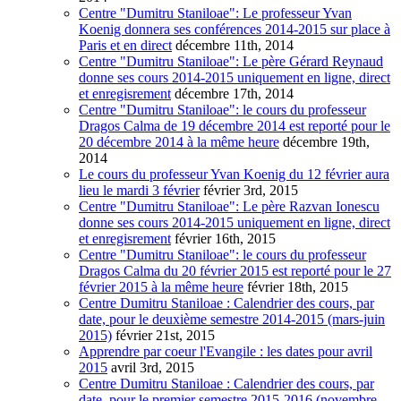
Centre "Dumitru Staniloae": Le professeur Yvan
Koenig donnera ses conférences 2014-2015 sur place à
Paris et en direct
décembre 11th, 2014
Centre "Dumitru Staniloae": Le père Gérard Reynaud
donne ses cours 2014-2015 uniquement en ligne, direct
et enregisrement
décembre 17th, 2014
Centre "Dumitru Staniloae": le cours du professeur
Dragos Calma de 19 décembre 2014 est reporté pour le
20 décembre 2014 à la même heure
décembre 19th,
2014
Le cours du professeur Yvan Koenig du 12 février aura
lieu le mardi 3 février
février 3rd, 2015
Centre "Dumitru Staniloae": Le père Razvan Ionescu
donne ses cours 2014-2015 uniquement en ligne, direct
et enregisrement
février 16th, 2015
Centre "Dumitru Staniloae": le cours du professeur
Dragos Calma du 20 février 2015 est reporté pour le 27
février 2015 à la même heure
février 18th, 2015
Centre Dumitru Staniloae : Calendrier des cours, par
date, pour le deuxième semestre 2014-2015 (mars-juin
2015)
février 21st, 2015
Apprendre par coeur l'Evangile : les dates pour avril
2015
avril 3rd, 2015
Centre Dumitru Staniloae : Calendrier des cours, par
date, pour le premier semestre 2015-2016 (novembre