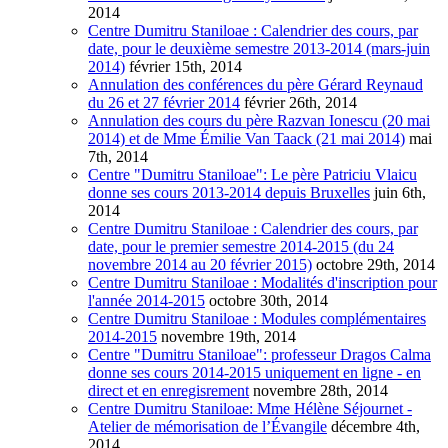
2014
Centre Dumitru Staniloae : Calendrier des cours, par
date, pour le deuxième semestre 2013-2014 (mars-juin
2014)
février 15th, 2014
Annulation des conférences du père Gérard Reynaud
du 26 et 27 février 2014
février 26th, 2014
Annulation des cours du père Razvan Ionescu (20 mai
2014) et de Mme Émilie Van Taack (21 mai 2014)
mai
7th, 2014
Centre "Dumitru Staniloae": Le père Patriciu Vlaicu
donne ses cours 2013-2014 depuis Bruxelles
juin 6th,
2014
Centre Dumitru Staniloae : Calendrier des cours, par
date, pour le premier semestre 2014-2015 (du 24
novembre 2014 au 20 février 2015)
octobre 29th, 2014
Centre Dumitru Staniloae : Modalités d'inscription pour
l'année 2014-2015
octobre 30th, 2014
Centre Dumitru Staniloae : Modules complémentaires
2014-2015
novembre 19th, 2014
Centre "Dumitru Staniloae": professeur Dragos Calma
donne ses cours 2014-2015 uniquement en ligne - en
direct et en enregisrement
novembre 28th, 2014
Centre Dumitru Staniloae: Mme Hélène Séjournet -
Atelier de mémorisation de l’Évangile
décembre 4th,
2014