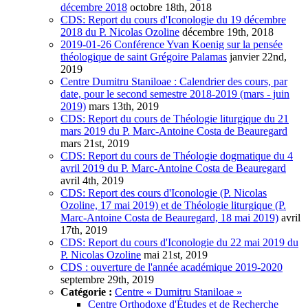
décembre 2018
octobre 18th, 2018
CDS: Report du cours d'Iconologie du 19 décembre
2018 du P. Nicolas Ozoline
décembre 19th, 2018
2019-01-26 Conférence Yvan Koenig sur la pensée
théologique de saint Grégoire Palamas
janvier 22nd,
2019
Centre Dumitru Staniloae : Calendrier des cours, par
date, pour le second semestre 2018-2019 (mars - juin
2019)
mars 13th, 2019
CDS: Report du cours de Théologie liturgique du 21
mars 2019 du P. Marc-Antoine Costa de Beauregard
mars 21st, 2019
CDS: Report du cours de Théologie dogmatique du 4
avril 2019 du P. Marc-Antoine Costa de Beauregard
avril 4th, 2019
CDS: Report des cours d'Iconologie (P. Nicolas
Ozoline, 17 mai 2019) et de Théologie liturgique (P.
Marc-Antoine Costa de Beauregard, 18 mai 2019)
avril
17th, 2019
CDS: Report du cours d'Iconologie du 22 mai 2019 du
P. Nicolas Ozoline
mai 21st, 2019
CDS : ouverture de l'année académique 2019-2020
septembre 29th, 2019
Catégorie :
Centre « Dumitru Staniloae »
Centre Orthodoxe d'Études et de Recherche