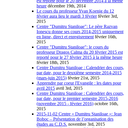
est reporté pour le 20 décembre 2014 à la même
heure
décembre 19th, 2014
Le cours du professeur Yvan Koenig du 12
février aura lieu le mardi 3 février
février 3rd,
2015
Centre "Dumitru Staniloae": Le père Razvan
Ionescu donne ses cours 2014-2015 uniquement
en ligne, direct et enregisrement
février 16th,
2015
Centre "Dumitru Staniloae": le cours du
professeur Dragos Calma du 20 février 2015 est
reporté pour le 27 février 2015 à la même heure
février 18th, 2015
Centre Dumitru Staniloae : Calendrier des cours,
par date, pour le deuxième semestre 2014-2015
(mars-juin 2015)
février 21st, 2015
Apprendre par coeur l'Evangile : les dates pour
avril 2015
avril 3rd, 2015
Centre Dumitru Staniloae : Calendrier des cours,
par date, pour le premier semestre 2015-2016
(novembre 2015 - février 2016)
octobre 16th,
2015
2015-11-02 Centre « Dumitru Staniloae »: Jean
Boboc – Présentation de l’organisation des
études au C.D.S.
novembre 3rd, 2015