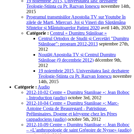
19 noiembrie 2015, Universitatea Iasi: dezbatere
Teologie-Stiinta cu Pr. Razvan Ionescu
novembre 14th,
2015
Programul transmisiilor Apostolia TV sur Youtube în
zilele de Marți, Miercuri, Joi și Vineri din Săptămâna
Sfintelor și Mântuitoarelor Patimi 2020
avril 14th, 2020
Catégorie :
Centrul « Dumitru Stăniloae »
Centrul Ortodox de Studii și Cercetări "Dumitru
Stăniloae": program 2012-2013
septembre 27th,
2012
Noutăți Apostolia TV și Centrul Dumitru
Stăniloae (9 decembrie 2012)
décembre 9th,
2012
19 noiembrie 2015, Universitatea Iasi: dezbatere
Teologie-Stiinta cu Pr. Razvan Ionescu
novembre
14th, 2015
Catégorie :
Audio
2012-10-02 Centre « Dumitru Staniloae »: Jean Boboc
- Introduction (audio)
octobre 3rd, 2012
2012-10-04 Centre « Dumitru Staniloae »: Marc-
Antoine Costa de Beauregard - Patristique.
Préliminaires. Dogme et kérygme chez les Pères
cappadociens (audio)
octobre 5th, 2012
2012-10-09 Centre « Dumitru Staniloae »: Jean Boboc
– «L'anthropologie de saint Grégoire de Nysse» (audio)