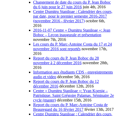
Changement de date du cours du P. Jean Boboc
du 6 juin pour le 27 juin 2016
juin 4th, 2016
Centre Dumitru Staniloae : Calendrier des cours,
par date, pour le premier semestre 2016-2017
(novembre 2016 - février 2017)
octobre 6th,
2016
2016-11-07 Centre « Dumitru Staniloae »: Jean
Boboc – Leçon inaugurale et présentation
novembre 7th, 2016
Les cours du P. Marc-Antoine Costa du 17 et 24
novembre 2016 sont reportés
novembre 17th,
2016
Report du cours du P. Jean Boboc du 28
novembre à 2 décembre 2016
novembre 28th,
2016
Information aux étudiants CDS - enregistrements
audio et video
décembre 5th, 2016
Report du cours du P. Jean Boboc du 12
décembre 2016
décembre 12th, 2016
Centre « Dumitru Staniloae »: Yvan Koenig –
Patristique. Saint Grégoire Palamas. Séminaire 2e
cycle (master)
décembre 15th, 2016
Report du cours du P. Marc-Antoine Costa de
Beauregard du 16 février 2017
février 13th, 2017
Centre Dumitru Staniloae : Calendrier des cours,