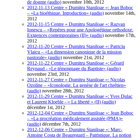
de dogme (audio)
novembre 10th, 2012
2012-11-13 Centre « Dumitru Staniloae »: Jean Boboc
– «La bioéthique. Introduction» (audio)
novembre 14th,
2012
2012-11-15 Centre « Dumitru Staniloae »: Razvan
Ionescu – «Repères pour une Apologétique orthodoxe.
Exigences contemporaines (II)» (audio)
novembre 17th,
2012
2012-11-20 Centre « Dumitru Staniloae »: Patriciu
Vlaicu – «La dimension canonique de la mission
pastorale» (audio)
novembre 21st, 2012
2012-11-22 Centre « Dumitru Staniloae »: Gérard
Reynaud - «Le témoignage du Baptiste» (audio)
novembre 23rd, 2012
2012-11-27 Centre « Dumitru Staniloae »: Nicolas
Ozoline – «Iconologie. La genèse de l'art chrétien»
(audio)
novembre 28th, 2012
2012-11-29 Centre « Dumitru Staniloae »: Yves Dulac
et Laurent Kloeble - « La liberté » (II) (audio)
décembre 1st, 2012
2012-12-04 Centre « Dumitru Staniloae »: Jean Boboc
– «La procréation médicalement assistée (PMA)»
(audio)
décembre 7th, 2012
2012-12-06 Centre « Dumitru Staniloae »: Marc-
Antoine Costa de Beauregard – Patristique. La notion