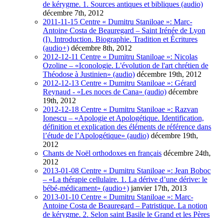
de kérygme. 1. Sources antiques et bibliques (audio)
décembre 7th, 2012
2011-11-15 Centre « Dumitru Staniloae »: Marc-
Antoine Costa de Beauregard – Saint Irénée de Lyon
(I). Introduction. Biographie. Tradition et Écritures
(audio+)
décembre 8th, 2012
2012-12-11 Centre « Dumitru Staniloae »: Nicolas
Ozoline – «Iconologie. L'évolution de l'art chrétien de
Théodose à Justinien» (audio)
décembre 19th, 2012
2012-12-13 Centre « Dumitru Staniloae »: Gérard
Reynaud - «Les noces de Cana» (audio)
décembre
19th, 2012
2012-12-18 Centre « Dumitru Staniloae »: Razvan
Ionescu – «Apologie et Apologétique. Identification,
définition et explication des éléments de référence dans
l’étude de l’Apologétique» (audio)
décembre 19th,
2012
Chants de Noël orthodoxes en français
décembre 24th,
2012
2013-01-08 Centre « Dumitru Staniloae »: Jean Boboc
– «La thérapie cellulaire. 1. La dérive d’une dérive: le
bébé-médicament» (audio+)
janvier 17th, 2013
2013-01-10 Centre « Dumitru Staniloae »: Marc-
Antoine Costa de Beauregard – Patristique. La notion
de kérygme. 2. Selon saint Basile le Grand et les Pères