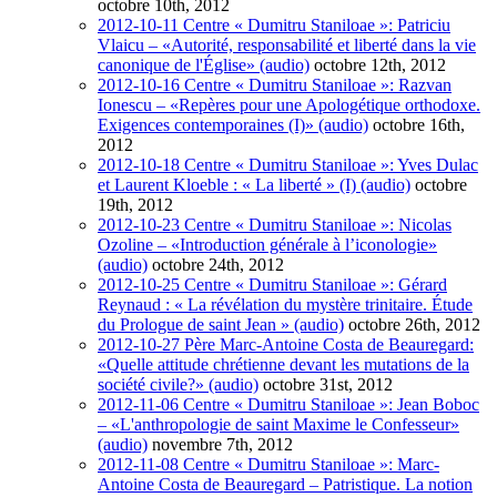
octobre 10th, 2012
2012-10-11 Centre « Dumitru Staniloae »: Patriciu
Vlaicu – «Autorité, responsabilité et liberté dans la vie
canonique de l'Église» (audio)
octobre 12th, 2012
2012-10-16 Centre « Dumitru Staniloae »: Razvan
Ionescu – «Repères pour une Apologétique orthodoxe.
Exigences contemporaines (I)» (audio)
octobre 16th,
2012
2012-10-18 Centre « Dumitru Staniloae »: Yves Dulac
et Laurent Kloeble : « La liberté » (I) (audio)
octobre
19th, 2012
2012-10-23 Centre « Dumitru Staniloae »: Nicolas
Ozoline – «Introduction générale à l’iconologie»
(audio)
octobre 24th, 2012
2012-10-25 Centre « Dumitru Staniloae »: Gérard
Reynaud : « La révélation du mystère trinitaire. Étude
du Prologue de saint Jean » (audio)
octobre 26th, 2012
2012-10-27 Père Marc-Antoine Costa de Beauregard:
«Quelle attitude chrétienne devant les mutations de la
société civile?» (audio)
octobre 31st, 2012
2012-11-06 Centre « Dumitru Staniloae »: Jean Boboc
– «L'anthropologie de saint Maxime le Confesseur»
(audio)
novembre 7th, 2012
2012-11-08 Centre « Dumitru Staniloae »: Marc-
Antoine Costa de Beauregard – Patristique. La notion