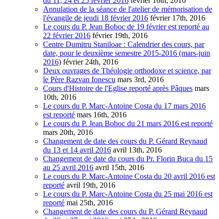
du 11, 24 et 25 février 2016
février 10th, 2016
Annulation de la séance de l'atelier de mémorisation de
l'évangile de jeudi 18 février 2016
février 17th, 2016
Le cours du P. Jean Boboc de 19 février est reporté au
22 février 2016
février 19th, 2016
Centre Dumitru Staniloae : Calendrier des cours, par
date, pour le deuxième semestre 2015-2016 (mars-juin
2016)
février 24th, 2016
Deux ouvrages de Théologie orthodoxe et science, par
le Père Razvan Ionescu
mars 3rd, 2016
Cours d'Histoire de l'Eglise reporté après Pâques
mars
10th, 2016
Le cours du P. Marc-Antoine Costa du 17 mars 2016
est reporté
mars 16th, 2016
Le cours du P. Jean Boboc du 21 mars 2016 est reporté
mars 20th, 2016
Changement de date des cours du P. Gérard Reynaud
du 13 et 14 avril 2016
avril 13th, 2016
Changement de date du cours du Pr. Florin Buca du 15
au 25 avril 2016
avril 15th, 2016
Le cours du P. Marc-Antoine Costa du 20 avril 2016 est
reporté
avril 19th, 2016
Le cours du P. Marc-Antoine Costa du 25 mai 2016 est
reporté
mai 25th, 2016
Changement de date des cours du P. Gérard Reynaud