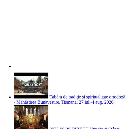
Tabăra de tradiție și spiritualitate ortodoxă
- Mănăstirea Bunavestire, Tismana, 27 iul.-4 aug. 2026