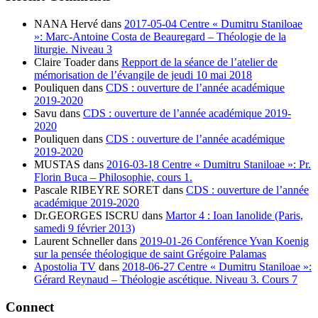
NANA Hervé
dans
2017-05-04 Centre « Dumitru Staniloae
»: Marc-Antoine Costa de Beauregard – Théologie de la
liturgie. Niveau 3
Claire Toader
dans
Repport de la séance de l’atelier de
mémorisation de l’évangile de jeudi 10 mai 2018
Pouliquen
dans
CDS : ouverture de l’année académique
2019-2020
Savu
dans
CDS : ouverture de l’année académique 2019-
2020
Pouliquen
dans
CDS : ouverture de l’année académique
2019-2020
MUSTAS
dans
2016-03-18 Centre « Dumitru Staniloae »: Pr.
Florin Buca – Philosophie, cours 1.
Pascale RIBEYRE SORET
dans
CDS : ouverture de l’année
académique 2019-2020
Dr.GEORGES ISCRU
dans
Martor 4 : Ioan Ianolide (Paris,
samedi 9 février 2013)
Laurent Schneller
dans
2019-01-26 Conférence Yvan Koenig
sur la pensée théologique de saint Grégoire Palamas
Apostolia TV
dans
2018-06-27 Centre « Dumitru Staniloae »:
Gérard Reynaud – Théologie ascétique. Niveau 3. Cours 7
Connect