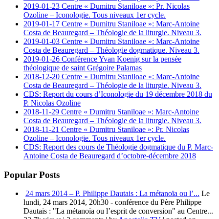
2019-01-23 Centre « Dumitru Staniloae »: Pr. Nicolas
Ozoline – Iconologie. Tous niveaux 1er cycle.
2019-01-17 Centre « Dumitru Staniloae »: Marc-Antoine
Costa de Beauregard – Théologie de la liturgie. Niveau 3.
2019-01-03 Centre « Dumitru Staniloae »: Marc-Antoine
Costa de Beauregard – Théologie dogmatique. Niveau 3.
2019-01-26 Conférence Yvan Koenig sur la pensée
théologique de saint Grégoire Palamas
2018-12-20 Centre « Dumitru Staniloae »: Marc-Antoine
Costa de Beauregard – Théologie de la liturgie. Niveau 3.
CDS: Report du cours d’Iconologie du 19 décembre 2018 du
P. Nicolas Ozoline
2018-11-29 Centre « Dumitru Staniloae »: Marc-Antoine
Costa de Beauregard – Théologie de la liturgie. Niveau 3.
2018-11-21 Centre « Dumitru Staniloae »: Pr. Nicolas
Ozoline – Iconologie. Tous niveaux 1er cycle.
CDS: Report des cours de Théologie dogmatique du P. Marc-
Antoine Costa de Beauregard d’octobre-décembre 2018
Popular Posts
24 mars 2014 – P. Philippe Dautais : La métanoïa ou l’...
Le
lundi, 24 mars 2014, 20h30 - conférence du Père Philippe
Dautais : "La métanoïa ou l’esprit de conversion" au Centre...