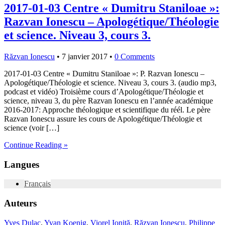
2017-01-03 Centre « Dumitru Staniloae »:
Razvan Ionescu – Apologétique/Théologie
et science. Niveau 3, cours 3.
Răzvan Ionescu
•
7 janvier 2017
•
0 Comments
2017-01-03 Centre « Dumitru Staniloae »: P. Razvan Ionescu –
Apologétique/Théologie et science. Niveau 3, cours 3. (audio mp3,
podcast et vidéo) Troisième cours d’Apologétique/Théologie et
science, niveau 3, du père Razvan Ionescu en l’année académique
2016-2017: Approche théologique et scientifique du réél. Le père
Razvan Ionescu assure les cours de Apologétique/Théologie et
science (voir […]
Continue Reading »
Langues
Français
Auteurs
Yves Dulac
,
Yvan Koenig
,
Viorel Ioniță
,
Răzvan Ionescu
,
Philippe