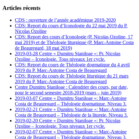
Articles récents
CDS : ouverture de l’année académique 2019-2020
CDS: Report du cours d’Iconologie du 22 mai 2019 du P.
Nicolas Ozoline
CDS: Report des cours d’Iconologie (P. Nicolas Ozoline, 17
mai 2019) et de Théologie liturgique (P. Marc-Antoine Costa
de Beauregard, 18 mai 2019)
2019-03-28 Centre « Dumitru Staniloae »: Pr. Nicolas
Ozoline – Iconologie. Tous niveaux 1er cycle.
CDS: Report du cours de Théologie dogmatique du 4 avril
2019 du P. Marc-Antoine Costa de Beauregard
CDS: Report du cours de Théologie liturgique du 21 mars
2019 du P. Marc-Antoine Costa de Beauregard
Centre Dumitru Staniloae : Calendrier des cours, par date,
pour le second semestre 2018-2019 (mars – juin 2019)
2019-03-07 Centre « Dumitru Staniloae »: Marc-Antoine
Costa de Beauregard – Théologie dogmatique. Niveau 3.
2019-02-21 Centre « Dumitru Staniloae »: Marc-Antoine
Costa de Beauregard – Théologie de la liturgie. Niveau 3.
2019-02-20 Centre « Dumitru Staniloae »: Pr. Nicolas
Ozoline – Iconologie. Tous niveaux 1er cycle.
2019-02-07 Centre « Dumitru Staniloae »: Marc-Antoine
Costa de Beauregard – Théologie dogmatique. Niveau 3.