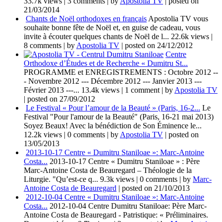
33.7k views
|
3 comments
|
by
Apostolia TV
|
posted on
21/03/2014
Chants de Noël orthodoxes en français
Apostolia TV vous
souhaite bonne fête de Noël et, en guise de cadeau, vous
invite à écouter quelques chants de Noël de l...
22.6k views
|
8 comments
|
by
Apostolia TV
|
posted on 24/12/2012
Centre
Orthodoxe d’Études et de Recherche « Dumitru St...
PROGRAMME et ENREGISTREMENTS : Octobre 2012 --
- Novembre 2012 --- Décembre 2012 --- Janvier 2013 ---
Février 2013 ---...
13.4k views
|
1 comment
|
by
Apostolia TV
|
posted on 27/09/2012
Le Festival « Pour l’amour de la Beauté » (Paris, 16-2...
Le
Festival "Pour l'amour de la Beauté" (Paris, 16-21 mai 2013)
Soyez Beaux! Avec la bénédiction de Son Éminence le...
12.2k views
|
0 comments
|
by
Apostolia TV
|
posted on
13/05/2013
2013-10-17 Centre « Dumitru Staniloae »: Marc-Antoine
Costa...
2013-10-17 Centre « Dumitru Staniloae » : Père
Marc-Antoine Costa de Beauregard – Théologie de la
Liturgie. "Qu’est-ce q...
9.3k views
|
0 comments
|
by
Marc-
Antoine Costa de Beauregard
|
posted on 21/10/2013
2012-10-04 Centre « Dumitru Staniloae »: Marc-Antoine
Costa...
2012-10-04 Centre Dumitru Staniloae: Père Marc-
Antoine Costa de Beauregard - Patristique: « Préliminaires.