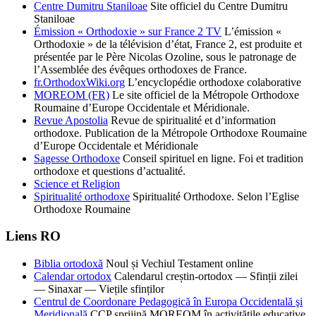
Centre Dumitru Staniloae
Site officiel du Centre Dumitru
Staniloae
Émission « Orthodoxie » sur France 2 TV
L’émission «
Orthodoxie » de la télévision d’état, France 2, est produite et
présentée par le Père Nicolas Ozoline, sous le patronage de
l’Assemblée des évêques orthodoxes de France.
fr.OrthodoxWiki.org
L’encyclopédie orthodoxe colaborative
MOREOM (FR)
Le site officiel de la Métropole Orthodoxe
Roumaine d’Europe Occidentale et Méridionale.
Revue Apostolia
Revue de spiritualité et d’information
orthodoxe. Publication de la Métropole Orthodoxe Roumaine
d’Europe Occidentale et Méridionale
Sagesse Orthodoxe
Conseil spirituel en ligne. Foi et tradition
orthodoxe et questions d’actualité.
Science et Religion
Spiritualité orthodoxe
Spiritualité Orthodoxe. Selon l’Eglise
Orthodoxe Roumaine
Liens RO
Biblia ortodoxă
Noul și Vechiul Testament online
Calendar ortodox
Calendarul creștin-ortodox — Sfinții zilei
— Sinaxar — Viețile sfinților
Centrul de Coordonare Pedagogică în Europa Occidentală şi
Meridională
CCP sprijină MOREOM în activităţile educative