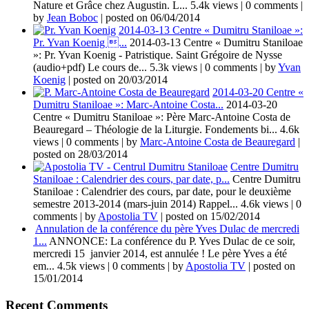
Nature et Grâce chez Augustin. L...
5.4k views
|
0 comments
|
by
Jean Boboc
|
posted on 06/04/2014
2014-03-13 Centre « Dumitru Staniloae »:
Pr. Yvan Koenig ...
2014-03-13 Centre « Dumitru Staniloae
»: Pr. Yvan Koenig - Patristique. Saint Grégoire de Nysse
(audio+pdf) Le cours de...
5.3k views
|
0 comments
|
by
Yvan
Koenig
|
posted on 20/03/2014
2014-03-20 Centre «
Dumitru Staniloae »: Marc-Antoine Costa...
2014-03-20
Centre « Dumitru Staniloae »: Père Marc-Antoine Costa de
Beauregard – Théologie de la Liturgie. Fondements bi...
4.6k
views
|
0 comments
|
by
Marc-Antoine Costa de Beauregard
|
posted on 28/03/2014
Centre Dumitru
Staniloae : Calendrier des cours, par date, p...
Centre Dumitru
Staniloae : Calendrier des cours, par date, pour le deuxième
semestre 2013-2014 (mars-juin 2014) Rappel...
4.6k views
|
0
comments
|
by
Apostolia TV
|
posted on 15/02/2014
Annulation de la conférence du père Yves Dulac de mercredi
1...
ANNONCE: La conférence du P. Yves Dulac de ce soir,
mercredi 15 janvier 2014, est annulée ! Le père Yves a été
em...
4.5k views
|
0 comments
|
by
Apostolia TV
|
posted on
15/01/2014
Recent Comments