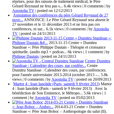
réprises, pour des raisons de traitement médical, le Père
Gérard Reynaud ne fera pas s...
6.4k views
|
0 comments
|
by
Apostolia TV
|
posted on 12/12/2013
Annulation des conférences du père Gérard Reynaud de 27
nove...
ANNONCE: Le Père Gérard Reynaud sera absent le
27 novembre et le 11 décembre 2013 et ne fera pas ces
conférences, ni sur...
6.1k views
|
0 comments
|
by
Apostolia
TV
|
posted on 24/11/2013
2013-11-15 Centre « Dumitru Staniloae »:
Philippe Dautais &#...
2013-11-15 Centre « Dumitru
Staniloae »: Père Philippe Dautais - Thérapie et croissance
spirituelle. (audio mp3 + podcas...
6k views
|
1 comment
|
by
Philippe Dautais
|
posted on 24/11/2013
Centre Dumitru
Staniloae : Calendrier des cours, par confére...
Centre
Dumitru Staniloae : Calendrier des cours, par conférencier,
pour l'année universitaire 2013-2014 (octobre 2013 -...
5.8k
views
|
0 comments
|
by
Apostolia TV
|
posted on 20/09/2013
Martor 4 : Ioan Ianolide (Paris, samedi 9 février 2013)
Martor
4 : Ioan Ianolide (Paris - samedi le 9 février 2013) Avec la
bénédiction de Son Eminence, le Métropo...
5.6k views
|
1
comment
|
by
Apostolia TV
|
posted on 05/02/2013
2014-03-21 Centre « Dumitru Staniloae
»: Jean Boboc – Anthro...
2014-03-21 Centre « Dumitru
Staniloae »: Père Jean Boboc – Anthropologie du salut (II).