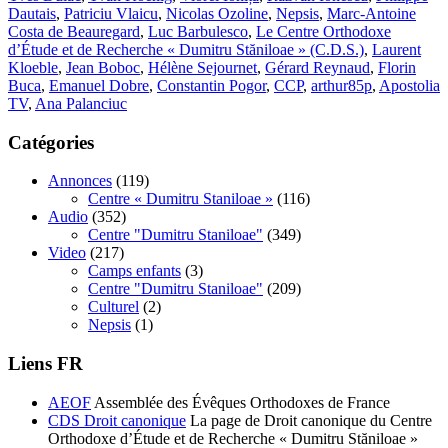
Dautais
,
Patriciu Vlaicu
,
Nicolas Ozoline
,
Nepsis
,
Marc-Antoine
Costa de Beauregard
,
Luc Barbulesco
,
Le Centre Orthodoxe
d’Étude et de Recherche « Dumitru Stăniloae » (C.D.S.)
,
Laurent
Kloeble
,
Jean Boboc
,
Hélène Sejournet
,
Gérard Reynaud
,
Florin
Buca
,
Emanuel Dobre
,
Constantin Pogor
,
CCP
,
arthur85p
,
Apostolia
TV
,
Ana Palanciuc
Catégories
Annonces
(119)
Centre « Dumitru Staniloae »
(116)
Audio
(352)
Centre "Dumitru Staniloae"
(349)
Video
(217)
Camps enfants
(3)
Centre "Dumitru Staniloae"
(209)
Culturel
(2)
Nepsis
(1)
Liens FR
AEOF
Assemblée des Évêques Orthodoxes de France
CDS Droit canonique
La page de Droit canonique du Centre
Orthodoxe d’Étude et de Recherche « Dumitru Stăniloae »