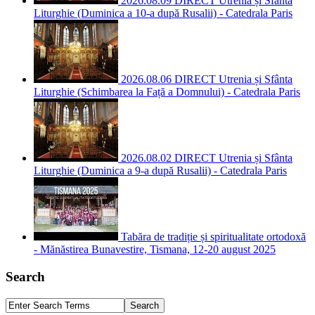
2026.08.09 DIRECT Utrenia și Sfânta
Liturghie (Duminica a 10-a după Rusalii) - Catedrala Paris
2026.08.06 DIRECT Utrenia și Sfânta
Liturghie (Schimbarea la Față a Domnului) - Catedrala Paris
2026.08.02 DIRECT Utrenia și Sfânta
Liturghie (Duminica a 9-a după Rusalii) - Catedrala Paris
Tabăra de tradiție și spiritualitate ortodoxă
- Mănăstirea Bunavestire, Tismana, 12-20 august 2025
Search