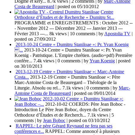
Dogme et kéry...
8.7k views
|
2 comments
|
by
Marc-Antoine
Costa de Beauregard
|
posted on 05/10/2012
Centre
Orthodoxe d’Études et de Recherche « Dumitru St...
PROGRAMME et ENREGISTREMENTS : Octobre 2012 --
- Novembre 2012 --- Décembre 2012 --- Janvier 2013 ---
Février 2013 ---...
8k views
|
10 comments
|
by
Apostolia TV
|
posted on 27/09/2012
2013-10-24 Centre « Dumitru Staniloae »: Pr. Yvan Koenig
...
2013-10-24 Centre « Dumitru Staniloae »: Pr. Yvan
Koenig - Patristique. L’Empire chrétien. (audio+pdf) Première
confére...
7.4k views
|
0 comments
|
by
Yvan Koenig
|
posted
on 30/10/2013
2013-12-19 Centre « Dumitru Staniloae »: Marc-Antoine
Costa...
2013-12-19 Centre « Dumitru Staniloae »: Père
Marc-Antoine Costa de Beauregard – Théologie de la
Liturgie. Absolu ou rel...
7.1k views
|
0 comments
|
by
Marc-
Antoine Costa de Beauregard
|
posted on 09/01/2014
2012-10-02 Centre « Dumitru Staniloae »:
Jean Boboc –...
2012-10-02 COERDS: Père Jean Boboc -
Introduction Le Père Jean Boboc, doyen du Centre
Orthodoxe d’Études et de Recherch...
7.1k views
|
5
comments
|
by
Jean Boboc
|
posted on 03/10/2012
RAPPEL: Le père Gérard Reynaud ne fera pas ses
conférences e...
RAPPEL: Comme annoncé à plusieurs