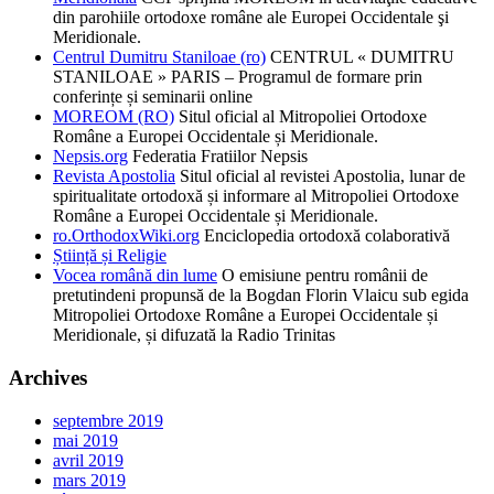
din parohiile ortodoxe române ale Europei Occidentale şi
Meridionale.
Centrul Dumitru Staniloae (ro)
CENTRUL « DUMITRU
STANILOAE » PARIS – Programul de formare prin
conferințe și seminarii online
MOREOM (RO)
Situl oficial al Mitropoliei Ortodoxe
Române a Europei Occidentale și Meridionale.
Nepsis.org
Federatia Fratiilor Nepsis
Revista Apostolia
Situl oficial al revistei Apostolia, lunar de
spiritualitate ortodoxă și informare al Mitropoliei Ortodoxe
Române a Europei Occidentale și Meridionale.
ro.OrthodoxWiki.org
Enciclopedia ortodoxă colaborativă
Știință și Religie
Vocea română din lume
O emisiune pentru românii de
pretutindeni propunsă de la Bogdan Florin Vlaicu sub egida
Mitropoliei Ortodoxe Române a Europei Occidentale și
Meridionale, și difuzată la Radio Trinitas
Archives
septembre 2019
mai 2019
avril 2019
mars 2019