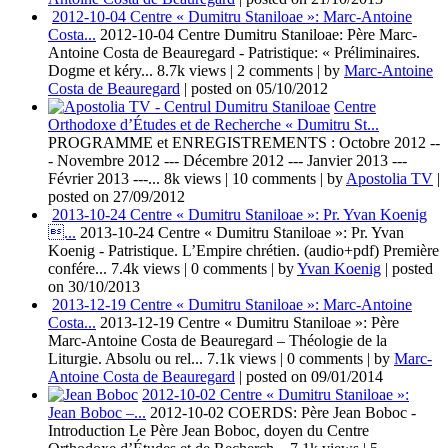
2012-10-04 Centre « Dumitru Staniloae »: Marc-Antoine
Costa...
2012-10-04 Centre Dumitru Staniloae: Père Marc-
Antoine Costa de Beauregard - Patristique: « Préliminaires.
Dogme et kéry...
8.7k views
|
2 comments
|
by
Marc-Antoine
Costa de Beauregard
|
posted on 05/10/2012
Centre
Orthodoxe d’Études et de Recherche « Dumitru St...
PROGRAMME et ENREGISTREMENTS : Octobre 2012 --
- Novembre 2012 --- Décembre 2012 --- Janvier 2013 ---
Février 2013 ---...
8k views
|
10 comments
|
by
Apostolia TV
|
posted on 27/09/2012
2013-10-24 Centre « Dumitru Staniloae »: Pr. Yvan Koenig
...
2013-10-24 Centre « Dumitru Staniloae »: Pr. Yvan
Koenig - Patristique. L’Empire chrétien. (audio+pdf) Première
confére...
7.4k views
|
0 comments
|
by
Yvan Koenig
|
posted
on 30/10/2013
2013-12-19 Centre « Dumitru Staniloae »: Marc-Antoine
Costa...
2013-12-19 Centre « Dumitru Staniloae »: Père
Marc-Antoine Costa de Beauregard – Théologie de la
Liturgie. Absolu ou rel...
7.1k views
|
0 comments
|
by
Marc-
Antoine Costa de Beauregard
|
posted on 09/01/2014
2012-10-02 Centre « Dumitru Staniloae »:
Jean Boboc –...
2012-10-02 COERDS: Père Jean Boboc -
Introduction Le Père Jean Boboc, doyen du Centre