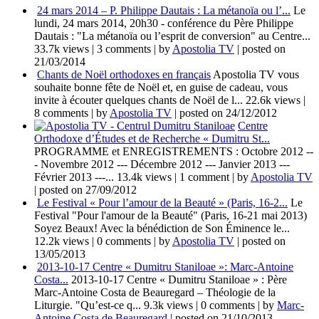
24 mars 2014 – P. Philippe Dautais : La métanoïa ou l’...
Le
lundi, 24 mars 2014, 20h30 - conférence du Père Philippe
Dautais : "La métanoïa ou l’esprit de conversion" au Centre...
33.7k views
|
3 comments
|
by
Apostolia TV
|
posted on
21/03/2014
Chants de Noël orthodoxes en français
Apostolia TV vous
souhaite bonne fête de Noël et, en guise de cadeau, vous
invite à écouter quelques chants de Noël de l...
22.6k views
|
8 comments
|
by
Apostolia TV
|
posted on 24/12/2012
Centre
Orthodoxe d’Études et de Recherche « Dumitru St...
PROGRAMME et ENREGISTREMENTS : Octobre 2012 --
- Novembre 2012 --- Décembre 2012 --- Janvier 2013 ---
Février 2013 ---...
13.4k views
|
1 comment
|
by
Apostolia TV
|
posted on 27/09/2012
Le Festival « Pour l’amour de la Beauté » (Paris, 16-2...
Le
Festival "Pour l'amour de la Beauté" (Paris, 16-21 mai 2013)
Soyez Beaux! Avec la bénédiction de Son Éminence le...
12.2k views
|
0 comments
|
by
Apostolia TV
|
posted on
13/05/2013
2013-10-17 Centre « Dumitru Staniloae »: Marc-Antoine
Costa...
2013-10-17 Centre « Dumitru Staniloae » : Père
Marc-Antoine Costa de Beauregard – Théologie de la
Liturgie. "Qu’est-ce q...
9.3k views
|
0 comments
|
by
Marc-
Antoine Costa de Beauregard
|
posted on 21/10/2013