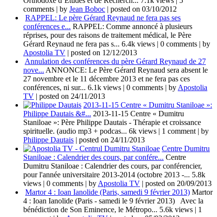
Orthodoxe d’Études et de Recherch...
7.1k views
|
5
comments
|
by
Jean Boboc
|
posted on 03/10/2012
RAPPEL: Le père Gérard Reynaud ne fera pas ses
conférences e...
RAPPEL: Comme annoncé à plusieurs
réprises, pour des raisons de traitement médical, le Père
Gérard Reynaud ne fera pas s...
6.4k views
|
0 comments
|
by
Apostolia TV
|
posted on 12/12/2013
Annulation des conférences du père Gérard Reynaud de 27
nove...
ANNONCE: Le Père Gérard Reynaud sera absent le
27 novembre et le 11 décembre 2013 et ne fera pas ces
conférences, ni sur...
6.1k views
|
0 comments
|
by
Apostolia
TV
|
posted on 24/11/2013
2013-11-15 Centre « Dumitru Staniloae »:
Philippe Dautais &#...
2013-11-15 Centre « Dumitru
Staniloae »: Père Philippe Dautais - Thérapie et croissance
spirituelle. (audio mp3 + podcas...
6k views
|
1 comment
|
by
Philippe Dautais
|
posted on 24/11/2013
Centre Dumitru
Staniloae : Calendrier des cours, par confére...
Centre
Dumitru Staniloae : Calendrier des cours, par conférencier,
pour l'année universitaire 2013-2014 (octobre 2013 -...
5.8k
views
|
0 comments
|
by
Apostolia TV
|
posted on 20/09/2013
Martor 4 : Ioan Ianolide (Paris, samedi 9 février 2013)
Martor
4 : Ioan Ianolide (Paris - samedi le 9 février 2013) Avec la
bénédiction de Son Eminence, le Métropo...
5.6k views
|
1