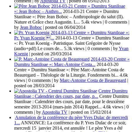
comment
|
by
Apostolia TV
|
posted on 05/02/2013
2014-03-21 Centre « Dumitru Staniloae
»: Jean Boboc – Anthro...
2014-03-21 Centre « Dumitru
Staniloae »: Père Jean Boboc – Anthropologie du salut (II).
Nature et Grâce chez Augustin. L...
5.4k views
|
0 comments
|
by
Jean Boboc
|
posted on 06/04/2014
2014-03-13 Centre « Dumitru Staniloae »:
Pr. Yvan Koenig ...
2014-03-13 Centre « Dumitru Staniloae
»: Pr. Yvan Koenig - Patristique. Saint Grégoire de Nysse
(audio+pdf) Le cours de...
5.3k views
|
0 comments
|
by
Yvan
Koenig
|
posted on 20/03/2014
2014-03-20 Centre «
Dumitru Staniloae »: Marc-Antoine Costa...
2014-03-20
Centre « Dumitru Staniloae »: Père Marc-Antoine Costa de
Beauregard – Théologie de la Liturgie. Fondements bi...
4.6k
views
|
0 comments
|
by
Marc-Antoine Costa de Beauregard
|
posted on 28/03/2014
Centre Dumitru
Staniloae : Calendrier des cours, par date, p...
Centre Dumitru
Staniloae : Calendrier des cours, par date, pour le deuxième
semestre 2013-2014 (mars-juin 2014) Rappel...
4.6k views
|
0
comments
|
by
Apostolia TV
|
posted on 15/02/2014
Annulation de la conférence du père Yves Dulac de mercredi
1...
ANNONCE: La conférence du P. Yves Dulac de ce soir,
mercredi 15 janvier 2014, est annulée ! Le père Yves a été