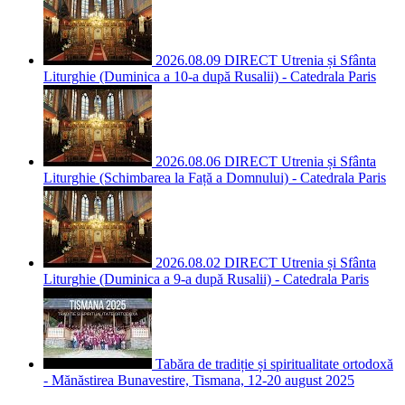
2026.08.09 DIRECT Utrenia și Sfânta
Liturghie (Duminica a 10-a după Rusalii) - Catedrala Paris
2026.08.06 DIRECT Utrenia și Sfânta
Liturghie (Schimbarea la Față a Domnului) - Catedrala Paris
2026.08.02 DIRECT Utrenia și Sfânta
Liturghie (Duminica a 9-a după Rusalii) - Catedrala Paris
Tabăra de tradiție și spiritualitate ortodoxă
- Mănăstirea Bunavestire, Tismana, 12-20 august 2025