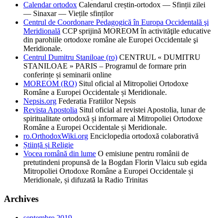
Calendar ortodox
Calendarul creștin-ortodox — Sfinții zilei
— Sinaxar — Viețile sfinților
Centrul de Coordonare Pedagogică în Europa Occidentală şi
Meridională
CCP sprijină MOREOM în activităţile educative
din parohiile ortodoxe române ale Europei Occidentale şi
Meridionale.
Centrul Dumitru Staniloae (ro)
CENTRUL « DUMITRU
STANILOAE » PARIS – Programul de formare prin
conferințe și seminarii online
MOREOM (RO)
Situl oficial al Mitropoliei Ortodoxe
Române a Europei Occidentale și Meridionale.
Nepsis.org
Federatia Fratiilor Nepsis
Revista Apostolia
Situl oficial al revistei Apostolia, lunar de
spiritualitate ortodoxă și informare al Mitropoliei Ortodoxe
Române a Europei Occidentale și Meridionale.
ro.OrthodoxWiki.org
Enciclopedia ortodoxă colaborativă
Știință și Religie
Vocea română din lume
O emisiune pentru românii de
pretutindeni propunsă de la Bogdan Florin Vlaicu sub egida
Mitropoliei Ortodoxe Române a Europei Occidentale și
Meridionale, și difuzată la Radio Trinitas
Archives
septembre 2019