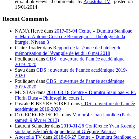
em...
4.5k views
|
0 comments
|
by
Apostolia TV
|
posted on
15/01/2014
Recent Comments
NANA Hervé
dans
2017-05-04 Centre « Dumitru Staniloae
»: Marc-Antoine Costa de Beauregard – Théologie de la
liturgie. Niveau 3
Claire Toader
dans
Repport de la séance de l’atelier de
mémorisation de l’évangile de jeudi 10 mai 2018
Pouliquen
dans
CDS : ouverture de l’année académique
2019-2020
Savu
dans
CDS : ouverture de l’année académique 2019-
2020
Pouliquen
dans
CDS : ouverture de l’année académique
2019-2020
MUSTAS
dans
2016-03-18 Centre « Dumitru Staniloae »: Pr.
Florin Buca – Philosophie, cours 1.
Pascale RIBEYRE SORET
dans
CDS : ouverture de l’année
académique 2019-2020
Dr.GEORGES ISCRU
dans
Martor 4 : Ioan Ianolide (Paris,
samedi 9 février 2013)
Laurent Schneller
dans
2019-01-26 Conférence Yvan Koenig
sur la pensée théologique de saint Grégoire Palamas
Apostolia TV
dans
2018-06-27 Centre « Dumitru Staniloae »: