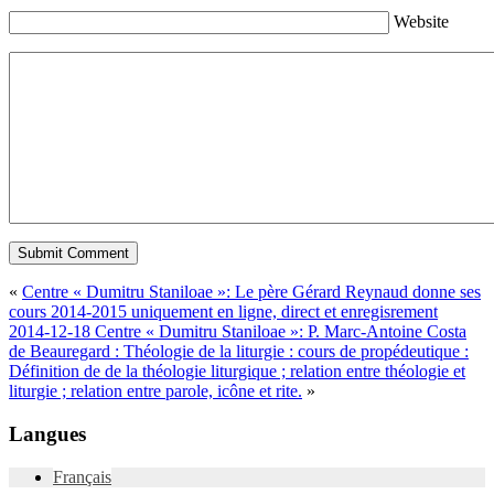
Website
«
Centre « Dumitru Staniloae »: Le père Gérard Reynaud donne ses
cours 2014-2015 uniquement en ligne, direct et enregisrement
2014-12-18 Centre « Dumitru Staniloae »: P. Marc-Antoine Costa
de Beauregard : Théologie de la liturgie : cours de propédeutique :
Définition de de la théologie liturgique ; relation entre théologie et
liturgie ; relation entre parole, icône et rite.
»
Langues
Français