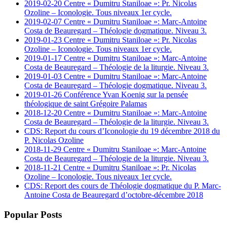
2019-02-20 Centre « Dumitru Staniloae »: Pr. Nicolas
Ozoline – Iconologie. Tous niveaux 1er cycle.
2019-02-07 Centre « Dumitru Staniloae »: Marc-Antoine
Costa de Beauregard – Théologie dogmatique. Niveau 3.
2019-01-23 Centre « Dumitru Staniloae »: Pr. Nicolas
Ozoline – Iconologie. Tous niveaux 1er cycle.
2019-01-17 Centre « Dumitru Staniloae »: Marc-Antoine
Costa de Beauregard – Théologie de la liturgie. Niveau 3.
2019-01-03 Centre « Dumitru Staniloae »: Marc-Antoine
Costa de Beauregard – Théologie dogmatique. Niveau 3.
2019-01-26 Conférence Yvan Koenig sur la pensée
théologique de saint Grégoire Palamas
2018-12-20 Centre « Dumitru Staniloae »: Marc-Antoine
Costa de Beauregard – Théologie de la liturgie. Niveau 3.
CDS: Report du cours d’Iconologie du 19 décembre 2018 du
P. Nicolas Ozoline
2018-11-29 Centre « Dumitru Staniloae »: Marc-Antoine
Costa de Beauregard – Théologie de la liturgie. Niveau 3.
2018-11-21 Centre « Dumitru Staniloae »: Pr. Nicolas
Ozoline – Iconologie. Tous niveaux 1er cycle.
CDS: Report des cours de Théologie dogmatique du P. Marc-
Antoine Costa de Beauregard d’octobre-décembre 2018
Popular Posts