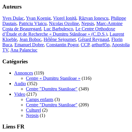
Auteurs
Yves Dulac
,
Yvan Koenig
,
Viorel Ioniță
,
Răzvan Ionescu
,
Philippe
Dautais
,
Patriciu Vlaicu
,
Nicolas Ozoline
,
Nepsis
,
Marc-Antoine
Costa de Beauregard
,
Luc Barbulesco
,
Le Centre Orthodoxe
d’Étude et de Recherche « Dumitru Stăniloae » (C.D.S.)
,
Laurent
Kloeble
,
Jean Boboc
,
Hélène Sejournet
,
Gérard Reynaud
,
Florin
Buca
,
Emanuel Dobre
,
Constantin Pogor
,
CCP
,
arthur85p
,
Apostolia
TV
,
Ana Palanciuc
Catégories
Annonces
(119)
Centre « Dumitru Staniloae »
(116)
Audio
(352)
Centre "Dumitru Staniloae"
(349)
Video
(217)
Camps enfants
(3)
Centre "Dumitru Staniloae"
(209)
Culturel
(2)
Nepsis
(1)
Liens FR