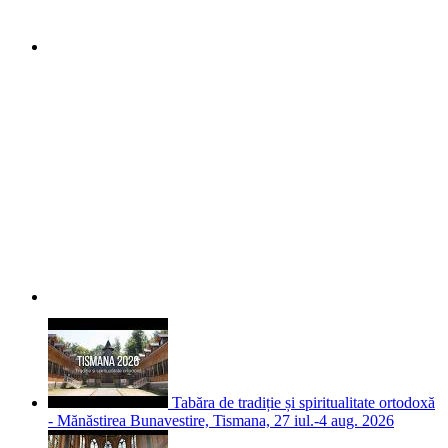
Tabăra de tradiție și spiritualitate ortodoxă
- Mănăstirea Bunavestire, Tismana, 27 iul.-4 aug. 2026