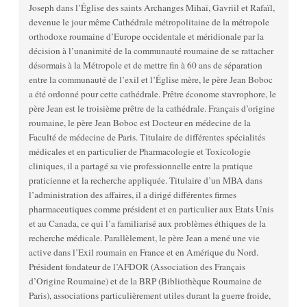
Joseph dans l’Église des saints Archanges Mihaï, Gavriil et Rafaïl,
devenue le jour même Cathédrale métropolitaine de la métropole
orthodoxe roumaine d’Europe occidentale et méridionale par la
décision à l’unanimité de la communauté roumaine de se rattacher
désormais à la Métropole et de mettre fin à 60 ans de séparation
entre la communauté de l’exil et l’Église mère, le père Jean Boboc
a été ordonné pour cette cathédrale. Prêtre économe stavrophore, le
père Jean est le troisième prêtre de la cathédrale. Français d’origine
roumaine, le père Jean Boboc est Docteur en médecine de la
Faculté de médecine de Paris. Titulaire de différentes spécialités
médicales et en particulier de Pharmacologie et Toxicologie
cliniques, il a partagé sa vie professionnelle entre la pratique
praticienne et la recherche appliquée. Titulaire d’un MBA dans
l’administration des affaires, il a dirigé différentes firmes
pharmaceutiques comme président et en particulier aux Etats Unis
et au Canada, ce qui l’a familiarisé aux problèmes éthiques de la
recherche médicale. Parallèlement, le père Jean a mené une vie
active dans l’Exil roumain en France et en Amérique du Nord.
Président fondateur de l’AFDOR (Association des Français
d’Origine Roumaine) et de la BRP (Bibliothèque Roumaine de
Paris), associations particulièrement utiles durant la guerre froide,