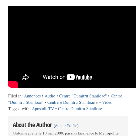
Filed in:
Annonces
•
Audio
•
Centre "Dumitru Staniloae"
•
Centre
"Dumitru Staniloae"
•
Centre « Dumitru Staniloae »
•
Video
Tagged with:
ApostoliaTV
•
Centre Dumitru Staniloae
About the Author
(
Author Profile
)
Ordonné prêtre le 10 mai 2009, par son Éminence le Métropolite