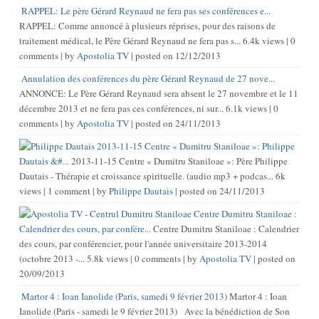
RAPPEL: Le père Gérard Reynaud ne fera pas ses conférences e...
RAPPEL: Comme annoncé à plusieurs réprises, pour des raisons de
traitement médical, le Père Gérard Reynaud ne fera pas s...
6.4k views
|
0
comments
|
by
Apostolia TV
|
posted on 12/12/2013
Annulation des conférences du père Gérard Reynaud de 27 nove...
ANNONCE: Le Père Gérard Reynaud sera absent le 27 novembre et le 11
décembre 2013 et ne fera pas ces conférences, ni sur...
6.1k views
|
0
comments
|
by
Apostolia TV
|
posted on 24/11/2013
2013-11-15 Centre « Dumitru Staniloae »: Philippe
Dautais &#...
2013-11-15 Centre « Dumitru Staniloae »: Père Philippe
Dautais - Thérapie et croissance spirituelle. (audio mp3 + podcas...
6k
views
|
1 comment
|
by
Philippe Dautais
|
posted on 24/11/2013
Centre Dumitru Staniloae :
Calendrier des cours, par confére...
Centre Dumitru Staniloae : Calendrier
des cours, par conférencier, pour l'année universitaire 2013-2014
(octobre 2013 -...
5.8k views
|
0 comments
|
by
Apostolia TV
|
posted on
20/09/2013
Martor 4 : Ioan Ianolide (Paris, samedi 9 février 2013)
Martor 4 : Ioan
Ianolide (Paris - samedi le 9 février 2013) Avec la bénédiction de Son