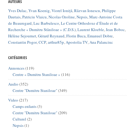
AUTEURS
Yves Dulac
,
Yvan Koenig
,
Viorel Ioniță
,
Răzvan Ionescu
,
Philippe
Dautais
,
Patriciu Vlaicu
,
Nicolas Ozoline
,
Nepsis
,
Marc-Antoine Costa
de Beauregard
,
Luc Barbulesco
,
Le Centre Orthodoxe d’Étude et de
Recherche « Dumitru Stăniloae » (C.D.S.)
,
Laurent Kloeble
,
Jean Boboc
,
Hélène Sejournet
,
Gérard Reynaud
,
Florin Buca
,
Emanuel Dobre
,
Constantin Pogor
,
CCP
,
arthur85p
,
Apostolia TV
,
Ana Palanciuc
CATÉGORIES
Annonces
(119)
Centre « Dumitru Staniloae »
(116)
Audio
(352)
Centre "Dumitru Staniloae"
(349)
Video
(217)
Camps enfants
(3)
Centre "Dumitru Staniloae"
(209)
Culturel
(2)
Nepsis
(1)