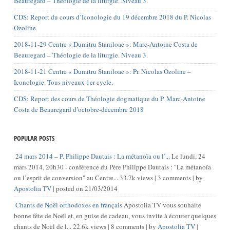
Beauregard – Théologie de la liturgie. Niveau 3.
CDS: Report du cours d’Iconologie du 19 décembre 2018 du P. Nicolas
Ozoline
2018-11-29 Centre « Dumitru Staniloae »: Marc-Antoine Costa de
Beauregard – Théologie de la liturgie. Niveau 3.
2018-11-21 Centre « Dumitru Staniloae »: Pr. Nicolas Ozoline –
Iconologie. Tous niveaux 1er cycle.
CDS: Report des cours de Théologie dogmatique du P. Marc-Antoine
Costa de Beauregard d’octobre-décembre 2018
POPULAR POSTS
24 mars 2014 – P. Philippe Dautais : La métanoïa ou l’...
Le lundi, 24
mars 2014, 20h30 - conférence du Père Philippe Dautais : "La métanoïa
ou l’esprit de conversion" au Centre...
33.7k views
|
3 comments
|
by
Apostolia TV
|
posted on 21/03/2014
Chants de Noël orthodoxes en français
Apostolia TV vous souhaite
bonne fête de Noël et, en guise de cadeau, vous invite à écouter quelques
chants de Noël de l...
22.6k views
|
8 comments
|
by
Apostolia TV
|