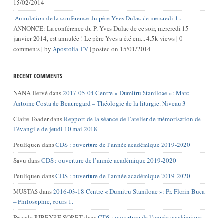
15/02/2014
Annulation de la conférence du père Yves Dulac de mercredi 1...
ANNONCE: La conférence du P. Yves Dulac de ce soir, mercredi 15
janvier 2014, est annulée ! Le père Yves a été em...
4.5k views
|
0
comments
|
by
Apostolia TV
|
posted on 15/01/2014
RECENT COMMENTS
NANA Hervé
dans
2017-05-04 Centre « Dumitru Staniloae »: Marc-
Antoine Costa de Beauregard – Théologie de la liturgie. Niveau 3
Claire Toader
dans
Repport de la séance de l’atelier de mémorisation de
l’évangile de jeudi 10 mai 2018
Pouliquen
dans
CDS : ouverture de l’année académique 2019-2020
Savu
dans
CDS : ouverture de l’année académique 2019-2020
Pouliquen
dans
CDS : ouverture de l’année académique 2019-2020
MUSTAS
dans
2016-03-18 Centre « Dumitru Staniloae »: Pr. Florin Buca
– Philosophie, cours 1.
Pascale RIBEYRE SORET
dans
CDS : ouverture de l’année académique