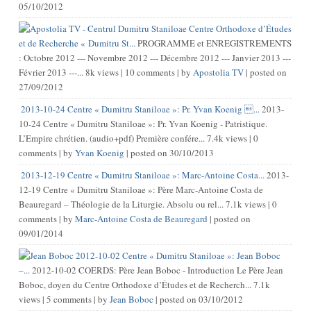
05/10/2012
Centre Orthodoxe d’Études
et de Recherche « Dumitru St...
PROGRAMME et ENREGISTREMENTS
: Octobre 2012 --- Novembre 2012 --- Décembre 2012 --- Janvier 2013 ---
Février 2013 ---...
8k views
|
10 comments
|
by
Apostolia TV
|
posted on
27/09/2012
2013-10-24 Centre « Dumitru Staniloae »: Pr. Yvan Koenig ...
2013-
10-24 Centre « Dumitru Staniloae »: Pr. Yvan Koenig - Patristique.
L’Empire chrétien. (audio+pdf) Première confére...
7.4k views
|
0
comments
|
by
Yvan Koenig
|
posted on 30/10/2013
2013-12-19 Centre « Dumitru Staniloae »: Marc-Antoine Costa...
2013-
12-19 Centre « Dumitru Staniloae »: Père Marc-Antoine Costa de
Beauregard – Théologie de la Liturgie. Absolu ou rel...
7.1k views
|
0
comments
|
by
Marc-Antoine Costa de Beauregard
|
posted on
09/01/2014
2012-10-02 Centre « Dumitru Staniloae »: Jean Boboc
–...
2012-10-02 COERDS: Père Jean Boboc - Introduction Le Père Jean
Boboc, doyen du Centre Orthodoxe d’Études et de Recherch...
7.1k
views
|
5 comments
|
by
Jean Boboc
|
posted on 03/10/2012