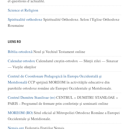
et questions d’actualité.
Science et Religion
Spiritualité orthodoxe
Spiritualité Orthodoxe. Selon l’Eglise Orthodoxe
Roumaine
LIENS RO
Biblia ortodoxă
Noul și Vechiul Testament online
Calendar ortodox
Calendarul creștin-ortodox — Sfinții zilei — Sinaxar
— Viețile sfinților
Centrul de Coordonare Pedagogică în Europa Occidentală şi
Meridională
CCP sprijină MOREOM în activităţile educative din
parohiile ortodoxe române ale Europei Occidentale şi Meridionale.
Centrul Dumitru Staniloae (ro)
CENTRUL « DUMITRU STANILOAE »
PARIS – Programul de formare prin conferințe și seminarii online
MOREOM (RO)
Situl oficial al Mitropoliei Ortodoxe Române a Europei
Occidentale și Meridionale.
Nepsis.org
Federatia Fratiilor Nepsis