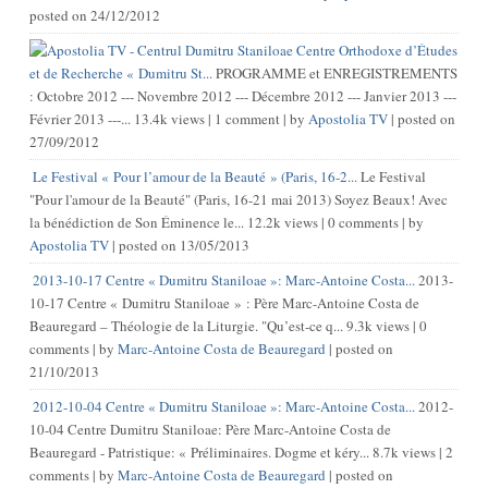
posted on 24/12/2012
Centre Orthodoxe d’Études
et de Recherche « Dumitru St...
PROGRAMME et ENREGISTREMENTS
: Octobre 2012 --- Novembre 2012 --- Décembre 2012 --- Janvier 2013 ---
Février 2013 ---...
13.4k views
|
1 comment
|
by
Apostolia TV
|
posted on
27/09/2012
Le Festival « Pour l’amour de la Beauté » (Paris, 16-2...
Le Festival
"Pour l'amour de la Beauté" (Paris, 16-21 mai 2013) Soyez Beaux! Avec
la bénédiction de Son Éminence le...
12.2k views
|
0 comments
|
by
Apostolia TV
|
posted on 13/05/2013
2013-10-17 Centre « Dumitru Staniloae »: Marc-Antoine Costa...
2013-
10-17 Centre « Dumitru Staniloae » : Père Marc-Antoine Costa de
Beauregard – Théologie de la Liturgie. "Qu’est-ce q...
9.3k views
|
0
comments
|
by
Marc-Antoine Costa de Beauregard
|
posted on
21/10/2013
2012-10-04 Centre « Dumitru Staniloae »: Marc-Antoine Costa...
2012-
10-04 Centre Dumitru Staniloae: Père Marc-Antoine Costa de
Beauregard - Patristique: « Préliminaires. Dogme et kéry...
8.7k views
|
2
comments
|
by
Marc-Antoine Costa de Beauregard
|
posted on