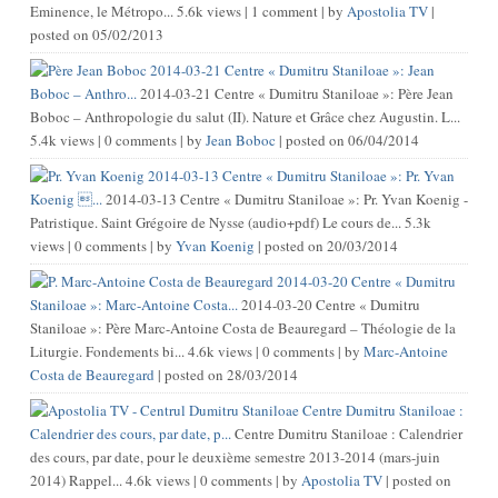
Eminence, le Métropo...
5.6k views
|
1 comment
|
by
Apostolia TV
|
posted on 05/02/2013
2014-03-21 Centre « Dumitru Staniloae »: Jean
Boboc – Anthro...
2014-03-21 Centre « Dumitru Staniloae »: Père Jean
Boboc – Anthropologie du salut (II). Nature et Grâce chez Augustin. L...
5.4k views
|
0 comments
|
by
Jean Boboc
|
posted on 06/04/2014
2014-03-13 Centre « Dumitru Staniloae »: Pr. Yvan
Koenig ...
2014-03-13 Centre « Dumitru Staniloae »: Pr. Yvan Koenig -
Patristique. Saint Grégoire de Nysse (audio+pdf) Le cours de...
5.3k
views
|
0 comments
|
by
Yvan Koenig
|
posted on 20/03/2014
2014-03-20 Centre « Dumitru
Staniloae »: Marc-Antoine Costa...
2014-03-20 Centre « Dumitru
Staniloae »: Père Marc-Antoine Costa de Beauregard – Théologie de la
Liturgie. Fondements bi...
4.6k views
|
0 comments
|
by
Marc-Antoine
Costa de Beauregard
|
posted on 28/03/2014
Centre Dumitru Staniloae :
Calendrier des cours, par date, p...
Centre Dumitru Staniloae : Calendrier
des cours, par date, pour le deuxième semestre 2013-2014 (mars-juin
2014) Rappel...
4.6k views
|
0 comments
|
by
Apostolia TV
|
posted on