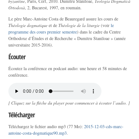
byzantine
, Paris, Cerf, 2010. Dumitru Stàniloae,
Teologia Dogmaticà
Ortodoxà
, 2, Bucarest, 1997, en roumain.
Le père Marc-Antoine Costa de Beauregard assure les cours de
Théologie dogmatique
et de
Théologie de la liturgie
(voir
le
programme des cours premier semestre
) dans le cadre du Centre
Orthodoxe d’Études et de Recherche « Dumitru Staniloae » (année
universitaire 2015-2016).
Écouter
Écoutez la conférence en podcast audio: une heure et 58 minutes de
conférence.
[ Cliquez sur la flèche du player pour commencer à écouter l’audio. ]
Télécharger
Téléchargez le fichier audio mp3 (77 Mo):
2015-12-03-cds-marc-
antoine-costa-dogmatique90.mp3
.