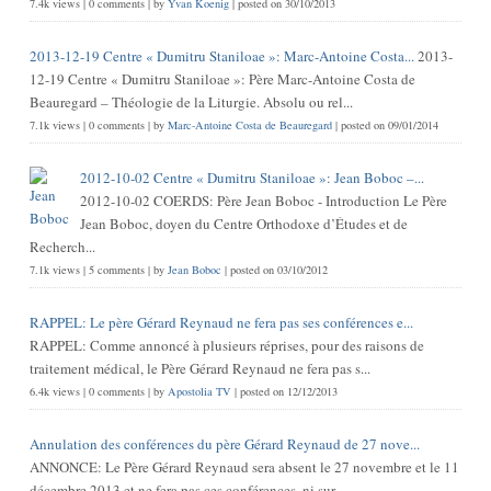
7.4k views
|
0 comments
|
by
Yvan Koenig
|
posted on 30/10/2013
2013-12-19 Centre « Dumitru Staniloae »: Marc-Antoine Costa...
2013-
12-19 Centre « Dumitru Staniloae »: Père Marc-Antoine Costa de
Beauregard – Théologie de la Liturgie. Absolu ou rel...
7.1k views
|
0 comments
|
by
Marc-Antoine Costa de Beauregard
|
posted on 09/01/2014
2012-10-02 Centre « Dumitru Staniloae »: Jean Boboc –...
2012-10-02 COERDS: Père Jean Boboc - Introduction Le Père
Jean Boboc, doyen du Centre Orthodoxe d’Études et de
Recherch...
7.1k views
|
5 comments
|
by
Jean Boboc
|
posted on 03/10/2012
RAPPEL: Le père Gérard Reynaud ne fera pas ses conférences e...
RAPPEL: Comme annoncé à plusieurs réprises, pour des raisons de
traitement médical, le Père Gérard Reynaud ne fera pas s...
6.4k views
|
0 comments
|
by
Apostolia TV
|
posted on 12/12/2013
Annulation des conférences du père Gérard Reynaud de 27 nove...
ANNONCE: Le Père Gérard Reynaud sera absent le 27 novembre et le 11
décembre 2013 et ne fera pas ces conférences, ni sur...