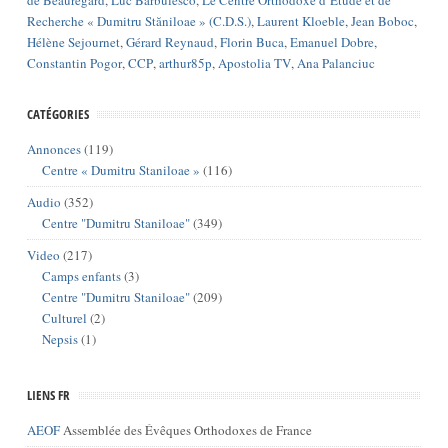
de Beauregard
,
Luc Barbulesco
,
Le Centre Orthodoxe d’Étude et de
Recherche « Dumitru Stăniloae » (C.D.S.)
,
Laurent Kloeble
,
Jean Boboc
,
Hélène Sejournet
,
Gérard Reynaud
,
Florin Buca
,
Emanuel Dobre
,
Constantin Pogor
,
CCP
,
arthur85p
,
Apostolia TV
,
Ana Palanciuc
CATÉGORIES
Annonces
(119)
Centre « Dumitru Staniloae »
(116)
Audio
(352)
Centre "Dumitru Staniloae"
(349)
Video
(217)
Camps enfants
(3)
Centre "Dumitru Staniloae"
(209)
Culturel
(2)
Nepsis
(1)
LIENS FR
AEOF
Assemblée des Évêques Orthodoxes de France