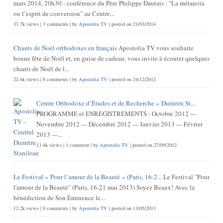
mars 2014, 20h30 - conférence du Père Philippe Dautais : "La métanoïa
ou l’esprit de conversion" au Centre...
33.7k views
|
3 comments
|
by
Apostolia TV
|
posted on 21/03/2014
Chants de Noël orthodoxes en français
Apostolia TV vous souhaite
bonne fête de Noël et, en guise de cadeau, vous invite à écouter quelques
chants de Noël de l...
22.6k views
|
8 comments
|
by
Apostolia TV
|
posted on 24/12/2012
Centre Orthodoxe d’Études et de Recherche « Dumitru St...
PROGRAMME et ENREGISTREMENTS : Octobre 2012 ---
Novembre 2012 --- Décembre 2012 --- Janvier 2013 --- Février
2013 ---...
13.4k views
|
1 comment
|
by
Apostolia TV
|
posted on 27/09/2012
Le Festival « Pour l’amour de la Beauté » (Paris, 16-2...
Le Festival "Pour
l'amour de la Beauté" (Paris, 16-21 mai 2013) Soyez Beaux! Avec la
bénédiction de Son Éminence le...
12.2k views
|
0 comments
|
by
Apostolia TV
|
posted on 13/05/2013