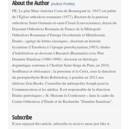
About the Author
(
Author Profile
)
FR: Le père Marc-Antoine Costa de Beauregard (n. 1947) est prêtre
de l’Église orthodoxe roumaine (1977), Recteur de la paroisse
orthodoxe Saint-Germain-et-saint-Cloud (Louveciennes), doyen du
Doyenné Orthodoxe Roumain de France de la Métropole
Orthodoxe Roumaine d’Europe Occidentale et Méridionale.
Études : agrégé de lettres classiques ; doctorat en histoire
byzantine (l’Eusebeia à l’époque protobyzantine,1983); études
d’habilitation au doctorat à Bucarest (Roumanie) avec Père
Dumitru Stàniloae (1980-1990) ; doctorat en théologie
dogmatique soutenue à l’Institut Saint-Serge de Paris, en 2010,
Souffrance et obéissance ; la personne et la Croix, sous la direction
du protopresbytre Boris Bobrinskoy, à paraître en 2012 aux
éditions Zeta Books. Conseiller du métropolite Joseph pour la
Communication et les médias. Il est responsable de la direction
Études patristiques « St. Maxime le Confesseur » dans le cadre du
Centre Orthodoxe d’Étude et de Recherche "Dumitru Staniloae".
Subscribe
If you enjoyed this article, subscribe to receive more just like it.