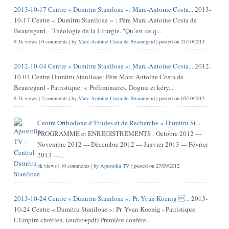
2013-10-17 Centre « Dumitru Staniloae »: Marc-Antoine Costa...
2013-
10-17 Centre « Dumitru Staniloae » : Père Marc-Antoine Costa de
Beauregard – Théologie de la Liturgie. "Qu’est-ce q...
9.3k views
|
0 comments
|
by
Marc-Antoine Costa de Beauregard
|
posted on 21/10/2013
2012-10-04 Centre « Dumitru Staniloae »: Marc-Antoine Costa...
2012-
10-04 Centre Dumitru Staniloae: Père Marc-Antoine Costa de
Beauregard - Patristique: « Préliminaires. Dogme et kéry...
8.7k views
|
2 comments
|
by
Marc-Antoine Costa de Beauregard
|
posted on 05/10/2012
Centre Orthodoxe d’Études et de Recherche « Dumitru St...
PROGRAMME et ENREGISTREMENTS : Octobre 2012 ---
Novembre 2012 --- Décembre 2012 --- Janvier 2013 --- Février
2013 ---...
8k views
|
10 comments
|
by
Apostolia TV
|
posted on 27/09/2012
2013-10-24 Centre « Dumitru Staniloae »: Pr. Yvan Koenig ...
2013-
10-24 Centre « Dumitru Staniloae »: Pr. Yvan Koenig - Patristique.
L’Empire chrétien. (audio+pdf) Première confére...