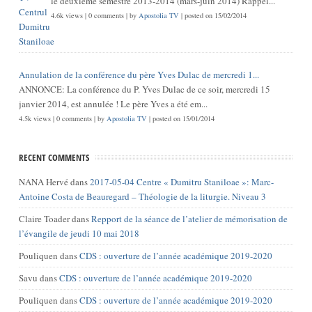
le deuxième semestre 2013-2014 (mars-juin 2014) Rappel...
4.6k views
|
0 comments
|
by
Apostolia TV
|
posted on 15/02/2014
Annulation de la conférence du père Yves Dulac de mercredi 1...
ANNONCE: La conférence du P. Yves Dulac de ce soir, mercredi 15
janvier 2014, est annulée ! Le père Yves a été em...
4.5k views
|
0 comments
|
by
Apostolia TV
|
posted on 15/01/2014
RECENT COMMENTS
NANA Hervé
dans
2017-05-04 Centre « Dumitru Staniloae »: Marc-
Antoine Costa de Beauregard – Théologie de la liturgie. Niveau 3
Claire Toader
dans
Repport de la séance de l’atelier de mémorisation de
l’évangile de jeudi 10 mai 2018
Pouliquen
dans
CDS : ouverture de l’année académique 2019-2020
Savu
dans
CDS : ouverture de l’année académique 2019-2020
Pouliquen
dans
CDS : ouverture de l’année académique 2019-2020