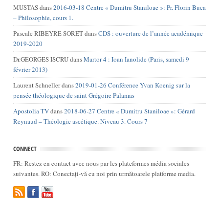
MUSTAS
dans
2016-03-18 Centre « Dumitru Staniloae »: Pr. Florin Buca
– Philosophie, cours 1.
Pascale RIBEYRE SORET
dans
CDS : ouverture de l’année académique
2019-2020
Dr.GEORGES ISCRU
dans
Martor 4 : Ioan Ianolide (Paris, samedi 9
février 2013)
Laurent Schneller
dans
2019-01-26 Conférence Yvan Koenig sur la
pensée théologique de saint Grégoire Palamas
Apostolia TV
dans
2018-06-27 Centre « Dumitru Staniloae »: Gérard
Reynaud – Théologie ascétique. Niveau 3. Cours 7
CONNECT
FR: Restez en contact avec nous par les plateformes média sociales
suivantes. RO: Conectați-vă cu noi prin următoarele platforme media.