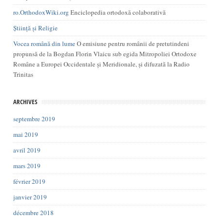
ro.OrthodoxWiki.org
Enciclopedia ortodoxă colaborativă
Știință și Religie
Vocea română din lume
O emisiune pentru românii de pretutindeni
propunsă de la Bogdan Florin Vlaicu sub egida Mitropoliei Ortodoxe
Române a Europei Occidentale și Meridionale, și difuzată la Radio
Trinitas
ARCHIVES
septembre 2019
mai 2019
avril 2019
mars 2019
février 2019
janvier 2019
décembre 2018