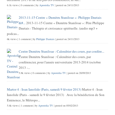
6.1k views
|
0 comments
|
by
Apostolia TV
|
posted on 24/11/2013
2013-11-15 Centre « Dumitru Staniloae »: Philippe Dautais
&#...
2013-11-15 Centre « Dumitru Staniloae »: Père Philippe
Dautais - Thérapie et croissance spirituelle. (audio mp3 +
podcas...
6k views
|
1 comment
|
by
Philippe Dautais
|
posted on 24/11/2013
Centre Dumitru Staniloae : Calendrier des cours, par confére...
Centre Dumitru Staniloae : Calendrier des cours, par
conférencier, pour l'année universitaire 2013-2014 (octobre
2013 -...
5.8k views
|
0 comments
|
by
Apostolia TV
|
posted on 20/09/2013
Martor 4 : Ioan Ianolide (Paris, samedi 9 février 2013)
Martor 4 : Ioan
Ianolide (Paris - samedi le 9 février 2013) Avec la bénédiction de Son
Eminence, le Métropo...
5.6k views
|
1 comment
|
by
Apostolia TV
|
posted on 05/02/2013