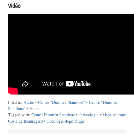
Vidéo
Filed in:
Audio
•
Centre "Dumitru Staniloae"
•
Centre "Dumitru
Staniloae"
•
Video
Tagged with:
Centre Dumitru Staniloae
•
christologie
•
Marc-Antoine
Costa de Beauregard
•
Théologie dogmatique