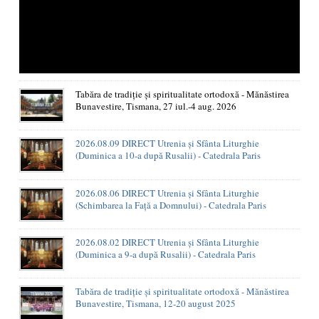
Tabăra de tradiție și spiritualitate ortodoxă - Mănăstirea
Bunavestire, Tismana, 27 iul.-4 aug. 2026
2026.08.09 DIRECT Utrenia și Sfânta Liturghie
(Duminica a 10-a după Rusalii) - Catedrala Paris
2026.08.06 DIRECT Utrenia și Sfânta Liturghie
(Schimbarea la Față a Domnului) - Catedrala Paris
2026.08.02 DIRECT Utrenia și Sfânta Liturghie
(Duminica a 9-a după Rusalii) - Catedrala Paris
Tabăra de tradiție și spiritualitate ortodoxă - Mănăstirea
Bunavestire, Tismana, 12-20 august 2025