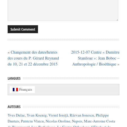
«
Changement des dates/heures
2015-12-07 Centre « Dumitru
des cours du P. Gérard Reynaud
Staniloae »: Jean Boboc –
du 10, 21 et 22 décembre 2015
Anthropologie / Bioéthique
»
LANGUES
Français
AUTEURS
Yves Dulac
,
Yvan Koenig
,
Viorel Ioniță
,
Răzvan Ionescu
,
Philippe
Dautais
,
Patriciu Vlaicu
,
Nicolas Ozoline
,
Nepsis
,
Marc-Antoine Costa