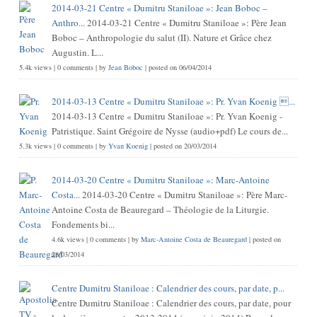
2014-03-21 Centre « Dumitru Staniloae »: Jean Boboc –
Anthro...
2014-03-21 Centre « Dumitru Staniloae »: Père Jean
Boboc – Anthropologie du salut (II). Nature et Grâce chez
Augustin. L...
5.4k views
|
0 comments
|
by
Jean Boboc
|
posted on 06/04/2014
2014-03-13 Centre « Dumitru Staniloae »: Pr. Yvan Koenig ...
2014-03-13 Centre « Dumitru Staniloae »: Pr. Yvan Koenig -
Patristique. Saint Grégoire de Nysse (audio+pdf) Le cours de...
5.3k views
|
0 comments
|
by
Yvan Koenig
|
posted on 20/03/2014
2014-03-20 Centre « Dumitru Staniloae »: Marc-Antoine
Costa...
2014-03-20 Centre « Dumitru Staniloae »: Père Marc-
Antoine Costa de Beauregard – Théologie de la Liturgie.
Fondements bi...
4.6k views
|
0 comments
|
by
Marc-Antoine Costa de Beauregard
|
posted on
28/03/2014
Centre Dumitru Staniloae : Calendrier des cours, par date, p...
Centre Dumitru Staniloae : Calendrier des cours, par date, pour