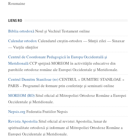
Roumaine
LIENS RO
Biblia ortodoxă
Noul și Vechiul Testament online
Calendar ortodox
Calendarul creștin-ortodox — Sfinții zilei — Sinaxar
— Viețile sfinților
Centrul de Coordonare Pedagogică în Europa Occidentală şi
Meridională
CCP sprijină MOREOM în activităţile educative din
parohiile ortodoxe române ale Europei Occidentale şi Meridionale.
Centrul Dumitru Staniloae (ro)
CENTRUL « DUMITRU STANILOAE »
PARIS – Programul de formare prin conferințe și seminarii online
MOREOM (RO)
Situl oficial al Mitropoliei Ortodoxe Române a Europei
Occidentale și Meridionale.
Nepsis.org
Federatia Fratiilor Nepsis
Revista Apostolia
Situl oficial al revistei Apostolia, lunar de
spiritualitate ortodoxă și informare al Mitropoliei Ortodoxe Române a
Europei Occidentale și Meridionale.