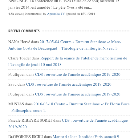
ANNONCE: La conférence du P. Yves Dulac de ce soir, mercredi 15
janvier 2014, est annulée ! Le père Yves a été em...
4.5k views
|
0 comments
|
by
Apostolia TV
|
posted on 15/01/2014
RECENT COMMENTS
NANA Hervé
dans
2017-05-04 Centre « Dumitru Staniloae »: Marc-
Antoine Costa de Beauregard – Théologie de la liturgie. Niveau 3
Claire Toader
dans
Repport de la séance de l’atelier de mémorisation de
l’évangile de jeudi 10 mai 2018
Pouliquen
dans
CDS : ouverture de l’année académique 2019-2020
Savu
dans
CDS : ouverture de l’année académique 2019-2020
Pouliquen
dans
CDS : ouverture de l’année académique 2019-2020
MUSTAS
dans
2016-03-18 Centre « Dumitru Staniloae »: Pr. Florin Buca
– Philosophie, cours 1.
Pascale RIBEYRE SORET
dans
CDS : ouverture de l’année académique
2019-2020
Dr.GEORGES ISCRU
dans
Martor 4 : Ioan Ianolide (Paris, samedi 9