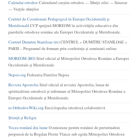
Calendar ortodox
Calendarul creștin-ortodox — Sfinții zilei — Sinaxar
— Viețile sfinților
Centrul de Coordonare Pedagogică în Europa Occidentală şi
Meridională
CCP sprijină MOREOM în activităţile educative din
parohiile ortodoxe române ale Europei Occidentale şi Meridionale.
Centrul Dumitru Staniloae (ro)
CENTRUL « DUMITRU STANILOAE »
PARIS – Programul de formare prin conferințe și seminarii online
MOREOM (RO)
Situl oficial al Mitropoliei Ortodoxe Române a Europei
Occidentale și Meridionale.
Nepsis.org
Federatia Fratiilor Nepsis
Revista Apostolia
Situl oficial al revistei Apostolia, lunar de
spiritualitate ortodoxă și informare al Mitropoliei Ortodoxe Române a
Europei Occidentale și Meridionale.
ro.OrthodoxWiki.org
Enciclopedia ortodoxă colaborativă
Știință și Religie
Vocea română din lume
O emisiune pentru românii de pretutindeni
propunsă de la Bogdan Florin Vlaicu sub egida Mitropoliei Ortodoxe