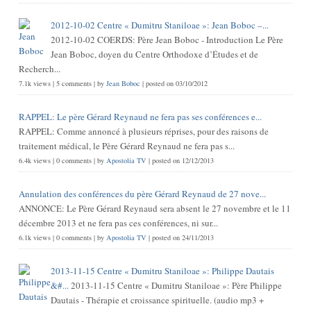
2012-10-02 Centre « Dumitru Staniloae »: Jean Boboc –...
2012-10-02 COERDS: Père Jean Boboc - Introduction Le Père
Jean Boboc, doyen du Centre Orthodoxe d’Études et de
Recherch...
7.1k views
|
5 comments
|
by
Jean Boboc
|
posted on 03/10/2012
RAPPEL: Le père Gérard Reynaud ne fera pas ses conférences e...
RAPPEL: Comme annoncé à plusieurs réprises, pour des raisons de
traitement médical, le Père Gérard Reynaud ne fera pas s...
6.4k views
|
0 comments
|
by
Apostolia TV
|
posted on 12/12/2013
Annulation des conférences du père Gérard Reynaud de 27 nove...
ANNONCE: Le Père Gérard Reynaud sera absent le 27 novembre et le 11
décembre 2013 et ne fera pas ces conférences, ni sur...
6.1k views
|
0 comments
|
by
Apostolia TV
|
posted on 24/11/2013
2013-11-15 Centre « Dumitru Staniloae »: Philippe Dautais
&#...
2013-11-15 Centre « Dumitru Staniloae »: Père Philippe
Dautais - Thérapie et croissance spirituelle. (audio mp3 +