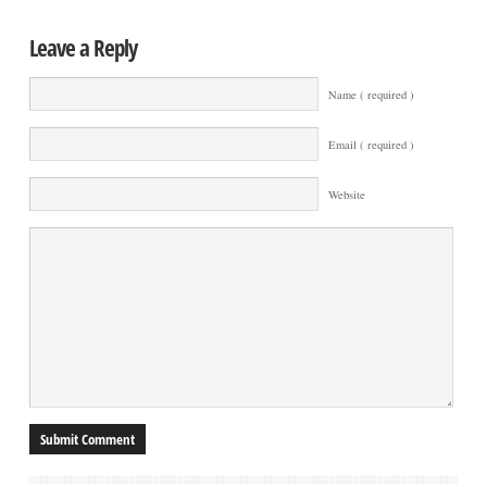
Leave a Reply
Name ( required )
Email ( required )
Website