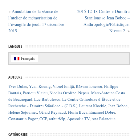
«
Annulation de la séance de
2015-12-18 Centre « Dumitru
l’atelier de mémorisation de
Staniloae »: Jean Boboc –
l’évangile de jeudi 17 décembre
Anthropologie/Patristique.
2015
Niveau 2.
»
LANGUES
Français
AUTEURS
Yves Dulac
,
Yvan Koenig
,
Viorel Ioniță
,
Răzvan Ionescu
,
Philippe
Dautais
,
Patriciu Vlaicu
,
Nicolas Ozoline
,
Nepsis
,
Marc-Antoine Costa
de Beauregard
,
Luc Barbulesco
,
Le Centre Orthodoxe d’Étude et de
Recherche « Dumitru Stăniloae » (C.D.S.)
,
Laurent Kloeble
,
Jean Boboc
,
Hélène Sejournet
,
Gérard Reynaud
,
Florin Buca
,
Emanuel Dobre
,
Constantin Pogor
,
CCP
,
arthur85p
,
Apostolia TV
,
Ana Palanciuc
CATÉGORIES