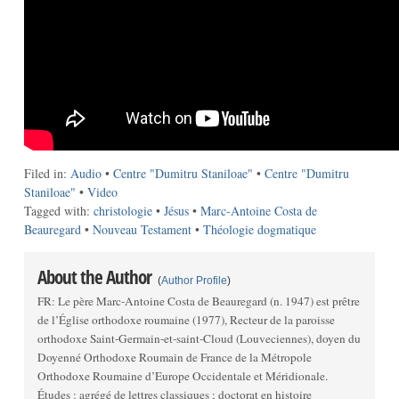
Filed in:
Audio
•
Centre "Dumitru Staniloae"
•
Centre "Dumitru
Staniloae"
•
Video
Tagged with:
christologie
•
Jésus
•
Marc-Antoine Costa de
Beauregard
•
Nouveau Testament
•
Théologie dogmatique
About the Author
(
Author Profile
)
FR: Le père Marc-Antoine Costa de Beauregard (n. 1947) est prêtre
de l’Église orthodoxe roumaine (1977), Recteur de la paroisse
orthodoxe Saint-Germain-et-saint-Cloud (Louveciennes), doyen du
Doyenné Orthodoxe Roumain de France de la Métropole
Orthodoxe Roumaine d’Europe Occidentale et Méridionale.
Études : agrégé de lettres classiques ; doctorat en histoire