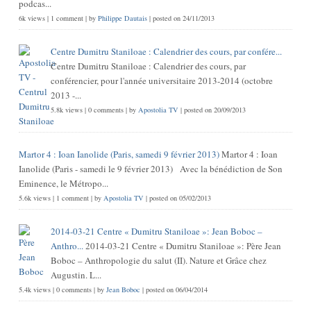
podcas...
6k views
|
1 comment
|
by
Philippe Dautais
|
posted on 24/11/2013
Centre Dumitru Staniloae : Calendrier des cours, par confére...
Centre Dumitru Staniloae : Calendrier des cours, par
conférencier, pour l'année universitaire 2013-2014 (octobre
2013 -...
5.8k views
|
0 comments
|
by
Apostolia TV
|
posted on 20/09/2013
Martor 4 : Ioan Ianolide (Paris, samedi 9 février 2013)
Martor 4 : Ioan
Ianolide (Paris - samedi le 9 février 2013) Avec la bénédiction de Son
Eminence, le Métropo...
5.6k views
|
1 comment
|
by
Apostolia TV
|
posted on 05/02/2013
2014-03-21 Centre « Dumitru Staniloae »: Jean Boboc –
Anthro...
2014-03-21 Centre « Dumitru Staniloae »: Père Jean
Boboc – Anthropologie du salut (II). Nature et Grâce chez
Augustin. L...
5.4k views
|
0 comments
|
by
Jean Boboc
|
posted on 06/04/2014