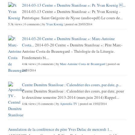
2014-03-13 Centre « Dumitru Staniloae »: Pr. Yvan Koenig ...
2014-03-13 Centre « Dumitru Staniloae »: Pr. Yvan Koenig -
Patristique. Saint Grégoire de Nysse (audio+pdf) Le cours de...
5.3k views
|
0 comments
|
by
Yvan Koenig
|
posted on 20/03/2014
2014-03-20 Centre « Dumitru Staniloae »: Marc-Antoine
Costa...
2014-03-20 Centre « Dumitru Staniloae »: Père Marc-
Antoine Costa de Beauregard – Théologie de la Liturgie.
Fondements bi...
4.6k views
|
0 comments
|
by
Marc-Antoine Costa de Beauregard
|
posted on
28/03/2014
Centre Dumitru Staniloae : Calendrier des cours, par date, p...
Centre Dumitru Staniloae : Calendrier des cours, par date, pour
le deuxième semestre 2013-2014 (mars-juin 2014) Rappel...
4.6k views
|
0 comments
|
by
Apostolia TV
|
posted on 15/02/2014
Annulation de la conférence du père Yves Dulac de mercredi 1...