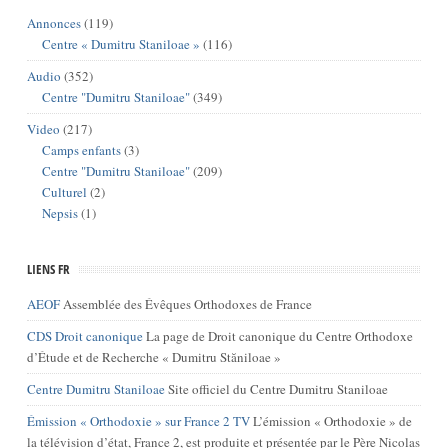
Annonces
(119)
Centre « Dumitru Staniloae »
(116)
Audio
(352)
Centre "Dumitru Staniloae"
(349)
Video
(217)
Camps enfants
(3)
Centre "Dumitru Staniloae"
(209)
Culturel
(2)
Nepsis
(1)
LIENS FR
AEOF
Assemblée des Évêques Orthodoxes de France
CDS Droit canonique
La page de Droit canonique du Centre Orthodoxe
d’Étude et de Recherche « Dumitru Stăniloae »
Centre Dumitru Staniloae
Site officiel du Centre Dumitru Staniloae
Émission « Orthodoxie » sur France 2 TV
L’émission « Orthodoxie » de
la télévision d’état, France 2, est produite et présentée par le Père Nicolas