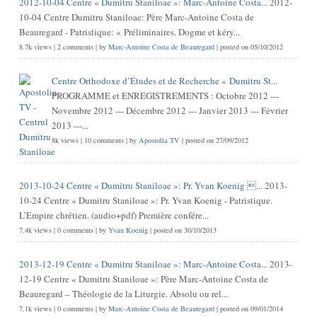
2012-10-04 Centre « Dumitru Staniloae »: Marc-Antoine Costa...
2012-
10-04 Centre Dumitru Staniloae: Père Marc-Antoine Costa de
Beauregard - Patristique: « Préliminaires. Dogme et kéry...
8.7k views
|
2 comments
|
by
Marc-Antoine Costa de Beauregard
|
posted on 05/10/2012
Centre Orthodoxe d’Études et de Recherche « Dumitru St...
PROGRAMME et ENREGISTREMENTS : Octobre 2012 ---
Novembre 2012 --- Décembre 2012 --- Janvier 2013 --- Février
2013 ---...
8k views
|
10 comments
|
by
Apostolia TV
|
posted on 27/09/2012
2013-10-24 Centre « Dumitru Staniloae »: Pr. Yvan Koenig ...
2013-
10-24 Centre « Dumitru Staniloae »: Pr. Yvan Koenig - Patristique.
L’Empire chrétien. (audio+pdf) Première confére...
7.4k views
|
0 comments
|
by
Yvan Koenig
|
posted on 30/10/2013
2013-12-19 Centre « Dumitru Staniloae »: Marc-Antoine Costa...
2013-
12-19 Centre « Dumitru Staniloae »: Père Marc-Antoine Costa de
Beauregard – Théologie de la Liturgie. Absolu ou rel...
7.1k views
|
0 comments
|
by
Marc-Antoine Costa de Beauregard
|
posted on 09/01/2014