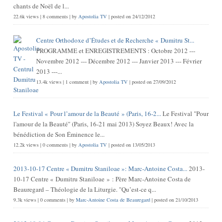
chants de Noël de l...
22.6k views
|
8 comments
|
by
Apostolia TV
|
posted on 24/12/2012
Centre Orthodoxe d’Études et de Recherche « Dumitru St...
PROGRAMME et ENREGISTREMENTS : Octobre 2012 ---
Novembre 2012 --- Décembre 2012 --- Janvier 2013 --- Février
2013 ---...
13.4k views
|
1 comment
|
by
Apostolia TV
|
posted on 27/09/2012
Le Festival « Pour l’amour de la Beauté » (Paris, 16-2...
Le Festival "Pour
l'amour de la Beauté" (Paris, 16-21 mai 2013) Soyez Beaux! Avec la
bénédiction de Son Éminence le...
12.2k views
|
0 comments
|
by
Apostolia TV
|
posted on 13/05/2013
2013-10-17 Centre « Dumitru Staniloae »: Marc-Antoine Costa...
2013-
10-17 Centre « Dumitru Staniloae » : Père Marc-Antoine Costa de
Beauregard – Théologie de la Liturgie. "Qu’est-ce q...
9.3k views
|
0 comments
|
by
Marc-Antoine Costa de Beauregard
|
posted on 21/10/2013