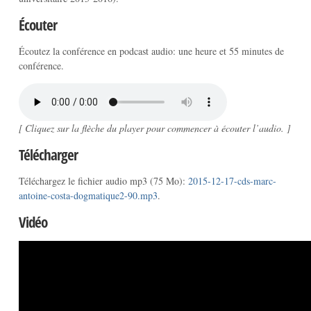
Écouter
Écoutez la conférence en podcast audio: une heure et 55 minutes de
conférence.
[ Cliquez sur la flèche du player pour commencer à écouter l’audio. ]
Télécharger
Téléchargez le fichier audio mp3 (75 Mo):
2015-12-17-cds-marc-
antoine-costa-dogmatique2-90.mp3
.
Vidéo