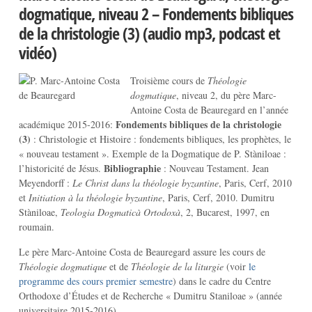
dogmatique, niveau 2 – Fondements bibliques
de la christologie (3) (audio mp3, podcast et
vidéo)
Troisième cours de
Théologie
dogmatique
, niveau 2, du père Marc-
Antoine Costa de Beauregard en l’année
Fondements bibliques de la christologie
académique 2015-2016:
(3)
: Christologie et Histoire : fondements bibliques, les prophètes, le
« nouveau testament ». Exemple de la Dogmatique de P. Stàniloae :
Bibliographie
l’historicité de Jésus.
: Nouveau Testament. Jean
Meyendorff :
Le Christ dans la théologie byzantine
, Paris, Cerf, 2010
et
Initiation à la théologie byzantine
, Paris, Cerf, 2010. Dumitru
Stàniloae,
Teologia Dogmaticà Ortodoxà
, 2, Bucarest, 1997, en
roumain.
Le père Marc-Antoine Costa de Beauregard assure les cours de
Théologie dogmatique
et de
Théologie de la liturgie
(voir
le
programme des cours premier semestre
) dans le cadre du Centre
Orthodoxe d’Études et de Recherche « Dumitru Staniloae » (année
universitaire 2015-2016).