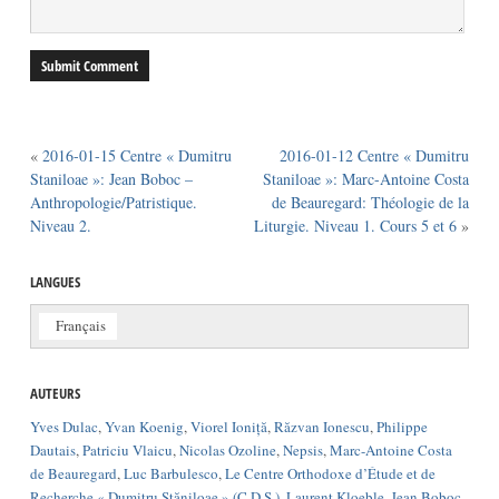
«
2016-01-15 Centre « Dumitru
2016-01-12 Centre « Dumitru
Staniloae »: Jean Boboc –
Staniloae »: Marc-Antoine Costa
Anthropologie/Patristique.
de Beauregard: Théologie de la
Niveau 2.
Liturgie. Niveau 1. Cours 5 et 6
»
LANGUES
Français
AUTEURS
Yves Dulac
,
Yvan Koenig
,
Viorel Ioniță
,
Răzvan Ionescu
,
Philippe
Dautais
,
Patriciu Vlaicu
,
Nicolas Ozoline
,
Nepsis
,
Marc-Antoine Costa
de Beauregard
,
Luc Barbulesco
,
Le Centre Orthodoxe d’Étude et de
Recherche « Dumitru Stăniloae » (C.D.S.)
,
Laurent Kloeble
,
Jean Boboc
,