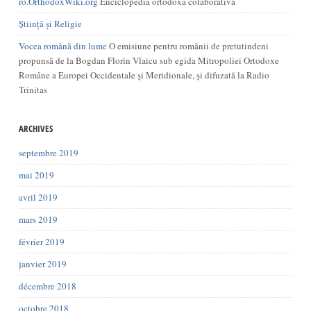
ro.OrthodoxWiki.org
Enciclopedia ortodoxă colaborativă
Știință și Religie
Vocea română din lume
O emisiune pentru românii de pretutindeni
propunsă de la Bogdan Florin Vlaicu sub egida Mitropoliei Ortodoxe
Române a Europei Occidentale și Meridionale, și difuzată la Radio
Trinitas
ARCHIVES
septembre 2019
mai 2019
avril 2019
mars 2019
février 2019
janvier 2019
décembre 2018
octobre 2018