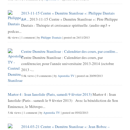
2013-11-15 Centre « Dumitru Staniloae »: Philippe Dautais
&#...
2013-11-15 Centre « Dumitru Staniloae »: Père Philippe
Dautais - Thérapie et croissance spirituelle. (audio mp3 +
podcas...
6k views
|
1 comment
|
by
Philippe Dautais
|
posted on 24/11/2013
Centre Dumitru Staniloae : Calendrier des cours, par confére...
Centre Dumitru Staniloae : Calendrier des cours, par
conférencier, pour l'année universitaire 2013-2014 (octobre
2013 -...
5.8k views
|
0 comments
|
by
Apostolia TV
|
posted on 20/09/2013
Martor 4 : Ioan Ianolide (Paris, samedi 9 février 2013)
Martor 4 : Ioan
Ianolide (Paris - samedi le 9 février 2013) Avec la bénédiction de Son
Eminence, le Métropo...
5.6k views
|
1 comment
|
by
Apostolia TV
|
posted on 05/02/2013
2014-03-21 Centre « Dumitru Staniloae »: Jean Boboc –