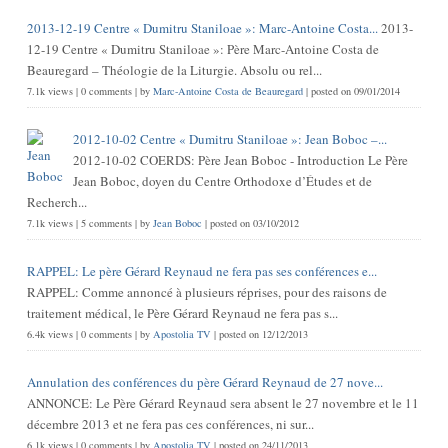
2013-12-19 Centre « Dumitru Staniloae »: Marc-Antoine Costa...
2013-
12-19 Centre « Dumitru Staniloae »: Père Marc-Antoine Costa de
Beauregard – Théologie de la Liturgie. Absolu ou rel...
7.1k views
|
0 comments
|
by
Marc-Antoine Costa de Beauregard
|
posted on 09/01/2014
2012-10-02 Centre « Dumitru Staniloae »: Jean Boboc –...
2012-10-02 COERDS: Père Jean Boboc - Introduction Le Père
Jean Boboc, doyen du Centre Orthodoxe d’Études et de
Recherch...
7.1k views
|
5 comments
|
by
Jean Boboc
|
posted on 03/10/2012
RAPPEL: Le père Gérard Reynaud ne fera pas ses conférences e...
RAPPEL: Comme annoncé à plusieurs réprises, pour des raisons de
traitement médical, le Père Gérard Reynaud ne fera pas s...
6.4k views
|
0 comments
|
by
Apostolia TV
|
posted on 12/12/2013
Annulation des conférences du père Gérard Reynaud de 27 nove...
ANNONCE: Le Père Gérard Reynaud sera absent le 27 novembre et le 11
décembre 2013 et ne fera pas ces conférences, ni sur...
6.1k views
|
0 comments
|
by
Apostolia TV
|
posted on 24/11/2013