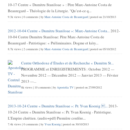
10-17 Centre « Dumitru Staniloae » : Père Marc-Antoine Costa de
Beauregard – Théologie de la Liturgie. "Qu’est-ce q...
9.3k views
|
0 comments
|
by
Marc-Antoine Costa de Beauregard
|
posted on 21/10/2013
2012-10-04 Centre « Dumitru Staniloae »: Marc-Antoine Costa...
2012-
10-04 Centre Dumitru Staniloae: Père Marc-Antoine Costa de
Beauregard - Patristique: « Préliminaires. Dogme et kéry...
8.7k views
|
2 comments
|
by
Marc-Antoine Costa de Beauregard
|
posted on 05/10/2012
Centre Orthodoxe d’Études et de Recherche « Dumitru St...
PROGRAMME et ENREGISTREMENTS : Octobre 2012 ---
Novembre 2012 --- Décembre 2012 --- Janvier 2013 --- Février
2013 ---...
8k views
|
10 comments
|
by
Apostolia TV
|
posted on 27/09/2012
2013-10-24 Centre « Dumitru Staniloae »: Pr. Yvan Koenig ...
2013-
10-24 Centre « Dumitru Staniloae »: Pr. Yvan Koenig - Patristique.
L’Empire chrétien. (audio+pdf) Première confére...
7.4k views
|
0 comments
|
by
Yvan Koenig
|
posted on 30/10/2013