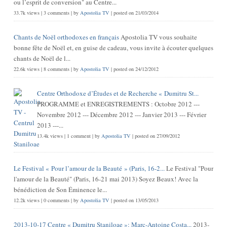
ou l’esprit de conversion" au Centre...
33.7k views
|
3 comments
|
by
Apostolia TV
|
posted on 21/03/2014
Chants de Noël orthodoxes en français
Apostolia TV vous souhaite
bonne fête de Noël et, en guise de cadeau, vous invite à écouter quelques
chants de Noël de l...
22.6k views
|
8 comments
|
by
Apostolia TV
|
posted on 24/12/2012
Centre Orthodoxe d’Études et de Recherche « Dumitru St...
PROGRAMME et ENREGISTREMENTS : Octobre 2012 ---
Novembre 2012 --- Décembre 2012 --- Janvier 2013 --- Février
2013 ---...
13.4k views
|
1 comment
|
by
Apostolia TV
|
posted on 27/09/2012
Le Festival « Pour l’amour de la Beauté » (Paris, 16-2...
Le Festival "Pour
l'amour de la Beauté" (Paris, 16-21 mai 2013) Soyez Beaux! Avec la
bénédiction de Son Éminence le...
12.2k views
|
0 comments
|
by
Apostolia TV
|
posted on 13/05/2013
2013-10-17 Centre « Dumitru Staniloae »: Marc-Antoine Costa...
2013-