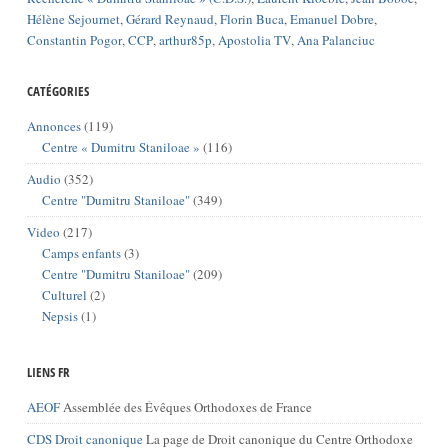
Hélène Sejournet
,
Gérard Reynaud
,
Florin Buca
,
Emanuel Dobre
,
Constantin Pogor
,
CCP
,
arthur85p
,
Apostolia TV
,
Ana Palanciuc
CATÉGORIES
Annonces
(119)
Centre « Dumitru Staniloae »
(116)
Audio
(352)
Centre "Dumitru Staniloae"
(349)
Video
(217)
Camps enfants
(3)
Centre "Dumitru Staniloae"
(209)
Culturel
(2)
Nepsis
(1)
LIENS FR
AEOF
Assemblée des Évêques Orthodoxes de France
CDS Droit canonique
La page de Droit canonique du Centre Orthodoxe