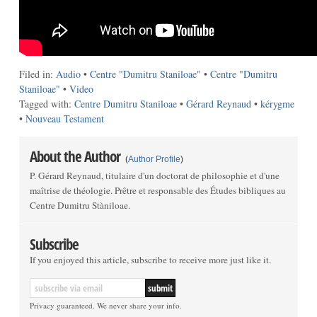
Filed in:
Audio
•
Centre "Dumitru Staniloae"
•
Centre "Dumitru
Staniloae"
•
Video
Tagged with:
Centre Dumitru Staniloae
•
Gérard Reynaud
•
kérygme
•
Nouveau Testament
About the Author
(
Author Profile
)
P. Gérard Reynaud, titulaire d'un doctorat de philosophie et d'une
maîtrise de théologie. Prêtre et responsable des Études bibliques au
Centre Dumitru Stàniloae.
Subscribe
If you enjoyed this article, subscribe to receive more just like it.
Privacy guaranteed. We never share your info.