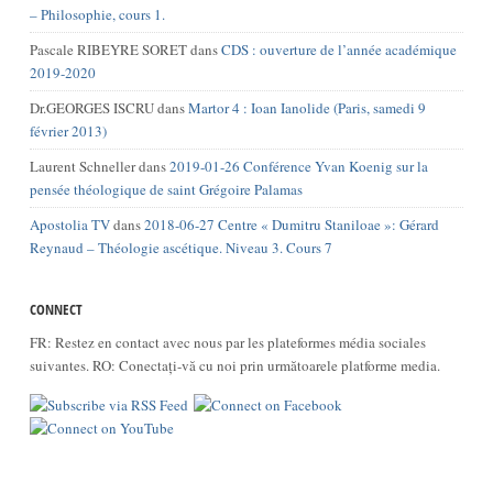
– Philosophie, cours 1.
Pascale RIBEYRE SORET
dans
CDS : ouverture de l’année académique
2019-2020
Dr.GEORGES ISCRU
dans
Martor 4 : Ioan Ianolide (Paris, samedi 9
février 2013)
Laurent Schneller
dans
2019-01-26 Conférence Yvan Koenig sur la
pensée théologique de saint Grégoire Palamas
Apostolia TV
dans
2018-06-27 Centre « Dumitru Staniloae »: Gérard
Reynaud – Théologie ascétique. Niveau 3. Cours 7
CONNECT
FR: Restez en contact avec nous par les plateformes média sociales
suivantes. RO: Conectați-vă cu noi prin următoarele platforme media.