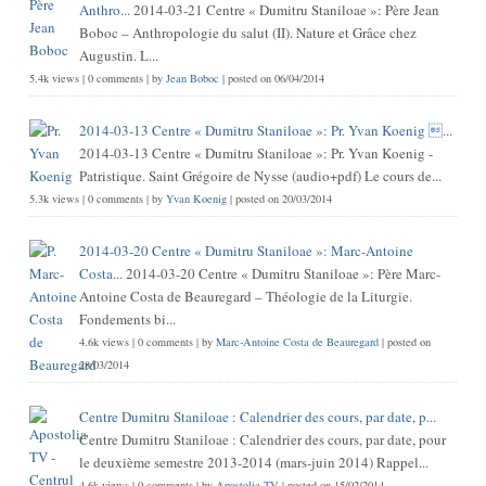
Anthro...
2014-03-21 Centre « Dumitru Staniloae »: Père Jean
Boboc – Anthropologie du salut (II). Nature et Grâce chez
Augustin. L...
5.4k views
|
0 comments
|
by
Jean Boboc
|
posted on 06/04/2014
2014-03-13 Centre « Dumitru Staniloae »: Pr. Yvan Koenig ...
2014-03-13 Centre « Dumitru Staniloae »: Pr. Yvan Koenig -
Patristique. Saint Grégoire de Nysse (audio+pdf) Le cours de...
5.3k views
|
0 comments
|
by
Yvan Koenig
|
posted on 20/03/2014
2014-03-20 Centre « Dumitru Staniloae »: Marc-Antoine
Costa...
2014-03-20 Centre « Dumitru Staniloae »: Père Marc-
Antoine Costa de Beauregard – Théologie de la Liturgie.
Fondements bi...
4.6k views
|
0 comments
|
by
Marc-Antoine Costa de Beauregard
|
posted on
28/03/2014
Centre Dumitru Staniloae : Calendrier des cours, par date, p...
Centre Dumitru Staniloae : Calendrier des cours, par date, pour
le deuxième semestre 2013-2014 (mars-juin 2014) Rappel...
4.6k views
|
0 comments
|
by
Apostolia TV
|
posted on 15/02/2014