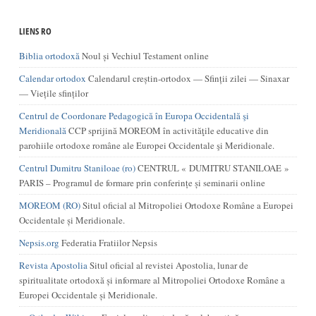
LIENS RO
Biblia ortodoxă
Noul și Vechiul Testament online
Calendar ortodox
Calendarul creștin-ortodox — Sfinții zilei — Sinaxar
— Viețile sfinților
Centrul de Coordonare Pedagogică în Europa Occidentală şi
Meridională
CCP sprijină MOREOM în activităţile educative din
parohiile ortodoxe române ale Europei Occidentale şi Meridionale.
Centrul Dumitru Staniloae (ro)
CENTRUL « DUMITRU STANILOAE »
PARIS – Programul de formare prin conferințe și seminarii online
MOREOM (RO)
Situl oficial al Mitropoliei Ortodoxe Române a Europei
Occidentale și Meridionale.
Nepsis.org
Federatia Fratiilor Nepsis
Revista Apostolia
Situl oficial al revistei Apostolia, lunar de
spiritualitate ortodoxă și informare al Mitropoliei Ortodoxe Române a
Europei Occidentale și Meridionale.