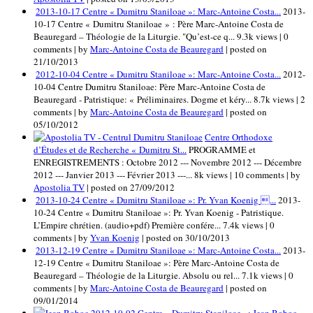
2013-10-17 Centre « Dumitru Staniloae »: Marc-Antoine Costa...
2013-
10-17 Centre « Dumitru Staniloae » : Père Marc-Antoine Costa de
Beauregard – Théologie de la Liturgie. "Qu’est-ce q...
9.3k views
|
0
comments
|
by
Marc-Antoine Costa de Beauregard
|
posted on
21/10/2013
2012-10-04 Centre « Dumitru Staniloae »: Marc-Antoine Costa...
2012-
10-04 Centre Dumitru Staniloae: Père Marc-Antoine Costa de
Beauregard - Patristique: « Préliminaires. Dogme et kéry...
8.7k views
|
2
comments
|
by
Marc-Antoine Costa de Beauregard
|
posted on
05/10/2012
Centre Orthodoxe
d’Études et de Recherche « Dumitru St...
PROGRAMME et
ENREGISTREMENTS : Octobre 2012 --- Novembre 2012 --- Décembre
2012 --- Janvier 2013 --- Février 2013 ---...
8k views
|
10 comments
|
by
Apostolia TV
|
posted on 27/09/2012
2013-10-24 Centre « Dumitru Staniloae »: Pr. Yvan Koenig ...
2013-
10-24 Centre « Dumitru Staniloae »: Pr. Yvan Koenig - Patristique.
L’Empire chrétien. (audio+pdf) Première confére...
7.4k views
|
0
comments
|
by
Yvan Koenig
|
posted on 30/10/2013
2013-12-19 Centre « Dumitru Staniloae »: Marc-Antoine Costa...
2013-
12-19 Centre « Dumitru Staniloae »: Père Marc-Antoine Costa de
Beauregard – Théologie de la Liturgie. Absolu ou rel...
7.1k views
|
0
comments
|
by
Marc-Antoine Costa de Beauregard
|
posted on
09/01/2014