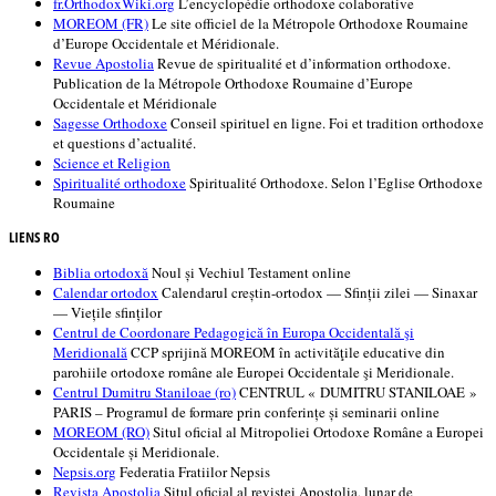
fr.OrthodoxWiki.org
L’encyclopédie orthodoxe colaborative
MOREOM (FR)
Le site officiel de la Métropole Orthodoxe Roumaine
d’Europe Occidentale et Méridionale.
Revue Apostolia
Revue de spiritualité et d’information orthodoxe.
Publication de la Métropole Orthodoxe Roumaine d’Europe
Occidentale et Méridionale
Sagesse Orthodoxe
Conseil spirituel en ligne. Foi et tradition orthodoxe
et questions d’actualité.
Science et Religion
Spiritualité orthodoxe
Spiritualité Orthodoxe. Selon l’Eglise Orthodoxe
Roumaine
LIENS RO
Biblia ortodoxă
Noul și Vechiul Testament online
Calendar ortodox
Calendarul creștin-ortodox — Sfinții zilei — Sinaxar
— Viețile sfinților
Centrul de Coordonare Pedagogică în Europa Occidentală şi
Meridională
CCP sprijină MOREOM în activităţile educative din
parohiile ortodoxe române ale Europei Occidentale şi Meridionale.
Centrul Dumitru Staniloae (ro)
CENTRUL « DUMITRU STANILOAE »
PARIS – Programul de formare prin conferințe și seminarii online
MOREOM (RO)
Situl oficial al Mitropoliei Ortodoxe Române a Europei
Occidentale și Meridionale.
Nepsis.org
Federatia Fratiilor Nepsis
Revista Apostolia
Situl oficial al revistei Apostolia, lunar de