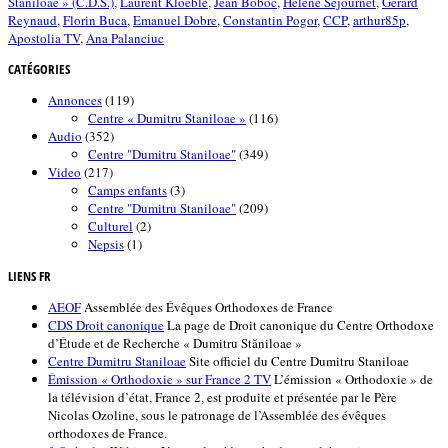
Stăniloae » (C.D.S.)
,
Laurent Kloeble
,
Jean Boboc
,
Hélène Sejournet
,
Gérard
Reynaud
,
Florin Buca
,
Emanuel Dobre
,
Constantin Pogor
,
CCP
,
arthur85p
,
Apostolia TV
,
Ana Palanciuc
CATÉGORIES
Annonces
(119)
Centre « Dumitru Staniloae »
(116)
Audio
(352)
Centre "Dumitru Staniloae"
(349)
Video
(217)
Camps enfants
(3)
Centre "Dumitru Staniloae"
(209)
Culturel
(2)
Nepsis
(1)
LIENS FR
AEOF
Assemblée des Évêques Orthodoxes de France
CDS Droit canonique
La page de Droit canonique du Centre Orthodoxe
d’Étude et de Recherche « Dumitru Stăniloae »
Centre Dumitru Staniloae
Site officiel du Centre Dumitru Staniloae
Émission « Orthodoxie » sur France 2 TV
L’émission « Orthodoxie » de
la télévision d’état, France 2, est produite et présentée par le Père
Nicolas Ozoline, sous le patronage de l’Assemblée des évêques
orthodoxes de France.