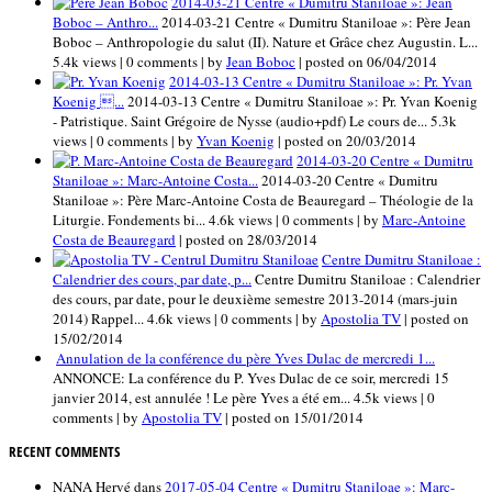
2014-03-21 Centre « Dumitru Staniloae »: Jean
Boboc – Anthro...
2014-03-21 Centre « Dumitru Staniloae »: Père Jean
Boboc – Anthropologie du salut (II). Nature et Grâce chez Augustin. L...
5.4k views
|
0 comments
|
by
Jean Boboc
|
posted on 06/04/2014
2014-03-13 Centre « Dumitru Staniloae »: Pr. Yvan
Koenig ...
2014-03-13 Centre « Dumitru Staniloae »: Pr. Yvan Koenig
- Patristique. Saint Grégoire de Nysse (audio+pdf) Le cours de...
5.3k
views
|
0 comments
|
by
Yvan Koenig
|
posted on 20/03/2014
2014-03-20 Centre « Dumitru
Staniloae »: Marc-Antoine Costa...
2014-03-20 Centre « Dumitru
Staniloae »: Père Marc-Antoine Costa de Beauregard – Théologie de la
Liturgie. Fondements bi...
4.6k views
|
0 comments
|
by
Marc-Antoine
Costa de Beauregard
|
posted on 28/03/2014
Centre Dumitru Staniloae :
Calendrier des cours, par date, p...
Centre Dumitru Staniloae : Calendrier
des cours, par date, pour le deuxième semestre 2013-2014 (mars-juin
2014) Rappel...
4.6k views
|
0 comments
|
by
Apostolia TV
|
posted on
15/02/2014
Annulation de la conférence du père Yves Dulac de mercredi 1...
ANNONCE: La conférence du P. Yves Dulac de ce soir, mercredi 15
janvier 2014, est annulée ! Le père Yves a été em...
4.5k views
|
0
comments
|
by
Apostolia TV
|
posted on 15/01/2014
RECENT COMMENTS
NANA Hervé
dans
2017-05-04 Centre « Dumitru Staniloae »: Marc-