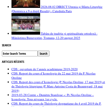
2026.08.02 DIRECT Utrenia și Sfânta Liturghie
(Duminica a 9-a după Rusalii) - Catedrala Paris
Tabăra de tradiție și spiritualitate ortodoxă -
Mănăstirea Bunavestire, Tismana, 12-20 august 2025
SEARCH
ARTICLES RÉCENTS
CDS : ouverture de l’année académique 2019-2020
CDS: Report du cours d’Iconologie du 22 mai 2019 du P. Nicolas
Ozoline
CDS: Report des cours d’Iconologie (P. Nicolas Ozoline, 17 mai 2019) et
de Théologie liturgique (P. Marc-Antoine Costa de Beauregard, 18 mai
2019)
2019-03-28 Centre « Dumitru Staniloae »: Pr. Nicolas Ozoline –
Iconologie. Tous niveaux 1er cycle.
CDS: Report du cours de Théologie dogmatique du 4 avril 2019 du P.