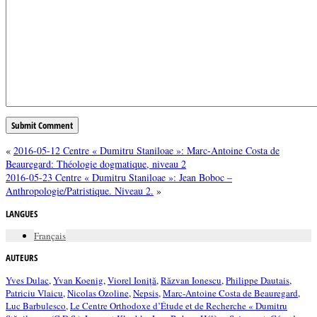
«
2016-05-12 Centre « Dumitru Staniloae »: Marc-Antoine Costa de
Beauregard: Théologie dogmatique, niveau 2
2016-05-23 Centre « Dumitru Staniloae »: Jean Boboc –
Anthropologie/Patristique. Niveau 2.
»
LANGUES
Français
AUTEURS
Yves Dulac
,
Yvan Koenig
,
Viorel Ioniță
,
Răzvan Ionescu
,
Philippe Dautais
,
Patriciu Vlaicu
,
Nicolas Ozoline
,
Nepsis
,
Marc-Antoine Costa de Beauregard
,
Luc Barbulesco
,
Le Centre Orthodoxe d’Étude et de Recherche « Dumitru