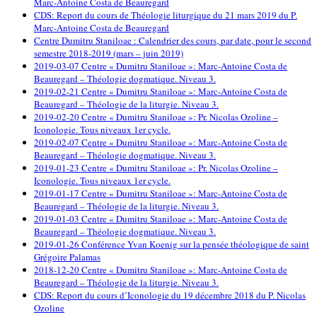
Marc-Antoine Costa de Beauregard
CDS: Report du cours de Théologie liturgique du 21 mars 2019 du P.
Marc-Antoine Costa de Beauregard
Centre Dumitru Staniloae : Calendrier des cours, par date, pour le second
semestre 2018-2019 (mars – juin 2019)
2019-03-07 Centre « Dumitru Staniloae »: Marc-Antoine Costa de
Beauregard – Théologie dogmatique. Niveau 3.
2019-02-21 Centre « Dumitru Staniloae »: Marc-Antoine Costa de
Beauregard – Théologie de la liturgie. Niveau 3.
2019-02-20 Centre « Dumitru Staniloae »: Pr. Nicolas Ozoline –
Iconologie. Tous niveaux 1er cycle.
2019-02-07 Centre « Dumitru Staniloae »: Marc-Antoine Costa de
Beauregard – Théologie dogmatique. Niveau 3.
2019-01-23 Centre « Dumitru Staniloae »: Pr. Nicolas Ozoline –
Iconologie. Tous niveaux 1er cycle.
2019-01-17 Centre « Dumitru Staniloae »: Marc-Antoine Costa de
Beauregard – Théologie de la liturgie. Niveau 3.
2019-01-03 Centre « Dumitru Staniloae »: Marc-Antoine Costa de
Beauregard – Théologie dogmatique. Niveau 3.
2019-01-26 Conférence Yvan Koenig sur la pensée théologique de saint
Grégoire Palamas
2018-12-20 Centre « Dumitru Staniloae »: Marc-Antoine Costa de
Beauregard – Théologie de la liturgie. Niveau 3.
CDS: Report du cours d’Iconologie du 19 décembre 2018 du P. Nicolas
Ozoline