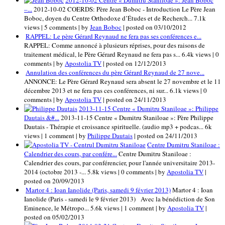
2012-10-02 Centre « Dumitru Staniloae »: Jean Boboc
–...
2012-10-02 COERDS: Père Jean Boboc - Introduction Le Père Jean
Boboc, doyen du Centre Orthodoxe d’Études et de Recherch...
7.1k
views
|
5 comments
|
by
Jean Boboc
|
posted on 03/10/2012
RAPPEL: Le père Gérard Reynaud ne fera pas ses conférences e...
RAPPEL: Comme annoncé à plusieurs réprises, pour des raisons de
traitement médical, le Père Gérard Reynaud ne fera pas s...
6.4k views
|
0
comments
|
by
Apostolia TV
|
posted on 12/12/2013
Annulation des conférences du père Gérard Reynaud de 27 nove...
ANNONCE: Le Père Gérard Reynaud sera absent le 27 novembre et le 11
décembre 2013 et ne fera pas ces conférences, ni sur...
6.1k views
|
0
comments
|
by
Apostolia TV
|
posted on 24/11/2013
2013-11-15 Centre « Dumitru Staniloae »: Philippe
Dautais &#...
2013-11-15 Centre « Dumitru Staniloae »: Père Philippe
Dautais - Thérapie et croissance spirituelle. (audio mp3 + podcas...
6k
views
|
1 comment
|
by
Philippe Dautais
|
posted on 24/11/2013
Centre Dumitru Staniloae :
Calendrier des cours, par confére...
Centre Dumitru Staniloae :
Calendrier des cours, par conférencier, pour l'année universitaire 2013-
2014 (octobre 2013 -...
5.8k views
|
0 comments
|
by
Apostolia TV
|
posted on 20/09/2013
Martor 4 : Ioan Ianolide (Paris, samedi 9 février 2013)
Martor 4 : Ioan
Ianolide (Paris - samedi le 9 février 2013) Avec la bénédiction de Son
Eminence, le Métropo...
5.6k views
|
1 comment
|
by
Apostolia TV
|
posted on 05/02/2013