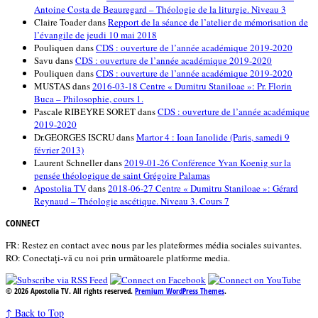
Antoine Costa de Beauregard – Théologie de la liturgie. Niveau 3
Claire Toader
dans
Repport de la séance de l’atelier de mémorisation de
l’évangile de jeudi 10 mai 2018
Pouliquen
dans
CDS : ouverture de l’année académique 2019-2020
Savu
dans
CDS : ouverture de l’année académique 2019-2020
Pouliquen
dans
CDS : ouverture de l’année académique 2019-2020
MUSTAS
dans
2016-03-18 Centre « Dumitru Staniloae »: Pr. Florin
Buca – Philosophie, cours 1.
Pascale RIBEYRE SORET
dans
CDS : ouverture de l’année académique
2019-2020
Dr.GEORGES ISCRU
dans
Martor 4 : Ioan Ianolide (Paris, samedi 9
février 2013)
Laurent Schneller
dans
2019-01-26 Conférence Yvan Koenig sur la
pensée théologique de saint Grégoire Palamas
Apostolia TV
dans
2018-06-27 Centre « Dumitru Staniloae »: Gérard
Reynaud – Théologie ascétique. Niveau 3. Cours 7
CONNECT
FR: Restez en contact avec nous par les plateformes média sociales suivantes.
RO: Conectați-vă cu noi prin următoarele platforme media.
© 2026 Apostolia TV. All rights reserved.
Premium WordPress Themes
.
↑
Back to Top