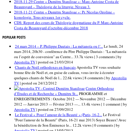
2018-11-29 Centre « Dumitru Staniloae »: Marc-Antoine Costa de
Beauregard – Théologie de la liturgie. Niveau 3.
2018-11-21 Centre « Dumitru Staniloae »: Pr. Nicolas Ozoline –
Iconologie. Tous niveaux 1er cycle.
CDS: Report des cours de Théologie dogmatique du P. Marc-Antoine
Costa de Beauregard d’octobre-décembre 2018
POPULAR POSTS
24 mars 2014 – P. Philippe Dautais : La métanoïa ou l’...
Le lundi, 24
mars 2014, 20h30 - conférence du Père Philippe Dautais : "La métanoïa
ou l’esprit de conversion" au Centre...
33.7k views
|
3 comments
|
by
Apostolia TV
|
posted on 21/03/2014
Chants de Noël orthodoxes en français
Apostolia TV vous souhaite
bonne fête de Noël et, en guise de cadeau, vous invite à écouter
quelques chants de Noël de l...
22.6k views
|
8 comments
|
by
Apostolia
TV
|
posted on 24/12/2012
Centre Orthodoxe
d’Études et de Recherche « Dumitru St...
PROGRAMME et
ENREGISTREMENTS : Octobre 2012 --- Novembre 2012 --- Décembre
2012 --- Janvier 2013 --- Février 2013 ---...
13.4k views
|
1 comment
|
by
Apostolia TV
|
posted on 27/09/2012
Le Festival « Pour l’amour de la Beauté » (Paris, 16-2...
Le Festival
"Pour l'amour de la Beauté" (Paris, 16-21 mai 2013) Soyez Beaux! Avec
la bénédiction de Son Éminence le...
12.2k views
|
0 comments
|
by
Apostolia TV
|
posted on 13/05/2013