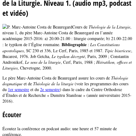
de la Liturgie. Niveau 1. (audio mp3, podcast
et vidéo)
Cours de
Théologie de la Liturgie
,
niveau 1, du père Marc-Antoine Costa de Beauregard en l’année
académique 2015-2016: a) 20.00-21.00 : liturgie comparée; b) 21.00-22.00
Bibliographie
: le typikon de l’Église roumaine.
:
Les Constitutions
apostoliques
, SC 230 et 336, Le Cerf, Paris, 1985 et 1987.
Tipic bisericesc
,
Bucarest, 1976. Job Getcha,
Le typikon décrypté
, Paris, 2009 ; Constantin
Andronikof,
Le sens de la liturgie
, Cerf, Paris, 1988 ;
Hiératikon, offices et
Liturgies
, Chevetogne, 2000.
Le père Marc-Antoine Costa de Beauregard assure les cours de
Théologie
dogmatique
et de
Théologie de la liturgie
(voir les programmes des cours
du
1er semestre
et du
2e semestre
) dans le cadre du Centre Orthodoxe
d’Études et de Recherche « Dumitru Staniloae » (année universitaire 2015-
2016).
Écouter
Écoutez la conférence en podcast audio: une heure et 57 minute de
conférence.