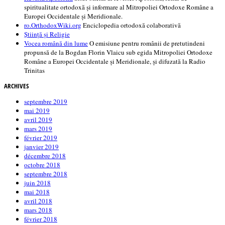
spiritualitate ortodoxă și informare al Mitropoliei Ortodoxe Române a
Europei Occidentale și Meridionale.
ro.OrthodoxWiki.org
Enciclopedia ortodoxă colaborativă
Știință și Religie
Vocea română din lume
O emisiune pentru românii de pretutindeni
propunsă de la Bogdan Florin Vlaicu sub egida Mitropoliei Ortodoxe
Române a Europei Occidentale și Meridionale, și difuzată la Radio
Trinitas
ARCHIVES
septembre 2019
mai 2019
avril 2019
mars 2019
février 2019
janvier 2019
décembre 2018
octobre 2018
septembre 2018
juin 2018
mai 2018
avril 2018
mars 2018
février 2018