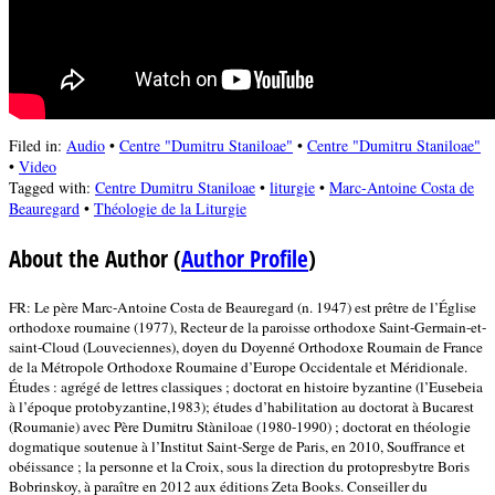
Filed in:
Audio
•
Centre "Dumitru Staniloae"
•
Centre "Dumitru Staniloae"
•
Video
Tagged with:
Centre Dumitru Staniloae
•
liturgie
•
Marc-Antoine Costa de
Beauregard
•
Théologie de la Liturgie
About the Author
(
Author Profile
)
FR: Le père Marc-Antoine Costa de Beauregard (n. 1947) est prêtre de l’Église
orthodoxe roumaine (1977), Recteur de la paroisse orthodoxe Saint-Germain-et-
saint-Cloud (Louveciennes), doyen du Doyenné Orthodoxe Roumain de France
de la Métropole Orthodoxe Roumaine d’Europe Occidentale et Méridionale.
Études : agrégé de lettres classiques ; doctorat en histoire byzantine (l’Eusebeia
à l’époque protobyzantine,1983); études d’habilitation au doctorat à Bucarest
(Roumanie) avec Père Dumitru Stàniloae (1980-1990) ; doctorat en théologie
dogmatique soutenue à l’Institut Saint-Serge de Paris, en 2010, Souffrance et
obéissance ; la personne et la Croix, sous la direction du protopresbytre Boris
Bobrinskoy, à paraître en 2012 aux éditions Zeta Books. Conseiller du