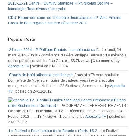
2018-11-21 Centre « Dumitru Staniloae »: Pr. Nicolas Ozoline –
Iconologie. Tous niveaux 1er cycle.
CDS: Report des cours de Théologie dogmatique du P. Marc-Antoine
Costa de Beauregard d’octobre-décembre 2018
Popular Posts
24 mars 2014 – P. Philippe Dautais : La métanoïa ou l’...
Le lundi, 24
mars 2014, 20h30 - conférence du Père Philippe Dautais : "La métanoïa
ou l’esprit de conversion" au Centre...
33.7k views
|
3 comments
|
by
Apostolia TV
|
posted on 21/03/2014
Chants de Noël orthodoxes en français
Apostolia TV vous souhaite
bonne fête de Noël et, en guise de cadeau, vous invite à écouter
quelques chants de Noël de l...
22.6k views
|
8 comments
|
by
Apostolia
TV
|
posted on 24/12/2012
Centre Orthodoxe d’Études
et de Recherche « Dumitru St...
PROGRAMME et ENREGISTREMENTS :
Octobre 2012 --- Novembre 2012 --- Décembre 2012 --- Janvier 2013 ---
Février 2013 ---...
13.4k views
|
1 comment
|
by
Apostolia TV
|
posted on
27/09/2012
Le Festival « Pour l’amour de la Beauté » (Paris, 16-2...
Le Festival