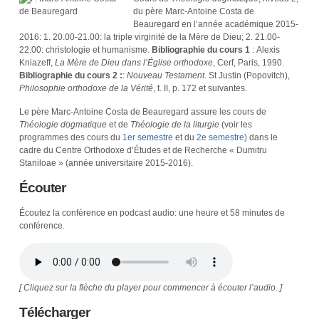
du père Marc-Antoine Costa de
Beauregard en l’année académique 2015-
2016: 1. 20.00-21.00: la triple virginité de la Mère de Dieu; 2. 21.00-
22.00: christologie et humanisme.
Bibliographie du cours 1
: Alexis
Kniazeff,
La Mère de Dieu dans l’Église orthodoxe
, Cerf, Paris, 1990.
Bibliographie du cours 2 :
:
Nouveau Testament
. St Justin (Popovitch),
Philosophie orthodoxe de la Vérité
, t. II, p. 172 et suivantes.
Le père Marc-Antoine Costa de Beauregard assure les cours de
Théologie dogmatique
et de
Théologie de la liturgie
(voir les
programmes des cours du
1er semestre
et du
2e semestre
) dans le
cadre du Centre Orthodoxe d’Études et de Recherche « Dumitru
Staniloae » (année universitaire 2015-2016).
Écouter
Écoutez la conférence en podcast audio: une heure et 58 minutes de
conférence.
[ Cliquez sur la flèche du player pour commencer à écouter l’audio. ]
Télécharger