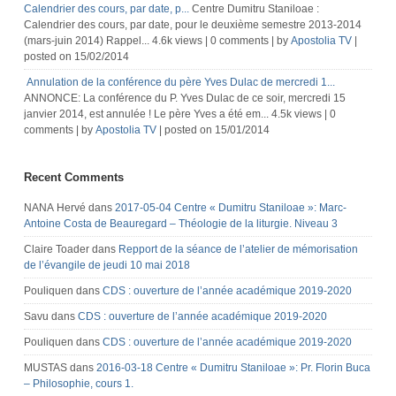
Calendrier des cours, par date, p...
Centre Dumitru Staniloae :
Calendrier des cours, par date, pour le deuxième semestre 2013-2014
(mars-juin 2014) Rappel...
4.6k views
|
0 comments
|
by
Apostolia TV
|
posted on 15/02/2014
Annulation de la conférence du père Yves Dulac de mercredi 1...
ANNONCE: La conférence du P. Yves Dulac de ce soir, mercredi 15
janvier 2014, est annulée ! Le père Yves a été em...
4.5k views
|
0
comments
|
by
Apostolia TV
|
posted on 15/01/2014
Recent Comments
NANA Hervé
dans
2017-05-04 Centre « Dumitru Staniloae »: Marc-
Antoine Costa de Beauregard – Théologie de la liturgie. Niveau 3
Claire Toader
dans
Repport de la séance de l’atelier de mémorisation
de l’évangile de jeudi 10 mai 2018
Pouliquen
dans
CDS : ouverture de l’année académique 2019-2020
Savu
dans
CDS : ouverture de l’année académique 2019-2020
Pouliquen
dans
CDS : ouverture de l’année académique 2019-2020
MUSTAS
dans
2016-03-18 Centre « Dumitru Staniloae »: Pr. Florin Buca
– Philosophie, cours 1.