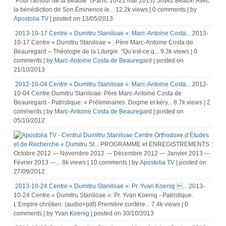
"Pour l'amour de la Beauté" (Paris, 16-21 mai 2013) Soyez Beaux! Avec
la bénédiction de Son Éminence le...
12.2k views
|
0 comments
|
by
Apostolia TV
|
posted on 13/05/2013
2013-10-17 Centre « Dumitru Staniloae »: Marc-Antoine Costa...
2013-
10-17 Centre « Dumitru Staniloae » : Père Marc-Antoine Costa de
Beauregard – Théologie de la Liturgie. "Qu’est-ce q...
9.3k views
|
0
comments
|
by
Marc-Antoine Costa de Beauregard
|
posted on
21/10/2013
2012-10-04 Centre « Dumitru Staniloae »: Marc-Antoine Costa...
2012-
10-04 Centre Dumitru Staniloae: Père Marc-Antoine Costa de
Beauregard - Patristique: « Préliminaires. Dogme et kéry...
8.7k views
|
2
comments
|
by
Marc-Antoine Costa de Beauregard
|
posted on
05/10/2012
Centre Orthodoxe d’Études
et de Recherche « Dumitru St...
PROGRAMME et ENREGISTREMENTS :
Octobre 2012 --- Novembre 2012 --- Décembre 2012 --- Janvier 2013 ---
Février 2013 ---...
8k views
|
10 comments
|
by
Apostolia TV
|
posted on
27/09/2012
2013-10-24 Centre « Dumitru Staniloae »: Pr. Yvan Koenig ...
2013-
10-24 Centre « Dumitru Staniloae »: Pr. Yvan Koenig - Patristique.
L’Empire chrétien. (audio+pdf) Première confére...
7.4k views
|
0
comments
|
by
Yvan Koenig
|
posted on 30/10/2013