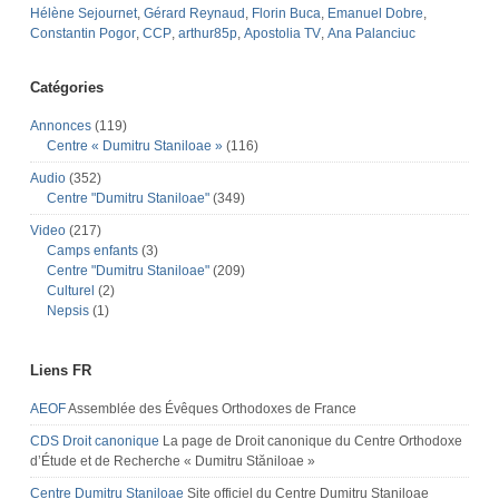
Hélène Sejournet
,
Gérard Reynaud
,
Florin Buca
,
Emanuel Dobre
,
Constantin Pogor
,
CCP
,
arthur85p
,
Apostolia TV
,
Ana Palanciuc
Catégories
Annonces
(119)
Centre « Dumitru Staniloae »
(116)
Audio
(352)
Centre "Dumitru Staniloae"
(349)
Video
(217)
Camps enfants
(3)
Centre "Dumitru Staniloae"
(209)
Culturel
(2)
Nepsis
(1)
Liens FR
AEOF
Assemblée des Évêques Orthodoxes de France
CDS Droit canonique
La page de Droit canonique du Centre Orthodoxe
d’Étude et de Recherche « Dumitru Stăniloae »
Centre Dumitru Staniloae
Site officiel du Centre Dumitru Staniloae