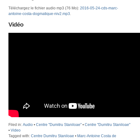
Téléchargez le fichier audio mp3 (76 Mo):
2016-05-24-cds-marc-
antoine-costa-dogmatique-niv2.mp3
.
Vidéo
Filed in:
Audio
•
Centre "Dumitru Staniloae"
•
Centre "Dumitru Staniloae"
•
Video
Tagged with:
Centre Dumitru Staniloae
•
Marc-Antoine Costa de