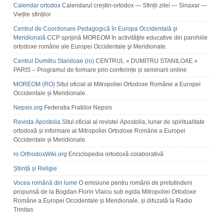
Calendar ortodox
Calendarul creștin-ortodox — Sfinții zilei — Sinaxar —
Viețile sfinților
Centrul de Coordonare Pedagogică în Europa Occidentală şi
Meridională
CCP sprijină MOREOM în activităţile educative din parohiile
ortodoxe române ale Europei Occidentale şi Meridionale.
Centrul Dumitru Staniloae (ro)
CENTRUL « DUMITRU STANILOAE »
PARIS – Programul de formare prin conferințe și seminarii online
MOREOM (RO)
Situl oficial al Mitropoliei Ortodoxe Române a Europei
Occidentale și Meridionale.
Nepsis.org
Federatia Fratiilor Nepsis
Revista Apostolia
Situl oficial al revistei Apostolia, lunar de spiritualitate
ortodoxă și informare al Mitropoliei Ortodoxe Române a Europei
Occidentale și Meridionale.
ro.OrthodoxWiki.org
Enciclopedia ortodoxă colaborativă
Știință și Religie
Vocea română din lume
O emisiune pentru românii de pretutindeni
propunsă de la Bogdan Florin Vlaicu sub egida Mitropoliei Ortodoxe
Române a Europei Occidentale și Meridionale, și difuzată la Radio
Trinitas