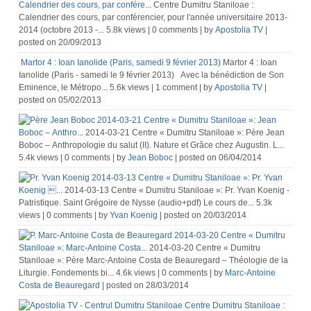
Calendrier des cours, par confére...
Centre Dumitru Staniloae :
Calendrier des cours, par conférencier, pour l'année universitaire 2013-
2014 (octobre 2013 -...
5.8k views
|
0 comments
|
by
Apostolia TV
|
posted on 20/09/2013
Martor 4 : Ioan Ianolide (Paris, samedi 9 février 2013)
Martor 4 : Ioan
Ianolide (Paris - samedi le 9 février 2013) Avec la bénédiction de Son
Eminence, le Métropo...
5.6k views
|
1 comment
|
by
Apostolia TV
|
posted on 05/02/2013
2014-03-21 Centre « Dumitru Staniloae »: Jean
Boboc – Anthro...
2014-03-21 Centre « Dumitru Staniloae »: Père Jean
Boboc – Anthropologie du salut (II). Nature et Grâce chez Augustin. L...
5.4k views
|
0 comments
|
by
Jean Boboc
|
posted on 06/04/2014
2014-03-13 Centre « Dumitru Staniloae »: Pr. Yvan
Koenig ...
2014-03-13 Centre « Dumitru Staniloae »: Pr. Yvan Koenig -
Patristique. Saint Grégoire de Nysse (audio+pdf) Le cours de...
5.3k
views
|
0 comments
|
by
Yvan Koenig
|
posted on 20/03/2014
2014-03-20 Centre « Dumitru
Staniloae »: Marc-Antoine Costa...
2014-03-20 Centre « Dumitru
Staniloae »: Père Marc-Antoine Costa de Beauregard – Théologie de la
Liturgie. Fondements bi...
4.6k views
|
0 comments
|
by
Marc-Antoine
Costa de Beauregard
|
posted on 28/03/2014
Centre Dumitru Staniloae :