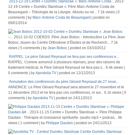
2013-12-19 Centre « Dumitru Staniloae »: Marc-Antoine Costa...
2013-
12-19 Centre « Dumitru Staniloae »: Père Marc-Antoine Costa de
Beauregard – Théologie de la Liturgie. Absolu ou rel...
7.1k views
|
0
comments
|
by
Marc-Antoine Costa de Beauregard
|
posted on
09/01/2014
2012-10-02 Centre « Dumitru Staniloae »: Jean Boboc
–...
2012-10-02 COERDS: Père Jean Boboc - Introduction Le Père Jean
Boboc, doyen du Centre Orthodoxe d’Études et de Recherch...
7.1k
views
|
5 comments
|
by
Jean Boboc
|
posted on 03/10/2012
RAPPEL: Le père Gérard Reynaud ne fera pas ses conférences e...
RAPPEL: Comme annoncé à plusieurs réprises, pour des raisons de
traitement médical, le Père Gérard Reynaud ne fera pas s...
6.4k views
|
0 comments
|
by
Apostolia TV
|
posted on 12/12/2013
Annulation des conférences du père Gérard Reynaud de 27 nove...
ANNONCE: Le Père Gérard Reynaud sera absent le 27 novembre et le
11 décembre 2013 et ne fera pas ces conférences, ni sur...
6.1k views
|
0
comments
|
by
Apostolia TV
|
posted on 24/11/2013
2013-11-15 Centre « Dumitru Staniloae »: Philippe
Dautais &#...
2013-11-15 Centre « Dumitru Staniloae »: Père Philippe
Dautais - Thérapie et croissance spirituelle. (audio mp3 + podcas...
6k
views
|
1 comment
|
by
Philippe Dautais
|
posted on 24/11/2013
Centre Dumitru Staniloae :