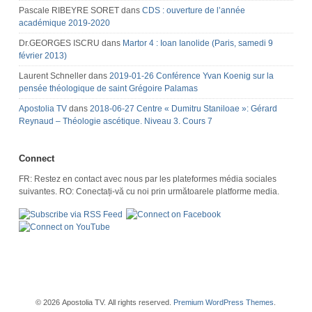
Pascale RIBEYRE SORET
dans
CDS : ouverture de l’année
académique 2019-2020
Dr.GEORGES ISCRU
dans
Martor 4 : Ioan Ianolide (Paris, samedi 9
février 2013)
Laurent Schneller
dans
2019-01-26 Conférence Yvan Koenig sur la
pensée théologique de saint Grégoire Palamas
Apostolia TV
dans
2018-06-27 Centre « Dumitru Staniloae »: Gérard
Reynaud – Théologie ascétique. Niveau 3. Cours 7
Connect
FR: Restez en contact avec nous par les plateformes média sociales
suivantes. RO: Conectați-vă cu noi prin următoarele platforme media.
© 2026 Apostolia TV. All rights reserved.
Premium WordPress Themes
.