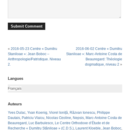
«
2016-05-23 Centre « Dumitru
2016-06-02 Centre « Dumitru
Staniloae »: Jean Boboc –
Staniloae »: Marc-Antoine Costa de
Anthropologie/Patristique. Niveau
Beauregard: Théologie
2.
dogmatique, niveau 2
»
Langues
Français
Auteurs
Yves Dulac
,
Yvan Koenig
,
Viorel Ioniță
,
Răzvan Ionescu
,
Philippe
Dautais
,
Patriciu Vlaicu
,
Nicolas Ozoline
,
Nepsis
,
Marc-Antoine Costa de
Beauregard
,
Luc Barbulesco
,
Le Centre Orthodoxe d’Étude et de
Recherche « Dumitru Stăniloae » (C.D.S.)
,
Laurent Kloeble
,
Jean Boboc
,