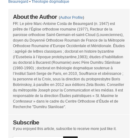
Beauregard
•
Théologie dogmatique
About the Author
(
Author Profile
)
FR: Le père Marc-Antoine Costa de Beauregard (n. 1947) est
prêtre de l’Église orthodoxe roumaine (1977), Recteur de la
paroisse orthodoxe Saint-Germain-et-saint-Cloud (Louveciennes),
doyen du Doyenné Orthodoxe Roumain de France de la Métropole
Orthodoxe Roumaine d’Europe Occidentale et Méridionale. Études
: agrégé de lettres classiques ; doctorat en histoire byzantine
(l’Eusebeia à l’époque protobyzantine,1983); études d’habilitation
au doctorat à Bucarest (Roumanie) avec Père Dumitru Stàniloae
(1980-1990) ; doctorat en théologie dogmatique soutenue à
l’Institut Saint-Serge de Paris, en 2010, Souffrance et obéissance ;
la personne et la Croix, sous la direction du protopresbytre Boris
Bobrinskoy, à paraître en 2012 aux éditions Zeta Books. Conseiller
du métropolite Joseph pour la Communication et les médias. Il est
responsable de la direction Études patristiques « St. Maxime le
Confesseur » dans le cadre du Centre Orthodoxe d’Étude et de
Recherche "Dumitru Staniloae".
Subscribe
If you enjoyed this article, subscribe to receive more just like it.