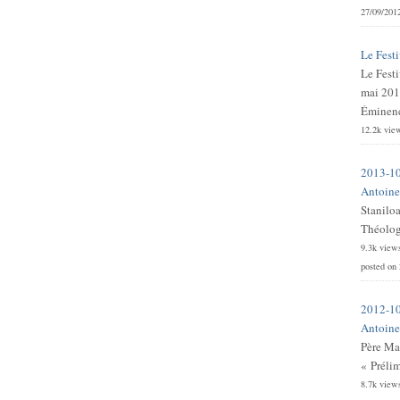
27/09/201
Le Festi
Le Festi
mai 201
Éminence
12.2k vie
2013-10
Antoine 
Stanilo
Théologi
9.3k view
posted on
2012-10
Antoine 
Père Ma
« Prélim
8.7k view