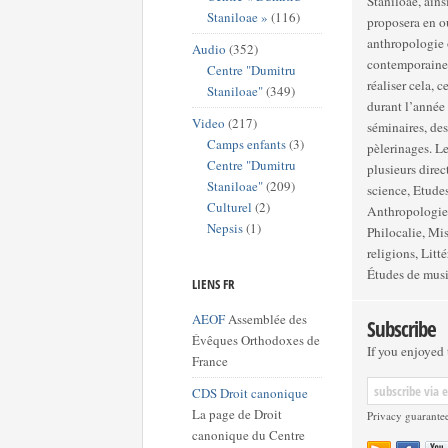
Stăniloae, ains
Staniloae »
(116)
proposera en o
anthropologie o
Audio
(352)
contemporaines 
Centre "Dumitru
réaliser cela, 
Staniloae"
(349)
durant l’année 
Video
(217)
séminaires, des
Camps enfants
(3)
pèlerinages. Le Centre se divise en trois grandes sections, chacune comprenant
Centre "Dumitru
plusieurs directions : Théologie : Etudes bibliques, P
Staniloae"
(209)
science, Etudes
Culturel
(2)
Anthropologie et sciences d
Nepsis
(1)
Philocalie, Mission pa
religions, Litt
Études de mus
LIENS FR
AEOF
Assemblée des
Subscribe
Évêques Orthodoxes de
If you enjoyed t
France
CDS Droit canonique
La page de Droit
Privacy guarante
canonique du Centre