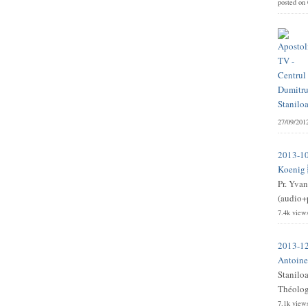
posted on
27/09/201
2013-10
Koenig 
Pr. Yvan
(audio+p
7.4k view
2013-12
Antoine 
Stanilo
Théologi
7.1k view