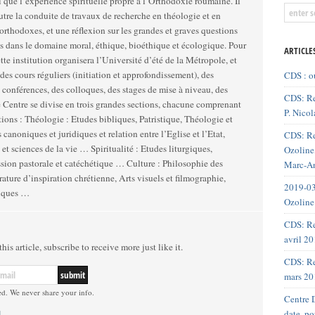
i que l’expérience spirituelle propre à l’Orthodoxie roumaine. Il
utre la conduite de travaux de recherche en théologie et en
rthodoxes, et une réflexion sur les grandes et graves questions
dans le domaine moral, éthique, bioéthique et écologique. Pour
ARTICLE
cette institution organisera l’Université d’été de la Métropole, et
des cours réguliers (initiation et approfondissement), des
CDS : o
 conférences, des colloques, des stages de mise à niveau, des
CDS: Re
P. Nicol
atristique, Théologie et
 canoniques et juridiques et relation entre l’Eglise et l’Etat,
CDS: Re
e la vie … Spiritualité : Etudes liturgiques,
Ozoline,
storale et catéchétique … Culture : Philosophie des
Marc-An
érature d’inspiration chrétienne, Arts visuels et filmographie,
2019-03
iques …
Ozoline
CDS: Re
avril 2
his article, subscribe to receive more just like it.
CDS: Re
mars 20
ed. We never share your info.
Centre D
date, p