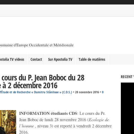
roumaine d'Europe Occidentale et Méridionale
stolia TV videos
Contact
Sur Apostolia TV
Table de matières
 cours du P. Jean Boboc du 28
RECENT 
 à 2 décembre 2016
’Étude et de Recherche « Dumitru Stăniloae » (C.D.S.)
•
28 novembre 2016
•
0
INFORMATION étudiants CDS
: Le cours du Pr.
Jean Boboc de lundi 28 novembre 2016 (
Ecologie de
l’homme
, niveau 3) est reporté à vendredi 2 décembre
2016.