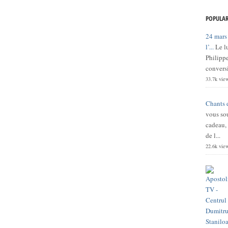
POPULAR
24 mars
l’...
Le l
Philippe
conversi
33.7k vie
Chants 
vous sou
cadeau,
de l...
22.6k vie