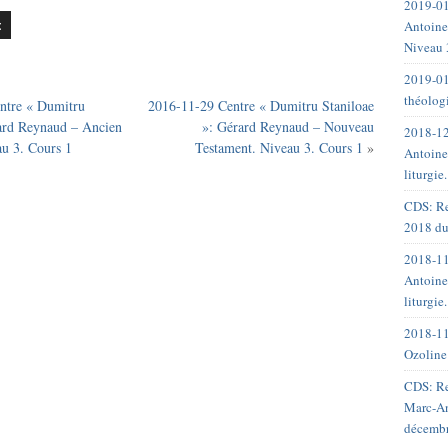
2019-01
Antoine
Niveau 
2019-01
théolog
ntre « Dumitru
2016-11-29 Centre « Dumitru Staniloae
rard Reynaud – Ancien
»: Gérard Reynaud – Nouveau
2018-12
au 3. Cours 1
Testament. Niveau 3. Cours 1
»
Antoine
liturgie
CDS: Re
2018 du
2018-11
Antoine
liturgie
2018-11
Ozoline
CDS: Re
Marc-An
décemb