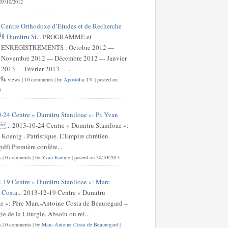
 05/10/2012
Centre Orthodoxe d’Études et de Recherche
« Dumitru St...
PROGRAMME et
ENREGISTREMENTS : Octobre 2012 ---
Novembre 2012 --- Décembre 2012 --- Janvier
2013 --- Février 2013 ---...
8k views
|
10 comments
|
by
Apostolia TV
|
posted on
2
-24 Centre « Dumitru Staniloae »: Pr. Yvan
...
2013-10-24 Centre « Dumitru Staniloae »:
 Koenig - Patristique. L’Empire chrétien.
df) Première confére...
s
|
0 comments
|
by
Yvan Koenig
|
posted on 30/10/2013
-19 Centre « Dumitru Staniloae »: Marc-
Costa...
2013-12-19 Centre « Dumitru
ae »: Père Marc-Antoine Costa de Beauregard –
e de la Liturgie. Absolu ou rel...
s
|
0 comments
|
by
Marc-Antoine Costa de Beauregard
|