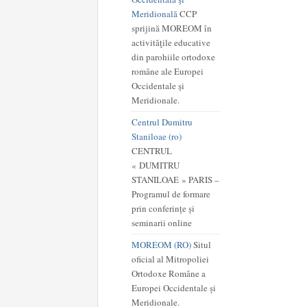
Meridională
CCP
sprijină MOREOM în
activităţile educative
din parohiile ortodoxe
române ale Europei
Occidentale şi
Meridionale.
Centrul Dumitru
Staniloae (ro)
CENTRUL
« DUMITRU
STANILOAE » PARIS –
Programul de formare
prin conferințe și
seminarii online
MOREOM (RO)
Situl
oficial al Mitropoliei
Ortodoxe Române a
Europei Occidentale și
Meridionale.