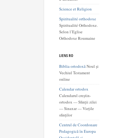
Science et Religion
Spiritualité orthodoxe
Spiritualité Orthodoxe.
Selon l’Eglise
Orthodoxe Roumaine
LIENS RO
Biblia ortodoxă
Noul și
Vechiul Testament
online
Calendar ortodox
Calendarul creștin-
ortodox — Sfinții zilei
— Sinaxar — Viețile
sfinților
Centrul de Coordonare
Pedagogică în Europa
Occidentală şi