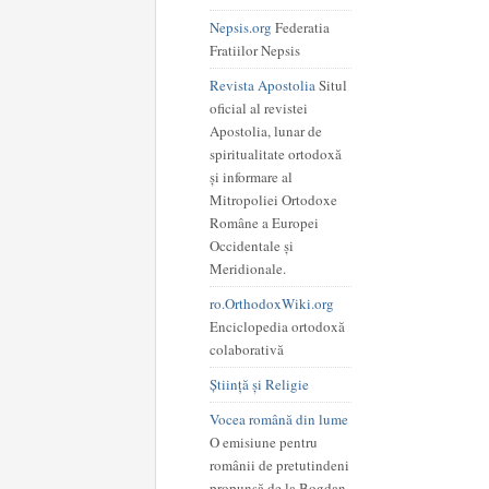
Nepsis.org
Federatia
Fratiilor Nepsis
Revista Apostolia
Situl
oficial al revistei
Apostolia, lunar de
spiritualitate ortodoxă
și informare al
Mitropoliei Ortodoxe
Române a Europei
Occidentale și
Meridionale.
ro.OrthodoxWiki.org
Enciclopedia ortodoxă
colaborativă
Știință și Religie
Vocea română din lume
O emisiune pentru
românii de pretutindeni
propunsă de la Bogdan