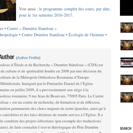
Voir aussi :
le programme complet des cours, par date,
pour le 1er semestre 2016-2017
.
es
•
Centre « Dumitru Staniloae »
thropologie
•
Centre Dumitru Staniloae
•
Écologie de l'homme
•
 Author
(
Author Profile
)
odoxe d’Étude et de Recherche « Dumitru Stăniloae » (CDS) est
 de culture et de spiritualité fondée en 2008 par une décision du
olitain de la Métropole Orthodoxe Roumaine d’Europe
ar le Patriarche Daniel de l’Eglise
aine en juillet 2009, il a provisoirement son siège à la
doxe roumaine, 9 rue Jean de Beauvais, 75005 Paris. Le Centre
loae » est un centre de recherche, de formation et de réflexion,
rmation permanente des clercs majeurs de notre éparchie, ainsi qu’à
s catéchètes et des laïcs désireux de rendre service à l’Eglise. Il a
de conduire des projets éditoriaux (par exemple des traductions
ains), de faire connaître l’œuvre théologique de Père Dumitru
SEARCH