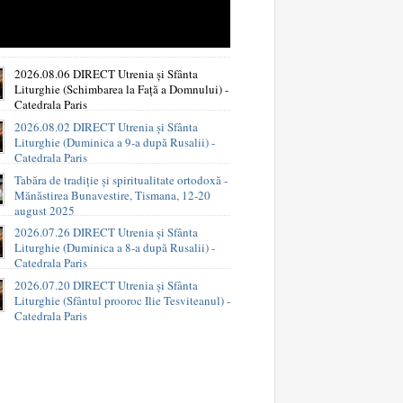
2026.08.06 DIRECT Utrenia și Sfânta
Liturghie (Schimbarea la Față a Domnului) -
Catedrala Paris
2026.08.02 DIRECT Utrenia și Sfânta
Liturghie (Duminica a 9-a după Rusalii) -
Catedrala Paris
Tabăra de tradiție și spiritualitate ortodoxă -
Mănăstirea Bunavestire, Tismana, 12-20
august 2025
2026.07.26 DIRECT Utrenia și Sfânta
Liturghie (Duminica a 8-a după Rusalii) -
Catedrala Paris
2026.07.20 DIRECT Utrenia și Sfânta
Liturghie (Sfântul prooroc Ilie Tesviteanul) -
Catedrala Paris