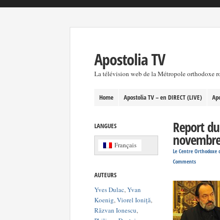
Apostolia TV
La télévision web de la Métropole orthodoxe 
Home
Apostolia TV – en DIRECT (LIVE)
Apo
Report du
LANGUES
novembre
Français
Le Centre Orthodoxe d
Comments
AUTEURS
Yves Dulac
,
Yvan
Koenig
,
Viorel Ioniță
,
Răzvan Ionescu
,