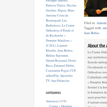
Philippe Dautais
,
Patriciu Vlaicu
,
Nicolas
Ozoline
,
Nepsis
,
Marc-
Antoine Costa de
Beauregard
,
Luc
Filed in:
Annonc
Barbulesco
,
Le Centre
Tagged with:
an
Orthodoxe d’Étude et
Jean Boboc
de Recherche «
Dumitru Stăniloae »
About the
(C.D.S.)
,
Laurent
Kloeble
,
Jean Boboc
,
Le Centre Orth
Hélène Sejournet
,
une institution
Gérard Reynaud
,
Florin
Synode métrop
Buca
,
Emanuel Dobre
,
Occidentale et Méridionale. Inauguré p
Constantin Pogor
,
CCP
,
Orthodoxe roum
arthur85p
,
Apostolia
Cathédrale ortho
TV
,
Ana Palanciuc
« Dumitru Stăni
destiné à la fo
la formation de
CATÉGORIES
aussi pour but 
Annonces
(119)
d’auteurs roum
Centre « Dumitru