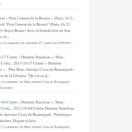
2
val « Pour l’amour de la Beauté » (Paris, 16-2...
val "Pour l'amour de la Beauté" (Paris, 16-21
3) Soyez Beaux! Avec la bénédiction de Son
 le...
ws
|
0 comments
|
by
Apostolia TV
|
posted on 13/05/2013
-17 Centre « Dumitru Staniloae »: Marc-
Costa...
2013-10-17 Centre « Dumitru
ae » : Père Marc-Antoine Costa de Beauregard –
e de la Liturgie. "Qu’est-ce q...
s
|
0 comments
|
by
Marc-Antoine Costa de Beauregard
|
 21/10/2013
-04 Centre « Dumitru Staniloae »: Marc-
Costa...
2012-10-04 Centre Dumitru Staniloae:
rc-Antoine Costa de Beauregard - Patristique:
inaires. Dogme et kéry...
s
|
2 comments
|
by
Marc-Antoine Costa de Beauregard
|