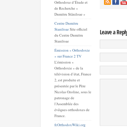
Orthodoxe d’Étude et
de Recherche «
Dumitru Stăniloae »
Centre Dumitru
Staniloae
Site officiel
Leave a Repl
du Centre Dumitru
Staniloae
Émission « Orthodoxie
» sur France 2 TV
L’émission «
Orthodoxie » de la
télévision d’état, France
2, est produite et
présentée par le Père
Nicolas Ozoline, sous le
patronage de
l’Assemblée des
évêques orthodoxes de
France.
fr.OrthodoxWiki.org