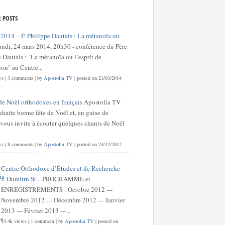
 POSTS
 2014 – P. Philippe Dautais : La métanoïa ou
undi, 24 mars 2014, 20h30 - conférence du Père
 Dautais : "La métanoïa ou l’esprit de
on" au Centre...
ws
|
3 comments
|
by
Apostolia TV
|
posted on 21/03/2014
de Noël orthodoxes en français
Apostolia TV
haite bonne fête de Noël et, en guise de
 vous invite à écouter quelques chants de Noël
ws
|
8 comments
|
by
Apostolia TV
|
posted on 24/12/2012
Centre Orthodoxe d’Études et de Recherche
« Dumitru St...
PROGRAMME et
ENREGISTREMENTS : Octobre 2012 ---
Novembre 2012 --- Décembre 2012 --- Janvier
2013 --- Février 2013 ---...
13.4k views
|
1 comment
|
by
Apostolia TV
|
posted on