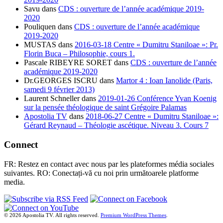
Savu
dans
CDS : ouverture de l’année académique 2019-
2020
Pouliquen
dans
CDS : ouverture de l’année académique
2019-2020
MUSTAS
dans
2016-03-18 Centre « Dumitru Staniloae »: Pr.
Florin Buca – Philosophie, cours 1.
Pascale RIBEYRE SORET
dans
CDS : ouverture de l’année
académique 2019-2020
Dr.GEORGES ISCRU
dans
Martor 4 : Ioan Ianolide (Paris,
samedi 9 février 2013)
Laurent Schneller
dans
2019-01-26 Conférence Yvan Koenig
sur la pensée théologique de saint Grégoire Palamas
Apostolia TV
dans
2018-06-27 Centre « Dumitru Staniloae »:
Gérard Reynaud – Théologie ascétique. Niveau 3. Cours 7
Connect
FR: Restez en contact avec nous par les plateformes média sociales
suivantes. RO: Conectați-vă cu noi prin următoarele platforme
media.
© 2026 Apostolia TV. All rights reserved.
Premium WordPress Themes
.