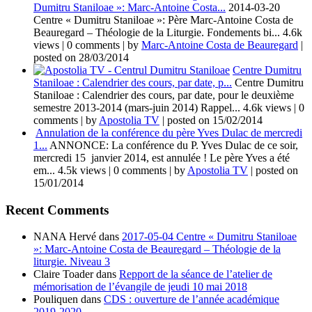
Dumitru Staniloae »: Marc-Antoine Costa...
2014-03-20
Centre « Dumitru Staniloae »: Père Marc-Antoine Costa de
Beauregard – Théologie de la Liturgie. Fondements bi...
4.6k
views
|
0 comments
|
by
Marc-Antoine Costa de Beauregard
|
posted on 28/03/2014
Centre Dumitru
Staniloae : Calendrier des cours, par date, p...
Centre Dumitru
Staniloae : Calendrier des cours, par date, pour le deuxième
semestre 2013-2014 (mars-juin 2014) Rappel...
4.6k views
|
0
comments
|
by
Apostolia TV
|
posted on 15/02/2014
Annulation de la conférence du père Yves Dulac de mercredi
1...
ANNONCE: La conférence du P. Yves Dulac de ce soir,
mercredi 15 janvier 2014, est annulée ! Le père Yves a été
em...
4.5k views
|
0 comments
|
by
Apostolia TV
|
posted on
15/01/2014
Recent Comments
NANA Hervé
dans
2017-05-04 Centre « Dumitru Staniloae
»: Marc-Antoine Costa de Beauregard – Théologie de la
liturgie. Niveau 3
Claire Toader
dans
Repport de la séance de l’atelier de
mémorisation de l’évangile de jeudi 10 mai 2018
Pouliquen
dans
CDS : ouverture de l’année académique
2019-2020