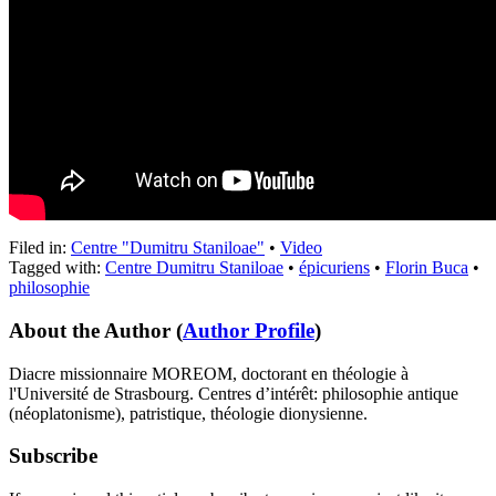
Filed in:
Centre "Dumitru Staniloae"
•
Video
Tagged with:
Centre Dumitru Staniloae
•
épicuriens
•
Florin Buca
•
philosophie
About the Author
(
Author Profile
)
Diacre missionnaire MOREOM, doctorant en théologie à
l'Université de Strasbourg. Centres d’intérêt: philosophie antique
(néoplatonisme), patristique, théologie dionysienne.
Subscribe