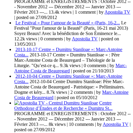
PROGRAMME et ENREGISTREMENTS : Octobre 2012 --
- Novembre 2012 --- Décembre 2012 --- Janvier 2013 ---
Février 2013 ---...
13.4k views
|
1 comment
|
by
Apostolia TV
|
posted on 27/09/2012
Le Festival « Pour l’amour de la Beauté » (Paris, 16-2...
Le
Festival "Pour l'amour de la Beauté" (Paris, 16-21 mai 2013)
Soyez Beaux! Avec la bénédiction de Son Éminence le...
12.2k views
|
0 comments
|
by
Apostolia TV
|
posted on
13/05/2013
2013-10-17 Centre « Dumitru Staniloae »: Marc-Antoine
Costa...
2013-10-17 Centre « Dumitru Staniloae » : Père
Marc-Antoine Costa de Beauregard – Théologie de la
Liturgie. "Qu’est-ce q...
9.3k views
|
0 comments
|
by
Marc-
Antoine Costa de Beauregard
|
posted on 21/10/2013
2012-10-04 Centre « Dumitru Staniloae »: Marc-Antoine
Costa...
2012-10-04 Centre Dumitru Staniloae: Père Marc-
Antoine Costa de Beauregard - Patristique: « Préliminaires.
Dogme et kéry...
8.7k views
|
2 comments
|
by
Marc-Antoine
Costa de Beauregard
|
posted on 05/10/2012
Centre
Orthodoxe d’Études et de Recherche « Dumitru St...
PROGRAMME et ENREGISTREMENTS : Octobre 2012 --
- Novembre 2012 --- Décembre 2012 --- Janvier 2013 ---
Février 2013 ---...
8k views
|
10 comments
|
by
Apostolia TV
|
posted on 27/09/2012