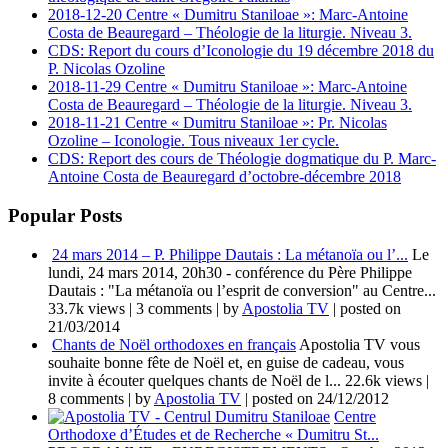
2018-12-20 Centre « Dumitru Staniloae »: Marc-Antoine
Costa de Beauregard – Théologie de la liturgie. Niveau 3.
CDS: Report du cours d’Iconologie du 19 décembre 2018 du
P. Nicolas Ozoline
2018-11-29 Centre « Dumitru Staniloae »: Marc-Antoine
Costa de Beauregard – Théologie de la liturgie. Niveau 3.
2018-11-21 Centre « Dumitru Staniloae »: Pr. Nicolas
Ozoline – Iconologie. Tous niveaux 1er cycle.
CDS: Report des cours de Théologie dogmatique du P. Marc-
Antoine Costa de Beauregard d’octobre-décembre 2018
Popular Posts
24 mars 2014 – P. Philippe Dautais : La métanoïa ou l’...
Le
lundi, 24 mars 2014, 20h30 - conférence du Père Philippe
Dautais : "La métanoïa ou l’esprit de conversion" au Centre...
33.7k views
|
3 comments
|
by
Apostolia TV
|
posted on
21/03/2014
Chants de Noël orthodoxes en français
Apostolia TV vous
souhaite bonne fête de Noël et, en guise de cadeau, vous
invite à écouter quelques chants de Noël de l...
22.6k views
|
8 comments
|
by
Apostolia TV
|
posted on 24/12/2012
Centre
Orthodoxe d’Études et de Recherche « Dumitru St...