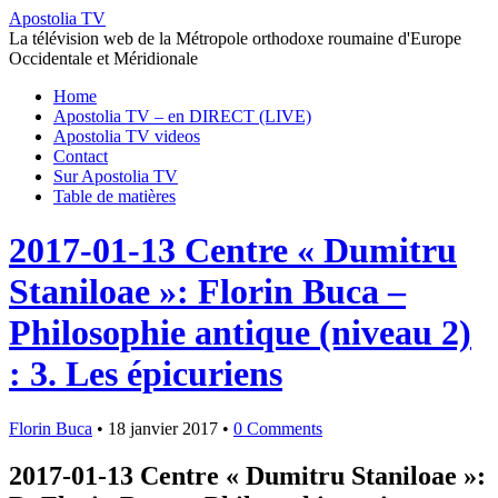
Apostolia TV
La télévision web de la Métropole orthodoxe roumaine d'Europe
Occidentale et Méridionale
Home
Apostolia TV – en DIRECT (LIVE)
Apostolia TV videos
Contact
Sur Apostolia TV
Table de matières
2017-01-13 Centre « Dumitru
Staniloae »: Florin Buca –
Philosophie antique (niveau 2)
: 3. Les épicuriens
Florin Buca
•
18 janvier 2017
•
0 Comments
2017-01-13 Centre « Dumitru Staniloae »: