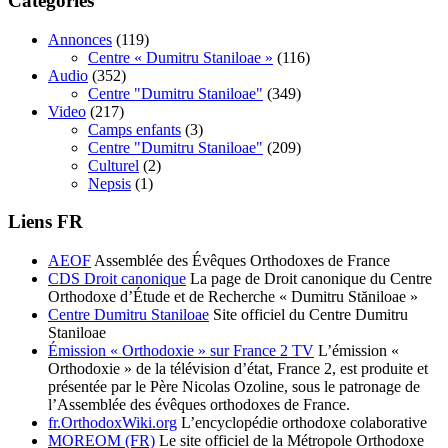
Catégories
Annonces
(119)
Centre « Dumitru Staniloae »
(116)
Audio
(352)
Centre "Dumitru Staniloae"
(349)
Video
(217)
Camps enfants
(3)
Centre "Dumitru Staniloae"
(209)
Culturel
(2)
Nepsis
(1)
Liens FR
AEOF
Assemblée des Évêques Orthodoxes de France
CDS Droit canonique
La page de Droit canonique du Centre
Orthodoxe d’Étude et de Recherche « Dumitru Stăniloae »
Centre Dumitru Staniloae
Site officiel du Centre Dumitru
Staniloae
Émission « Orthodoxie » sur France 2 TV
L’émission «
Orthodoxie » de la télévision d’état, France 2, est produite et
présentée par le Père Nicolas Ozoline, sous le patronage de
l’Assemblée des évêques orthodoxes de France.
fr.OrthodoxWiki.org
L’encyclopédie orthodoxe colaborative
MOREOM (FR)
Le site officiel de la Métropole Orthodoxe