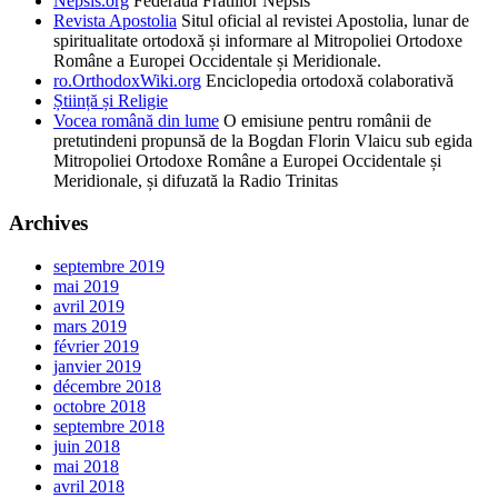
Nepsis.org
Federatia Fratiilor Nepsis
Revista Apostolia
Situl oficial al revistei Apostolia, lunar de
spiritualitate ortodoxă și informare al Mitropoliei Ortodoxe
Române a Europei Occidentale și Meridionale.
ro.OrthodoxWiki.org
Enciclopedia ortodoxă colaborativă
Știință și Religie
Vocea română din lume
O emisiune pentru românii de
pretutindeni propunsă de la Bogdan Florin Vlaicu sub egida
Mitropoliei Ortodoxe Române a Europei Occidentale și
Meridionale, și difuzată la Radio Trinitas
Archives
septembre 2019
mai 2019
avril 2019
mars 2019
février 2019
janvier 2019
décembre 2018
octobre 2018
septembre 2018
juin 2018
mai 2018
avril 2018