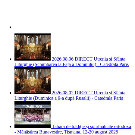
2026.08.06 DIRECT Utrenia și Sfânta
Liturghie (Schimbarea la Față a Domnului) - Catedrala Paris
2026.08.02 DIRECT Utrenia și Sfânta
Liturghie (Duminica a 9-a după Rusalii) - Catedrala Paris
Tabăra de tradiție și spiritualitate ortodoxă
- Mănăstirea Bunavestire, Tismana, 12-20 august 2025