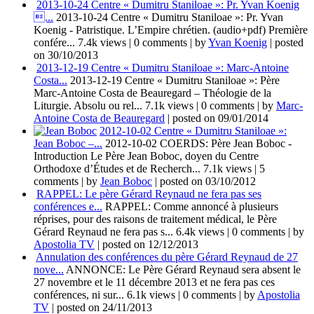
2013-10-24 Centre « Dumitru Staniloae »: Pr. Yvan Koenig
...
2013-10-24 Centre « Dumitru Staniloae »: Pr. Yvan
Koenig - Patristique. L’Empire chrétien. (audio+pdf) Première
confére...
7.4k views
|
0 comments
|
by
Yvan Koenig
|
posted
on 30/10/2013
2013-12-19 Centre « Dumitru Staniloae »: Marc-Antoine
Costa...
2013-12-19 Centre « Dumitru Staniloae »: Père
Marc-Antoine Costa de Beauregard – Théologie de la
Liturgie. Absolu ou rel...
7.1k views
|
0 comments
|
by
Marc-
Antoine Costa de Beauregard
|
posted on 09/01/2014
2012-10-02 Centre « Dumitru Staniloae »:
Jean Boboc –...
2012-10-02 COERDS: Père Jean Boboc -
Introduction Le Père Jean Boboc, doyen du Centre
Orthodoxe d’Études et de Recherch...
7.1k views
|
5
comments
|
by
Jean Boboc
|
posted on 03/10/2012
RAPPEL: Le père Gérard Reynaud ne fera pas ses
conférences e...
RAPPEL: Comme annoncé à plusieurs
réprises, pour des raisons de traitement médical, le Père
Gérard Reynaud ne fera pas s...
6.4k views
|
0 comments
|
by
Apostolia TV
|
posted on 12/12/2013
Annulation des conférences du père Gérard Reynaud de 27
nove...
ANNONCE: Le Père Gérard Reynaud sera absent le
27 novembre et le 11 décembre 2013 et ne fera pas ces
conférences, ni sur...
6.1k views
|
0 comments
|
by
Apostolia
TV
|
posted on 24/11/2013