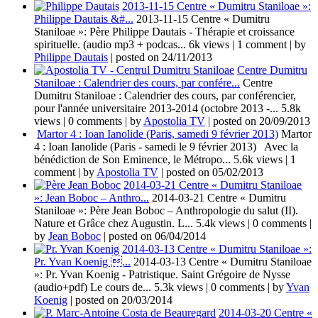
2013-11-15 Centre « Dumitru Staniloae »:
Philippe Dautais &#...
2013-11-15 Centre « Dumitru
Staniloae »: Père Philippe Dautais - Thérapie et croissance
spirituelle. (audio mp3 + podcas...
6k views
|
1 comment
|
by
Philippe Dautais
|
posted on 24/11/2013
Centre Dumitru
Staniloae : Calendrier des cours, par confére...
Centre
Dumitru Staniloae : Calendrier des cours, par conférencier,
pour l'année universitaire 2013-2014 (octobre 2013 -...
5.8k
views
|
0 comments
|
by
Apostolia TV
|
posted on 20/09/2013
Martor 4 : Ioan Ianolide (Paris, samedi 9 février 2013)
Martor
4 : Ioan Ianolide (Paris - samedi le 9 février 2013) Avec la
bénédiction de Son Eminence, le Métropo...
5.6k views
|
1
comment
|
by
Apostolia TV
|
posted on 05/02/2013
2014-03-21 Centre « Dumitru Staniloae
»: Jean Boboc – Anthro...
2014-03-21 Centre « Dumitru
Staniloae »: Père Jean Boboc – Anthropologie du salut (II).
Nature et Grâce chez Augustin. L...
5.4k views
|
0 comments
|
by
Jean Boboc
|
posted on 06/04/2014
2014-03-13 Centre « Dumitru Staniloae »:
Pr. Yvan Koenig ...
2014-03-13 Centre « Dumitru Staniloae
»: Pr. Yvan Koenig - Patristique. Saint Grégoire de Nysse
(audio+pdf) Le cours de...
5.3k views
|
0 comments
|
by
Yvan
Koenig
|
posted on 20/03/2014
2014-03-20 Centre «