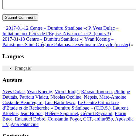
«
2017-01-12 Centre « Dumitru Staniloae »: P. Yves Dulac –
Initiation aux Pères de l’Église. Niveaux 1 et 2. (cours 3)
2017-01-18 Centre « Dumitru Staniloae »: Yvan Koenig –
Patristique. Saint Grégoire Palamas. 2e séminaire 2e cycle (master)
»
Langues
Français
Auteurs
Yves Dulac
,
Yvan Koenig
,
Viorel Ioniță
,
Răzvan Ionescu
,
Philippe
Dautais
,
Patriciu Vlaicu
,
Nicolas Ozoline
,
Nepsis
,
Marc-Antoine
Costa de Beauregard
,
Luc Barbulesco
,
Le Centre Orthodoxe
d’Étude et de Recherche « Dumitru Stăniloae » (C.D.S.)
,
Laurent
Kloeble
,
Jean Boboc
,
Hélène Sejournet
,
Gérard Reynaud
,
Florin
Buca
,
Emanuel Dobre
,
Constantin Pogor
,
CCP
,
arthur85p
,
Apostolia
TV
,
Ana Palanciuc