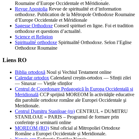
Roumaine d’Europe Occidentale et Méridionale.
Revue Apostolia
Revue de spiritualité et d’information
orthodoxe. Publication de la Métropole Orthodoxe Roumaine
d’Europe Occidentale et Méridionale
Sagesse Orthodoxe
Conseil spirituel en ligne. Foi et tradition
orthodoxe et questions d’actualité.
Science et Religion
Spiritualité orthodoxe
Spiritualité Orthodoxe. Selon l’Eglise
Orthodoxe Roumaine
Liens RO
Biblia ortodoxă
Noul și Vechiul Testament online
Calendar ortodox
Calendarul creștin-ortodox — Sfinții zilei
— Sinaxar — Viețile sfinților
Centrul de Coordonare Pedagogică în Europa Occidentală şi
Meridională
CCP sprijină MOREOM în activităţile educative
din parohiile ortodoxe române ale Europei Occidentale şi
Meridionale.
Centrul Dumitru Staniloae (ro)
CENTRUL « DUMITRU
STANILOAE » PARIS – Programul de formare prin
conferințe și seminarii online
MOREOM (RO)
Situl oficial al Mitropoliei Ortodoxe
Române a Europei Occidentale și Meridionale.