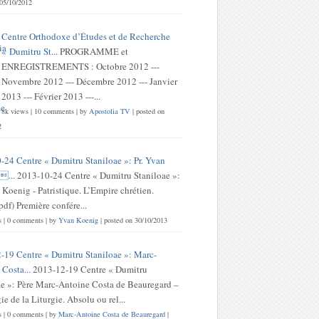
 05/10/2012
Centre Orthodoxe d’Études et de Recherche
« Dumitru St...
PROGRAMME et
ENREGISTREMENTS : Octobre 2012 ---
Novembre 2012 --- Décembre 2012 --- Janvier
2013 --- Février 2013 ---...
8k views
|
10 comments
|
by
Apostolia TV
|
posted on
2
-24 Centre « Dumitru Staniloae »: Pr. Yvan
...
2013-10-24 Centre « Dumitru Staniloae »:
 Koenig - Patristique. L’Empire chrétien.
df) Première confére...
s
|
0 comments
|
by
Yvan Koenig
|
posted on 30/10/2013
-19 Centre « Dumitru Staniloae »: Marc-
Costa...
2013-12-19 Centre « Dumitru
ae »: Père Marc-Antoine Costa de Beauregard –
e de la Liturgie. Absolu ou rel...
s
|
0 comments
|
by
Marc-Antoine Costa de Beauregard
|