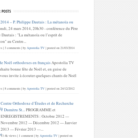
 POSTS
 2014 – P. Philippe Dautais : La métanoïa ou
undi, 24 mars 2014, 20h30 - conférence du Père
 Dautais : "La métanoïa ou l’esprit de
on" au Centre...
ws
|
3 comments
|
by
Apostolia TV
|
posted on 21/03/2014
de Noël orthodoxes en français
Apostolia TV
haite bonne fête de Noël et, en guise de
 vous invite à écouter quelques chants de Noël
ws
|
8 comments
|
by
Apostolia TV
|
posted on 24/12/2012
Centre Orthodoxe d’Études et de Recherche
« Dumitru St...
PROGRAMME et
ENREGISTREMENTS : Octobre 2012 ---
Novembre 2012 --- Décembre 2012 --- Janvier
2013 --- Février 2013 ---...
13.4k views
|
1 comment
|
by
Apostolia TV
|
posted on