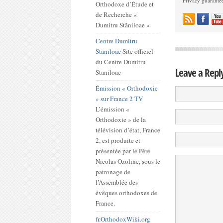
Privacy guarante
Orthodoxe d’Étude et
de Recherche «
Dumitru Stăniloae »
Centre Dumitru
Staniloae
Site officiel
du Centre Dumitru
Leave a Repl
Staniloae
Émission « Orthodoxie
» sur France 2 TV
L’émission «
Orthodoxie » de la
télévision d’état, France
2, est produite et
présentée par le Père
Nicolas Ozoline, sous le
patronage de
l’Assemblée des
évêques orthodoxes de
France.
fr.OrthodoxWiki.org