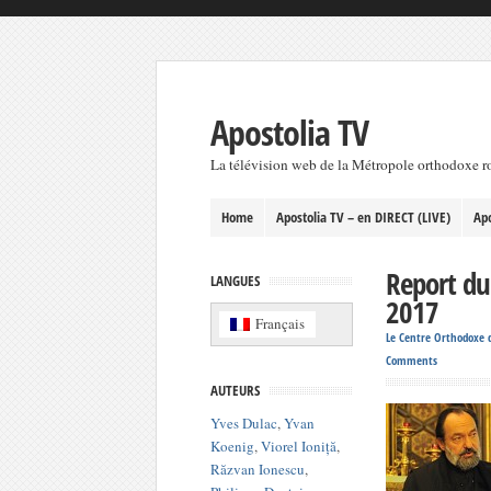
Apostolia TV
La télévision web de la Métropole orthodoxe 
Home
Apostolia TV – en DIRECT (LIVE)
Apo
Report du
LANGUES
2017
Français
Le Centre Orthodoxe d
Comments
AUTEURS
Yves Dulac
,
Yvan
Koenig
,
Viorel Ioniță
,
Răzvan Ionescu
,