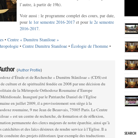
l’autre, à partir de 19h).
Voir aussi : le programme complet des cours, par date,
pour
le 1er semestre 2016-2017
et pour
le 2e semestre
2016-2017
.
es
•
Centre « Dumitru Staniloae »
thropologie
•
Centre Dumitru Staniloae
•
Écologie de l'homme
•
 Author
(
Author Profile
)
odoxe d’Étude et de Recherche « Dumitru Stăniloae » (CDS) est
 de culture et de spiritualité fondée en 2008 par une décision du
olitain de la Métropole Orthodoxe Roumaine d’Europe
ar le Patriarche Daniel de l’Eglise
aine en juillet 2009, il a provisoirement son siège à la
doxe roumaine, 9 rue Jean de Beauvais, 75005 Paris. Le Centre
loae » est un centre de recherche, de formation et de réflexion,
rmation permanente des clercs majeurs de notre éparchie, ainsi qu’à
s catéchètes et des laïcs désireux de rendre service à l’Eglise. Il a
SEARCH
de conduire des projets éditoriaux (par exemple des traductions