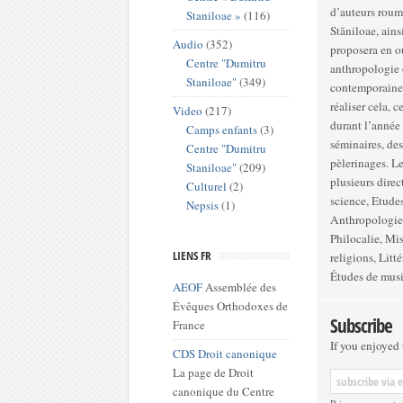
d’auteurs roum
Staniloae »
(116)
Stăniloae, ains
Audio
(352)
proposera en o
Centre "Dumitru
anthropologie o
Staniloae"
(349)
contemporaines 
réaliser cela, 
Video
(217)
durant l’année 
Camps enfants
(3)
séminaires, des
Centre "Dumitru
pèlerinages. Le Centre se divise en trois grandes sections, chacune comprenant
Staniloae"
(209)
plusieurs directions : Théologie : Etudes bibliques, P
Culturel
(2)
science, Etudes
Nepsis
(1)
Anthropologie et sciences d
Philocalie, Mission pa
LIENS FR
religions, Litt
Études de mus
AEOF
Assemblée des
Évêques Orthodoxes de
Subscribe
France
If you enjoyed t
CDS Droit canonique
La page de Droit
canonique du Centre