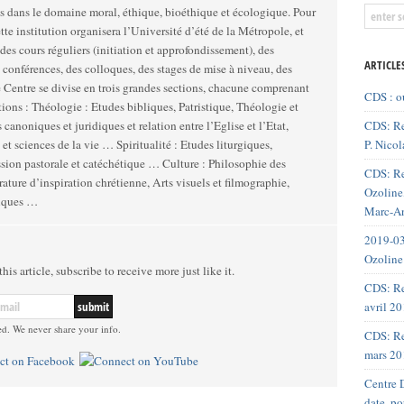
dans le domaine moral, éthique, bioéthique et écologique. Pour
cette institution organisera l’Université d’été de la Métropole, et
des cours réguliers (initiation et approfondissement), des
ARTICLE
 conférences, des colloques, des stages de mise à niveau, des
CDS : o
atristique, Théologie et
CDS: Re
 canoniques et juridiques et relation entre l’Eglise et l’Etat,
P. Nicol
e la vie … Spiritualité : Etudes liturgiques,
storale et catéchétique … Culture : Philosophie des
CDS: Re
érature d’inspiration chrétienne, Arts visuels et filmographie,
Ozoline,
iques …
Marc-An
2019-03
Ozoline
his article, subscribe to receive more just like it.
CDS: Re
avril 2
ed. We never share your info.
CDS: Re
mars 20
Centre D
date, p