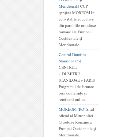
Meridională
CCP
sprijină MOREOM în
activităţile educative
din parohiile ortodoxe
române ale Europei
Occidentale şi
Meridionale.
Centrul Dumitru
Staniloae (ro)
CENTRUL
« DUMITRU
STANILOAE » PARIS –
Programul de formare
prin conferințe și
seminarii online
MOREOM (RO)
Situl
oficial al Mitropoliei
Ortodoxe Române a
Europei Occidentale și
Meridionale.