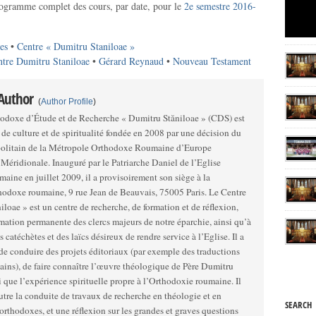
programme complet des cours, par date, pour le
2e semestre 2016-
es
•
Centre « Dumitru Staniloae »
ntre Dumitru Staniloae
•
Gérard Reynaud
•
Nouveau Testament
 Author
(
Author Profile
)
odoxe d’Étude et de Recherche « Dumitru Stăniloae » (CDS) est
 de culture et de spiritualité fondée en 2008 par une décision du
olitain de la Métropole Orthodoxe Roumaine d’Europe
ar le Patriarche Daniel de l’Eglise
aine en juillet 2009, il a provisoirement son siège à la
doxe roumaine, 9 rue Jean de Beauvais, 75005 Paris. Le Centre
loae » est un centre de recherche, de formation et de réflexion,
rmation permanente des clercs majeurs de notre éparchie, ainsi qu’à
s catéchètes et des laïcs désireux de rendre service à l’Eglise. Il a
de conduire des projets éditoriaux (par exemple des traductions
ains), de faire connaître l’œuvre théologique de Père Dumitru
i que l’expérience spirituelle propre à l’Orthodoxie roumaine. Il
utre la conduite de travaux de recherche en théologie et en
SEARCH
rthodoxes, et une réflexion sur les grandes et graves questions