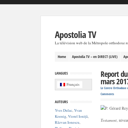
Apostolia TV
La télévision web de la Métropole orthodoxe 
Home
Apostolia TV – en DIRECT (LIVE)
Apo
Report du
LANGUES
mars 201
Français
Le Centre Orthodoxe d
Comments
AUTEURS
Yves Dulac
,
Yvan
Koenig
,
Viorel Ioniță
,
Testament
, nivea
Răzvan Ionescu
,