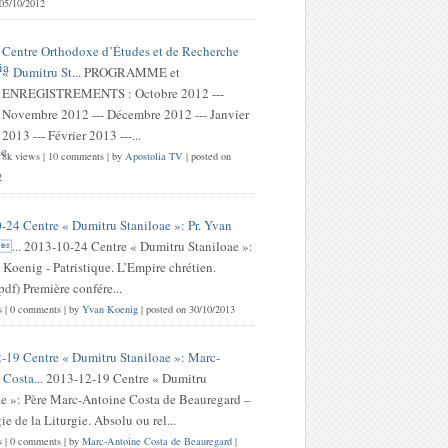
 05/10/2012
Centre Orthodoxe d’Études et de Recherche
« Dumitru St...
PROGRAMME et
ENREGISTREMENTS : Octobre 2012 ---
Novembre 2012 --- Décembre 2012 --- Janvier
2013 --- Février 2013 ---...
8k views
|
10 comments
|
by
Apostolia TV
|
posted on
2
-24 Centre « Dumitru Staniloae »: Pr. Yvan
...
2013-10-24 Centre « Dumitru Staniloae »:
 Koenig - Patristique. L’Empire chrétien.
df) Première confére...
s
|
0 comments
|
by
Yvan Koenig
|
posted on 30/10/2013
-19 Centre « Dumitru Staniloae »: Marc-
Costa...
2013-12-19 Centre « Dumitru
ae »: Père Marc-Antoine Costa de Beauregard –
e de la Liturgie. Absolu ou rel...
s
|
0 comments
|
by
Marc-Antoine Costa de Beauregard
|