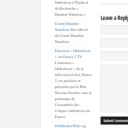
Orthodoxe d’Étude et
de Recherche «
Dumitru Stăniloae »
Leave a Repl
Centre Dumitru
Staniloae
Site officiel
du Centre Dumitru
Staniloae
Émission « Orthodoxie
» sur France 2 TV
L’émission «
Orthodoxie » de la
télévision d’état, France
2, est produite et
présentée par le Père
Nicolas Ozoline, sous le
patronage de
l’Assemblée des
évêques orthodoxes de
France.
fr.OrthodoxWiki.org