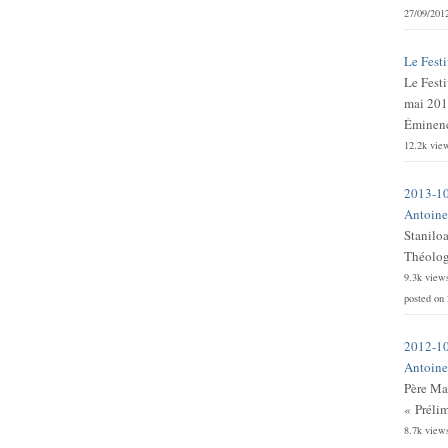
27/09/201
Le Festi
Le Festi
mai 201
Éminence
12.2k vie
2013-10
Antoine 
Stanilo
Théologi
9.3k view
posted on
2012-10
Antoine 
Père Ma
« Prélim
8.7k view