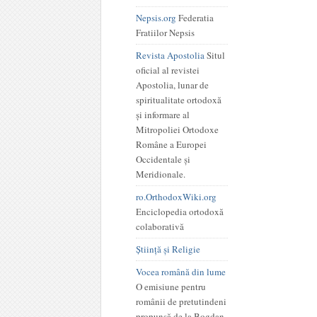
Nepsis.org
Federatia
Fratiilor Nepsis
Revista Apostolia
Situl
oficial al revistei
Apostolia, lunar de
spiritualitate ortodoxă
și informare al
Mitropoliei Ortodoxe
Române a Europei
Occidentale și
Meridionale.
ro.OrthodoxWiki.org
Enciclopedia ortodoxă
colaborativă
Știință și Religie
Vocea română din lume
O emisiune pentru
românii de pretutindeni
propunsă de la Bogdan