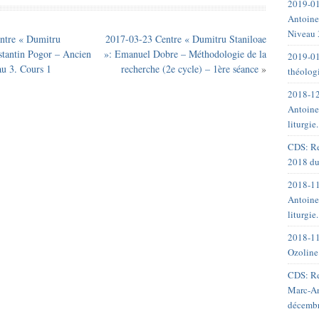
2019-01
Antoine
Niveau 
ntre « Dumitru
2017-03-23 Centre « Dumitru Staniloae
stantin Pogor – Ancien
»: Emanuel Dobre – Méthodologie de la
2019-01
au 3. Cours 1
recherche (2e cycle) – 1ère séance
»
théolog
2018-12
Antoine
liturgie
CDS: Re
2018 du
2018-11
Antoine
liturgie
2018-11
Ozoline
CDS: Re
Marc-An
décemb