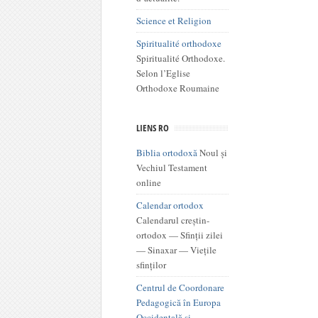
Science et Religion
Spiritualité orthodoxe
Spiritualité Orthodoxe.
Selon l’Eglise
Orthodoxe Roumaine
LIENS RO
Biblia ortodoxă
Noul și
Vechiul Testament
online
Calendar ortodox
Calendarul creștin-
ortodox — Sfinții zilei
— Sinaxar — Viețile
sfinților
Centrul de Coordonare
Pedagogică în Europa
Occidentală şi