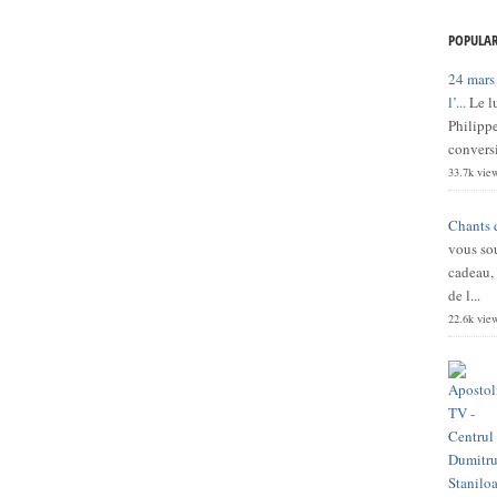
POPULAR
24 mars
l’...
Le l
Philippe
conversi
33.7k vie
Chants 
vous sou
cadeau,
de l...
22.6k vie