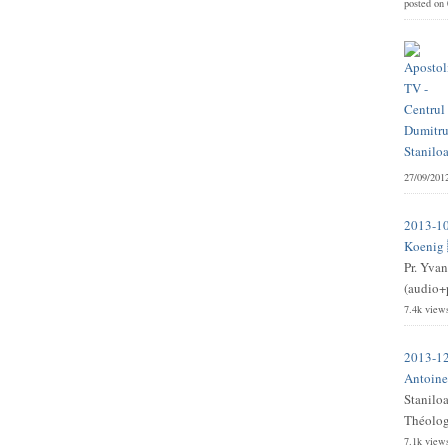
posted on
27/09/201
2013-10
Koenig 
Pr. Yvan
(audio+p
7.4k view
2013-12
Antoine 
Stanilo
Théologi
7.1k view