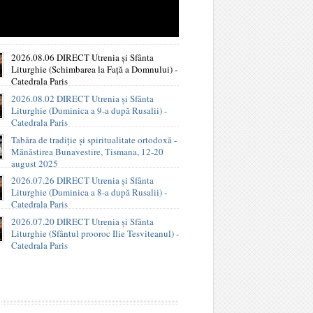
2026.08.06 DIRECT Utrenia și Sfânta
Liturghie (Schimbarea la Față a Domnului) -
Catedrala Paris
2026.08.02 DIRECT Utrenia și Sfânta
Liturghie (Duminica a 9-a după Rusalii) -
Catedrala Paris
Tabăra de tradiție și spiritualitate ortodoxă -
Mănăstirea Bunavestire, Tismana, 12-20
august 2025
2026.07.26 DIRECT Utrenia și Sfânta
Liturghie (Duminica a 8-a după Rusalii) -
Catedrala Paris
2026.07.20 DIRECT Utrenia și Sfânta
Liturghie (Sfântul prooroc Ilie Tesviteanul) -
Catedrala Paris