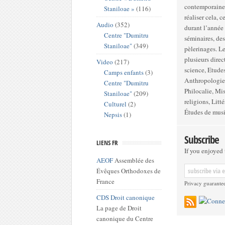
contemporaines 
Staniloae »
(116)
réaliser cela, 
Audio
(352)
durant l’année 
Centre "Dumitru
séminaires, des
Staniloae"
(349)
pèlerinages. Le Centre se divise en trois grandes sections, chacune comprenant
plusieurs directions : Théologie : Etudes bibliques, P
Video
(217)
science, Etudes
Camps enfants
(3)
Anthropologie et sciences d
Centre "Dumitru
Philocalie, Mission pa
Staniloae"
(209)
religions, Litt
Culturel
(2)
Études de mus
Nepsis
(1)
Subscribe
LIENS FR
If you enjoyed t
AEOF
Assemblée des
Évêques Orthodoxes de
France
Privacy guarante
CDS Droit canonique
La page de Droit
canonique du Centre