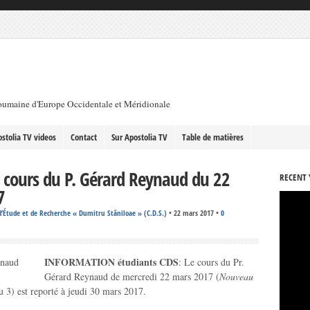
roumaine d'Europe Occidentale et Méridionale
stolia TV videos
Contact
Sur Apostolia TV
Table de matières
 cours du P. Gérard Reynaud du 22
RECENT 
7
’Étude et de Recherche « Dumitru Stăniloae » (C.D.S.)
•
22 mars 2017
•
0
INFORMATION étudiants CDS
: Le cours du Pr.
Gérard Reynaud de mercredi 22 mars 2017 (
Nouveau
u 3) est reporté à jeudi 30 mars 2017.