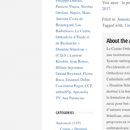
Philippe Dautais
,
Voir aussi : le 
Patriciu Vlaicu
,
Nicolas
2017
.
Ozoline
,
Nepsis
,
Marc-
Antoine Costa de
Filed in:
Annonc
Beauregard
,
Luc
Tagged with:
Ce
Barbulesco
,
Le Centre
Orthodoxe d’Étude et
About the
de Recherche «
Le Centre Orth
Dumitru Stăniloae »
une institution
(C.D.S.)
,
Laurent
Synode métrop
Kloeble
,
Jean Boboc
,
Occidentale et Méridionale. Inauguré p
Hélène Sejournet
,
Orthodoxe roum
Gérard Reynaud
,
Florin
Cathédrale ortho
Buca
,
Emanuel Dobre
,
« Dumitru Stăni
Constantin Pogor
,
CCP
,
destiné à la fo
arthur85p
,
Apostolia
la formation de
TV
,
Ana Palanciuc
aussi pour but 
d’auteurs roum
CATÉGORIES
Stăniloae, ains
proposera en o
Annonces
(119)
anthropologie o
Centre « Dumitru