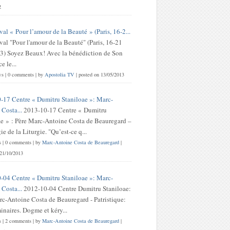
2
val « Pour l’amour de la Beauté » (Paris, 16-2...
val "Pour l'amour de la Beauté" (Paris, 16-21
3) Soyez Beaux! Avec la bénédiction de Son
 le...
ws
|
0 comments
|
by
Apostolia TV
|
posted on 13/05/2013
-17 Centre « Dumitru Staniloae »: Marc-
Costa...
2013-10-17 Centre « Dumitru
ae » : Père Marc-Antoine Costa de Beauregard –
e de la Liturgie. "Qu’est-ce q...
s
|
0 comments
|
by
Marc-Antoine Costa de Beauregard
|
 21/10/2013
-04 Centre « Dumitru Staniloae »: Marc-
Costa...
2012-10-04 Centre Dumitru Staniloae:
rc-Antoine Costa de Beauregard - Patristique:
inaires. Dogme et kéry...
s
|
2 comments
|
by
Marc-Antoine Costa de Beauregard
|