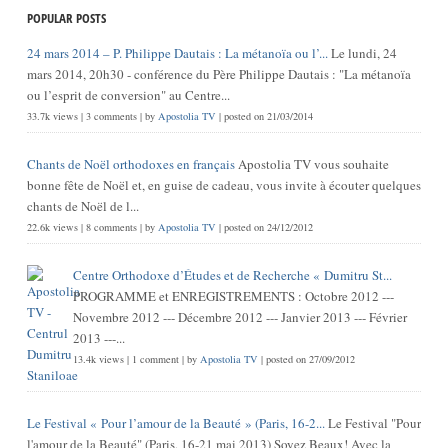
POPULAR POSTS
24 mars 2014 – P. Philippe Dautais : La métanoïa ou l’...
Le lundi, 24
mars 2014, 20h30 - conférence du Père Philippe Dautais : "La métanoïa
ou l’esprit de conversion" au Centre...
33.7k views
|
3 comments
|
by
Apostolia TV
|
posted on 21/03/2014
Chants de Noël orthodoxes en français
Apostolia TV vous souhaite
bonne fête de Noël et, en guise de cadeau, vous invite à écouter quelques
chants de Noël de l...
22.6k views
|
8 comments
|
by
Apostolia TV
|
posted on 24/12/2012
Centre Orthodoxe d’Études et de Recherche « Dumitru St...
PROGRAMME et ENREGISTREMENTS : Octobre 2012 ---
Novembre 2012 --- Décembre 2012 --- Janvier 2013 --- Février
2013 ---...
13.4k views
|
1 comment
|
by
Apostolia TV
|
posted on 27/09/2012
Le Festival « Pour l’amour de la Beauté » (Paris, 16-2...
Le Festival "Pour
l'amour de la Beauté" (Paris, 16-21 mai 2013) Soyez Beaux! Avec la