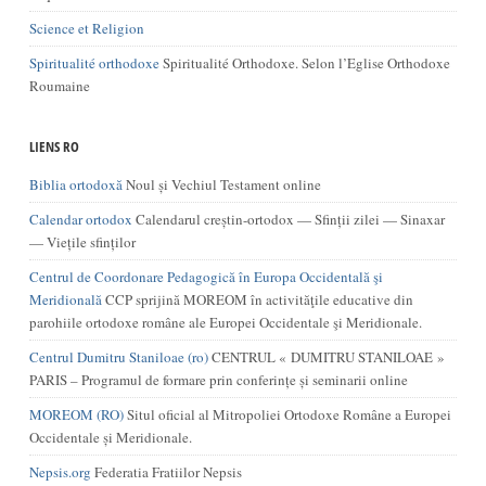
Science et Religion
Spiritualité orthodoxe
Spiritualité Orthodoxe. Selon l’Eglise Orthodoxe
Roumaine
LIENS RO
Biblia ortodoxă
Noul și Vechiul Testament online
Calendar ortodox
Calendarul creștin-ortodox — Sfinții zilei — Sinaxar
— Viețile sfinților
Centrul de Coordonare Pedagogică în Europa Occidentală şi
Meridională
CCP sprijină MOREOM în activităţile educative din
parohiile ortodoxe române ale Europei Occidentale şi Meridionale.
Centrul Dumitru Staniloae (ro)
CENTRUL « DUMITRU STANILOAE »
PARIS – Programul de formare prin conferințe și seminarii online
MOREOM (RO)
Situl oficial al Mitropoliei Ortodoxe Române a Europei
Occidentale și Meridionale.
Nepsis.org
Federatia Fratiilor Nepsis