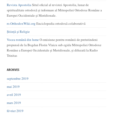
Revista Apostolia
Situl oficial al revistei Apostolia, lunar de
spiritualitate ortodoxă și informare al Mitropoliei Ortodoxe Române a
Europei Occidentale și Meridionale.
ro.OrthodoxWiki.org
Enciclopedia ortodoxă colaborativă
Știință și Religie
Vocea română din lume
O emisiune pentru românii de pretutindeni
propunsă de la Bogdan Florin Vlaicu sub egida Mitropoliei Ortodoxe
Române a Europei Occidentale și Meridionale, și difuzată la Radio
Trinitas
ARCHIVES
septembre 2019
mai 2019
avril 2019
mars 2019
février 2019