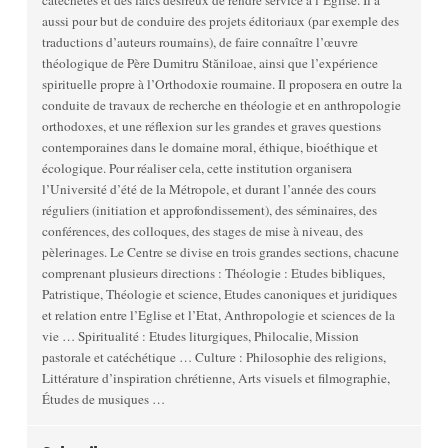
catéchètes et des laïcs désireux de rendre service à l’Eglise. Il a
aussi pour but de conduire des projets éditoriaux (par exemple des
traductions d’auteurs roumains), de faire connaître l’œuvre
théologique de Père Dumitru Stăniloae, ainsi que l’expérience
spirituelle propre à l’Orthodoxie roumaine. Il proposera en outre la
conduite de travaux de recherche en théologie et en anthropologie
orthodoxes, et une réflexion sur les grandes et graves questions
contemporaines dans le domaine moral, éthique, bioéthique et
écologique. Pour réaliser cela, cette institution organisera
l’Université d’été de la Métropole, et durant l’année des cours
réguliers (initiation et approfondissement), des séminaires, des
conférences, des colloques, des stages de mise à niveau, des
pèlerinages. Le Centre se divise en trois grandes sections, chacune
comprenant plusieurs directions : Théologie : Etudes bibliques,
Patristique, Théologie et science, Etudes canoniques et juridiques
et relation entre l’Eglise et l’Etat, Anthropologie et sciences de la
vie … Spiritualité : Etudes liturgiques, Philocalie, Mission
pastorale et catéchétique … Culture : Philosophie des religions,
Littérature d’inspiration chrétienne, Arts visuels et filmographie,
Études de musiques …