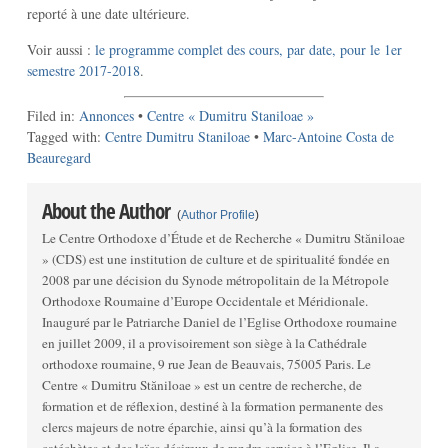
reporté à une date ultérieure.
Voir aussi :
le programme complet des cours, par date, pour le 1er
semestre 2017-2018
.
Filed in:
Annonces
•
Centre « Dumitru Staniloae »
Tagged with:
Centre Dumitru Staniloae
•
Marc-Antoine Costa de
Beauregard
About the Author
(
Author Profile
)
Le Centre Orthodoxe d’Étude et de Recherche « Dumitru Stăniloae
» (CDS) est une institution de culture et de spiritualité fondée en
2008 par une décision du Synode métropolitain de la Métropole
Orthodoxe Roumaine d’Europe Occidentale et Méridionale.
Inauguré par le Patriarche Daniel de l’Eglise Orthodoxe roumaine
en juillet 2009, il a provisoirement son siège à la Cathédrale
orthodoxe roumaine, 9 rue Jean de Beauvais, 75005 Paris. Le
Centre « Dumitru Stăniloae » est un centre de recherche, de
formation et de réflexion, destiné à la formation permanente des
clercs majeurs de notre éparchie, ainsi qu’à la formation des