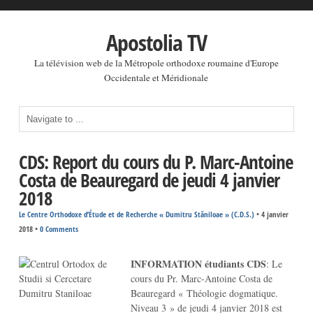
Apostolia TV
La télévision web de la Métropole orthodoxe roumaine d'Europe
Occidentale et Méridionale
CDS: Report du cours du P. Marc-Antoine
Costa de Beauregard de jeudi 4 janvier
2018
Le Centre Orthodoxe d’Étude et de Recherche « Dumitru Stăniloae » (C.D.S.)
•
4 janvier
2018
•
0 Comments
INFORMATION étudiants CDS
: Le
cours du Pr. Marc-Antoine Costa de
Beauregard « Théologie dogmatique.
Niveau 3 » de jeudi 4 janvier 2018 est