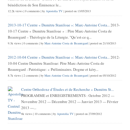
bénédiction de Son Éminence le...
12.2k views
|
0 comments
|
by
Apostolia TV
|
posted on 13/05/2013
2013-10-17 Centre « Dumitru Staniloae »: Marc-Antoine Costa...
2013-
10-17 Centre « Dumitru Staniloae » : Père Marc-Antoine Costa de
Beauregard – Théologie de la Liturgie. "Qu’est-ce q...
9.3k views
|
0 comments
|
by
Marc-Antoine Costa de Beauregard
|
posted on 21/10/2013
2012-10-04 Centre « Dumitru Staniloae »: Marc-Antoine Costa...
2012-
10-04 Centre Dumitru Staniloae: Père Marc-Antoine Costa de
Beauregard - Patristique: « Préliminaires. Dogme et kéry...
8.7k views
|
2 comments
|
by
Marc-Antoine Costa de Beauregard
|
posted on 05/10/2012
Centre Orthodoxe d’Études et de Recherche « Dumitru St...
PROGRAMME et ENREGISTREMENTS : Octobre 2012 ---
Novembre 2012 --- Décembre 2012 --- Janvier 2013 --- Février
2013 ---...
8k views
|
10 comments
|
by
Apostolia TV
|
posted on 27/09/2012