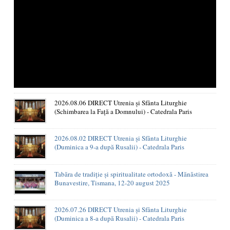
2026.08.06 DIRECT Utrenia și Sfânta Liturghie
(Schimbarea la Față a Domnului) - Catedrala Paris
2026.08.02 DIRECT Utrenia și Sfânta Liturghie
(Duminica a 9-a după Rusalii) - Catedrala Paris
Tabăra de tradiție și spiritualitate ortodoxă - Mănăstirea
Bunavestire, Tismana, 12-20 august 2025
2026.07.26 DIRECT Utrenia și Sfânta Liturghie
(Duminica a 8-a după Rusalii) - Catedrala Paris