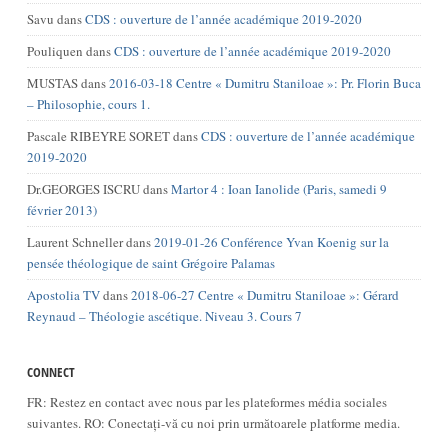
Savu
dans
CDS : ouverture de l’année académique 2019-2020
Pouliquen
dans
CDS : ouverture de l’année académique 2019-2020
MUSTAS
dans
2016-03-18 Centre « Dumitru Staniloae »: Pr. Florin Buca
– Philosophie, cours 1.
Pascale RIBEYRE SORET
dans
CDS : ouverture de l’année académique
2019-2020
Dr.GEORGES ISCRU
dans
Martor 4 : Ioan Ianolide (Paris, samedi 9
février 2013)
Laurent Schneller
dans
2019-01-26 Conférence Yvan Koenig sur la
pensée théologique de saint Grégoire Palamas
Apostolia TV
dans
2018-06-27 Centre « Dumitru Staniloae »: Gérard
Reynaud – Théologie ascétique. Niveau 3. Cours 7
CONNECT
FR: Restez en contact avec nous par les plateformes média sociales
suivantes. RO: Conectați-vă cu noi prin următoarele platforme media.