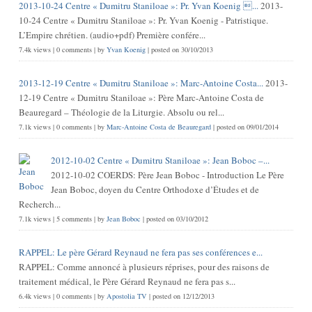
2013-10-24 Centre « Dumitru Staniloae »: Pr. Yvan Koenig ...
2013-
10-24 Centre « Dumitru Staniloae »: Pr. Yvan Koenig - Patristique.
L’Empire chrétien. (audio+pdf) Première confére...
7.4k views
|
0 comments
|
by
Yvan Koenig
|
posted on 30/10/2013
2013-12-19 Centre « Dumitru Staniloae »: Marc-Antoine Costa...
2013-
12-19 Centre « Dumitru Staniloae »: Père Marc-Antoine Costa de
Beauregard – Théologie de la Liturgie. Absolu ou rel...
7.1k views
|
0 comments
|
by
Marc-Antoine Costa de Beauregard
|
posted on 09/01/2014
2012-10-02 Centre « Dumitru Staniloae »: Jean Boboc –...
2012-10-02 COERDS: Père Jean Boboc - Introduction Le Père
Jean Boboc, doyen du Centre Orthodoxe d’Études et de
Recherch...
7.1k views
|
5 comments
|
by
Jean Boboc
|
posted on 03/10/2012
RAPPEL: Le père Gérard Reynaud ne fera pas ses conférences e...
RAPPEL: Comme annoncé à plusieurs réprises, pour des raisons de
traitement médical, le Père Gérard Reynaud ne fera pas s...
6.4k views
|
0 comments
|
by
Apostolia TV
|
posted on 12/12/2013