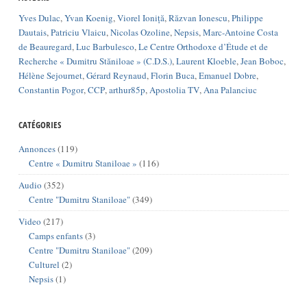
Yves Dulac
,
Yvan Koenig
,
Viorel Ioniță
,
Răzvan Ionescu
,
Philippe
Dautais
,
Patriciu Vlaicu
,
Nicolas Ozoline
,
Nepsis
,
Marc-Antoine Costa
de Beauregard
,
Luc Barbulesco
,
Le Centre Orthodoxe d’Étude et de
Recherche « Dumitru Stăniloae » (C.D.S.)
,
Laurent Kloeble
,
Jean Boboc
,
Hélène Sejournet
,
Gérard Reynaud
,
Florin Buca
,
Emanuel Dobre
,
Constantin Pogor
,
CCP
,
arthur85p
,
Apostolia TV
,
Ana Palanciuc
CATÉGORIES
Annonces
(119)
Centre « Dumitru Staniloae »
(116)
Audio
(352)
Centre "Dumitru Staniloae"
(349)
Video
(217)
Camps enfants
(3)
Centre "Dumitru Staniloae"
(209)
Culturel
(2)
Nepsis
(1)