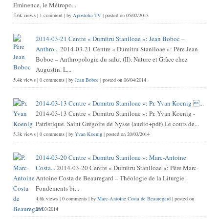
Eminence, le Métropo...
5.6k views
|
1 comment
|
by
Apostolia TV
|
posted on 05/02/2013
2014-03-21 Centre « Dumitru Staniloae »: Jean Boboc –
Anthro...
2014-03-21 Centre « Dumitru Staniloae »: Père Jean
Boboc – Anthropologie du salut (II). Nature et Grâce chez
Augustin. L...
5.4k views
|
0 comments
|
by
Jean Boboc
|
posted on 06/04/2014
2014-03-13 Centre « Dumitru Staniloae »: Pr. Yvan Koenig ...
2014-03-13 Centre « Dumitru Staniloae »: Pr. Yvan Koenig -
Patristique. Saint Grégoire de Nysse (audio+pdf) Le cours de...
5.3k views
|
0 comments
|
by
Yvan Koenig
|
posted on 20/03/2014
2014-03-20 Centre « Dumitru Staniloae »: Marc-Antoine
Costa...
2014-03-20 Centre « Dumitru Staniloae »: Père Marc-
Antoine Costa de Beauregard – Théologie de la Liturgie.
Fondements bi...
4.6k views
|
0 comments
|
by
Marc-Antoine Costa de Beauregard
|
posted on
28/03/2014