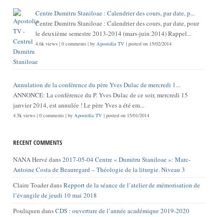
Centre Dumitru Staniloae : Calendrier des cours, par date, p...
Centre Dumitru Staniloae : Calendrier des cours, par date, pour
le deuxième semestre 2013-2014 (mars-juin 2014) Rappel...
4.6k views
|
0 comments
|
by
Apostolia TV
|
posted on 15/02/2014
Annulation de la conférence du père Yves Dulac de mercredi 1...
ANNONCE: La conférence du P. Yves Dulac de ce soir, mercredi 15
janvier 2014, est annulée ! Le père Yves a été em...
4.5k views
|
0 comments
|
by
Apostolia TV
|
posted on 15/01/2014
RECENT COMMENTS
NANA Hervé
dans
2017-05-04 Centre « Dumitru Staniloae »: Marc-
Antoine Costa de Beauregard – Théologie de la liturgie. Niveau 3
Claire Toader
dans
Repport de la séance de l’atelier de mémorisation de
l’évangile de jeudi 10 mai 2018
Pouliquen
dans
CDS : ouverture de l’année académique 2019-2020