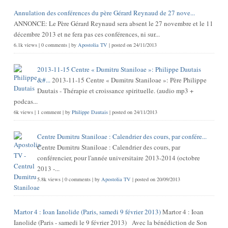
Annulation des conférences du père Gérard Reynaud de 27 nove...
ANNONCE: Le Père Gérard Reynaud sera absent le 27 novembre et le 11
décembre 2013 et ne fera pas ces conférences, ni sur...
6.1k views
|
0 comments
|
by
Apostolia TV
|
posted on 24/11/2013
2013-11-15 Centre « Dumitru Staniloae »: Philippe Dautais
&#...
2013-11-15 Centre « Dumitru Staniloae »: Père Philippe
Dautais - Thérapie et croissance spirituelle. (audio mp3 +
podcas...
6k views
|
1 comment
|
by
Philippe Dautais
|
posted on 24/11/2013
Centre Dumitru Staniloae : Calendrier des cours, par confére...
Centre Dumitru Staniloae : Calendrier des cours, par
conférencier, pour l'année universitaire 2013-2014 (octobre
2013 -...
5.8k views
|
0 comments
|
by
Apostolia TV
|
posted on 20/09/2013
Martor 4 : Ioan Ianolide (Paris, samedi 9 février 2013)
Martor 4 : Ioan
Ianolide (Paris - samedi le 9 février 2013) Avec la bénédiction de Son