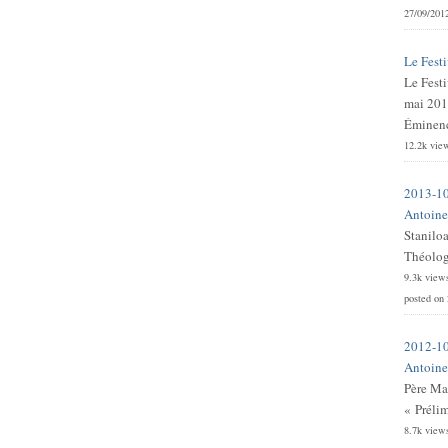
27/09/201
Le Festi
Le Festi
mai 201
Éminence
12.2k vie
2013-10
Antoine 
Stanilo
Théologi
9.3k view
posted on
2012-10
Antoine 
Père Ma
« Prélim
8.7k view