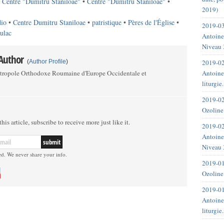
•
Centre "Dumitru Staniloae"
•
Centre "Dumitru Staniloae"
•
2019)
dio
•
Centre Dumitru Staniloae
•
patristique
•
Pères de l'Église
•
2019-03
ulac
Antoine
Niveau 
 Author
2019-02
(
Author Profile
)
Antoine
étropole Orthodoxe Roumaine d'Europe Occidentale et
liturgie
2019-02
Ozoline
his article, subscribe to receive more just like it.
2019-02
Antoine
Niveau 
ed. We never share your info.
2019-01
Ozoline
2019-01
Antoine
liturgie