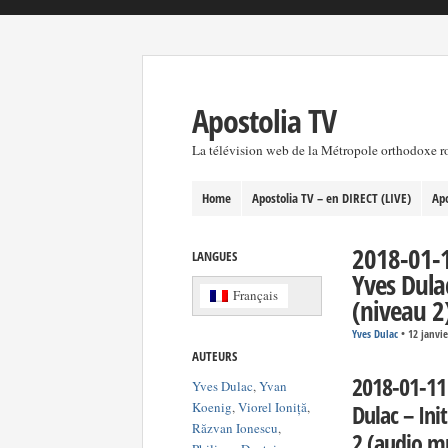
Apostolia TV
La télévision web de la Métropole orthodoxe 
Home
Apostolia TV – en DIRECT (LIVE)
Apo
2018-01-1
LANGUES
Yves Dulac
Français
(niveau 2)
Yves Dulac
•
12 janvi
AUTEURS
2018-01-11
Yves Dulac
,
Yvan
Koenig
,
Viorel Ioniță
,
Dulac – Ini
Răzvan Ionescu
,
2 (audio m