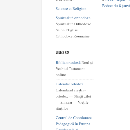
Boboc du 8 janv
Science et Religion
Spiritualité orthodoxe
Spiritualité Orthodoxe.
Selon l’Eglise
Orthodoxe Roumaine
LIENS RO
Biblia ortodoxă
Noul și
Vechiul Testament
online
Calendar ortodox
Calendarul creștin-
ortodox — Sfinții zilei
— Sinaxar — Viețile
sfinților
Centrul de Coordonare
Pedagogică în Europa
Occidentală şi