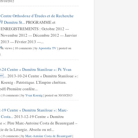
 05/10/2012
Centre Orthodoxe d’Études et de Recherche
« Dumitru St...
PROGRAMME et
ENREGISTREMENTS : Octobre 2012 ---
Novembre 2012 --- Décembre 2012 --- Janvier
2013 --- Février 2013 ---...
8k views
|
10 comments
|
by
Apostolia TV
|
posted on
2
-24 Centre « Dumitru Staniloae »: Pr. Yvan
...
2013-10-24 Centre « Dumitru Staniloae »:
 Koenig - Patristique. L’Empire chrétien.
df) Première confére...
s
|
0 comments
|
by
Yvan Koenig
|
posted on 30/10/2013
-19 Centre « Dumitru Staniloae »: Marc-
Costa...
2013-12-19 Centre « Dumitru
ae »: Père Marc-Antoine Costa de Beauregard –
e de la Liturgie. Absolu ou rel...
s
|
0 comments
|
by
Marc-Antoine Costa de Beauregard
|