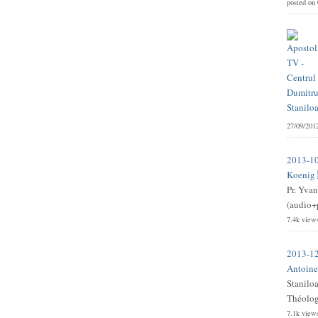
posted on
27/09/201
2013-10
Koenig 
Pr. Yvan
(audio+p
7.4k view
2013-12
Antoine 
Stanilo
Théologi
7.1k view