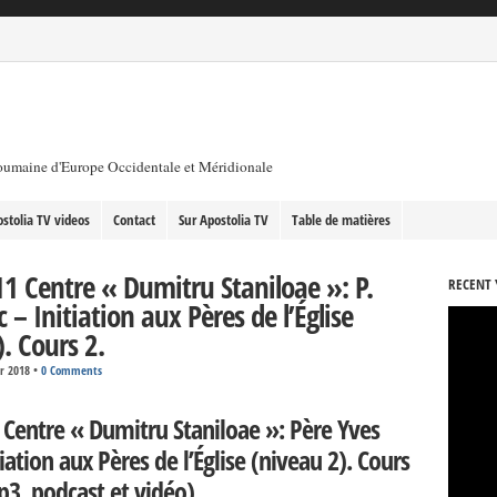
roumaine d'Europe Occidentale et Méridionale
stolia TV videos
Contact
Sur Apostolia TV
Table de matières
1 Centre « Dumitru Staniloae »: P.
RECENT 
 – Initiation aux Pères de l’Église
. Cours 2.
er 2018
•
0 Comments
 Centre « Dumitru Staniloae »: Père Yves
tiation aux Pères de l’Église (niveau 2). Cours
p3, podcast et vidéo)