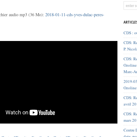
ichier audio mp3 (36 Mo):
2018-01-11-cds-yves-dulac-peres-
ARTICLE
CDS : o
CDS: Re
P. Nicol
CDS: Re
Ozoline,
Marc-An
2019-03
Ozoline
CDS: Re
avril 2
CDS: Re
mars 20
Centre D
date, p