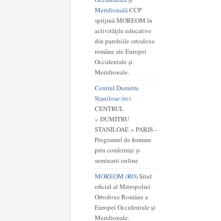
Meridională
CCP
sprijină MOREOM în
activităţile educative
din parohiile ortodoxe
române ale Europei
Occidentale şi
Meridionale.
Centrul Dumitru
Staniloae (ro)
CENTRUL
« DUMITRU
STANILOAE » PARIS –
Programul de formare
prin conferințe și
seminarii online
MOREOM (RO)
Situl
oficial al Mitropoliei
Ortodoxe Române a
Europei Occidentale și
Meridionale.