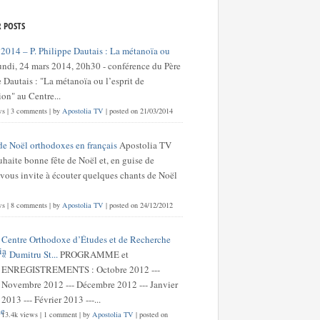
 POSTS
 2014 – P. Philippe Dautais : La métanoïa ou
undi, 24 mars 2014, 20h30 - conférence du Père
 Dautais : "La métanoïa ou l’esprit de
on" au Centre...
ws
|
3 comments
|
by
Apostolia TV
|
posted on 21/03/2014
de Noël orthodoxes en français
Apostolia TV
haite bonne fête de Noël et, en guise de
 vous invite à écouter quelques chants de Noël
ws
|
8 comments
|
by
Apostolia TV
|
posted on 24/12/2012
Centre Orthodoxe d’Études et de Recherche
« Dumitru St...
PROGRAMME et
ENREGISTREMENTS : Octobre 2012 ---
Novembre 2012 --- Décembre 2012 --- Janvier
2013 --- Février 2013 ---...
13.4k views
|
1 comment
|
by
Apostolia TV
|
posted on