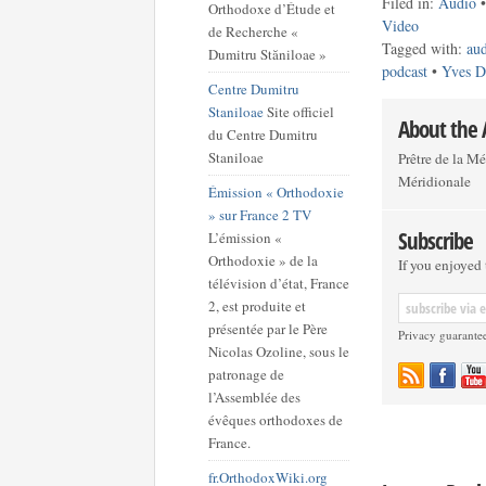
Filed in:
Audio
Orthodoxe d’Étude et
Video
de Recherche «
Tagged with:
au
Dumitru Stăniloae »
podcast
•
Yves D
Centre Dumitru
Staniloae
Site officiel
About the
du Centre Dumitru
Staniloae
Prêtre de la M
Méridionale
Émission « Orthodoxie
» sur France 2 TV
Subscribe
L’émission «
Orthodoxie » de la
If you enjoyed t
télévision d’état, France
2, est produite et
présentée par le Père
Privacy guarante
Nicolas Ozoline, sous le
patronage de
l’Assemblée des
évêques orthodoxes de
France.
fr.OrthodoxWiki.org