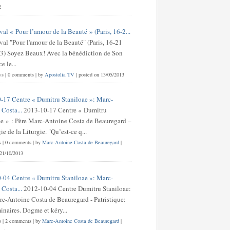
2
val « Pour l’amour de la Beauté » (Paris, 16-2...
val "Pour l'amour de la Beauté" (Paris, 16-21
3) Soyez Beaux! Avec la bénédiction de Son
 le...
ws
|
0 comments
|
by
Apostolia TV
|
posted on 13/05/2013
-17 Centre « Dumitru Staniloae »: Marc-
Costa...
2013-10-17 Centre « Dumitru
ae » : Père Marc-Antoine Costa de Beauregard –
e de la Liturgie. "Qu’est-ce q...
s
|
0 comments
|
by
Marc-Antoine Costa de Beauregard
|
 21/10/2013
-04 Centre « Dumitru Staniloae »: Marc-
Costa...
2012-10-04 Centre Dumitru Staniloae:
rc-Antoine Costa de Beauregard - Patristique:
inaires. Dogme et kéry...
s
|
2 comments
|
by
Marc-Antoine Costa de Beauregard
|