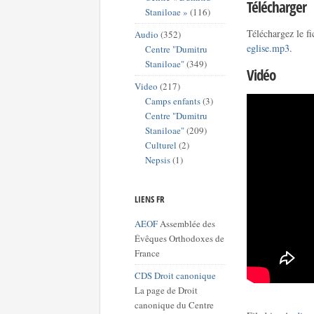
Télécharger
Staniloae »
(116)
Téléchargez le f
Audio
(352)
eglise.mp3
.
Centre "Dumitru
Staniloae"
(349)
Vidéo
Video
(217)
Camps enfants
(3)
Centre "Dumitru
Staniloae"
(209)
Culturel
(2)
Nepsis
(1)
LIENS FR
AEOF
Assemblée des
Évêques Orthodoxes de
France
CDS Droit canonique
La page de Droit
canonique du Centre