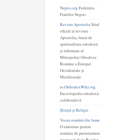
Nepsis.org
Federatia
Fratiilor Nepsis
Revista Apostolia
Situl
oficial al revistei
Apostolia, lunar de
spiritualitate ortodoxă
și informare al
Mitropoliei Ortodoxe
Române a Europei
Occidentale și
Meridionale.
ro.OrthodoxWiki.org
Enciclopedia ortodoxă
colaborativă
Știință și Religie
Vocea română din lume
O emisiune pentru
românii de pretutindeni
propunsă de la Bogdan