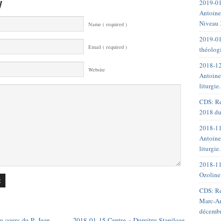
y
2019-01
Antoine
Niveau 
Name ( required )
2019-01
Email ( required )
théolog
2018-12
Website
Antoine
liturgie
CDS: Re
2018 du
2018-11
Antoine
liturgie
2018-11
Ozoline
CDS: Re
Marc-An
décemb
 cours du P. Jean
2018-01-15 Centre « Dumitru Staniloae