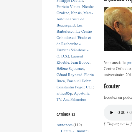
Philippe Dautais
,
Patriciu Vlaicu
,
Nicolas
Ozoline
,
Nepsis
,
Marc-
Antoine Costa de
Beauregard
,
Luc
Barbulesco
,
Le Centre
Orthodoxe d’Étude et
de Recherche «
Dumitru Stăniloae »
(C.D.S.)
,
Laurent
Kloeble
,
Jean Boboc
,
Voir aussi: le
pr
Hélène Sejournet
,
Centre Orthodoxe
Gérard Reynaud
,
Florin
universitaire 20
Buca
,
Emanuel Dobre
,
Écouter
Constantin Pogor
,
CCP
,
arthur85p
,
Apostolia
Écoutez en podca
TV
,
Ana Palanciuc
CATÉGORIES
[ Cliquez sur la
Annonces
(119)
Centre « Dumitru