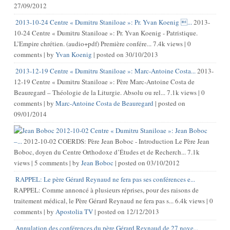
27/09/2012
2013-10-24 Centre « Dumitru Staniloae »: Pr. Yvan Koenig ...
2013-
10-24 Centre « Dumitru Staniloae »: Pr. Yvan Koenig - Patristique.
L’Empire chrétien. (audio+pdf) Première confére...
7.4k views
|
0
comments
|
by
Yvan Koenig
|
posted on 30/10/2013
2013-12-19 Centre « Dumitru Staniloae »: Marc-Antoine Costa...
2013-
12-19 Centre « Dumitru Staniloae »: Père Marc-Antoine Costa de
Beauregard – Théologie de la Liturgie. Absolu ou rel...
7.1k views
|
0
comments
|
by
Marc-Antoine Costa de Beauregard
|
posted on
09/01/2014
2012-10-02 Centre « Dumitru Staniloae »: Jean Boboc
–...
2012-10-02 COERDS: Père Jean Boboc - Introduction Le Père Jean
Boboc, doyen du Centre Orthodoxe d’Études et de Recherch...
7.1k
views
|
5 comments
|
by
Jean Boboc
|
posted on 03/10/2012
RAPPEL: Le père Gérard Reynaud ne fera pas ses conférences e...
RAPPEL: Comme annoncé à plusieurs réprises, pour des raisons de
traitement médical, le Père Gérard Reynaud ne fera pas s...
6.4k views
|
0
comments
|
by
Apostolia TV
|
posted on 12/12/2013
Annulation des conférences du père Gérard Reynaud de 27 nove...