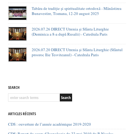
Tabăra de tradiție și spiritualitate ortodoxă - Mănăstirea
Bunavestire, Tismana, 12-20 august 2025
2026.07.26 DIRECT Utrenia și Sfânta Liturghie
(Duminica a 8-a după Rusalii) - Catedrala Paris
2026.07.20 DIRECT Utrenia și Sfânta Liturghie (Sfântul
prooroc Ilie Tesviteanul) - Catedrala Paris
SEARCH
ARTICLES RÉCENTS
CDS : ouverture de l’année académique 2019-2020
CDS: Report du cours d’Iconologie du 22 mai 2019 du P. Nicolas