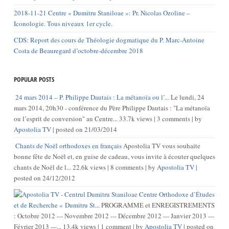
2018-11-21 Centre « Dumitru Staniloae »: Pr. Nicolas Ozoline –
Iconologie. Tous niveaux 1er cycle.
CDS: Report des cours de Théologie dogmatique du P. Marc-Antoine
Costa de Beauregard d’octobre-décembre 2018
POPULAR POSTS
24 mars 2014 – P. Philippe Dautais : La métanoïa ou l’...
Le lundi, 24
mars 2014, 20h30 - conférence du Père Philippe Dautais : "La métanoïa
ou l’esprit de conversion" au Centre...
33.7k views
|
3 comments
|
by
Apostolia TV
|
posted on 21/03/2014
Chants de Noël orthodoxes en français
Apostolia TV vous souhaite
bonne fête de Noël et, en guise de cadeau, vous invite à écouter quelques
chants de Noël de l...
22.6k views
|
8 comments
|
by
Apostolia TV
|
posted on 24/12/2012
Centre Orthodoxe d’Études
et de Recherche « Dumitru St...
PROGRAMME et ENREGISTREMENTS
: Octobre 2012 --- Novembre 2012 --- Décembre 2012 --- Janvier 2013 ---
Février 2013 ---...
13.4k views
|
1 comment
|
by
Apostolia TV
|
posted on