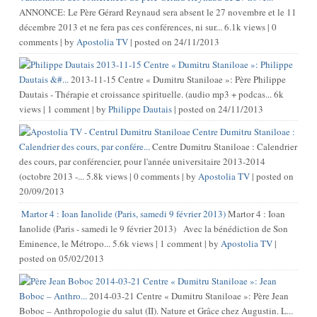
ANNONCE: Le Père Gérard Reynaud sera absent le 27 novembre et le 11
décembre 2013 et ne fera pas ces conférences, ni sur...
6.1k views
|
0
comments
|
by
Apostolia TV
|
posted on 24/11/2013
2013-11-15 Centre « Dumitru Staniloae »: Philippe
Dautais &#...
2013-11-15 Centre « Dumitru Staniloae »: Père Philippe
Dautais - Thérapie et croissance spirituelle. (audio mp3 + podcas...
6k
views
|
1 comment
|
by
Philippe Dautais
|
posted on 24/11/2013
Centre Dumitru Staniloae :
Calendrier des cours, par confére...
Centre Dumitru Staniloae : Calendrier
des cours, par conférencier, pour l'année universitaire 2013-2014
(octobre 2013 -...
5.8k views
|
0 comments
|
by
Apostolia TV
|
posted on
20/09/2013
Martor 4 : Ioan Ianolide (Paris, samedi 9 février 2013)
Martor 4 : Ioan
Ianolide (Paris - samedi le 9 février 2013) Avec la bénédiction de Son
Eminence, le Métropo...
5.6k views
|
1 comment
|
by
Apostolia TV
|
posted on 05/02/2013
2014-03-21 Centre « Dumitru Staniloae »: Jean
Boboc – Anthro...
2014-03-21 Centre « Dumitru Staniloae »: Père Jean
Boboc – Anthropologie du salut (II). Nature et Grâce chez Augustin. L...