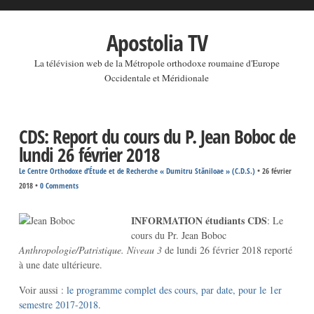
Apostolia TV
La télévision web de la Métropole orthodoxe roumaine d'Europe
Occidentale et Méridionale
CDS: Report du cours du P. Jean Boboc de
lundi 26 février 2018
Le Centre Orthodoxe d’Étude et de Recherche « Dumitru Stăniloae » (C.D.S.)
•
26 février
2018
•
0 Comments
INFORMATION étudiants CDS
: Le
cours du Pr. Jean Boboc
Anthropologie/Patristique. Niveau 3
de lundi 26 février 2018 reporté
à une date ultérieure.
Voir aussi :
le programme complet des cours, par date, pour le 1er
semestre 2017-2018
.