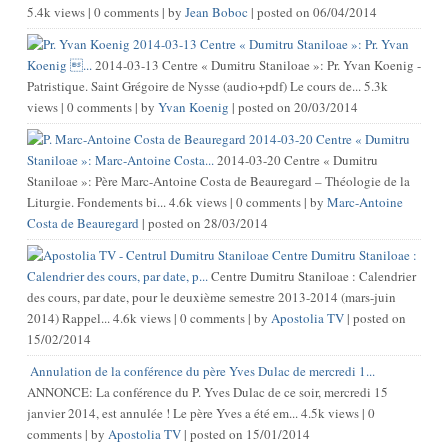
5.4k views
|
0 comments
|
by
Jean Boboc
|
posted on 06/04/2014
2014-03-13 Centre « Dumitru Staniloae »: Pr. Yvan
Koenig ...
2014-03-13 Centre « Dumitru Staniloae »: Pr. Yvan Koenig -
Patristique. Saint Grégoire de Nysse (audio+pdf) Le cours de...
5.3k
views
|
0 comments
|
by
Yvan Koenig
|
posted on 20/03/2014
2014-03-20 Centre « Dumitru
Staniloae »: Marc-Antoine Costa...
2014-03-20 Centre « Dumitru
Staniloae »: Père Marc-Antoine Costa de Beauregard – Théologie de la
Liturgie. Fondements bi...
4.6k views
|
0 comments
|
by
Marc-Antoine
Costa de Beauregard
|
posted on 28/03/2014
Centre Dumitru Staniloae :
Calendrier des cours, par date, p...
Centre Dumitru Staniloae : Calendrier
des cours, par date, pour le deuxième semestre 2013-2014 (mars-juin
2014) Rappel...
4.6k views
|
0 comments
|
by
Apostolia TV
|
posted on
15/02/2014
Annulation de la conférence du père Yves Dulac de mercredi 1...
ANNONCE: La conférence du P. Yves Dulac de ce soir, mercredi 15
janvier 2014, est annulée ! Le père Yves a été em...
4.5k views
|
0
comments
|
by
Apostolia TV
|
posted on 15/01/2014