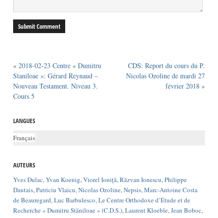
«
2018-02-23 Centre « Dumitru
CDS: Report du cours du P.
Staniloae »: Gérard Reynaud –
Nicolas Ozoline de mardi 27
Nouveau Testament. Niveau 3.
février 2018
»
Cours 5
LANGUES
Français
AUTEURS
Yves Dulac
,
Yvan Koenig
,
Viorel Ioniță
,
Răzvan Ionescu
,
Philippe
Dautais
,
Patriciu Vlaicu
,
Nicolas Ozoline
,
Nepsis
,
Marc-Antoine Costa
de Beauregard
,
Luc Barbulesco
,
Le Centre Orthodoxe d’Étude et de
Recherche « Dumitru Stăniloae » (C.D.S.)
,
Laurent Kloeble
,
Jean Boboc
,