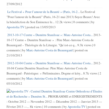
27/09/2012
Le Festival « Pour l’amour de la Beauté » (Paris, 16-2...
Le Festival
"Pour l'amour de la Beauté" (Paris, 16-21 mai 2013) Soyez Beaux! Avec
la bénédiction de Son Éminence le...
12.2k views
|
0 comments
|
by
Apostolia TV
|
posted on 13/05/2013
2013-10-17 Centre « Dumitru Staniloae »: Marc-Antoine Costa...
2013-
10-17 Centre « Dumitru Staniloae » : Père Marc-Antoine Costa de
Beauregard – Théologie de la Liturgie. "Qu’est-ce q...
9.3k views
|
0
comments
|
by
Marc-Antoine Costa de Beauregard
|
posted on
21/10/2013
2012-10-04 Centre « Dumitru Staniloae »: Marc-Antoine Costa...
2012-
10-04 Centre Dumitru Staniloae: Père Marc-Antoine Costa de
Beauregard - Patristique: « Préliminaires. Dogme et kéry...
8.7k views
|
2
comments
|
by
Marc-Antoine Costa de Beauregard
|
posted on
05/10/2012
Centre Orthodoxe d’Études
et de Recherche « Dumitru St...
PROGRAMME et ENREGISTREMENTS
: Octobre 2012 --- Novembre 2012 --- Décembre 2012 --- Janvier 2013 ---
Février 2013 ---...
8k views
|
10 comments
|
by
Apostolia TV
|
posted on