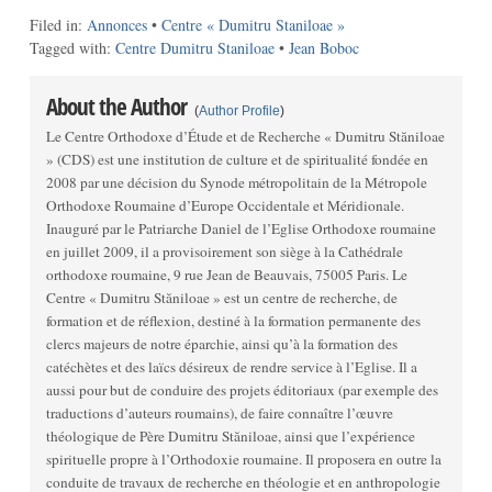
Filed in:
Annonces
•
Centre « Dumitru Staniloae »
Tagged with:
Centre Dumitru Staniloae
•
Jean Boboc
About the Author
(
Author Profile
)
Le Centre Orthodoxe d’Étude et de Recherche « Dumitru Stăniloae
» (CDS) est une institution de culture et de spiritualité fondée en
2008 par une décision du Synode métropolitain de la Métropole
Orthodoxe Roumaine d’Europe Occidentale et Méridionale.
Inauguré par le Patriarche Daniel de l’Eglise Orthodoxe roumaine
en juillet 2009, il a provisoirement son siège à la Cathédrale
orthodoxe roumaine, 9 rue Jean de Beauvais, 75005 Paris. Le
Centre « Dumitru Stăniloae » est un centre de recherche, de
formation et de réflexion, destiné à la formation permanente des
clercs majeurs de notre éparchie, ainsi qu’à la formation des
catéchètes et des laïcs désireux de rendre service à l’Eglise. Il a
aussi pour but de conduire des projets éditoriaux (par exemple des
traductions d’auteurs roumains), de faire connaître l’œuvre
théologique de Père Dumitru Stăniloae, ainsi que l’expérience
spirituelle propre à l’Orthodoxie roumaine. Il proposera en outre la
conduite de travaux de recherche en théologie et en anthropologie