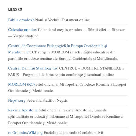
LIENS RO
Biblia ortodoxă
Noul și Vechiul Testament online
Calendar ortodox
Calendarul creștin-ortodox — Sfinții zilei — Sinaxar
— Viețile sfinților
Centrul de Coordonare Pedagogică în Europa Occidentală şi
Meridională
CCP sprijină MOREOM în activităţile educative din
parohiile ortodoxe române ale Europei Occidentale şi Meridionale.
Centrul Dumitru Staniloae (ro)
CENTRUL « DUMITRU STANILOAE »
PARIS – Programul de formare prin conferințe și seminarii online
MOREOM (RO)
Situl oficial al Mitropoliei Ortodoxe Române a Europei
Occidentale și Meridionale.
Nepsis.org
Federatia Fratiilor Nepsis
Revista Apostolia
Situl oficial al revistei Apostolia, lunar de
spiritualitate ortodoxă și informare al Mitropoliei Ortodoxe Române a
Europei Occidentale și Meridionale.
ro.OrthodoxWiki.org
Enciclopedia ortodoxă colaborativă