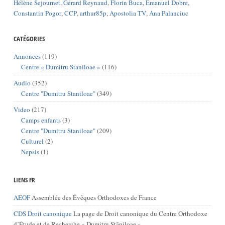
Hélène Sejournet
,
Gérard Reynaud
,
Florin Buca
,
Emanuel Dobre
,
Constantin Pogor
,
CCP
,
arthur85p
,
Apostolia TV
,
Ana Palanciuc
CATÉGORIES
Annonces
(119)
Centre « Dumitru Staniloae »
(116)
Audio
(352)
Centre "Dumitru Staniloae"
(349)
Video
(217)
Camps enfants
(3)
Centre "Dumitru Staniloae"
(209)
Culturel
(2)
Nepsis
(1)
LIENS FR
AEOF
Assemblée des Évêques Orthodoxes de France
CDS Droit canonique
La page de Droit canonique du Centre Orthodoxe
d’Étude et de Recherche « Dumitru Stăniloae »