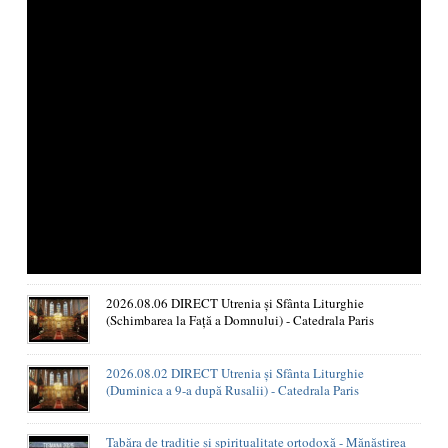
2026.08.06 DIRECT Utrenia și Sfânta Liturghie
(Schimbarea la Față a Domnului) - Catedrala Paris
2026.08.02 DIRECT Utrenia și Sfânta Liturghie
(Duminica a 9-a după Rusalii) - Catedrala Paris
Tabăra de tradiție și spiritualitate ortodoxă - Mănăstirea