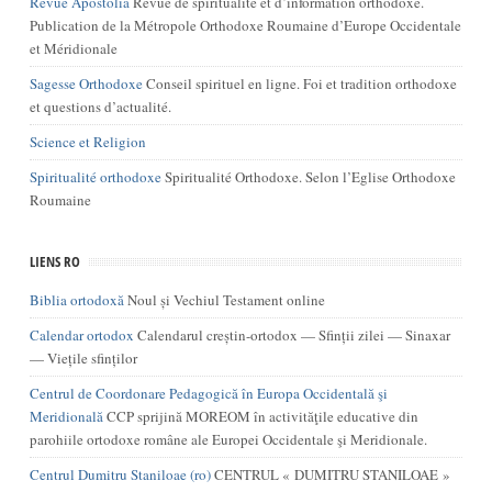
Revue Apostolia
Revue de spiritualité et d’information orthodoxe.
Publication de la Métropole Orthodoxe Roumaine d’Europe Occidentale
et Méridionale
Sagesse Orthodoxe
Conseil spirituel en ligne. Foi et tradition orthodoxe
et questions d’actualité.
Science et Religion
Spiritualité orthodoxe
Spiritualité Orthodoxe. Selon l’Eglise Orthodoxe
Roumaine
LIENS RO
Biblia ortodoxă
Noul și Vechiul Testament online
Calendar ortodox
Calendarul creștin-ortodox — Sfinții zilei — Sinaxar
— Viețile sfinților
Centrul de Coordonare Pedagogică în Europa Occidentală şi
Meridională
CCP sprijină MOREOM în activităţile educative din
parohiile ortodoxe române ale Europei Occidentale şi Meridionale.
Centrul Dumitru Staniloae (ro)
CENTRUL « DUMITRU STANILOAE »