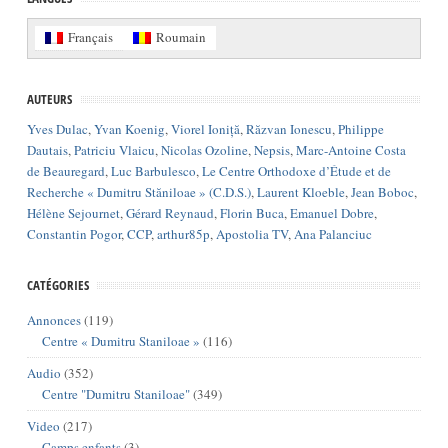
Français
Roumain
AUTEURS
Yves Dulac
,
Yvan Koenig
,
Viorel Ioniță
,
Răzvan Ionescu
,
Philippe
Dautais
,
Patriciu Vlaicu
,
Nicolas Ozoline
,
Nepsis
,
Marc-Antoine Costa
de Beauregard
,
Luc Barbulesco
,
Le Centre Orthodoxe d’Étude et de
Recherche « Dumitru Stăniloae » (C.D.S.)
,
Laurent Kloeble
,
Jean Boboc
,
Hélène Sejournet
,
Gérard Reynaud
,
Florin Buca
,
Emanuel Dobre
,
Constantin Pogor
,
CCP
,
arthur85p
,
Apostolia TV
,
Ana Palanciuc
CATÉGORIES
Annonces
(119)
Centre « Dumitru Staniloae »
(116)
Audio
(352)
Centre "Dumitru Staniloae"
(349)
Video
(217)
Camps enfants
(3)