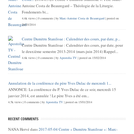
Antoine Costa de Beauregard – Théologie de la Liturgie.
Fondements bi...
4.6k views
|
0 comments
|
by
Marc-Antoine Costa de Beauregard
|
posted on
28/03/2014
Centre Dumitru Staniloae : Calendrier des cours, par date, p...
Centre Dumitru Staniloae : Calendrier des cours, par date, pour
le deuxième semestre 2013-2014 (mars-juin 2014) Rappel...
4.6k views
|
0 comments
|
by
Apostolia TV
|
posted on 15/02/2014
Annulation de la conférence du père Yves Dulac de mercredi 1...
ANNONCE: La conférence du P. Yves Dulac de ce soir, mercredi 15
janvier 2014, est annulée ! Le père Yves a été em...
4.5k views
|
0 comments
|
by
Apostolia TV
|
posted on 15/01/2014
RECENT COMMENTS
NANA Hervé
dans
2017-05-04 Centre « Dumitru Staniloae »: Marc-