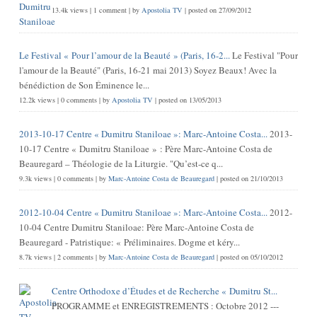
13.4k views
|
1 comment
|
by
Apostolia TV
|
posted on 27/09/2012
Le Festival « Pour l’amour de la Beauté » (Paris, 16-2...
Le Festival "Pour
l'amour de la Beauté" (Paris, 16-21 mai 2013) Soyez Beaux! Avec la
bénédiction de Son Éminence le...
12.2k views
|
0 comments
|
by
Apostolia TV
|
posted on 13/05/2013
2013-10-17 Centre « Dumitru Staniloae »: Marc-Antoine Costa...
2013-
10-17 Centre « Dumitru Staniloae » : Père Marc-Antoine Costa de
Beauregard – Théologie de la Liturgie. "Qu’est-ce q...
9.3k views
|
0 comments
|
by
Marc-Antoine Costa de Beauregard
|
posted on 21/10/2013
2012-10-04 Centre « Dumitru Staniloae »: Marc-Antoine Costa...
2012-
10-04 Centre Dumitru Staniloae: Père Marc-Antoine Costa de
Beauregard - Patristique: « Préliminaires. Dogme et kéry...
8.7k views
|
2 comments
|
by
Marc-Antoine Costa de Beauregard
|
posted on 05/10/2012
Centre Orthodoxe d’Études et de Recherche « Dumitru St...
PROGRAMME et ENREGISTREMENTS : Octobre 2012 ---