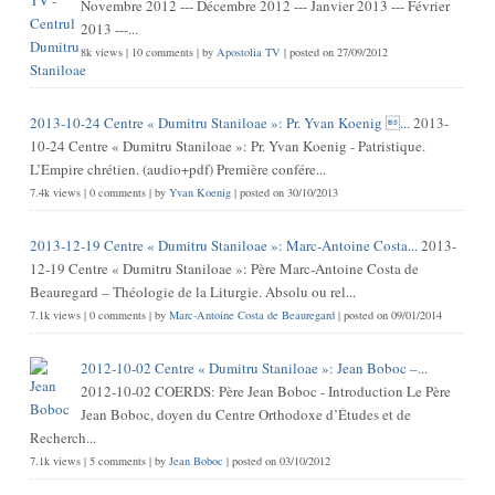
Novembre 2012 --- Décembre 2012 --- Janvier 2013 --- Février
2013 ---...
8k views
|
10 comments
|
by
Apostolia TV
|
posted on 27/09/2012
2013-10-24 Centre « Dumitru Staniloae »: Pr. Yvan Koenig ...
2013-
10-24 Centre « Dumitru Staniloae »: Pr. Yvan Koenig - Patristique.
L’Empire chrétien. (audio+pdf) Première confére...
7.4k views
|
0 comments
|
by
Yvan Koenig
|
posted on 30/10/2013
2013-12-19 Centre « Dumitru Staniloae »: Marc-Antoine Costa...
2013-
12-19 Centre « Dumitru Staniloae »: Père Marc-Antoine Costa de
Beauregard – Théologie de la Liturgie. Absolu ou rel...
7.1k views
|
0 comments
|
by
Marc-Antoine Costa de Beauregard
|
posted on 09/01/2014
2012-10-02 Centre « Dumitru Staniloae »: Jean Boboc –...
2012-10-02 COERDS: Père Jean Boboc - Introduction Le Père
Jean Boboc, doyen du Centre Orthodoxe d’Études et de
Recherch...
7.1k views
|
5 comments
|
by
Jean Boboc
|
posted on 03/10/2012