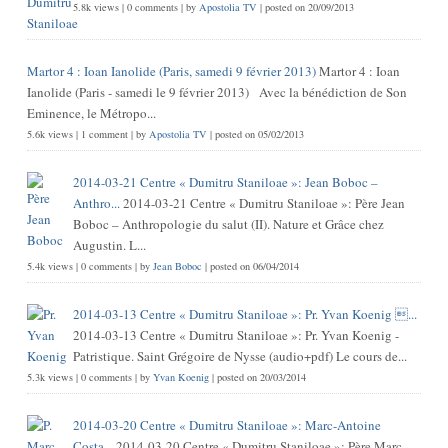
5.8k views
|
0 comments
|
by
Apostolia TV
|
posted on 20/09/2013
Martor 4 : Ioan Ianolide (Paris, samedi 9 février 2013)
Martor 4 : Ioan
Ianolide (Paris - samedi le 9 février 2013) Avec la bénédiction de Son
Eminence, le Métropo...
5.6k views
|
1 comment
|
by
Apostolia TV
|
posted on 05/02/2013
2014-03-21 Centre « Dumitru Staniloae »: Jean Boboc –
Anthro...
2014-03-21 Centre « Dumitru Staniloae »: Père Jean
Boboc – Anthropologie du salut (II). Nature et Grâce chez
Augustin. L...
5.4k views
|
0 comments
|
by
Jean Boboc
|
posted on 06/04/2014
2014-03-13 Centre « Dumitru Staniloae »: Pr. Yvan Koenig ...
2014-03-13 Centre « Dumitru Staniloae »: Pr. Yvan Koenig -
Patristique. Saint Grégoire de Nysse (audio+pdf) Le cours de...
5.3k views
|
0 comments
|
by
Yvan Koenig
|
posted on 20/03/2014
2014-03-20 Centre « Dumitru Staniloae »: Marc-Antoine
Costa...
2014-03-20 Centre « Dumitru Staniloae »: Père Marc-