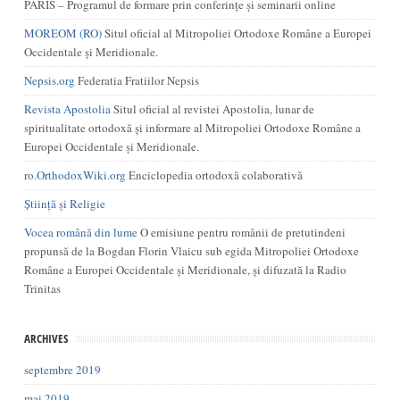
PARIS – Programul de formare prin conferințe și seminarii online
MOREOM (RO)
Situl oficial al Mitropoliei Ortodoxe Române a Europei
Occidentale și Meridionale.
Nepsis.org
Federatia Fratiilor Nepsis
Revista Apostolia
Situl oficial al revistei Apostolia, lunar de
spiritualitate ortodoxă și informare al Mitropoliei Ortodoxe Române a
Europei Occidentale și Meridionale.
ro.OrthodoxWiki.org
Enciclopedia ortodoxă colaborativă
Știință și Religie
Vocea română din lume
O emisiune pentru românii de pretutindeni
propunsă de la Bogdan Florin Vlaicu sub egida Mitropoliei Ortodoxe
Române a Europei Occidentale și Meridionale, și difuzată la Radio
Trinitas
ARCHIVES
septembre 2019
mai 2019