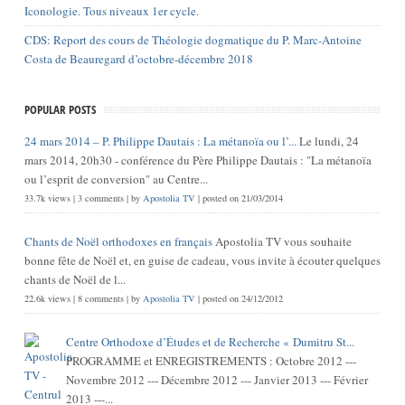
Iconologie. Tous niveaux 1er cycle.
CDS: Report des cours de Théologie dogmatique du P. Marc-Antoine
Costa de Beauregard d’octobre-décembre 2018
POPULAR POSTS
24 mars 2014 – P. Philippe Dautais : La métanoïa ou l’...
Le lundi, 24
mars 2014, 20h30 - conférence du Père Philippe Dautais : "La métanoïa
ou l’esprit de conversion" au Centre...
33.7k views
|
3 comments
|
by
Apostolia TV
|
posted on 21/03/2014
Chants de Noël orthodoxes en français
Apostolia TV vous souhaite
bonne fête de Noël et, en guise de cadeau, vous invite à écouter quelques
chants de Noël de l...
22.6k views
|
8 comments
|
by
Apostolia TV
|
posted on 24/12/2012
Centre Orthodoxe d’Études et de Recherche « Dumitru St...
PROGRAMME et ENREGISTREMENTS : Octobre 2012 ---
Novembre 2012 --- Décembre 2012 --- Janvier 2013 --- Février
2013 ---...