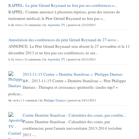
RAPPEL: Le père Gérard Reynaud ne fera pas ses conférences e...
RAPPEL: Comme annoncé à plusieurs réprises, pour des raisons de
traitement médical, le Père Gérard Reynaud ne fera pas s...
6.4k views
|
0 comments
|
by
Apostolia TV
|
posted on 12/12/2013
Annulation des conférences du père Gérard Reynaud de 27 nove...
ANNONCE: Le Père Gérard Reynaud sera absent le 27 novembre et le 11
décembre 2013 et ne fera pas ces conférences, ni sur...
6.1k views
|
0 comments
|
by
Apostolia TV
|
posted on 24/11/2013
2013-11-15 Centre « Dumitru Staniloae »: Philippe Dautais
&#...
2013-11-15 Centre « Dumitru Staniloae »: Père Philippe
Dautais - Thérapie et croissance spirituelle. (audio mp3 +
podcas...
6k views
|
1 comment
|
by
Philippe Dautais
|
posted on 24/11/2013
Centre Dumitru Staniloae : Calendrier des cours, par confére...
Centre Dumitru Staniloae : Calendrier des cours, par
conférencier, pour l'année universitaire 2013-2014 (octobre
2013 -...