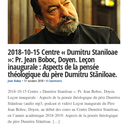
2018-10-15 Centre « Dumitru Staniloae
»: Pr. Jean Boboc, Doyen. Leçon
inaugurale : Aspects de la pensée
théologique du père Dumitru Stăniloae.
Jean Boboc
•
17 octobre 2018
•
0 Comments
2018-10-15 Centre « Dumitru Staniloae »: Pr. Jean Boboc, Doyen.
Leçon inaugurale : Aspects de la pensée théologique du père Dumitru
Stăniloae (audio mp3, podcast et vidéo) Leçon inaugurale du Père
Jean Boboc, Doyen, au début des cours au Centre Dumitru Staniloae,
en l’année académique 2018-2019: Aspects de la pensée théologique
du père Dumitru Stăniloae. […]