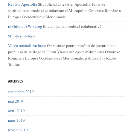
Revista Apostolia
Situl oficial al revistei Apostolia, lunar de
spiritualitate ortodoxă și informare al Mitropoliei Ortodoxe Române a
Europei Occidentale și Meridionale.
ro.OrthodoxWiki.org
Enciclopedia ortodoxă colaborativă
Știință și Religie
Vocea română din lume
O emisiune pentru românii de pretutindeni
propunsă de la Bogdan Florin Vlaicu sub egida Mitropoliei Ortodoxe
Române a Europei Occidentale și Meridionale, și difuzată la Radio
Trinitas
ARCHIVES
septembre 2019
mai 2019
avril 2019
mars 2019
février 2019