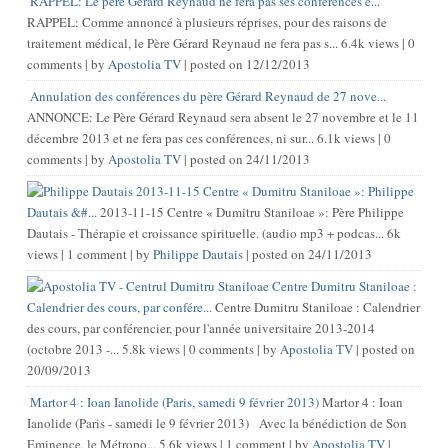
RAPPEL: Le père Gérard Reynaud ne fera pas ses conférences e...
RAPPEL: Comme annoncé à plusieurs réprises, pour des raisons de
traitement médical, le Père Gérard Reynaud ne fera pas s...
6.4k views
|
0
comments
|
by
Apostolia TV
|
posted on 12/12/2013
Annulation des conférences du père Gérard Reynaud de 27 nove...
ANNONCE: Le Père Gérard Reynaud sera absent le 27 novembre et le 11
décembre 2013 et ne fera pas ces conférences, ni sur...
6.1k views
|
0
comments
|
by
Apostolia TV
|
posted on 24/11/2013
2013-11-15 Centre « Dumitru Staniloae »: Philippe
Dautais &#...
2013-11-15 Centre « Dumitru Staniloae »: Père Philippe
Dautais - Thérapie et croissance spirituelle. (audio mp3 + podcas...
6k
views
|
1 comment
|
by
Philippe Dautais
|
posted on 24/11/2013
Centre Dumitru Staniloae :
Calendrier des cours, par confére...
Centre Dumitru Staniloae : Calendrier
des cours, par conférencier, pour l'année universitaire 2013-2014
(octobre 2013 -...
5.8k views
|
0 comments
|
by
Apostolia TV
|
posted on
20/09/2013
Martor 4 : Ioan Ianolide (Paris, samedi 9 février 2013)
Martor 4 : Ioan
Ianolide (Paris - samedi le 9 février 2013) Avec la bénédiction de Son
Eminence, le Métropo...
5.6k views
|
1 comment
|
by
Apostolia TV
|