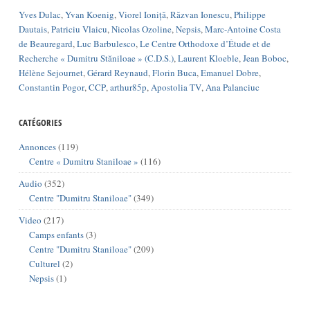
Yves Dulac
,
Yvan Koenig
,
Viorel Ioniță
,
Răzvan Ionescu
,
Philippe
Dautais
,
Patriciu Vlaicu
,
Nicolas Ozoline
,
Nepsis
,
Marc-Antoine Costa
de Beauregard
,
Luc Barbulesco
,
Le Centre Orthodoxe d’Étude et de
Recherche « Dumitru Stăniloae » (C.D.S.)
,
Laurent Kloeble
,
Jean Boboc
,
Hélène Sejournet
,
Gérard Reynaud
,
Florin Buca
,
Emanuel Dobre
,
Constantin Pogor
,
CCP
,
arthur85p
,
Apostolia TV
,
Ana Palanciuc
CATÉGORIES
Annonces
(119)
Centre « Dumitru Staniloae »
(116)
Audio
(352)
Centre "Dumitru Staniloae"
(349)
Video
(217)
Camps enfants
(3)
Centre "Dumitru Staniloae"
(209)
Culturel
(2)
Nepsis
(1)