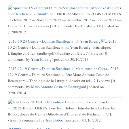
Centre Orthodoxe d’Études
et de Recherche « Dumitru St...
PROGRAMME et ENREGISTREMENTS
: Octobre 2012 --- Novembre 2012 --- Décembre 2012 --- Janvier 2013 ---
Février 2013 ---...
8k views
|
10 comments
|
by
Apostolia TV
|
posted on
27/09/2012
2013-10-24 Centre « Dumitru Staniloae »: Pr. Yvan Koenig ...
2013-
10-24 Centre « Dumitru Staniloae »: Pr. Yvan Koenig - Patristique.
L’Empire chrétien. (audio+pdf) Première confére...
7.4k views
|
0
comments
|
by
Yvan Koenig
|
posted on 30/10/2013
2013-12-19 Centre « Dumitru Staniloae »: Marc-Antoine Costa...
2013-
12-19 Centre « Dumitru Staniloae »: Père Marc-Antoine Costa de
Beauregard – Théologie de la Liturgie. Absolu ou rel...
7.1k views
|
0
comments
|
by
Marc-Antoine Costa de Beauregard
|
posted on
09/01/2014
2012-10-02 Centre « Dumitru Staniloae »: Jean Boboc
–...
2012-10-02 COERDS: Père Jean Boboc - Introduction Le Père Jean
Boboc, doyen du Centre Orthodoxe d’Études et de Recherch...
7.1k
views
|
5 comments
|
by
Jean Boboc
|
posted on 03/10/2012