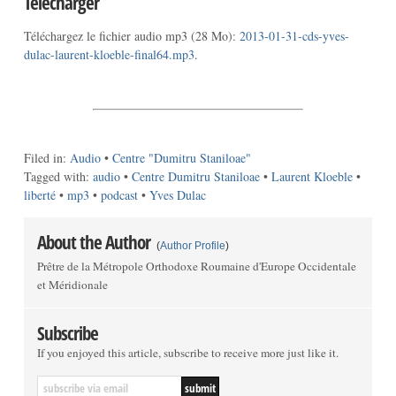
Télécharger
Téléchargez le fichier audio mp3 (28 Mo):
2013-01-31-cds-yves-
dulac-laurent-kloeble-final64.mp3
.
Filed in:
Audio
•
Centre "Dumitru Staniloae"
Tagged with:
audio
•
Centre Dumitru Staniloae
•
Laurent Kloeble
•
liberté
•
mp3
•
podcast
•
Yves Dulac
About the Author
(
Author Profile
)
Prêtre de la Métropole Orthodoxe Roumaine d'Europe Occidentale
et Méridionale
Subscribe
If you enjoyed this article, subscribe to receive more just like it.