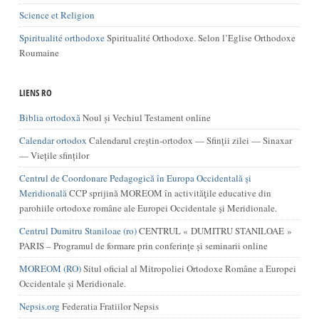
Science et Religion
Spiritualité orthodoxe
Spiritualité Orthodoxe. Selon l’Eglise Orthodoxe
Roumaine
LIENS RO
Biblia ortodoxă
Noul și Vechiul Testament online
Calendar ortodox
Calendarul creștin-ortodox — Sfinții zilei — Sinaxar
— Viețile sfinților
Centrul de Coordonare Pedagogică în Europa Occidentală şi
Meridională
CCP sprijină MOREOM în activităţile educative din
parohiile ortodoxe române ale Europei Occidentale şi Meridionale.
Centrul Dumitru Staniloae (ro)
CENTRUL « DUMITRU STANILOAE »
PARIS – Programul de formare prin conferințe și seminarii online
MOREOM (RO)
Situl oficial al Mitropoliei Ortodoxe Române a Europei
Occidentale și Meridionale.
Nepsis.org
Federatia Fratiilor Nepsis