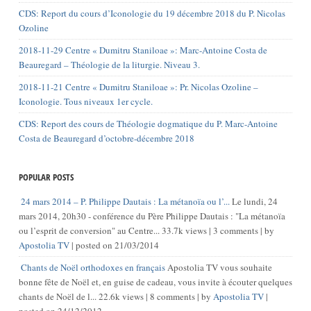
CDS: Report du cours d’Iconologie du 19 décembre 2018 du P. Nicolas
Ozoline
2018-11-29 Centre « Dumitru Staniloae »: Marc-Antoine Costa de
Beauregard – Théologie de la liturgie. Niveau 3.
2018-11-21 Centre « Dumitru Staniloae »: Pr. Nicolas Ozoline –
Iconologie. Tous niveaux 1er cycle.
CDS: Report des cours de Théologie dogmatique du P. Marc-Antoine
Costa de Beauregard d’octobre-décembre 2018
POPULAR POSTS
24 mars 2014 – P. Philippe Dautais : La métanoïa ou l’...
Le lundi, 24
mars 2014, 20h30 - conférence du Père Philippe Dautais : "La métanoïa
ou l’esprit de conversion" au Centre...
33.7k views
|
3 comments
|
by
Apostolia TV
|
posted on 21/03/2014
Chants de Noël orthodoxes en français
Apostolia TV vous souhaite
bonne fête de Noël et, en guise de cadeau, vous invite à écouter quelques
chants de Noël de l...
22.6k views
|
8 comments
|
by
Apostolia TV
|
posted on 24/12/2012