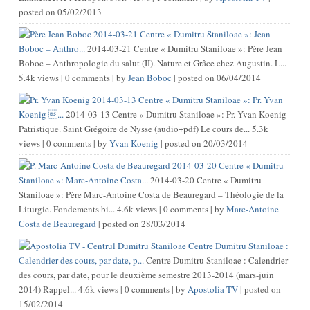
posted on 05/02/2013
2014-03-21 Centre « Dumitru Staniloae »: Jean
Boboc – Anthro...
2014-03-21 Centre « Dumitru Staniloae »: Père Jean
Boboc – Anthropologie du salut (II). Nature et Grâce chez Augustin. L...
5.4k views
|
0 comments
|
by
Jean Boboc
|
posted on 06/04/2014
2014-03-13 Centre « Dumitru Staniloae »: Pr. Yvan
Koenig ...
2014-03-13 Centre « Dumitru Staniloae »: Pr. Yvan Koenig -
Patristique. Saint Grégoire de Nysse (audio+pdf) Le cours de...
5.3k
views
|
0 comments
|
by
Yvan Koenig
|
posted on 20/03/2014
2014-03-20 Centre « Dumitru
Staniloae »: Marc-Antoine Costa...
2014-03-20 Centre « Dumitru
Staniloae »: Père Marc-Antoine Costa de Beauregard – Théologie de la
Liturgie. Fondements bi...
4.6k views
|
0 comments
|
by
Marc-Antoine
Costa de Beauregard
|
posted on 28/03/2014
Centre Dumitru Staniloae :
Calendrier des cours, par date, p...
Centre Dumitru Staniloae : Calendrier
des cours, par date, pour le deuxième semestre 2013-2014 (mars-juin
2014) Rappel...
4.6k views
|
0 comments
|
by
Apostolia TV
|
posted on
15/02/2014