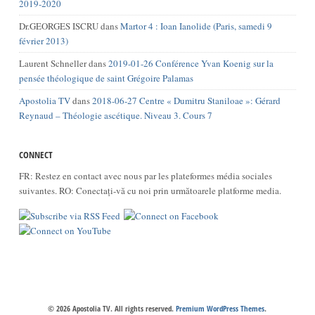
2019-2020
Dr.GEORGES ISCRU
dans
Martor 4 : Ioan Ianolide (Paris, samedi 9
février 2013)
Laurent Schneller
dans
2019-01-26 Conférence Yvan Koenig sur la
pensée théologique de saint Grégoire Palamas
Apostolia TV
dans
2018-06-27 Centre « Dumitru Staniloae »: Gérard
Reynaud – Théologie ascétique. Niveau 3. Cours 7
CONNECT
FR: Restez en contact avec nous par les plateformes média sociales
suivantes. RO: Conectați-vă cu noi prin următoarele platforme media.
© 2026 Apostolia TV. All rights reserved.
Premium WordPress Themes
.