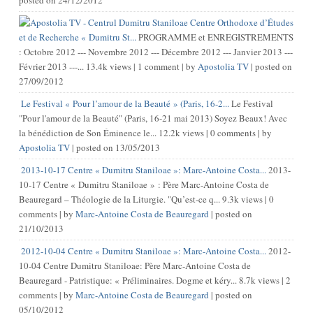
Centre Orthodoxe d’Études
et de Recherche « Dumitru St...
PROGRAMME et ENREGISTREMENTS
: Octobre 2012 --- Novembre 2012 --- Décembre 2012 --- Janvier 2013 ---
Février 2013 ---...
13.4k views
|
1 comment
|
by
Apostolia TV
|
posted on
27/09/2012
Le Festival « Pour l’amour de la Beauté » (Paris, 16-2...
Le Festival
"Pour l'amour de la Beauté" (Paris, 16-21 mai 2013) Soyez Beaux! Avec
la bénédiction de Son Éminence le...
12.2k views
|
0 comments
|
by
Apostolia TV
|
posted on 13/05/2013
2013-10-17 Centre « Dumitru Staniloae »: Marc-Antoine Costa...
2013-
10-17 Centre « Dumitru Staniloae » : Père Marc-Antoine Costa de
Beauregard – Théologie de la Liturgie. "Qu’est-ce q...
9.3k views
|
0
comments
|
by
Marc-Antoine Costa de Beauregard
|
posted on
21/10/2013
2012-10-04 Centre « Dumitru Staniloae »: Marc-Antoine Costa...
2012-
10-04 Centre Dumitru Staniloae: Père Marc-Antoine Costa de
Beauregard - Patristique: « Préliminaires. Dogme et kéry...
8.7k views
|
2
comments
|
by
Marc-Antoine Costa de Beauregard
|
posted on
05/10/2012