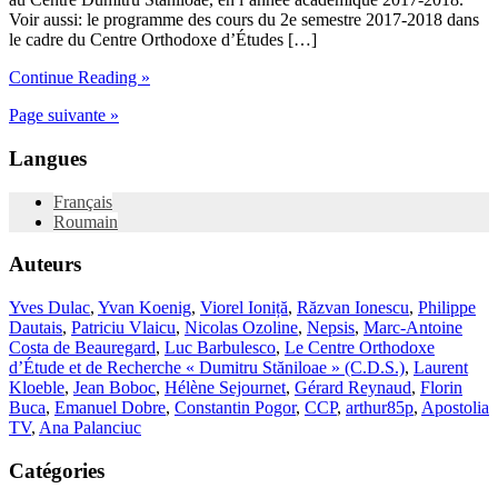
Voir aussi: le programme des cours du 2e semestre 2017-2018 dans
le cadre du Centre Orthodoxe d’Études […]
Continue Reading »
Page suivante »
Langues
Français
Roumain
Auteurs
Yves Dulac
,
Yvan Koenig
,
Viorel Ioniță
,
Răzvan Ionescu
,
Philippe
Dautais
,
Patriciu Vlaicu
,
Nicolas Ozoline
,
Nepsis
,
Marc-Antoine
Costa de Beauregard
,
Luc Barbulesco
,
Le Centre Orthodoxe
d’Étude et de Recherche « Dumitru Stăniloae » (C.D.S.)
,
Laurent
Kloeble
,
Jean Boboc
,
Hélène Sejournet
,
Gérard Reynaud
,
Florin
Buca
,
Emanuel Dobre
,
Constantin Pogor
,
CCP
,
arthur85p
,
Apostolia
TV
,
Ana Palanciuc
Catégories