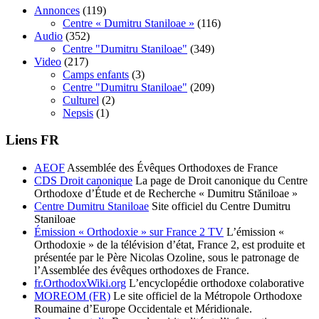
Annonces
(119)
Centre « Dumitru Staniloae »
(116)
Audio
(352)
Centre "Dumitru Staniloae"
(349)
Video
(217)
Camps enfants
(3)
Centre "Dumitru Staniloae"
(209)
Culturel
(2)
Nepsis
(1)
Liens FR
AEOF
Assemblée des Évêques Orthodoxes de France
CDS Droit canonique
La page de Droit canonique du Centre
Orthodoxe d’Étude et de Recherche « Dumitru Stăniloae »
Centre Dumitru Staniloae
Site officiel du Centre Dumitru
Staniloae
Émission « Orthodoxie » sur France 2 TV
L’émission «
Orthodoxie » de la télévision d’état, France 2, est produite et
présentée par le Père Nicolas Ozoline, sous le patronage de
l’Assemblée des évêques orthodoxes de France.
fr.OrthodoxWiki.org
L’encyclopédie orthodoxe colaborative
MOREOM (FR)
Le site officiel de la Métropole Orthodoxe
Roumaine d’Europe Occidentale et Méridionale.