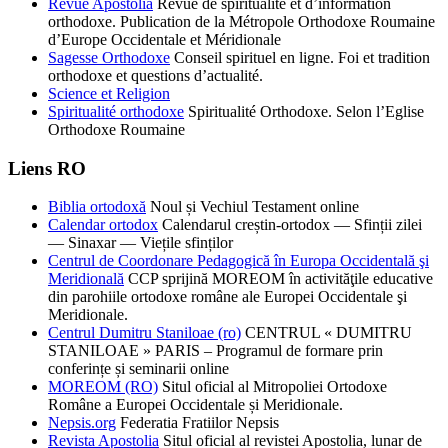
Revue Apostolia
Revue de spiritualité et d’information
orthodoxe. Publication de la Métropole Orthodoxe Roumaine
d’Europe Occidentale et Méridionale
Sagesse Orthodoxe
Conseil spirituel en ligne. Foi et tradition
orthodoxe et questions d’actualité.
Science et Religion
Spiritualité orthodoxe
Spiritualité Orthodoxe. Selon l’Eglise
Orthodoxe Roumaine
Liens RO
Biblia ortodoxă
Noul și Vechiul Testament online
Calendar ortodox
Calendarul creștin-ortodox — Sfinții zilei
— Sinaxar — Viețile sfinților
Centrul de Coordonare Pedagogică în Europa Occidentală şi
Meridională
CCP sprijină MOREOM în activităţile educative
din parohiile ortodoxe române ale Europei Occidentale şi
Meridionale.
Centrul Dumitru Staniloae (ro)
CENTRUL « DUMITRU
STANILOAE » PARIS – Programul de formare prin
conferințe și seminarii online
MOREOM (RO)
Situl oficial al Mitropoliei Ortodoxe
Române a Europei Occidentale și Meridionale.
Nepsis.org
Federatia Fratiilor Nepsis
Revista Apostolia
Situl oficial al revistei Apostolia, lunar de