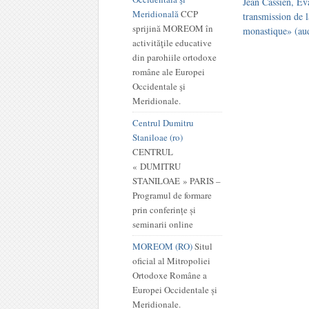
Jean Cassien, Éva
Meridională
CCP
transmission de la
sprijină MOREOM în
monastique» (au
activităţile educative
din parohiile ortodoxe
române ale Europei
Occidentale şi
Meridionale.
Centrul Dumitru
Staniloae (ro)
CENTRUL
« DUMITRU
STANILOAE » PARIS –
Programul de formare
prin conferințe și
seminarii online
MOREOM (RO)
Situl
oficial al Mitropoliei
Ortodoxe Române a
Europei Occidentale și
Meridionale.