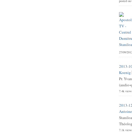
posted on
27/09/201
2013-10
Koenig 
Pr. Yvan
(audio+p
7.4k view
2013-12
Antoine 
Stanilo
Théologi
7.1k view