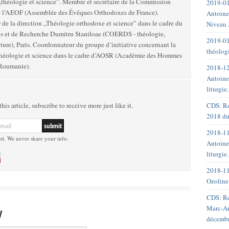
 „théologie et science”. Membre et secrétaire de la Commission
2019-01
e l’AEOF (Assemblée des Évêques Orthodoxes de France).
Antoine
de la direction „Théologie orthodoxe et science” dans le cadre du
Niveau 
s et de Recherche Dumitru Staniloae (COERDS - théologie,
2019-01
ulture), Paris. Coordonnateur du groupe d’initiative concernant la
théolog
 théologie et science dans le cadre d’AOSR (Académie des Hommes
 Roumanie).
2018-12
Antoine
liturgie
CDS: Re
his article, subscribe to receive more just like it.
2018 du
2018-11
ed. We never share your info.
Antoine
liturgie
2018-11
Ozoline
CDS: Re
Marc-An
y
décemb