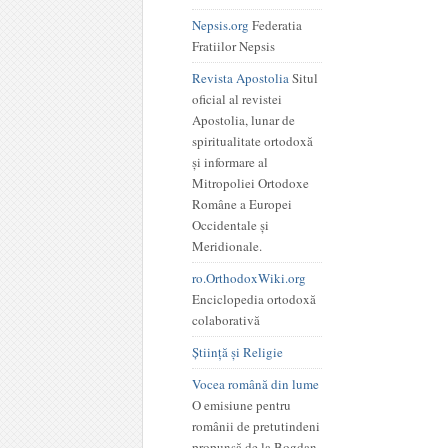
Nepsis.org
Federatia
Fratiilor Nepsis
Revista Apostolia
Situl
oficial al revistei
Apostolia, lunar de
spiritualitate ortodoxă
și informare al
Mitropoliei Ortodoxe
Române a Europei
Occidentale și
Meridionale.
ro.OrthodoxWiki.org
Enciclopedia ortodoxă
colaborativă
Știință și Religie
Vocea română din lume
O emisiune pentru
românii de pretutindeni
propunsă de la Bogdan