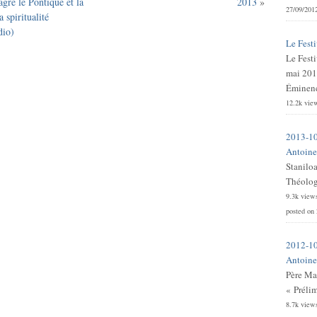
gre le Pontique et la
2013
»
27/09/201
 spiritualité
dio)
Le Festi
Le Festi
mai 201
Éminence
12.2k vie
2013-10
Antoine 
Stanilo
Théologi
9.3k view
posted on
2012-10
Antoine 
Père Ma
« Prélim
8.7k view