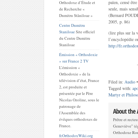
païen, censé être
Orthodoxe d’Étude et
seule, mais sensi
de Recherche «
(Bernard POU
Dumitru Stăniloae »
2005, p. 86)
Centre Dumitru
Staniloae
Site officiel
(lire plus sur la
du Centre Dumitru
l’encyclopédie 
Staniloae
http://fr.orthod
Émission « Orthodoxie
» sur France 2 TV
L’émission «
Orthodoxie » de la
télévision d’état, France
Filed in:
Audio
2, est produite et
Tagged with:
ap
présentée par le Père
Martyr et Philos
Nicolas Ozoline, sous le
patronage de
About the
l’Assemblée des
évêques orthodoxes de
Prêtre et recte
France.
Geneviève” (ég
Orthodoxe Rou
fr.OrthodoxWiki.org