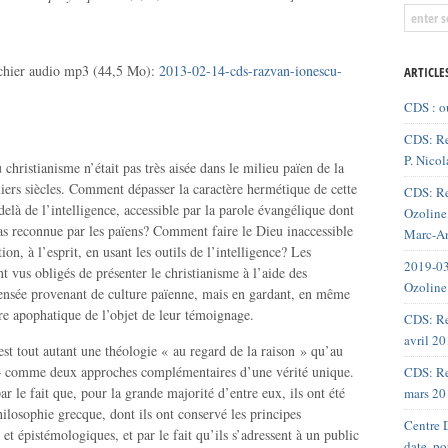
ichier audio mp3 (44,5 Mo):
2013-02-14-cds-razvan-ionescu-
ARTICLE
CDS : o
CDS: Re
P. Nicol
christianisme n’était pas très aisée dans le milieu païen de la
iers siècles. Comment dépasser la caractère hermétique de cette
CDS: Re
elà de l’intelligence, accessible par la parole évangélique dont
Ozoline,
pas reconnue par les païens? Comment faire le Dieu inaccessible
Marc-An
tion, à l’esprit, en usant les outils de l’intelligence? Les
2019-03
nt vus obligés de présenter le christianisme à l’aide des
Ozoline
ensée provenant de culture païenne, mais en gardant, en même
re apophatique de l’objet de leur témoignage.
CDS: Re
avril 2
st tout autant une théologie « au regard de la raison » qu’au
 – comme deux approches complémentaires d’une vérité unique.
CDS: Re
ar le fait que, pour la grande majorité d’entre eux, ils ont été
mars 20
ilosophie grecque, dont ils ont conservé les principes
Centre D
t épistémologiques, et par le fait qu’ils s’adressent à un public
date, p