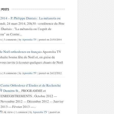
 POSTS
 2014 – P. Philippe Dautais : La métanoïa ou
undi, 24 mars 2014, 20h30 - conférence du Père
 Dautais : "La métanoïa ou l’esprit de
on" au Centre...
ws
|
3 comments
|
by
Apostolia TV
|
posted on 21/03/2014
de Noël orthodoxes en français
Apostolia TV
haite bonne fête de Noël et, en guise de
 vous invite à écouter quelques chants de Noël
ws
|
8 comments
|
by
Apostolia TV
|
posted on 24/12/2012
Centre Orthodoxe d’Études et de Recherche
« Dumitru St...
PROGRAMME et
ENREGISTREMENTS : Octobre 2012 ---
Novembre 2012 --- Décembre 2012 --- Janvier
2013 --- Février 2013 ---...
13.4k views
|
1 comment
|
by
Apostolia TV
|
posted on