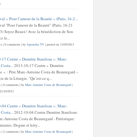
2
val « Pour l’amour de la Beauté » (Paris, 16-2...
val "Pour l'amour de la Beauté" (Paris, 16-21
3) Soyez Beaux! Avec la bénédiction de Son
 le...
ws
|
0 comments
|
by
Apostolia TV
|
posted on 13/05/2013
-17 Centre « Dumitru Staniloae »: Marc-
Costa...
2013-10-17 Centre « Dumitru
ae » : Père Marc-Antoine Costa de Beauregard –
e de la Liturgie. "Qu’est-ce q...
s
|
0 comments
|
by
Marc-Antoine Costa de Beauregard
|
 21/10/2013
-04 Centre « Dumitru Staniloae »: Marc-
Costa...
2012-10-04 Centre Dumitru Staniloae:
rc-Antoine Costa de Beauregard - Patristique:
inaires. Dogme et kéry...
s
|
2 comments
|
by
Marc-Antoine Costa de Beauregard
|