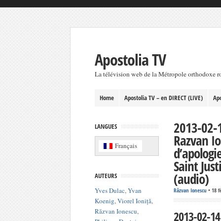
Apostolia TV
La télévision web de la Métropole orthodoxe 
Home
Apostolia TV – en DIRECT (LIVE)
Apo
2013-02-1
LANGUES
Razvan Io
Français
d’apologie
Saint Jus
(audio)
AUTEURS
Yves Dulac
,
Yvan
Răzvan Ionescu
•
18 f
Koenig
,
Viorel Ioniță
,
Răzvan Ionescu
,
2013-02-14 