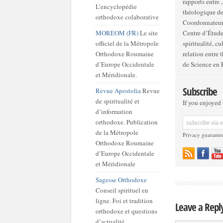
rapports entre
L’encyclopédie
théologique d
orthodoxe colaborative
Coordonnateur 
MOREOM (FR)
Le site
Centre d’Étude
officiel de la Métropole
spiritualité, c
Orthodoxe Roumaine
relation entre
d’Europe Occidentale
de Science en
et Méridionale.
Subscribe
Revue Apostolia
Revue
de spiritualité et
If you enjoyed t
d’information
orthodoxe. Publication
de la Métropole
Privacy guarante
Orthodoxe Roumaine
d’Europe Occidentale
et Méridionale
Sagesse Orthodoxe
Conseil spirituel en
ligne. Foi et tradition
Leave a Repl
orthodoxe et questions
d’actualité.