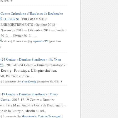
 05/10/2012
Centre Orthodoxe d’Études et de Recherche
« Dumitru St...
PROGRAMME et
ENREGISTREMENTS : Octobre 2012 ---
Novembre 2012 --- Décembre 2012 --- Janvier
2013 --- Février 2013 ---...
8k views
|
10 comments
|
by
Apostolia TV
|
posted on
2
-24 Centre « Dumitru Staniloae »: Pr. Yvan
...
2013-10-24 Centre « Dumitru Staniloae »:
 Koenig - Patristique. L’Empire chrétien.
df) Première confére...
s
|
0 comments
|
by
Yvan Koenig
|
posted on 30/10/2013
-19 Centre « Dumitru Staniloae »: Marc-
Costa...
2013-12-19 Centre « Dumitru
ae »: Père Marc-Antoine Costa de Beauregard –
e de la Liturgie. Absolu ou rel...
s
|
0 comments
|
by
Marc-Antoine Costa de Beauregard
|