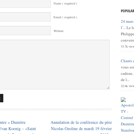
Name ( required )
POPULAR
Email ( required )
24 mars
l’...
Le l
Website
Philippe
conversi
33.7k vie
Chants 
vous sou
cadeau,
de l...
22.6k vie
ntre « Dumitru
Annulation de la conférence du père
 Yvan Koenig – «Saint
Nicolas Ozoline de mardi 19 février