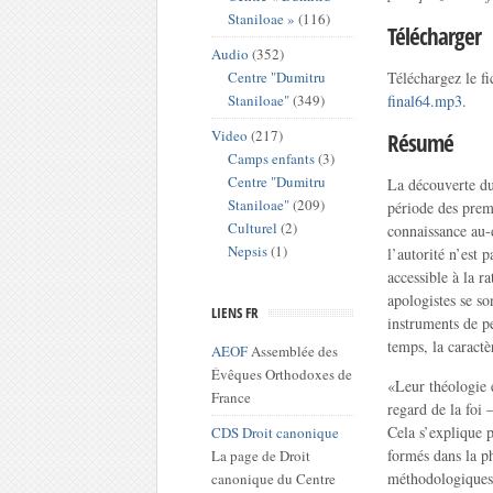
Staniloae »
(116)
Télécharger
Audio
(352)
Centre "Dumitru
Téléchargez le f
Staniloae"
(349)
final64.mp3
.
Video
(217)
Résumé
Camps enfants
(3)
Centre "Dumitru
La découverte du 
Staniloae"
(209)
période des prem
Culturel
(2)
connaissance au-d
Nepsis
(1)
l’autorité n’est 
accessible à la ra
apologistes se so
LIENS FR
instruments de p
temps, la caractè
AEOF
Assemblée des
Évêques Orthodoxes de
«Leur théologie e
France
regard de la foi
Cela s’explique p
CDS Droit canonique
formés dans la ph
La page de Droit
méthodologiques e
canonique du Centre