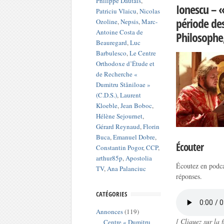
Philippe Dautais
,
Ionescu – 
Patriciu Vlaicu
,
Nicolas
période des
Ozoline
,
Nepsis
,
Marc-
Antoine Costa de
Philosophe
Beauregard
,
Luc
Barbulesco
,
Le Centre
Orthodoxe d’Étude et
de Recherche «
Dumitru Stăniloae »
(C.D.S.)
,
Laurent
Kloeble
,
Jean Boboc
,
Hélène Sejournet
,
Gérard Reynaud
,
Florin
Buca
,
Emanuel Dobre
,
Écouter
Constantin Pogor
,
CCP
,
arthur85p
,
Apostolia
Écoutez en podca
TV
,
Ana Palanciuc
réponses.
CATÉGORIES
Annonces
(119)
[ Cliquez sur la
Centre « Dumitru