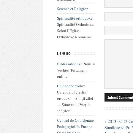
Science et Religion
Spiritualité orthodoxe
Spiritualité Orthodoxe.
Selon l’Eglise
Orthodoxe Roumaine
LIENS RO
Biblia ortodoxă
Noul și
Vechiul Testament
online
Calendar ortodox
Calendarul creștin-
ortodox — Sfinții zilei
— Sinaxar — Viețile
sfinților
Centrul de Coordonare
«
2013-02-12 Ce
Pedagogică în Europa
Staniloae »: Pr.
Occidentală şi