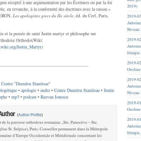
 peu réceptif à une argumentation par les Écritures ou par la foi
2019)
ble, en revanche, à la conformité des doctrines avec la raison.»
DERON,
Les apologistes grecs du IIe siècle
, éd. du Cerf, Paris,
2019-03
Antoine
Niveau 
 vie et la pensée de saint Justin martyr et philosophe sur
2019-02
orthodoxe OrthodoxWiki:
Antoine
oxwiki.org/Justin_Martyr
)
liturgie
2019-02
Ozoline
2019-02
•
Centre "Dumitru Staniloae"
Antoine
ologétique
•
apologie
•
audio
•
Centre Dumitru Staniloae
•
Justin
Niveau 
ophe
•
mp3
•
podcast
•
Razvan Ionescu
2019-01
Ozoline
 Author
(
Author Profile
)
2019-01
ur de la paroisse orthodoxe roumaine „Ste. Parascève – Ste.
Antoine
lise St. Sulpice), Paris. Conseiller permanent dans la Métropole
liturgie
maine d’Europe Occidentale et Méridionale concernant les