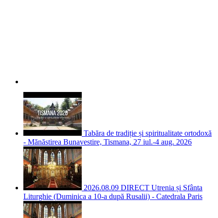
Tabăra de tradiție și spiritualitate ortodoxă
- Mănăstirea Bunavestire, Tismana, 27 iul.-4 aug. 2026
2026.08.09 DIRECT Utrenia și Sfânta
Liturghie (Duminica a 10-a după Rusalii) - Catedrala Paris