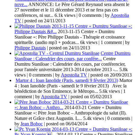
nove...
ANNONCE: Le Père Gérard Reynaud sera absent le
27 novembre et le 11 décembre 2013 et ne fera pas ces
conférences, ni sur...
6.1k views
|
0 comments
|
by
Apostolia
TV
|
posted on 24/11/2013
2013-11-15 Centre « Dumitru Staniloae »:
Philippe Dautais &#...
2013-11-15 Centre « Dumitru
Staniloae »: Père Philippe Dautais - Thérapie et croissance
spirituelle. (audio mp3 + podcas...
6k views
|
1 comment
|
by
Philippe Dautais
|
posted on 24/11/2013
Centre Dumitru
Staniloae : Calendrier des cours, par confére...
Centre
Dumitru Staniloae : Calendrier des cours, par conférencier,
pour l'année universitaire 2013-2014 (octobre 2013 -...
5.8k
views
|
0 comments
|
by
Apostolia TV
|
posted on 20/09/2013
Martor 4 : Ioan Ianolide (Paris, samedi 9 février 2013)
Martor
4 : Ioan Ianolide (Paris - samedi le 9 février 2013) Avec la
bénédiction de Son Eminence, le Métropo...
5.6k views
|
1
comment
|
by
Apostolia TV
|
posted on 05/02/2013
2014-03-21 Centre « Dumitru Staniloae
»: Jean Boboc – Anthro...
2014-03-21 Centre « Dumitru
Staniloae »: Père Jean Boboc – Anthropologie du salut (II).
Nature et Grâce chez Augustin. L...
5.4k views
|
0 comments
|
by
Jean Boboc
|
posted on 06/04/2014
2014-03-13 Centre « Dumitru Staniloae »:
Pr. Yvan Koenig ...
2014-03-13 Centre « Dumitru Staniloae