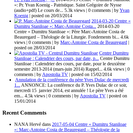
»: Pr. Yvan Koenig - Patristique. Saint Grégoire de Nysse
(audio+pdf) Le cours de...
5.3k views
|
0 comments
|
by
Yvan
Koenig
|
posted on 20/03/2014
2014-03-20 Centre «
Dumitru Staniloae »: Marc-Antoine Costa...
2014-03-20
Centre « Dumitru Staniloae »: Père Marc-Antoine Costa de
Beauregard – Théologie de la Liturgie. Fondements bi...
4.6k
views
|
0 comments
|
by
Marc-Antoine Costa de Beauregard
|
posted on 28/03/2014
Centre Dumitru
Staniloae : Calendrier des cours, par date, p...
Centre Dumitru
Staniloae : Calendrier des cours, par date, pour le deuxième
semestre 2013-2014 (mars-juin 2014) Rappel...
4.6k views
|
0
comments
|
by
Apostolia TV
|
posted on 15/02/2014
Annulation de la conférence du père Yves Dulac de mercredi
1...
ANNONCE: La conférence du P. Yves Dulac de ce soir,
mercredi 15 janvier 2014, est annulée ! Le père Yves a été
em...
4.5k views
|
0 comments
|
by
Apostolia TV
|
posted on
15/01/2014
Recent Comments
NANA Hervé
dans
2017-05-04 Centre « Dumitru Staniloae
»: Marc-Antoine Costa de Beauregard – Théologie de la