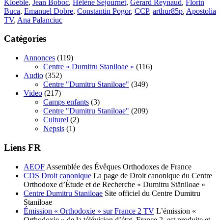
Kloeble
,
Jean Boboc
,
Hélène Sejournet
,
Gérard Reynaud
,
Florin
Buca
,
Emanuel Dobre
,
Constantin Pogor
,
CCP
,
arthur85p
,
Apostolia
TV
,
Ana Palanciuc
Catégories
Annonces
(119)
Centre « Dumitru Staniloae »
(116)
Audio
(352)
Centre "Dumitru Staniloae"
(349)
Video
(217)
Camps enfants
(3)
Centre "Dumitru Staniloae"
(209)
Culturel
(2)
Nepsis
(1)
Liens FR
AEOF
Assemblée des Évêques Orthodoxes de France
CDS Droit canonique
La page de Droit canonique du Centre
Orthodoxe d’Étude et de Recherche « Dumitru Stăniloae »
Centre Dumitru Staniloae
Site officiel du Centre Dumitru
Staniloae
Émission « Orthodoxie » sur France 2 TV
L’émission «
Orthodoxie » de la télévision d’état, France 2, est produite et