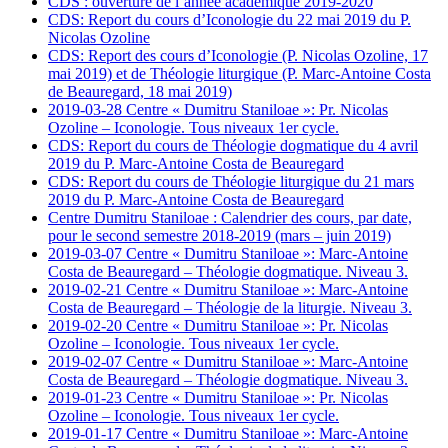
CDS : ouverture de l’année académique 2019-2020
CDS: Report du cours d’Iconologie du 22 mai 2019 du P.
Nicolas Ozoline
CDS: Report des cours d’Iconologie (P. Nicolas Ozoline, 17
mai 2019) et de Théologie liturgique (P. Marc-Antoine Costa
de Beauregard, 18 mai 2019)
2019-03-28 Centre « Dumitru Staniloae »: Pr. Nicolas
Ozoline – Iconologie. Tous niveaux 1er cycle.
CDS: Report du cours de Théologie dogmatique du 4 avril
2019 du P. Marc-Antoine Costa de Beauregard
CDS: Report du cours de Théologie liturgique du 21 mars
2019 du P. Marc-Antoine Costa de Beauregard
Centre Dumitru Staniloae : Calendrier des cours, par date,
pour le second semestre 2018-2019 (mars – juin 2019)
2019-03-07 Centre « Dumitru Staniloae »: Marc-Antoine
Costa de Beauregard – Théologie dogmatique. Niveau 3.
2019-02-21 Centre « Dumitru Staniloae »: Marc-Antoine
Costa de Beauregard – Théologie de la liturgie. Niveau 3.
2019-02-20 Centre « Dumitru Staniloae »: Pr. Nicolas
Ozoline – Iconologie. Tous niveaux 1er cycle.
2019-02-07 Centre « Dumitru Staniloae »: Marc-Antoine
Costa de Beauregard – Théologie dogmatique. Niveau 3.
2019-01-23 Centre « Dumitru Staniloae »: Pr. Nicolas
Ozoline – Iconologie. Tous niveaux 1er cycle.
2019-01-17 Centre « Dumitru Staniloae »: Marc-Antoine