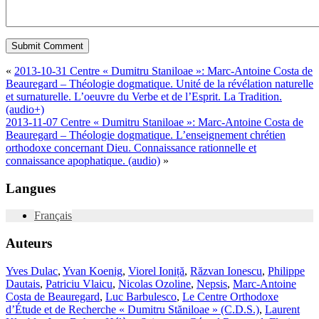
«
2013-10-31 Centre « Dumitru Staniloae »: Marc-Antoine Costa de
Beauregard – Théologie dogmatique. Unité de la révélation naturelle
et surnaturelle. L’oeuvre du Verbe et de l’Esprit. La Tradition.
(audio+)
2013-11-07 Centre « Dumitru Staniloae »: Marc-Antoine Costa de
Beauregard – Théologie dogmatique. L’enseignement chrétien
orthodoxe concernant Dieu. Connaissance rationnelle et
connaissance apophatique. (audio)
»
Langues
Français
Auteurs
Yves Dulac
,
Yvan Koenig
,
Viorel Ioniță
,
Răzvan Ionescu
,
Philippe
Dautais
,
Patriciu Vlaicu
,
Nicolas Ozoline
,
Nepsis
,
Marc-Antoine
Costa de Beauregard
,
Luc Barbulesco
,
Le Centre Orthodoxe
d’Étude et de Recherche « Dumitru Stăniloae » (C.D.S.)
,
Laurent