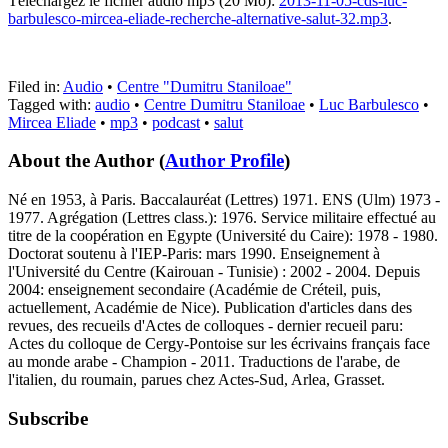
Téléchargez le fichier audio mp3 (20 Mo):
2013-11-05-cds-luc-
barbulesco-mircea-eliade-recherche-alternative-salut-32.mp3
.
Filed in:
Audio
•
Centre "Dumitru Staniloae"
Tagged with:
audio
•
Centre Dumitru Staniloae
•
Luc Barbulesco
•
Mircea Eliade
•
mp3
•
podcast
•
salut
About the Author
(
Author Profile
)
Né en 1953, à Paris. Baccalauréat (Lettres) 1971. ENS (Ulm) 1973 -
1977. Agrégation (Lettres class.): 1976. Service militaire effectué au
titre de la coopération en Egypte (Université du Caire): 1978 - 1980.
Doctorat soutenu à l'IEP-Paris: mars 1990. Enseignement à
l'Université du Centre (Kairouan - Tunisie) : 2002 - 2004. Depuis
2004: enseignement secondaire (Académie de Créteil, puis,
actuellement, Académie de Nice). Publication d'articles dans des
revues, des recueils d'Actes de colloques - dernier recueil paru:
Actes du colloque de Cergy-Pontoise sur les écrivains français face
au monde arabe - Champion - 2011. Traductions de l'arabe, de
l'italien, du roumain, parues chez Actes-Sud, Arlea, Grasset.
Subscribe