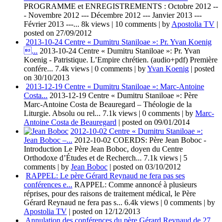
PROGRAMME et ENREGISTREMENTS : Octobre 2012 --
- Novembre 2012 --- Décembre 2012 --- Janvier 2013 ---
Février 2013 ---...
8k views
|
10 comments
|
by
Apostolia TV
|
posted on 27/09/2012
2013-10-24 Centre « Dumitru Staniloae »: Pr. Yvan Koenig
...
2013-10-24 Centre « Dumitru Staniloae »: Pr. Yvan
Koenig - Patristique. L’Empire chrétien. (audio+pdf) Première
confére...
7.4k views
|
0 comments
|
by
Yvan Koenig
|
posted
on 30/10/2013
2013-12-19 Centre « Dumitru Staniloae »: Marc-Antoine
Costa...
2013-12-19 Centre « Dumitru Staniloae »: Père
Marc-Antoine Costa de Beauregard – Théologie de la
Liturgie. Absolu ou rel...
7.1k views
|
0 comments
|
by
Marc-
Antoine Costa de Beauregard
|
posted on 09/01/2014
2012-10-02 Centre « Dumitru Staniloae »:
Jean Boboc –...
2012-10-02 COERDS: Père Jean Boboc -
Introduction Le Père Jean Boboc, doyen du Centre
Orthodoxe d’Études et de Recherch...
7.1k views
|
5
comments
|
by
Jean Boboc
|
posted on 03/10/2012
RAPPEL: Le père Gérard Reynaud ne fera pas ses
conférences e...
RAPPEL: Comme annoncé à plusieurs
réprises, pour des raisons de traitement médical, le Père
Gérard Reynaud ne fera pas s...
6.4k views
|
0 comments
|
by
Apostolia TV
|
posted on 12/12/2013
Annulation des conférences du père Gérard Reynaud de 27