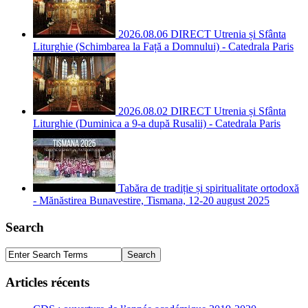
2026.08.06 DIRECT Utrenia și Sfânta
Liturghie (Schimbarea la Față a Domnului) - Catedrala Paris
2026.08.02 DIRECT Utrenia și Sfânta
Liturghie (Duminica a 9-a după Rusalii) - Catedrala Paris
Tabăra de tradiție și spiritualitate ortodoxă
- Mănăstirea Bunavestire, Tismana, 12-20 august 2025
Search
Articles récents