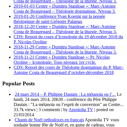
Costa de Beauregard – Théologie de la liturgie. Niveau 3.
2019-01-03 Centre « Dumitru Staniloae »: Marc-Antoine
Costa de Beauregard – Théologie dogmatique. Niveau 3.
2019-01-26 Conférence Yvan Koenig sur la pensée
théologique de saint Grégoire Palamas
2018-12-20 Centre « Dumitru Staniloae »: Marc-Antoine
Costa de Beauregard – Théologie de la liturgie. Niveau 3.
CDS: Report du cours d’Iconologie du 19 décembre 2018 du
P. Nicolas Ozoline
2018-11-29 Centre « Dumitru Staniloae »: Marc-Antoine
Costa de Beauregard – Théologie de la liturgie. Niveau 3.
2018-11-21 Centre « Dumitru Staniloae »: Pr. Nicolas
Ozoline – Iconologie. Tous niveaux 1er cycle.
CDS: Report des cours de Théologie dogmatique du P. Marc-
Antoine Costa de Beauregard d’octobre-décembre 2018
Popular Posts
24 mars 2014 – P. Philippe Dautais : La métanoïa ou l’...
Le
lundi, 24 mars 2014, 20h30 - conférence du Père Philippe
Dautais : "La métanoïa ou l’esprit de conversion" au Centre...
33.7k views
|
3 comments
|
by
Apostolia TV
|
posted on
21/03/2014
Chants de Noël orthodoxes en français
Apostolia TV vous
souhaite bonne fête de Noël et, en guise de cadeau, vous