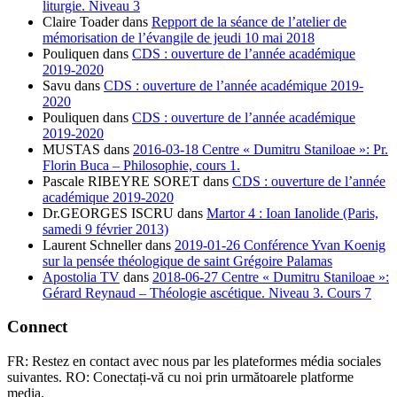
liturgie. Niveau 3
Claire Toader
dans
Repport de la séance de l’atelier de
mémorisation de l’évangile de jeudi 10 mai 2018
Pouliquen
dans
CDS : ouverture de l’année académique
2019-2020
Savu
dans
CDS : ouverture de l’année académique 2019-
2020
Pouliquen
dans
CDS : ouverture de l’année académique
2019-2020
MUSTAS
dans
2016-03-18 Centre « Dumitru Staniloae »: Pr.
Florin Buca – Philosophie, cours 1.
Pascale RIBEYRE SORET
dans
CDS : ouverture de l’année
académique 2019-2020
Dr.GEORGES ISCRU
dans
Martor 4 : Ioan Ianolide (Paris,
samedi 9 février 2013)
Laurent Schneller
dans
2019-01-26 Conférence Yvan Koenig
sur la pensée théologique de saint Grégoire Palamas
Apostolia TV
dans
2018-06-27 Centre « Dumitru Staniloae »:
Gérard Reynaud – Théologie ascétique. Niveau 3. Cours 7
Connect
FR: Restez en contact avec nous par les plateformes média sociales
suivantes. RO: Conectați-vă cu noi prin următoarele platforme
media.