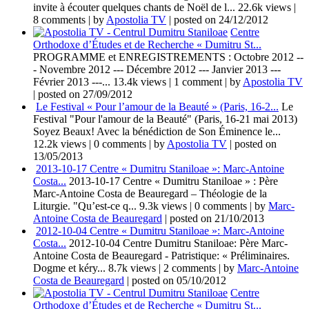
invite à écouter quelques chants de Noël de l...
22.6k views
|
8 comments
|
by
Apostolia TV
|
posted on 24/12/2012
Centre
Orthodoxe d’Études et de Recherche « Dumitru St...
PROGRAMME et ENREGISTREMENTS : Octobre 2012 --
- Novembre 2012 --- Décembre 2012 --- Janvier 2013 ---
Février 2013 ---...
13.4k views
|
1 comment
|
by
Apostolia TV
|
posted on 27/09/2012
Le Festival « Pour l’amour de la Beauté » (Paris, 16-2...
Le
Festival "Pour l'amour de la Beauté" (Paris, 16-21 mai 2013)
Soyez Beaux! Avec la bénédiction de Son Éminence le...
12.2k views
|
0 comments
|
by
Apostolia TV
|
posted on
13/05/2013
2013-10-17 Centre « Dumitru Staniloae »: Marc-Antoine
Costa...
2013-10-17 Centre « Dumitru Staniloae » : Père
Marc-Antoine Costa de Beauregard – Théologie de la
Liturgie. "Qu’est-ce q...
9.3k views
|
0 comments
|
by
Marc-
Antoine Costa de Beauregard
|
posted on 21/10/2013
2012-10-04 Centre « Dumitru Staniloae »: Marc-Antoine
Costa...
2012-10-04 Centre Dumitru Staniloae: Père Marc-
Antoine Costa de Beauregard - Patristique: « Préliminaires.
Dogme et kéry...
8.7k views
|
2 comments
|
by
Marc-Antoine
Costa de Beauregard
|
posted on 05/10/2012
Centre
Orthodoxe d’Études et de Recherche « Dumitru St...