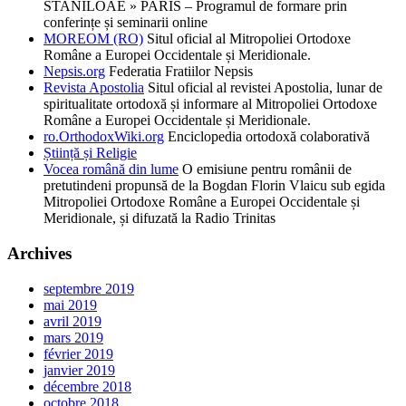
STANILOAE » PARIS – Programul de formare prin
conferințe și seminarii online
MOREOM (RO)
Situl oficial al Mitropoliei Ortodoxe
Române a Europei Occidentale și Meridionale.
Nepsis.org
Federatia Fratiilor Nepsis
Revista Apostolia
Situl oficial al revistei Apostolia, lunar de
spiritualitate ortodoxă și informare al Mitropoliei Ortodoxe
Române a Europei Occidentale și Meridionale.
ro.OrthodoxWiki.org
Enciclopedia ortodoxă colaborativă
Știință și Religie
Vocea română din lume
O emisiune pentru românii de
pretutindeni propunsă de la Bogdan Florin Vlaicu sub egida
Mitropoliei Ortodoxe Române a Europei Occidentale și
Meridionale, și difuzată la Radio Trinitas
Archives
septembre 2019
mai 2019
avril 2019
mars 2019
février 2019
janvier 2019
décembre 2018
octobre 2018