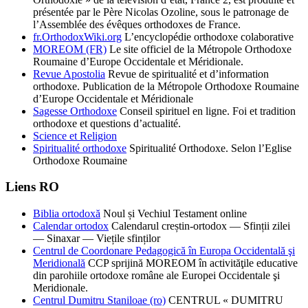
présentée par le Père Nicolas Ozoline, sous le patronage de
l’Assemblée des évêques orthodoxes de France.
fr.OrthodoxWiki.org
L’encyclopédie orthodoxe colaborative
MOREOM (FR)
Le site officiel de la Métropole Orthodoxe
Roumaine d’Europe Occidentale et Méridionale.
Revue Apostolia
Revue de spiritualité et d’information
orthodoxe. Publication de la Métropole Orthodoxe Roumaine
d’Europe Occidentale et Méridionale
Sagesse Orthodoxe
Conseil spirituel en ligne. Foi et tradition
orthodoxe et questions d’actualité.
Science et Religion
Spiritualité orthodoxe
Spiritualité Orthodoxe. Selon l’Eglise
Orthodoxe Roumaine
Liens RO
Biblia ortodoxă
Noul și Vechiul Testament online
Calendar ortodox
Calendarul creștin-ortodox — Sfinții zilei
— Sinaxar — Viețile sfinților
Centrul de Coordonare Pedagogică în Europa Occidentală şi
Meridională
CCP sprijină MOREOM în activităţile educative
din parohiile ortodoxe române ale Europei Occidentale şi
Meridionale.
Centrul Dumitru Staniloae (ro)
CENTRUL « DUMITRU