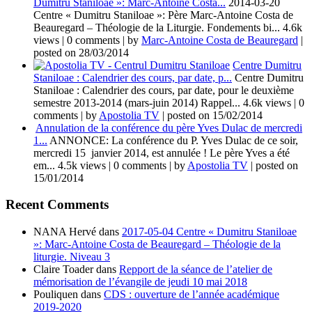
Dumitru Staniloae »: Marc-Antoine Costa...
2014-03-20
Centre « Dumitru Staniloae »: Père Marc-Antoine Costa de
Beauregard – Théologie de la Liturgie. Fondements bi...
4.6k
views
|
0 comments
|
by
Marc-Antoine Costa de Beauregard
|
posted on 28/03/2014
Centre Dumitru
Staniloae : Calendrier des cours, par date, p...
Centre Dumitru
Staniloae : Calendrier des cours, par date, pour le deuxième
semestre 2013-2014 (mars-juin 2014) Rappel...
4.6k views
|
0
comments
|
by
Apostolia TV
|
posted on 15/02/2014
Annulation de la conférence du père Yves Dulac de mercredi
1...
ANNONCE: La conférence du P. Yves Dulac de ce soir,
mercredi 15 janvier 2014, est annulée ! Le père Yves a été
em...
4.5k views
|
0 comments
|
by
Apostolia TV
|
posted on
15/01/2014
Recent Comments
NANA Hervé
dans
2017-05-04 Centre « Dumitru Staniloae
»: Marc-Antoine Costa de Beauregard – Théologie de la
liturgie. Niveau 3
Claire Toader
dans
Repport de la séance de l’atelier de
mémorisation de l’évangile de jeudi 10 mai 2018
Pouliquen
dans
CDS : ouverture de l’année académique
2019-2020