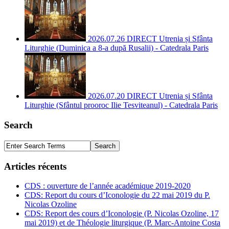
2026.07.26 DIRECT Utrenia și Sfânta
Liturghie (Duminica a 8-a după Rusalii) - Catedrala Paris
2026.07.20 DIRECT Utrenia și Sfânta
Liturghie (Sfântul prooroc Ilie Tesviteanul) - Catedrala Paris
Search
Articles récents
CDS : ouverture de l’année académique 2019-2020
CDS: Report du cours d’Iconologie du 22 mai 2019 du P.
Nicolas Ozoline
CDS: Report des cours d’Iconologie (P. Nicolas Ozoline, 17
mai 2019) et de Théologie liturgique (P. Marc-Antoine Costa