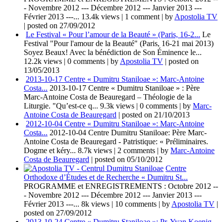
- Novembre 2012 --- Décembre 2012 --- Janvier 2013 ---
Février 2013 ---...
13.4k views
|
1 comment
|
by
Apostolia TV
|
posted on 27/09/2012
Le Festival « Pour l’amour de la Beauté » (Paris, 16-2...
Le
Festival "Pour l'amour de la Beauté" (Paris, 16-21 mai 2013)
Soyez Beaux! Avec la bénédiction de Son Éminence le...
12.2k views
|
0 comments
|
by
Apostolia TV
|
posted on
13/05/2013
2013-10-17 Centre « Dumitru Staniloae »: Marc-Antoine
Costa...
2013-10-17 Centre « Dumitru Staniloae » : Père
Marc-Antoine Costa de Beauregard – Théologie de la
Liturgie. "Qu’est-ce q...
9.3k views
|
0 comments
|
by
Marc-
Antoine Costa de Beauregard
|
posted on 21/10/2013
2012-10-04 Centre « Dumitru Staniloae »: Marc-Antoine
Costa...
2012-10-04 Centre Dumitru Staniloae: Père Marc-
Antoine Costa de Beauregard - Patristique: « Préliminaires.
Dogme et kéry...
8.7k views
|
2 comments
|
by
Marc-Antoine
Costa de Beauregard
|
posted on 05/10/2012
Centre
Orthodoxe d’Études et de Recherche « Dumitru St...
PROGRAMME et ENREGISTREMENTS : Octobre 2012 --
- Novembre 2012 --- Décembre 2012 --- Janvier 2013 ---
Février 2013 ---...
8k views
|
10 comments
|
by
Apostolia TV
|
posted on 27/09/2012
2013-10-24 Centre « Dumitru Staniloae »: Pr. Yvan Koenig