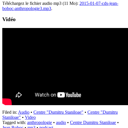
Téléchargez le fichier audio mp3 (11 Mo):
2015-01-07-cds-jean-
boboc-anthropologie3.mp3
.
Vidéo
Filed in:
Audio
•
Centre "Dumitru Staniloae"
•
Centre "Dumitru
Staniloae"
•
Video
Tagged with:
anthropologie
•
audio
•
Centre Dumitru Staniloae
•
Jean Boboc
•
mp3
•
podcast