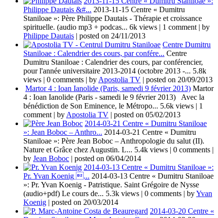
2013-11-15 Centre « Dumitru Staniloae »:
Philippe Dautais &#...
2013-11-15 Centre « Dumitru
Staniloae »: Père Philippe Dautais - Thérapie et croissance
spirituelle. (audio mp3 + podcas...
6k views
|
1 comment
|
by
Philippe Dautais
|
posted on 24/11/2013
Centre Dumitru
Staniloae : Calendrier des cours, par confére...
Centre
Dumitru Staniloae : Calendrier des cours, par conférencier,
pour l'année universitaire 2013-2014 (octobre 2013 -...
5.8k
views
|
0 comments
|
by
Apostolia TV
|
posted on 20/09/2013
Martor 4 : Ioan Ianolide (Paris, samedi 9 février 2013)
Martor
4 : Ioan Ianolide (Paris - samedi le 9 février 2013) Avec la
bénédiction de Son Eminence, le Métropo...
5.6k views
|
1
comment
|
by
Apostolia TV
|
posted on 05/02/2013
2014-03-21 Centre « Dumitru Staniloae
»: Jean Boboc – Anthro...
2014-03-21 Centre « Dumitru
Staniloae »: Père Jean Boboc – Anthropologie du salut (II).
Nature et Grâce chez Augustin. L...
5.4k views
|
0 comments
|
by
Jean Boboc
|
posted on 06/04/2014
2014-03-13 Centre « Dumitru Staniloae »:
Pr. Yvan Koenig ...
2014-03-13 Centre « Dumitru Staniloae
»: Pr. Yvan Koenig - Patristique. Saint Grégoire de Nysse
(audio+pdf) Le cours de...
5.3k views
|
0 comments
|
by
Yvan
Koenig
|
posted on 20/03/2014
2014-03-20 Centre «