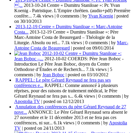
...
2013-10-24 Centre « Dumitru Staniloae »: Pr. Yvan
Koenig - Patristique. L’Empire chrétien. (audio+pdf) Première
confére...
7.4k views
|
0 comments
|
by
Yvan Koenig
|
posted
on 30/10/2013
2013-12-19 Centre « Dumitru Staniloae »: Marc-Antoine
Costa...
2013-12-19 Centre « Dumitru Staniloae »: Père
Marc-Antoine Costa de Beauregard – Théologie de la
Liturgie. Absolu ou rel...
7.1k views
|
0 comments
|
by
Marc-
Antoine Costa de Beauregard
|
posted on 09/01/2014
2012-10-02 Centre « Dumitru Staniloae »:
Jean Boboc –...
2012-10-02 COERDS: Père Jean Boboc -
Introduction Le Père Jean Boboc, doyen du Centre
Orthodoxe d’Études et de Recherch...
7.1k views
|
5
comments
|
by
Jean Boboc
|
posted on 03/10/2012
RAPPEL: Le père Gérard Reynaud ne fera pas ses
conférences e...
RAPPEL: Comme annoncé à plusieurs
réprises, pour des raisons de traitement médical, le Père
Gérard Reynaud ne fera pas s...
6.4k views
|
0 comments
|
by
Apostolia TV
|
posted on 12/12/2013
Annulation des conférences du père Gérard Reynaud de 27
nove...
ANNONCE: Le Père Gérard Reynaud sera absent le
27 novembre et le 11 décembre 2013 et ne fera pas ces
conférences, ni sur...
6.1k views
|
0 comments
|
by
Apostolia
TV
|
posted on 24/11/2013