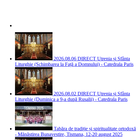
2026.08.06 DIRECT Utrenia și Sfânta
Liturghie (Schimbarea la Față a Domnului) - Catedrala Paris
2026.08.02 DIRECT Utrenia și Sfânta
Liturghie (Duminica a 9-a după Rusalii) - Catedrala Paris
Tabăra de tradiție și spiritualitate ortodoxă
- Mănăstirea Bunavestire, Tismana, 12-20 august 2025