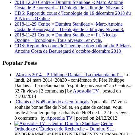
2018-12-20 Centre « Dumitru Staniloae »: Marc-Antoine
Costa de Beauregard – Théologie de la liturgie. Niveau 3.
CDS: Report du cours d’Iconologie du 19 décembre 2018 du
P. Nicolas Ozoline
2018-11-29 Centre « Dumitru Staniloae »: Marc-Antoine
Costa de Beauregard – Théologie de la liturgie. Niveau 3.
2018-11-21 Centre « Dumitru Staniloae »: Pr. Nicolas
Ozoline – Iconologie. Tous niveaux 1er cycle.
CDS: Report des cours de Théologie dogmatique du P. Marc-
Antoine Costa de Beauregard d’octobre-décembre 2018
Popular Posts
24 mars 2014 – P. Philippe Dautais : La métanoïa ou l’...
Le
lundi, 24 mars 2014, 20h30 - conférence du Père Philippe
Dautais : "La métanoïa ou l’esprit de conversion" au Centre...
33.7k views
|
3 comments
|
by
Apostolia TV
|
posted on
21/03/2014
Chants de Noël orthodoxes en français
Apostolia TV vous
souhaite bonne fête de Noël et, en guise de cadeau, vous
invite à écouter quelques chants de Noël de l...
22.6k views
|
8 comments
|
by
Apostolia TV
|
posted on 24/12/2012
Centre
Orthodoxe d’Études et de Recherche « Dumitru St...
PROGRAMME et ENREGISTREMENTS : Octobre 2012 --