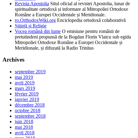
Revista Apostolia
Situl oficial al revistei Apostolia, lunar de
spiritualitate ortodoxă și informare al Mitropoliei Ortodoxe
Române a Europei Occidentale și Meridionale.
ro.OrthodoxWiki.org
Enciclopedia ortodoxă colaborativă
Știință și Religie
Vocea română din lume
O emisiune pentru românii de
pretutindeni propunsă de la Bogdan Florin Vlaicu sub egida
Mitropoliei Ortodoxe Române a Europei Occidentale și
Meridionale, și difuzată la Radio Trinitas
Archives
septembre 2019
mai 2019
avril 2019
mars 2019
février 2019
janvier 2019
décembre 2018
octobre 2018
septembre 2018
juin 2018
mai 2018
avril 2018