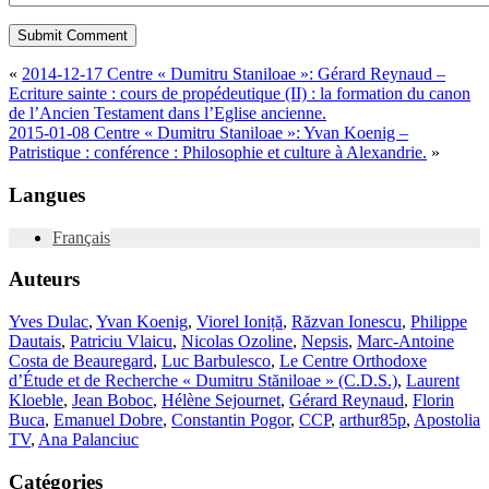
«
2014-12-17 Centre « Dumitru Staniloae »: Gérard Reynaud –
Ecriture sainte : cours de propédeutique (II) : la formation du canon
de l’Ancien Testament dans l’Eglise ancienne.
2015-01-08 Centre « Dumitru Staniloae »: Yvan Koenig –
Patristique : conférence : Philosophie et culture à Alexandrie.
»
Langues
Français
Auteurs
Yves Dulac
,
Yvan Koenig
,
Viorel Ioniță
,
Răzvan Ionescu
,
Philippe
Dautais
,
Patriciu Vlaicu
,
Nicolas Ozoline
,
Nepsis
,
Marc-Antoine
Costa de Beauregard
,
Luc Barbulesco
,
Le Centre Orthodoxe
d’Étude et de Recherche « Dumitru Stăniloae » (C.D.S.)
,
Laurent
Kloeble
,
Jean Boboc
,
Hélène Sejournet
,
Gérard Reynaud
,
Florin
Buca
,
Emanuel Dobre
,
Constantin Pogor
,
CCP
,
arthur85p
,
Apostolia
TV
,
Ana Palanciuc
Catégories