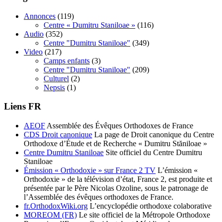
Annonces
(119)
Centre « Dumitru Staniloae »
(116)
Audio
(352)
Centre "Dumitru Staniloae"
(349)
Video
(217)
Camps enfants
(3)
Centre "Dumitru Staniloae"
(209)
Culturel
(2)
Nepsis
(1)
Liens FR
AEOF
Assemblée des Évêques Orthodoxes de France
CDS Droit canonique
La page de Droit canonique du Centre
Orthodoxe d’Étude et de Recherche « Dumitru Stăniloae »
Centre Dumitru Staniloae
Site officiel du Centre Dumitru
Staniloae
Émission « Orthodoxie » sur France 2 TV
L’émission «
Orthodoxie » de la télévision d’état, France 2, est produite et
présentée par le Père Nicolas Ozoline, sous le patronage de
l’Assemblée des évêques orthodoxes de France.
fr.OrthodoxWiki.org
L’encyclopédie orthodoxe colaborative
MOREOM (FR)
Le site officiel de la Métropole Orthodoxe