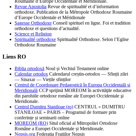
Roumaine d’Europe Occidentale et Méridionale.
Revue Apostolia
Revue de spiritualité et d’information
orthodoxe. Publication de la Métropole Orthodoxe Roumaine
d’Europe Occidentale et Méridionale
Sagesse Orthodoxe
Conseil spirituel en ligne. Foi et tradition
orthodoxe et questions d’actualité.
Science et Religion
Spiritualité orthodoxe
Spiritualité Orthodoxe. Selon l’Eglise
Orthodoxe Roumaine
Liens RO
Biblia ortodoxă
Noul și Vechiul Testament online
Calendar ortodox
Calendarul creștin-ortodox — Sfinții zilei
— Sinaxar — Viețile sfinților
Centrul de Coordonare Pedagogică în Europa Occidentală şi
Meridională
CCP sprijină MOREOM în activităţile educative
din parohiile ortodoxe române ale Europei Occidentale şi
Meridionale.
Centrul Dumitru Staniloae (ro)
CENTRUL « DUMITRU
STANILOAE » PARIS – Programul de formare prin
conferințe și seminarii online
MOREOM (RO)
Situl oficial al Mitropoliei Ortodoxe
Române a Europei Occidentale și Meridionale.
Nepsis.org
Federatia Fratiilor Nepsis