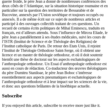
guerre froide, le père Jean a donné de nombreuses conférences des
deux côtés de l’Atlantique, sur la situation historique roumaine et en
particulier sur la question des territoires de Bessarabie et de
Bucovine, annexés par l’Union soviétique et toujours occupés ou
annexés. Il a de même écrit sur ce sujet de nombreux articles et
participé à des ouvrages collectifs traitant de ces questions. Un
recueil de certains écrits politiques de Mihaï Eminescu, traduits en
français, est d’ailleurs attendu. Sous l’influence de Mircea Eliade, le
père Jean a parallèlement à ses études médicales, suivi les cours de
l’ISTR (Institut de Science et de Théologie des Religions) de
l’Institut catholique de Paris. De retour des Etats Unis, il rejoint
l’Institut de Théologie Orthodoxe Saint-Serge, où il obtient une
licence et un master de théologie orthodoxe, et où il doit soutenir
bientôt une thèse de doctorat sur les aspects eschatologiques de
l’anthropologie orthodoxe. Un Essai d’anthropologie orthodoxe est
aussi en cours de rédaction. Co-traducteur des œuvres théologiques
du père Dumitru Staniloae, le père Jean Boboc s’intéresse
essentiellement aux aspects pneumatiques et eschatologiques de
l’anthropologie orthodoxe et à leur impact sur les sciences de la vie,
et donc aux questions brûlantes de la bioéthique actuelle.
Subscribe
If you enjoyed this article, subscribe to receive more just like it.