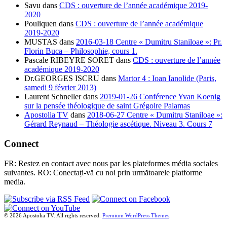
Savu
dans
CDS : ouverture de l’année académique 2019-
2020
Pouliquen
dans
CDS : ouverture de l’année académique
2019-2020
MUSTAS
dans
2016-03-18 Centre « Dumitru Staniloae »: Pr.
Florin Buca – Philosophie, cours 1.
Pascale RIBEYRE SORET
dans
CDS : ouverture de l’année
académique 2019-2020
Dr.GEORGES ISCRU
dans
Martor 4 : Ioan Ianolide (Paris,
samedi 9 février 2013)
Laurent Schneller
dans
2019-01-26 Conférence Yvan Koenig
sur la pensée théologique de saint Grégoire Palamas
Apostolia TV
dans
2018-06-27 Centre « Dumitru Staniloae »:
Gérard Reynaud – Théologie ascétique. Niveau 3. Cours 7
Connect
FR: Restez en contact avec nous par les plateformes média sociales
suivantes. RO: Conectați-vă cu noi prin următoarele platforme
media.
© 2026 Apostolia TV. All rights reserved.
Premium WordPress Themes
.