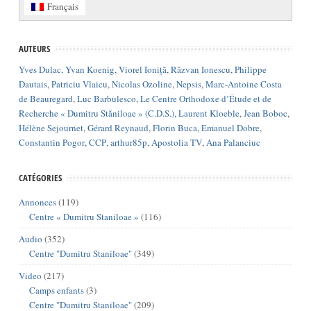
Français
AUTEURS
Yves Dulac
,
Yvan Koenig
,
Viorel Ioniță
,
Răzvan Ionescu
,
Philippe
Dautais
,
Patriciu Vlaicu
,
Nicolas Ozoline
,
Nepsis
,
Marc-Antoine Costa
de Beauregard
,
Luc Barbulesco
,
Le Centre Orthodoxe d’Étude et de
Recherche « Dumitru Stăniloae » (C.D.S.)
,
Laurent Kloeble
,
Jean Boboc
,
Hélène Sejournet
,
Gérard Reynaud
,
Florin Buca
,
Emanuel Dobre
,
Constantin Pogor
,
CCP
,
arthur85p
,
Apostolia TV
,
Ana Palanciuc
CATÉGORIES
Annonces
(119)
Centre « Dumitru Staniloae »
(116)
Audio
(352)
Centre "Dumitru Staniloae"
(349)
Video
(217)
Camps enfants
(3)
Centre "Dumitru Staniloae"
(209)