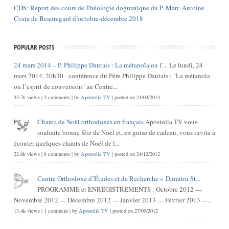
CDS: Report des cours de Théologie dogmatique du P. Marc-Antoine
Costa de Beauregard d’octobre-décembre 2018
POPULAR POSTS
24 mars 2014 – P. Philippe Dautais : La métanoïa ou l’...
Le lundi, 24
mars 2014, 20h30 - conférence du Père Philippe Dautais : "La métanoïa
ou l’esprit de conversion" au Centre...
33.7k views
|
3 comments
|
by
Apostolia TV
|
posted on 21/03/2014
Chants de Noël orthodoxes en français
Apostolia TV vous
souhaite bonne fête de Noël et, en guise de cadeau, vous invite à
écouter quelques chants de Noël de l...
22.6k views
|
8 comments
|
by
Apostolia TV
|
posted on 24/12/2012
Centre Orthodoxe d’Études et de Recherche « Dumitru St...
PROGRAMME et ENREGISTREMENTS : Octobre 2012 ---
Novembre 2012 --- Décembre 2012 --- Janvier 2013 --- Février 2013 ---...
13.4k views
|
1 comment
|
by
Apostolia TV
|
posted on 27/09/2012