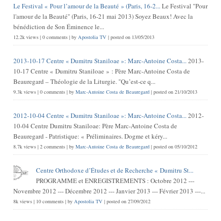
Le Festival « Pour l’amour de la Beauté » (Paris, 16-2...
Le Festival "Pour
l'amour de la Beauté" (Paris, 16-21 mai 2013) Soyez Beaux! Avec la
bénédiction de Son Éminence le...
12.2k views
|
0 comments
|
by
Apostolia TV
|
posted on 13/05/2013
2013-10-17 Centre « Dumitru Staniloae »: Marc-Antoine Costa...
2013-
10-17 Centre « Dumitru Staniloae » : Père Marc-Antoine Costa de
Beauregard – Théologie de la Liturgie. "Qu’est-ce q...
9.3k views
|
0 comments
|
by
Marc-Antoine Costa de Beauregard
|
posted on 21/10/2013
2012-10-04 Centre « Dumitru Staniloae »: Marc-Antoine Costa...
2012-
10-04 Centre Dumitru Staniloae: Père Marc-Antoine Costa de
Beauregard - Patristique: « Préliminaires. Dogme et kéry...
8.7k views
|
2 comments
|
by
Marc-Antoine Costa de Beauregard
|
posted on 05/10/2012
Centre Orthodoxe d’Études et de Recherche « Dumitru St...
PROGRAMME et ENREGISTREMENTS : Octobre 2012 ---
Novembre 2012 --- Décembre 2012 --- Janvier 2013 --- Février 2013 ---...
8k views
|
10 comments
|
by
Apostolia TV
|
posted on 27/09/2012