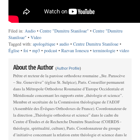
Filed in:
Audio
•
Centre "Dumitru Staniloae"
•
Centre "Dumitru
Staniloae"
•
Video
Tagged with:
apologétique
•
audio
•
Centre Dumitru Staniloae
•
Église
•
foi
•
mp3
•
podcast
•
Razvan Ionescu
•
terminologie
•
video
About the Author
(
Author Profile
)
Prêtre et recteur de la paroisse orthodoxe roumaine „Ste. Parascève
– Ste. Geneviève” (église St. Sulpice), Paris. Conseiller permanent
dans la Métropole Orthodoxe Roumaine d’Europe Occidentale et
Méridionale concernant les rapports entre „théologie et science”.
Membre et secrétaire de la Commission théologique de l’AEOF
(Assemblée des Évêques Orthodoxes de France). Coordonnateur de
la direction „Théologie orthodoxe et science” dans le cadre du
Centre d’Études et de Recherche Dumitru Staniloae (COERDS -
théologie, spiritualité, culture), Paris. Coordonnateur du groupe
d’initiative concernant la relation entre théologie et science dans le