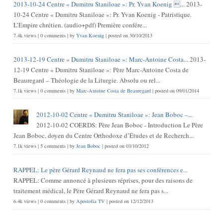
2013-10-24 Centre « Dumitru Staniloae »: Pr. Yvan Koenig ...
2013-
10-24 Centre « Dumitru Staniloae »: Pr. Yvan Koenig - Patristique.
L’Empire chrétien. (audio+pdf) Première confére...
7.4k views
|
0 comments
|
by
Yvan Koenig
|
posted on 30/10/2013
2013-12-19 Centre « Dumitru Staniloae »: Marc-Antoine Costa...
2013-
12-19 Centre « Dumitru Staniloae »: Père Marc-Antoine Costa de
Beauregard – Théologie de la Liturgie. Absolu ou rel...
7.1k views
|
0 comments
|
by
Marc-Antoine Costa de Beauregard
|
posted on 09/01/2014
2012-10-02 Centre « Dumitru Staniloae »: Jean Boboc –...
2012-10-02 COERDS: Père Jean Boboc - Introduction Le Père
Jean Boboc, doyen du Centre Orthodoxe d’Études et de Recherch...
7.1k views
|
5 comments
|
by
Jean Boboc
|
posted on 03/10/2012
RAPPEL: Le père Gérard Reynaud ne fera pas ses conférences e...
RAPPEL: Comme annoncé à plusieurs réprises, pour des raisons de
traitement médical, le Père Gérard Reynaud ne fera pas s...
6.4k views
|
0 comments
|
by
Apostolia TV
|
posted on 12/12/2013