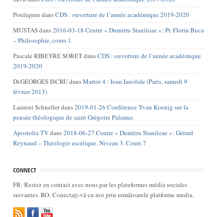
Pouliquen
dans
CDS : ouverture de l’année académique 2019-2020
MUSTAS
dans
2016-03-18 Centre « Dumitru Staniloae »: Pr. Florin Buca
– Philosophie, cours 1.
Pascale RIBEYRE SORET
dans
CDS : ouverture de l’année académique
2019-2020
Dr.GEORGES ISCRU
dans
Martor 4 : Ioan Ianolide (Paris, samedi 9
février 2013)
Laurent Schneller
dans
2019-01-26 Conférence Yvan Koenig sur la
pensée théologique de saint Grégoire Palamas
Apostolia TV
dans
2018-06-27 Centre « Dumitru Staniloae »: Gérard
Reynaud – Théologie ascétique. Niveau 3. Cours 7
CONNECT
FR: Restez en contact avec nous par les plateformes média sociales
suivantes. RO: Conectați-vă cu noi prin următoarele platforme media.