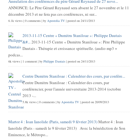
Annulation des conférences du père Gérard Reynaud de 27 nove...
ANNONCE: Le Père Gérard Reynaud sera absent le 27 novembre et le 11
décembre 2013 et ne fera pas ces conférences, ni sur...
6.1k views
|
0 comments
|
by
Apostolia TV
|
posted on 24/11/2013
2013-11-15 Centre « Dumitru Staniloae »: Philippe Dautais
&#...
2013-11-15 Centre « Dumitru Staniloae »: Père Philippe
Dautais - Thérapie et croissance spirituelle. (audio mp3 +
podcas...
6k views
|
1 comment
|
by
Philippe Dautais
|
posted on 24/11/2013
Centre Dumitru Staniloae : Calendrier des cours, par confére...
Centre Dumitru Staniloae : Calendrier des cours, par
conférencier, pour l'année universitaire 2013-2014 (octobre
2013 -...
5.8k views
|
0 comments
|
by
Apostolia TV
|
posted on 20/09/2013
Martor 4 : Ioan Ianolide (Paris, samedi 9 février 2013)
Martor 4 : Ioan
Ianolide (Paris - samedi le 9 février 2013) Avec la bénédiction de Son
Eminence, le Métropo...