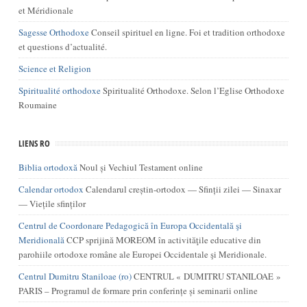
et Méridionale
Sagesse Orthodoxe
Conseil spirituel en ligne. Foi et tradition orthodoxe
et questions d’actualité.
Science et Religion
Spiritualité orthodoxe
Spiritualité Orthodoxe. Selon l’Eglise Orthodoxe
Roumaine
LIENS RO
Biblia ortodoxă
Noul și Vechiul Testament online
Calendar ortodox
Calendarul creștin-ortodox — Sfinții zilei — Sinaxar
— Viețile sfinților
Centrul de Coordonare Pedagogică în Europa Occidentală şi
Meridională
CCP sprijină MOREOM în activităţile educative din
parohiile ortodoxe române ale Europei Occidentale şi Meridionale.
Centrul Dumitru Staniloae (ro)
CENTRUL « DUMITRU STANILOAE »
PARIS – Programul de formare prin conferințe și seminarii online