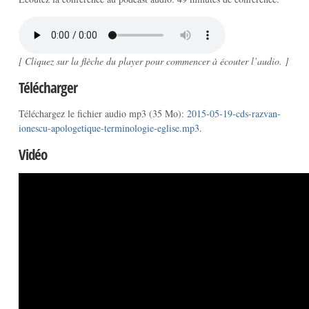
[ Cliquez sur la flèche du player pour commencer à écouter l’audio. ]
Télécharger
Téléchargez le fichier audio mp3 (35 Mo):
2015-05-19-cds-razvan-
ionescu-apologetique-terminologie-eglise.mp3
.
Vidéo