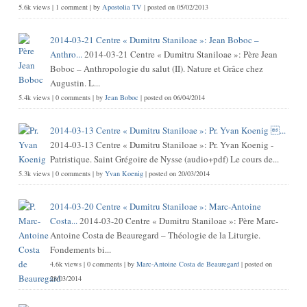
5.6k views
|
1 comment
|
by
Apostolia TV
|
posted on 05/02/2013
2014-03-21 Centre « Dumitru Staniloae »: Jean Boboc –
Anthro...
2014-03-21 Centre « Dumitru Staniloae »: Père Jean
Boboc – Anthropologie du salut (II). Nature et Grâce chez
Augustin. L...
5.4k views
|
0 comments
|
by
Jean Boboc
|
posted on 06/04/2014
2014-03-13 Centre « Dumitru Staniloae »: Pr. Yvan Koenig ...
2014-03-13 Centre « Dumitru Staniloae »: Pr. Yvan Koenig -
Patristique. Saint Grégoire de Nysse (audio+pdf) Le cours de...
5.3k views
|
0 comments
|
by
Yvan Koenig
|
posted on 20/03/2014
2014-03-20 Centre « Dumitru Staniloae »: Marc-Antoine
Costa...
2014-03-20 Centre « Dumitru Staniloae »: Père Marc-
Antoine Costa de Beauregard – Théologie de la Liturgie.
Fondements bi...
4.6k views
|
0 comments
|
by
Marc-Antoine Costa de Beauregard
|
posted on
28/03/2014