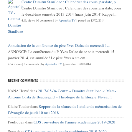
Centre Dumitru Staniloae : Calendrier des cours, par date, p...
Centre Dumitru Staniloae : Calendrier des cours, par date, pour
le deuxième semestre 2013-2014 (mars-juin 2014) Rappel...
4.6k views
|
0 comments
|
by
Apostolia TV
|
posted on 15/02/2014
Annulation de la conférence du père Yves Dulac de mercredi 1...
ANNONCE: La conférence du P. Yves Dulac de ce soir, mercredi 15
janvier 2014, est annulée ! Le père Yves a été em...
4.5k views
|
0 comments
|
by
Apostolia TV
|
posted on 15/01/2014
RECENT COMMENTS
NANA Hervé
dans
2017-05-04 Centre « Dumitru Staniloae »: Marc-
Antoine Costa de Beauregard – Théologie de la liturgie. Niveau 3
Claire Toader
dans
Repport de la séance de l’atelier de mémorisation de
l’évangile de jeudi 10 mai 2018
Pouliquen
dans
CDS : ouverture de l’année académique 2019-2020
Savu
dans
CDS : ouverture de l’année académique 2019-2020