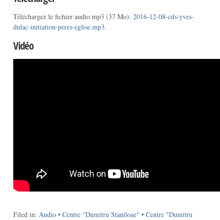
Téléchargez le fichier audio mp3 (37 Mo):
2016-12-08-cds-yves-
dulac-initiation-peres-eglise.mp3
.
Vidéo
Filed in:
Audio
•
Centre "Dumitru Staniloae"
•
Centre "Dumitru