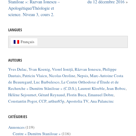
Staniloae »: Razvan Ionescu –
du 12 décembre 2016
»
Apologétique/Théologie et
science. Niveau 3, cours 2.
LANGUES
Français
AUTEURS
Yves Dulac
,
Yvan Koenig
,
Viorel Ioniță
,
Răzvan Ionescu
,
Philippe
Dautais
,
Patriciu Vlaicu
,
Nicolas Ozoline
,
Nepsis
,
Marc-Antoine Costa
de Beauregard
,
Luc Barbulesco
,
Le Centre Orthodoxe d’Étude et de
Recherche « Dumitru Stăniloae » (C.D.S.)
,
Laurent Kloeble
,
Jean Boboc
,
Hélène Sejournet
,
Gérard Reynaud
,
Florin Buca
,
Emanuel Dobre
,
Constantin Pogor
,
CCP
,
arthur85p
,
Apostolia TV
,
Ana Palanciuc
CATÉGORIES
Annonces
(119)
Centre « Dumitru Staniloae »
(116)