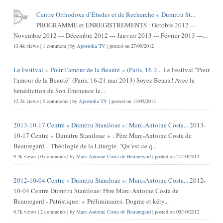
Centre Orthodoxe d’Études et de Recherche « Dumitru St...
PROGRAMME et ENREGISTREMENTS : Octobre 2012 ---
Novembre 2012 --- Décembre 2012 --- Janvier 2013 --- Février 2013 ---...
13.4k views
|
1 comment
|
by
Apostolia TV
|
posted on 27/09/2012
Le Festival « Pour l’amour de la Beauté » (Paris, 16-2...
Le Festival "Pour
l'amour de la Beauté" (Paris, 16-21 mai 2013) Soyez Beaux! Avec la
bénédiction de Son Éminence le...
12.2k views
|
0 comments
|
by
Apostolia TV
|
posted on 13/05/2013
2013-10-17 Centre « Dumitru Staniloae »: Marc-Antoine Costa...
2013-
10-17 Centre « Dumitru Staniloae » : Père Marc-Antoine Costa de
Beauregard – Théologie de la Liturgie. "Qu’est-ce q...
9.3k views
|
0 comments
|
by
Marc-Antoine Costa de Beauregard
|
posted on 21/10/2013
2012-10-04 Centre « Dumitru Staniloae »: Marc-Antoine Costa...
2012-
10-04 Centre Dumitru Staniloae: Père Marc-Antoine Costa de
Beauregard - Patristique: « Préliminaires. Dogme et kéry...
8.7k views
|
2 comments
|
by
Marc-Antoine Costa de Beauregard
|
posted on 05/10/2012