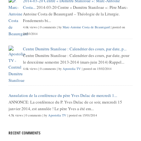
2014-03-20 Centre « Dumitru Staniloae »: Marc-Antoine
Costa...
2014-03-20 Centre « Dumitru Staniloae »: Père Marc-
Antoine Costa de Beauregard – Théologie de la Liturgie.
Fondements bi...
4.6k views
|
0 comments
|
by
Marc-Antoine Costa de Beauregard
|
posted on
28/03/2014
Centre Dumitru Staniloae : Calendrier des cours, par date, p...
Centre Dumitru Staniloae : Calendrier des cours, par date, pour
le deuxième semestre 2013-2014 (mars-juin 2014) Rappel...
4.6k views
|
0 comments
|
by
Apostolia TV
|
posted on 15/02/2014
Annulation de la conférence du père Yves Dulac de mercredi 1...
ANNONCE: La conférence du P. Yves Dulac de ce soir, mercredi 15
janvier 2014, est annulée ! Le père Yves a été em...
4.5k views
|
0 comments
|
by
Apostolia TV
|
posted on 15/01/2014
RECENT COMMENTS