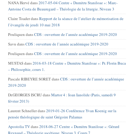
NANA Hervé
dans
2017-05-04 Centre « Dumitru Staniloae »: Marc-
Antoine Costa de Beauregard – Théologie de la liturgie. Niveau 3
Claire Toader
dans
Repport de la séance de l’atelier de mémorisation de
l’évangile de jeudi 10 mai 2018
Pouliquen
dans
CDS : ouverture de l’année académique 2019-2020
Savu
dans
CDS : ouverture de l’année académique 2019-2020
Pouliquen
dans
CDS : ouverture de l’année académique 2019-2020
MUSTAS
dans
2016-03-18 Centre « Dumitru Staniloae »: Pr. Florin Buca
– Philosophie, cours 1.
Pascale RIBEYRE SORET
dans
CDS : ouverture de l’année académique
2019-2020
Dr.GEORGES ISCRU
dans
Martor 4 : Ioan Ianolide (Paris, samedi 9
février 2013)
Laurent Schneller
dans
2019-01-26 Conférence Yvan Koenig sur la
pensée théologique de saint Grégoire Palamas
Apostolia TV
dans
2018-06-27 Centre « Dumitru Staniloae »: Gérard
Reynaud – Théologie ascétique. Niveau 3. Cours 7