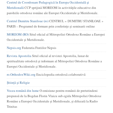
Centrul de Coordonare Pedagogică în Europa Occidentală şi
Meridională
CCP sprijină MOREOM în activităţile educative din
parohiile ortodoxe române ale Europei Occidentale şi Meridionale.
Centrul Dumitru Staniloae (ro)
CENTRUL « DUMITRU STANILOAE »
PARIS – Programul de formare prin conferințe și seminarii online
MOREOM (RO)
Situl oficial al Mitropoliei Ortodoxe Române a Europei
Occidentale și Meridionale.
Nepsis.org
Federatia Fratiilor Nepsis
Revista Apostolia
Situl oficial al revistei Apostolia, lunar de
spiritualitate ortodoxă și informare al Mitropoliei Ortodoxe Române a
Europei Occidentale și Meridionale.
ro.OrthodoxWiki.org
Enciclopedia ortodoxă colaborativă
Știință și Religie
Vocea română din lume
O emisiune pentru românii de pretutindeni
propunsă de la Bogdan Florin Vlaicu sub egida Mitropoliei Ortodoxe
Române a Europei Occidentale și Meridionale, și difuzată la Radio
Trinitas