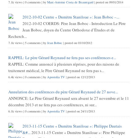
7.1k views
|
0 comments
|
by
Marc-Antoine Costa de Beauregard
|
posted on 09/01/2014
2012-10-02 Centre « Dumitru Staniloae »: Jean Boboc –...
2012-10-02 COERDS: Père Jean Boboc - Introduction Le Père
Jean Boboc, doyen du Centre Orthodoxe d’Études et de
Recherch...
7.1k views
|
5 comments
|
by
Jean Boboc
|
posted on 03/10/2012
RAPPEL: Le père Gérard Reynaud ne fera pas ses conférences e...
RAPPEL: Comme annoncé à plusieurs réprises, pour des raisons de
traitement médical, le Père Gérard Reynaud ne fera pas s...
6.4k views
|
0 comments
|
by
Apostolia TV
|
posted on 12/12/2013
Annulation des conférences du père Gérard Reynaud de 27 nove...
ANNONCE: Le Père Gérard Reynaud sera absent le 27 novembre et le 11
décembre 2013 et ne fera pas ces conférences, ni sur...
6.1k views
|
0 comments
|
by
Apostolia TV
|
posted on 24/11/2013
2013-11-15 Centre « Dumitru Staniloae »: Philippe Dautais
&#...
2013-11-15 Centre « Dumitru Staniloae »: Père Philippe