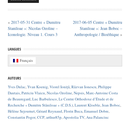
«
2017-05-31 Centre « Dumitru
2017-06-05 Centre « Dumitru
Staniloae »: Nicolas Ozoline –
Staniloae »: Jean Boboc –
Iconologie. Niveau 1. Cours 3
Anthropologie / Bioéthique
»
LANGUES
Français
AUTEURS
Yves Dulac
,
Yvan Koenig
,
Viorel Ioniță
,
Răzvan Ionescu
,
Philippe
Dautais
,
Patriciu Vlaicu
,
Nicolas Ozoline
,
Nepsis
,
Marc-Antoine Costa
de Beauregard
,
Luc Barbulesco
,
Le Centre Orthodoxe d’Étude et de
Recherche « Dumitru Stăniloae » (C.D.S.)
,
Laurent Kloeble
,
Jean Boboc
,
Hélène Sejournet
,
Gérard Reynaud
,
Florin Buca
,
Emanuel Dobre
,
Constantin Pogor
,
CCP
,
arthur85p
,
Apostolia TV
,
Ana Palanciuc