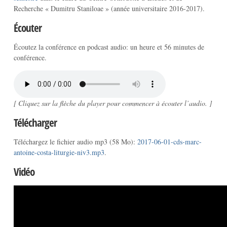
Recherche « Dumitru Staniloae » (année universitaire 2016-2017).
Écouter
Écoutez la conférence en podcast audio: un heure et 56 minutes de
conférence.
[ Cliquez sur la flèche du player pour commencer à écouter l’audio. ]
Télécharger
Téléchargez le fichier audio mp3 (58 Mo):
2017-06-01-cds-marc-
antoine-costa-liturgie-niv3.mp3
.
Vidéo