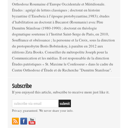
Orthodoxe Roumaine d’Europe Occidentale et Méridionale.
Études : agrégé de lettres classiques ; doctorat en histoire
byzantine (l’Eusebeia à l’époque protobyzantine,1983); études
d’habilitation au doctorat à Bucarest (Roumanie) avec Père
Dumitru Stàniloae (1980-1990) ; doctorat en théologie
dogmatique soutenue à l’Institut Saint-Serge de Paris, en 2010,
Souffrance et obéissance ; la personne et la Croix, sous la direction
du protopresbytre Boris Bobrinskoy, à paraître en 2012 aux
éditions Zeta Books. Conseiller du métropolite Joseph pour la
Communication et les médias. Il est responsable de la direction
Études patristiques « St. Maxime le Confesseur » dans le cadre du
Centre Orthodoxe d’Étude et de Recherche "Dumitru Staniloae".
Subscribe
If you enjoyed this article, subscribe to receive more just like it.
Privacy guaranteed. We never share your info.