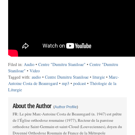
Filed in:
Audio
•
Centre "Dumitru Staniloae"
•
Centre "Dumitru
Staniloae"
•
Video
Tagged with:
audio
•
Centre Dumitru Staniloae
•
liturgie
•
Marc-
Antoine Costa de Beauregard
•
mp3
•
podcast
•
Théologie de la
Liturgie
About the Author
(
Author Profile
)
FR: Le père Marc-Antoine Costa de Beauregard (n. 1947) est prêtre
de l’Église orthodoxe roumaine (1977), Recteur de la paroisse
orthodoxe Saint-Germain-et-saint-Cloud (Louveciennes), doyen du
Doyenné Orthodoxe Roumain de France de la Métropole