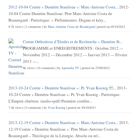
2012-10-04 Centre « Dumitru Staniloae »: Marc-Antoine Costa...
2012-
10-04 Centre Dumitru Staniloae: Père Marc-Antoine Costa de
Beauregard - Patristique: « Préliminaires. Dogme et kéry...
8.7k views
|
2 comments
|
by
Marc-Antoine Costa de Beauregard
|
posted on 05/10/2012
Centre Orthodoxe d’Études et de Recherche « Dumitru St...
PROGRAMME et ENREGISTREMENTS : Octobre 2012 ---
Novembre 2012 --- Décembre 2012 --- Janvier 2013 --- Février
2013 ---...
8k views
|
10 comments
|
by
Apostolia TV
|
posted on 27/09/2012
2013-10-24 Centre « Dumitru Staniloae »: Pr. Yvan Koenig ...
2013-
10-24 Centre « Dumitru Staniloae »: Pr. Yvan Koenig - Patristique.
L’Empire chrétien. (audio+pdf) Première confére...
7.4k views
|
0 comments
|
by
Yvan Koenig
|
posted on 30/10/2013
2013-12-19 Centre « Dumitru Staniloae »: Marc-Antoine Costa...
2013-
12-19 Centre « Dumitru Staniloae »: Père Marc-Antoine Costa de
Beauregard – Théologie de la Liturgie. Absolu ou rel...