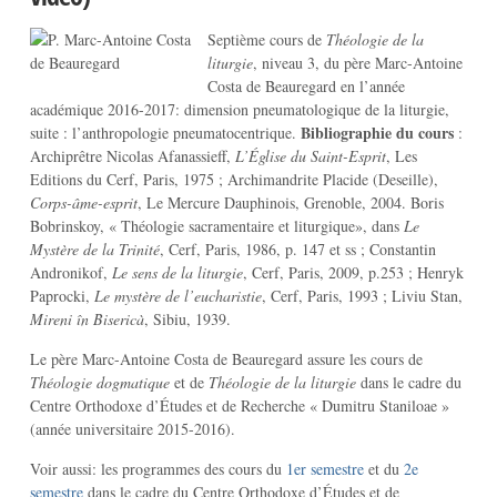
Septième cours de
Théologie de la
liturgie
, niveau 3, du père Marc-Antoine
Costa de Beauregard en l’année
académique 2016-2017: dimension pneumatologique de la liturgie,
Bibliographie du cours
suite : l’anthropologie pneumatocentrique.
:
Archiprêtre Nicolas Afanassieff,
L’Église du Saint-Esprit
, Les
Editions du Cerf, Paris, 1975 ; Archimandrite Placide (Deseille),
Corps-âme-esprit
, Le Mercure Dauphinois, Grenoble, 2004. Boris
Bobrinskoy, « Théologie sacramentaire et liturgique», dans
Le
Mystère de la Trinité
, Cerf, Paris, 1986, p. 147 et ss ; Constantin
Andronikof,
Le sens de la liturgie
, Cerf, Paris, 2009, p.253 ; Henryk
Paprocki,
Le mystère de l’eucharistie
, Cerf, Paris, 1993 ; Liviu Stan,
Mireni în Bisericà
, Sibiu, 1939.
Le père Marc-Antoine Costa de Beauregard assure les cours de
Théologie dogmatique
et de
Théologie de la liturgie
dans le cadre du
Centre Orthodoxe d’Études et de Recherche « Dumitru Staniloae »
(année universitaire 2015-2016).
Voir aussi: les programmes des cours du
1er semestre
et du
2e
semestre
dans le cadre du Centre Orthodoxe d’Études et de