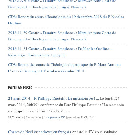
2018-12-20 Centre « Dumitru Staniloae »: Marc-Antoine Costa de
Beauregard – Théologie de la liturgie. Niveau 3.
CDS: Report du cours d’Iconologie du 19 décembre 2018 du P. Nicolas
Ozoline
2018-11-29 Centre « Dumitru Staniloae »: Marc-Antoine Costa de
Beauregard – Théologie de la liturgie. Niveau 3.
2018-11-21 Centre « Dumitru Staniloae »: Pr. Nicolas Ozoline –
Iconologie. Tous niveaux 1er cycle.
CDS: Report des cours de Théologie dogmatique du P. Marc-Antoine
Costa de Beauregard d’octobre-décembre 2018
POPULAR POSTS
24 mars 2014 – P. Philippe Dautais : La métanoïa ou l’...
Le lundi, 24
mars 2014, 20h30 - conférence du Père Philippe Dautais : "La métanoïa
ou l’esprit de conversion" au Centre...
33.7k views
|
3 comments
|
by
Apostolia TV
|
posted on 21/03/2014
Chants de Noël orthodoxes en français
Apostolia TV vous souhaite