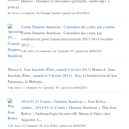
Dautais - Thérapie et croissance spirituelle. (audio mp3 +
podcas...
6k views
|
1 comment
|
by
Philippe Dautais
|
posted on 24/11/2013
Centre Dumitru Staniloae : Calendrier des cours, par confére...
Centre Dumitru Staniloae : Calendrier des cours, par
conférencier, pour l'année universitaire 2013-2014 (octobre
2013 -...
5.8k views
|
0 comments
|
by
Apostolia TV
|
posted on 20/09/2013
Martor 4 : Ioan Ianolide (Paris, samedi 9 février 2013)
Martor 4 : Ioan
Ianolide (Paris - samedi le 9 février 2013) Avec la bénédiction de Son
Eminence, le Métropo...
5.6k views
|
1 comment
|
by
Apostolia TV
|
posted on 05/02/2013
2014-03-21 Centre « Dumitru Staniloae »: Jean Boboc –
Anthro...
2014-03-21 Centre « Dumitru Staniloae »: Père Jean
Boboc – Anthropologie du salut (II). Nature et Grâce chez
Augustin. L...
5.4k views
|
0 comments
|
by
Jean Boboc
|
posted on 06/04/2014