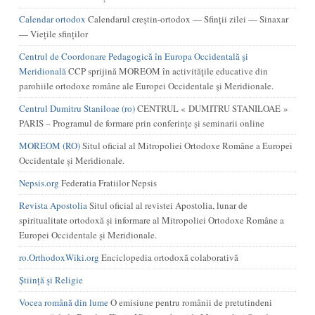
Calendar ortodox
Calendarul creștin-ortodox — Sfinții zilei — Sinaxar
— Viețile sfinților
Centrul de Coordonare Pedagogică în Europa Occidentală şi
Meridională
CCP sprijină MOREOM în activităţile educative din
parohiile ortodoxe române ale Europei Occidentale şi Meridionale.
Centrul Dumitru Staniloae (ro)
CENTRUL « DUMITRU STANILOAE »
PARIS – Programul de formare prin conferințe și seminarii online
MOREOM (RO)
Situl oficial al Mitropoliei Ortodoxe Române a Europei
Occidentale și Meridionale.
Nepsis.org
Federatia Fratiilor Nepsis
Revista Apostolia
Situl oficial al revistei Apostolia, lunar de
spiritualitate ortodoxă și informare al Mitropoliei Ortodoxe Române a
Europei Occidentale și Meridionale.
ro.OrthodoxWiki.org
Enciclopedia ortodoxă colaborativă
Știință și Religie
Vocea română din lume
O emisiune pentru românii de pretutindeni