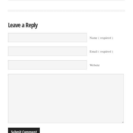
Leave a Reply
Name ( required )
Email ( required )
Website