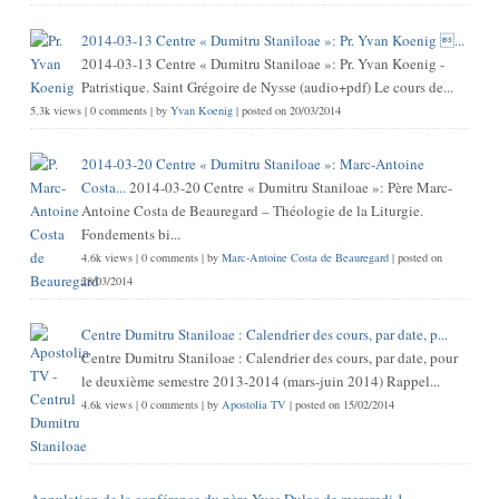
2014-03-13 Centre « Dumitru Staniloae »: Pr. Yvan Koenig ...
2014-03-13 Centre « Dumitru Staniloae »: Pr. Yvan Koenig -
Patristique. Saint Grégoire de Nysse (audio+pdf) Le cours de...
5.3k views
|
0 comments
|
by
Yvan Koenig
|
posted on 20/03/2014
2014-03-20 Centre « Dumitru Staniloae »: Marc-Antoine
Costa...
2014-03-20 Centre « Dumitru Staniloae »: Père Marc-
Antoine Costa de Beauregard – Théologie de la Liturgie.
Fondements bi...
4.6k views
|
0 comments
|
by
Marc-Antoine Costa de Beauregard
|
posted on
28/03/2014
Centre Dumitru Staniloae : Calendrier des cours, par date, p...
Centre Dumitru Staniloae : Calendrier des cours, par date, pour
le deuxième semestre 2013-2014 (mars-juin 2014) Rappel...
4.6k views
|
0 comments
|
by
Apostolia TV
|
posted on 15/02/2014
Annulation de la conférence du père Yves Dulac de mercredi 1...