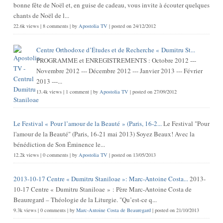
bonne fête de Noël et, en guise de cadeau, vous invite à écouter quelques
chants de Noël de l...
22.6k views
|
8 comments
|
by
Apostolia TV
|
posted on 24/12/2012
Centre Orthodoxe d’Études et de Recherche « Dumitru St...
PROGRAMME et ENREGISTREMENTS : Octobre 2012 ---
Novembre 2012 --- Décembre 2012 --- Janvier 2013 --- Février
2013 ---...
13.4k views
|
1 comment
|
by
Apostolia TV
|
posted on 27/09/2012
Le Festival « Pour l’amour de la Beauté » (Paris, 16-2...
Le Festival "Pour
l'amour de la Beauté" (Paris, 16-21 mai 2013) Soyez Beaux! Avec la
bénédiction de Son Éminence le...
12.2k views
|
0 comments
|
by
Apostolia TV
|
posted on 13/05/2013
2013-10-17 Centre « Dumitru Staniloae »: Marc-Antoine Costa...
2013-
10-17 Centre « Dumitru Staniloae » : Père Marc-Antoine Costa de
Beauregard – Théologie de la Liturgie. "Qu’est-ce q...
9.3k views
|
0 comments
|
by
Marc-Antoine Costa de Beauregard
|
posted on 21/10/2013