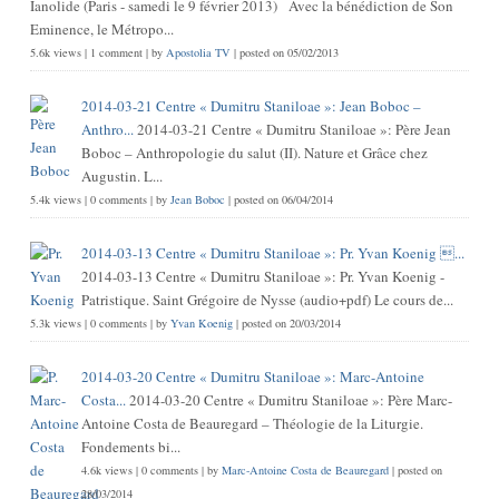
Ianolide (Paris - samedi le 9 février 2013) Avec la bénédiction de Son
Eminence, le Métropo...
5.6k views
|
1 comment
|
by
Apostolia TV
|
posted on 05/02/2013
2014-03-21 Centre « Dumitru Staniloae »: Jean Boboc –
Anthro...
2014-03-21 Centre « Dumitru Staniloae »: Père Jean
Boboc – Anthropologie du salut (II). Nature et Grâce chez
Augustin. L...
5.4k views
|
0 comments
|
by
Jean Boboc
|
posted on 06/04/2014
2014-03-13 Centre « Dumitru Staniloae »: Pr. Yvan Koenig ...
2014-03-13 Centre « Dumitru Staniloae »: Pr. Yvan Koenig -
Patristique. Saint Grégoire de Nysse (audio+pdf) Le cours de...
5.3k views
|
0 comments
|
by
Yvan Koenig
|
posted on 20/03/2014
2014-03-20 Centre « Dumitru Staniloae »: Marc-Antoine
Costa...
2014-03-20 Centre « Dumitru Staniloae »: Père Marc-
Antoine Costa de Beauregard – Théologie de la Liturgie.
Fondements bi...
4.6k views
|
0 comments
|
by
Marc-Antoine Costa de Beauregard
|
posted on
28/03/2014