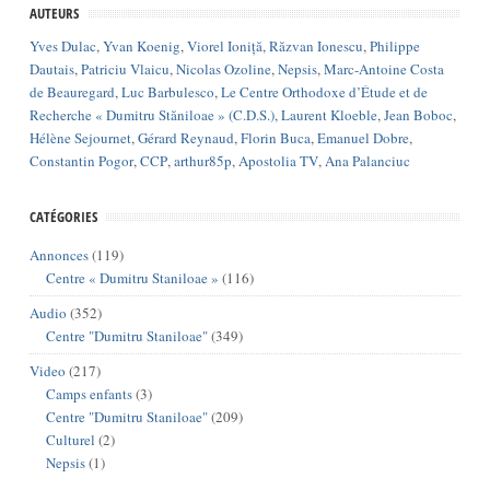
AUTEURS
Yves Dulac
,
Yvan Koenig
,
Viorel Ioniță
,
Răzvan Ionescu
,
Philippe
Dautais
,
Patriciu Vlaicu
,
Nicolas Ozoline
,
Nepsis
,
Marc-Antoine Costa
de Beauregard
,
Luc Barbulesco
,
Le Centre Orthodoxe d’Étude et de
Recherche « Dumitru Stăniloae » (C.D.S.)
,
Laurent Kloeble
,
Jean Boboc
,
Hélène Sejournet
,
Gérard Reynaud
,
Florin Buca
,
Emanuel Dobre
,
Constantin Pogor
,
CCP
,
arthur85p
,
Apostolia TV
,
Ana Palanciuc
CATÉGORIES
Annonces
(119)
Centre « Dumitru Staniloae »
(116)
Audio
(352)
Centre "Dumitru Staniloae"
(349)
Video
(217)
Camps enfants
(3)
Centre "Dumitru Staniloae"
(209)
Culturel
(2)
Nepsis
(1)