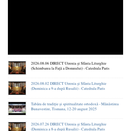
2026.08.06 DIRECT Utrenia și Sfânta Liturghie
(Schimbarea la Față a Domnului) - Catedrala Paris
2026.08.02 DIRECT Utrenia și Sfânta Liturghie
(Duminica a 9-a după Rusalii) - Catedrala Paris
Tabăra de tradiție și spiritualitate ortodoxă - Mănăstirea
Bunavestire, Tismana, 12-20 august 2025
2026.07.26 DIRECT Utrenia și Sfânta Liturghie
(Duminica a 8-a după Rusalii) - Catedrala Paris