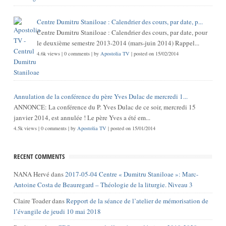
Centre Dumitru Staniloae : Calendrier des cours, par date, p...
Centre Dumitru Staniloae : Calendrier des cours, par date, pour
le deuxième semestre 2013-2014 (mars-juin 2014) Rappel...
4.6k views
|
0 comments
|
by
Apostolia TV
|
posted on 15/02/2014
Annulation de la conférence du père Yves Dulac de mercredi 1...
ANNONCE: La conférence du P. Yves Dulac de ce soir, mercredi 15
janvier 2014, est annulée ! Le père Yves a été em...
4.5k views
|
0 comments
|
by
Apostolia TV
|
posted on 15/01/2014
RECENT COMMENTS
NANA Hervé
dans
2017-05-04 Centre « Dumitru Staniloae »: Marc-
Antoine Costa de Beauregard – Théologie de la liturgie. Niveau 3
Claire Toader
dans
Repport de la séance de l’atelier de mémorisation de
l’évangile de jeudi 10 mai 2018