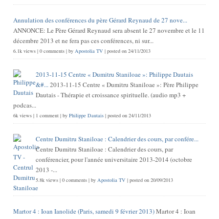
Annulation des conférences du père Gérard Reynaud de 27 nove...
ANNONCE: Le Père Gérard Reynaud sera absent le 27 novembre et le 11
décembre 2013 et ne fera pas ces conférences, ni sur...
6.1k views
|
0 comments
|
by
Apostolia TV
|
posted on 24/11/2013
2013-11-15 Centre « Dumitru Staniloae »: Philippe Dautais
&#...
2013-11-15 Centre « Dumitru Staniloae »: Père Philippe
Dautais - Thérapie et croissance spirituelle. (audio mp3 +
podcas...
6k views
|
1 comment
|
by
Philippe Dautais
|
posted on 24/11/2013
Centre Dumitru Staniloae : Calendrier des cours, par confére...
Centre Dumitru Staniloae : Calendrier des cours, par
conférencier, pour l'année universitaire 2013-2014 (octobre
2013 -...
5.8k views
|
0 comments
|
by
Apostolia TV
|
posted on 20/09/2013
Martor 4 : Ioan Ianolide (Paris, samedi 9 février 2013)
Martor 4 : Ioan