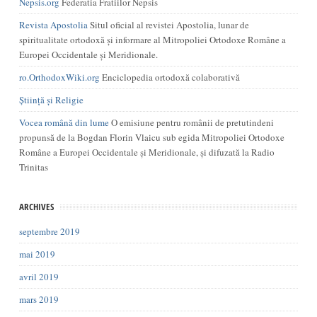
Nepsis.org
Federatia Fratiilor Nepsis
Revista Apostolia
Situl oficial al revistei Apostolia, lunar de
spiritualitate ortodoxă și informare al Mitropoliei Ortodoxe Române a
Europei Occidentale și Meridionale.
ro.OrthodoxWiki.org
Enciclopedia ortodoxă colaborativă
Știință și Religie
Vocea română din lume
O emisiune pentru românii de pretutindeni
propunsă de la Bogdan Florin Vlaicu sub egida Mitropoliei Ortodoxe
Române a Europei Occidentale și Meridionale, și difuzată la Radio
Trinitas
ARCHIVES
septembre 2019
mai 2019
avril 2019
mars 2019