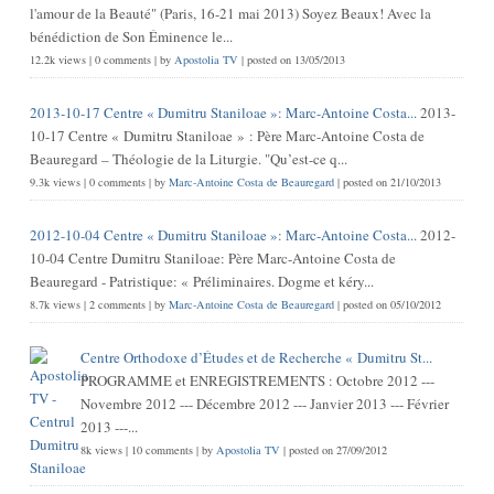
l'amour de la Beauté" (Paris, 16-21 mai 2013) Soyez Beaux! Avec la
bénédiction de Son Éminence le...
12.2k views
|
0 comments
|
by
Apostolia TV
|
posted on 13/05/2013
2013-10-17 Centre « Dumitru Staniloae »: Marc-Antoine Costa...
2013-
10-17 Centre « Dumitru Staniloae » : Père Marc-Antoine Costa de
Beauregard – Théologie de la Liturgie. "Qu’est-ce q...
9.3k views
|
0 comments
|
by
Marc-Antoine Costa de Beauregard
|
posted on 21/10/2013
2012-10-04 Centre « Dumitru Staniloae »: Marc-Antoine Costa...
2012-
10-04 Centre Dumitru Staniloae: Père Marc-Antoine Costa de
Beauregard - Patristique: « Préliminaires. Dogme et kéry...
8.7k views
|
2 comments
|
by
Marc-Antoine Costa de Beauregard
|
posted on 05/10/2012
Centre Orthodoxe d’Études et de Recherche « Dumitru St...
PROGRAMME et ENREGISTREMENTS : Octobre 2012 ---
Novembre 2012 --- Décembre 2012 --- Janvier 2013 --- Février
2013 ---...
8k views
|
10 comments
|
by
Apostolia TV
|
posted on 27/09/2012