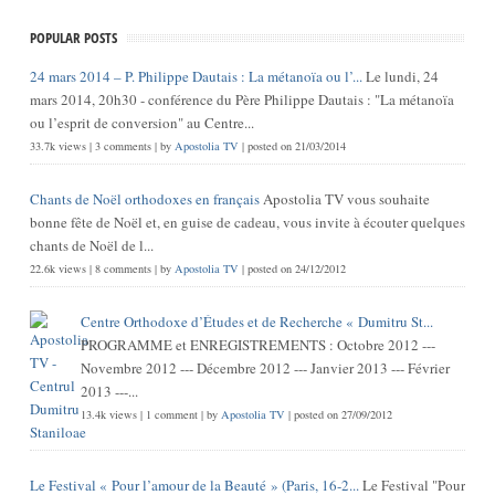
POPULAR POSTS
24 mars 2014 – P. Philippe Dautais : La métanoïa ou l’...
Le lundi, 24
mars 2014, 20h30 - conférence du Père Philippe Dautais : "La métanoïa
ou l’esprit de conversion" au Centre...
33.7k views
|
3 comments
|
by
Apostolia TV
|
posted on 21/03/2014
Chants de Noël orthodoxes en français
Apostolia TV vous souhaite
bonne fête de Noël et, en guise de cadeau, vous invite à écouter quelques
chants de Noël de l...
22.6k views
|
8 comments
|
by
Apostolia TV
|
posted on 24/12/2012
Centre Orthodoxe d’Études et de Recherche « Dumitru St...
PROGRAMME et ENREGISTREMENTS : Octobre 2012 ---
Novembre 2012 --- Décembre 2012 --- Janvier 2013 --- Février
2013 ---...
13.4k views
|
1 comment
|
by
Apostolia TV
|
posted on 27/09/2012
Le Festival « Pour l’amour de la Beauté » (Paris, 16-2...
Le Festival "Pour