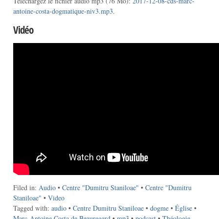
Téléchargez le fichier audio mp3 (76 Mo):
2017-12-08-cds-marc-
antoine-costa-dogmatique-niv3.mp3
.
Vidéo
Filed in:
Audio
•
Centre "Dumitru Staniloae"
•
Centre "Dumitru
Staniloae"
•
Video
Tagged with:
audio
•
Centre Dumitru Staniloae
•
dogme
•
Église
•
Marc-Antoine Costa de Beauregard
•
mp3
•
podcast
•
Théologie