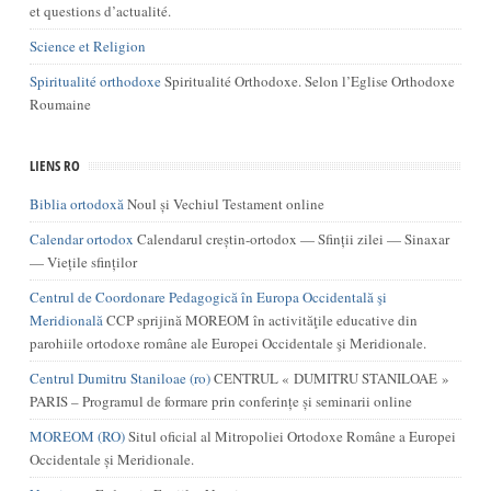
et questions d’actualité.
Science et Religion
Spiritualité orthodoxe
Spiritualité Orthodoxe. Selon l’Eglise Orthodoxe
Roumaine
LIENS RO
Biblia ortodoxă
Noul și Vechiul Testament online
Calendar ortodox
Calendarul creștin-ortodox — Sfinții zilei — Sinaxar
— Viețile sfinților
Centrul de Coordonare Pedagogică în Europa Occidentală şi
Meridională
CCP sprijină MOREOM în activităţile educative din
parohiile ortodoxe române ale Europei Occidentale şi Meridionale.
Centrul Dumitru Staniloae (ro)
CENTRUL « DUMITRU STANILOAE »
PARIS – Programul de formare prin conferințe și seminarii online
MOREOM (RO)
Situl oficial al Mitropoliei Ortodoxe Române a Europei
Occidentale și Meridionale.