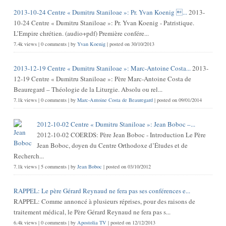
2013-10-24 Centre « Dumitru Staniloae »: Pr. Yvan Koenig ...
2013-
10-24 Centre « Dumitru Staniloae »: Pr. Yvan Koenig - Patristique.
L’Empire chrétien. (audio+pdf) Première confére...
7.4k views
|
0 comments
|
by
Yvan Koenig
|
posted on 30/10/2013
2013-12-19 Centre « Dumitru Staniloae »: Marc-Antoine Costa...
2013-
12-19 Centre « Dumitru Staniloae »: Père Marc-Antoine Costa de
Beauregard – Théologie de la Liturgie. Absolu ou rel...
7.1k views
|
0 comments
|
by
Marc-Antoine Costa de Beauregard
|
posted on 09/01/2014
2012-10-02 Centre « Dumitru Staniloae »: Jean Boboc –...
2012-10-02 COERDS: Père Jean Boboc - Introduction Le Père
Jean Boboc, doyen du Centre Orthodoxe d’Études et de
Recherch...
7.1k views
|
5 comments
|
by
Jean Boboc
|
posted on 03/10/2012
RAPPEL: Le père Gérard Reynaud ne fera pas ses conférences e...
RAPPEL: Comme annoncé à plusieurs réprises, pour des raisons de
traitement médical, le Père Gérard Reynaud ne fera pas s...
6.4k views
|
0 comments
|
by
Apostolia TV
|
posted on 12/12/2013