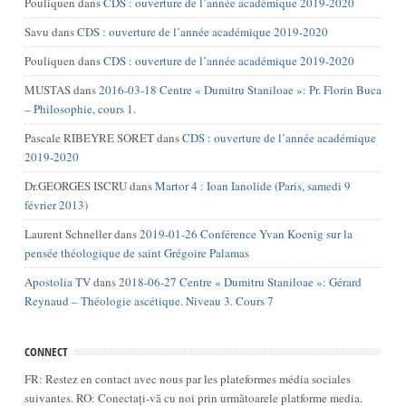
Pouliquen
dans
CDS : ouverture de l’année académique 2019-2020
Savu
dans
CDS : ouverture de l’année académique 2019-2020
Pouliquen
dans
CDS : ouverture de l’année académique 2019-2020
MUSTAS
dans
2016-03-18 Centre « Dumitru Staniloae »: Pr. Florin Buca
– Philosophie, cours 1.
Pascale RIBEYRE SORET
dans
CDS : ouverture de l’année académique
2019-2020
Dr.GEORGES ISCRU
dans
Martor 4 : Ioan Ianolide (Paris, samedi 9
février 2013)
Laurent Schneller
dans
2019-01-26 Conférence Yvan Koenig sur la
pensée théologique de saint Grégoire Palamas
Apostolia TV
dans
2018-06-27 Centre « Dumitru Staniloae »: Gérard
Reynaud – Théologie ascétique. Niveau 3. Cours 7
CONNECT
FR: Restez en contact avec nous par les plateformes média sociales
suivantes. RO: Conectați-vă cu noi prin următoarele platforme media.