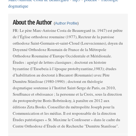
dogmatique
About the Author
(
Author Profile
)
FR: Le père Marc-Antoine Costa de Beauregard (n. 1947) est prêtre
de l’Église orthodoxe roumaine (1977), Recteur de la paroisse
orthodoxe Saint-Germain-et-saint-Cloud (Louveciennes), doyen du
Doyenné Orthodoxe Roumain de France de la Métropole
Orthodoxe Roumaine d’Europe Occidentale et Méridionale.
Études : agrégé de lettres classiques ; doctorat en histoire
byzantine (l’Eusebeia à l’époque protobyzantine,1983); études
d’habilitation au doctorat à Bucarest (Roumanie) avec Père
Dumitru Stàniloae (1980-1990) ; doctorat en théologie
dogmatique soutenue à l’Institut Saint-Serge de Paris, en 2010,
Souffrance et obéissance ; la personne et la Croix, sous la direction
du protopresbytre Boris Bobrinskoy, à paraître en 2012 aux
éditions Zeta Books. Conseiller du métropolite Joseph pour la
Communication et les médias. Il est responsable de la direction
Études patristiques « St. Maxime le Confesseur » dans le cadre du
Centre Orthodoxe d’Étude et de Recherche "Dumitru Staniloae".