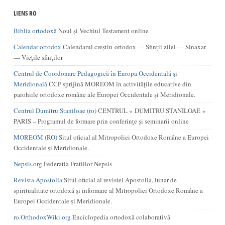
LIENS RO
Biblia ortodoxă
Noul și Vechiul Testament online
Calendar ortodox
Calendarul creștin-ortodox — Sfinții zilei — Sinaxar
— Viețile sfinților
Centrul de Coordonare Pedagogică în Europa Occidentală şi
Meridională
CCP sprijină MOREOM în activităţile educative din
parohiile ortodoxe române ale Europei Occidentale şi Meridionale.
Centrul Dumitru Staniloae (ro)
CENTRUL « DUMITRU STANILOAE »
PARIS – Programul de formare prin conferințe și seminarii online
MOREOM (RO)
Situl oficial al Mitropoliei Ortodoxe Române a Europei
Occidentale și Meridionale.
Nepsis.org
Federatia Fratiilor Nepsis
Revista Apostolia
Situl oficial al revistei Apostolia, lunar de
spiritualitate ortodoxă și informare al Mitropoliei Ortodoxe Române a
Europei Occidentale și Meridionale.
ro.OrthodoxWiki.org
Enciclopedia ortodoxă colaborativă