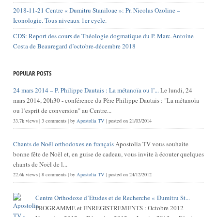
2018-11-21 Centre « Dumitru Staniloae »: Pr. Nicolas Ozoline –
Iconologie. Tous niveaux 1er cycle.
CDS: Report des cours de Théologie dogmatique du P. Marc-Antoine
Costa de Beauregard d’octobre-décembre 2018
POPULAR POSTS
24 mars 2014 – P. Philippe Dautais : La métanoïa ou l’...
Le lundi, 24
mars 2014, 20h30 - conférence du Père Philippe Dautais : "La métanoïa
ou l’esprit de conversion" au Centre...
33.7k views
|
3 comments
|
by
Apostolia TV
|
posted on 21/03/2014
Chants de Noël orthodoxes en français
Apostolia TV vous souhaite
bonne fête de Noël et, en guise de cadeau, vous invite à écouter quelques
chants de Noël de l...
22.6k views
|
8 comments
|
by
Apostolia TV
|
posted on 24/12/2012
Centre Orthodoxe d’Études et de Recherche « Dumitru St...
PROGRAMME et ENREGISTREMENTS : Octobre 2012 ---