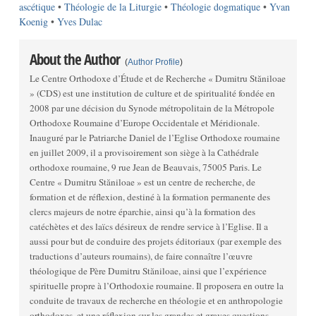
ascétique
•
Théologie de la Liturgie
•
Théologie dogmatique
•
Yvan
Koenig
•
Yves Dulac
About the Author
(
Author Profile
)
Le Centre Orthodoxe d’Étude et de Recherche « Dumitru Stăniloae
» (CDS) est une institution de culture et de spiritualité fondée en
2008 par une décision du Synode métropolitain de la Métropole
Orthodoxe Roumaine d’Europe Occidentale et Méridionale.
Inauguré par le Patriarche Daniel de l’Eglise Orthodoxe roumaine
en juillet 2009, il a provisoirement son siège à la Cathédrale
orthodoxe roumaine, 9 rue Jean de Beauvais, 75005 Paris. Le
Centre « Dumitru Stăniloae » est un centre de recherche, de
formation et de réflexion, destiné à la formation permanente des
clercs majeurs de notre éparchie, ainsi qu’à la formation des
catéchètes et des laïcs désireux de rendre service à l’Eglise. Il a
aussi pour but de conduire des projets éditoriaux (par exemple des
traductions d’auteurs roumains), de faire connaître l’œuvre
théologique de Père Dumitru Stăniloae, ainsi que l’expérience
spirituelle propre à l’Orthodoxie roumaine. Il proposera en outre la
conduite de travaux de recherche en théologie et en anthropologie
orthodoxes, et une réflexion sur les grandes et graves questions