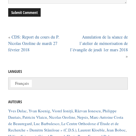
«
CDS: Report du cours du P.
Annulation de la séance de
Nicolas Ozoline de mardi 27
l’atelier de mémorisation de
février 2018
l’évangile de jeudi 1er mars 2018
»
LANGUES
Français
AUTEURS
Yves Dulac
,
Yvan Koenig
,
Viorel Ioniță
,
Răzvan Ionescu
,
Philippe
Dautais
,
Patriciu Vlaicu
,
Nicolas Ozoline
,
Nepsis
,
Marc-Antoine Costa
de Beauregard
,
Luc Barbulesco
,
Le Centre Orthodoxe d’Étude et de
Recherche « Dumitru Stăniloae » (C.D.S.)
,
Laurent Kloeble
,
Jean Boboc
,