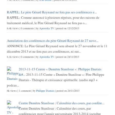
RAPPEL: Le père Gérard Reynaud ne fera pas ses conférences e...
RAPPEL: Comme annoncé à plusieurs réprises, pour des raisons de
traitement médical, le Père Gérard Reynaud ne fera pas s...
6.4k views
|
0 comments
|
by
Apostolia TV
|
posted on 12/12/2013
Annulation des conférences du père Gérard Reynaud de 27 nove...
ANNONCE: Le Père Gérard Reynaud sera absent le 27 novembre et le 11
décembre 2013 et ne fera pas ces conférences, ni sur...
6.1k views
|
0 comments
|
by
Apostolia TV
|
posted on 24/11/2013
2013-11-15 Centre « Dumitru Staniloae »: Philippe Dautais
&#...
2013-11-15 Centre « Dumitru Staniloae »: Père Philippe
Dautais - Thérapie et croissance spirituelle. (audio mp3 +
podcas...
6k views
|
1 comment
|
by
Philippe Dautais
|
posted on 24/11/2013
Centre Dumitru Staniloae : Calendrier des cours, par confére...
Centre Dumitru Staniloae : Calendrier des cours, par
conférencier, pour l'année universitaire 2013-2014 (octobre