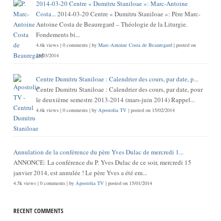
2014-03-20 Centre « Dumitru Staniloae »: Marc-Antoine
Costa...
2014-03-20 Centre « Dumitru Staniloae »: Père Marc-
Antoine Costa de Beauregard – Théologie de la Liturgie.
Fondements bi...
4.6k views
|
0 comments
|
by
Marc-Antoine Costa de Beauregard
|
posted on
28/03/2014
Centre Dumitru Staniloae : Calendrier des cours, par date, p...
Centre Dumitru Staniloae : Calendrier des cours, par date, pour
le deuxième semestre 2013-2014 (mars-juin 2014) Rappel...
4.6k views
|
0 comments
|
by
Apostolia TV
|
posted on 15/02/2014
Annulation de la conférence du père Yves Dulac de mercredi 1...
ANNONCE: La conférence du P. Yves Dulac de ce soir, mercredi 15
janvier 2014, est annulée ! Le père Yves a été em...
4.5k views
|
0 comments
|
by
Apostolia TV
|
posted on 15/01/2014
RECENT COMMENTS