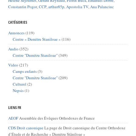
Hélène Sejournet
,
Gérard Reynaud
,
Florin Buca
,
Emanuel Dobre
,
Constantin Pogor
,
CCP
,
arthur85p
,
Apostolia TV
,
Ana Palanciuc
CATÉGORIES
Annonces
(119)
Centre « Dumitru Staniloae »
(116)
Audio
(352)
Centre "Dumitru Staniloae"
(349)
Video
(217)
Camps enfants
(3)
Centre "Dumitru Staniloae"
(209)
Culturel
(2)
Nepsis
(1)
LIENS FR
AEOF
Assemblée des Évêques Orthodoxes de France
CDS Droit canonique
La page de Droit canonique du Centre Orthodoxe
d’Étude et de Recherche « Dumitru Stăniloae »