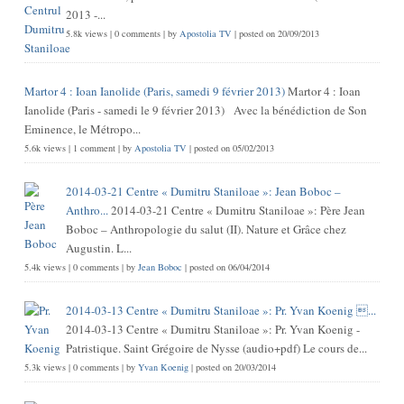
2013 -...
5.8k views
|
0 comments
|
by
Apostolia TV
|
posted on 20/09/2013
Martor 4 : Ioan Ianolide (Paris, samedi 9 février 2013)
Martor 4 : Ioan
Ianolide (Paris - samedi le 9 février 2013) Avec la bénédiction de Son
Eminence, le Métropo...
5.6k views
|
1 comment
|
by
Apostolia TV
|
posted on 05/02/2013
2014-03-21 Centre « Dumitru Staniloae »: Jean Boboc –
Anthro...
2014-03-21 Centre « Dumitru Staniloae »: Père Jean
Boboc – Anthropologie du salut (II). Nature et Grâce chez
Augustin. L...
5.4k views
|
0 comments
|
by
Jean Boboc
|
posted on 06/04/2014
2014-03-13 Centre « Dumitru Staniloae »: Pr. Yvan Koenig ...
2014-03-13 Centre « Dumitru Staniloae »: Pr. Yvan Koenig -
Patristique. Saint Grégoire de Nysse (audio+pdf) Le cours de...
5.3k views
|
0 comments
|
by
Yvan Koenig
|
posted on 20/03/2014