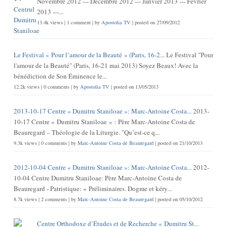
Novembre 2012 --- Décembre 2012 --- Janvier 2013 --- Février
2013 ---...
13.4k views
|
1 comment
|
by
Apostolia TV
|
posted on 27/09/2012
Le Festival « Pour l’amour de la Beauté » (Paris, 16-2...
Le Festival "Pour
l'amour de la Beauté" (Paris, 16-21 mai 2013) Soyez Beaux! Avec la
bénédiction de Son Éminence le...
12.2k views
|
0 comments
|
by
Apostolia TV
|
posted on 13/05/2013
2013-10-17 Centre « Dumitru Staniloae »: Marc-Antoine Costa...
2013-
10-17 Centre « Dumitru Staniloae » : Père Marc-Antoine Costa de
Beauregard – Théologie de la Liturgie. "Qu’est-ce q...
9.3k views
|
0 comments
|
by
Marc-Antoine Costa de Beauregard
|
posted on 21/10/2013
2012-10-04 Centre « Dumitru Staniloae »: Marc-Antoine Costa...
2012-
10-04 Centre Dumitru Staniloae: Père Marc-Antoine Costa de
Beauregard - Patristique: « Préliminaires. Dogme et kéry...
8.7k views
|
2 comments
|
by
Marc-Antoine Costa de Beauregard
|
posted on 05/10/2012
Centre Orthodoxe d’Études et de Recherche « Dumitru St...