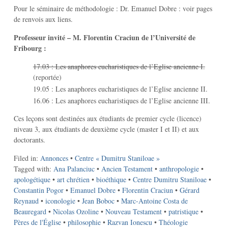
Pour le séminaire de méthodologie : Dr. Emanuel Dobre : voir pages
de renvois aux liens.
Professeur invité – M. Florentin Craciun de l’Université de
Fribourg :
17.03 : Les anaphores eucharistiques de l’Eglise ancienne I.
(reportée)
19.05 : Les anaphores eucharistiques de l’Eglise ancienne II.
16.06 : Les anaphores eucharistiques de l’Eglise ancienne III.
Ces leçons sont destinées aux étudiants de premier cycle (licence)
niveau 3, aux étudiants de deuxième cycle (master I et II) et aux
doctorants.
Filed in:
Annonces
•
Centre « Dumitru Staniloae »
Tagged with:
Ana Palanciuc
•
Ancien Testament
•
anthropologie
•
apologétique
•
art chrétien
•
bioéthique
•
Centre Dumitru Staniloae
•
Constantin Pogor
•
Emanuel Dobre
•
Florentin Craciun
•
Gérard
Reynaud
•
iconologie
•
Jean Boboc
•
Marc-Antoine Costa de
Beauregard
•
Nicolas Ozoline
•
Nouveau Testament
•
patristique
•
Pères de l'Église
•
philosophie
•
Razvan Ionescu
•
Théologie