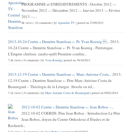
PROGRAMME et ENREGISTREMENTS : Octobre 2012 ---
Novembre 2012 --- Décembre 2012 --- Janvier 2013 --- Février
2013 ---...
8k views
|
10 comments
|
by
Apostolia TV
|
posted on 27/09/2012
2013-10-24 Centre « Dumitru Staniloae »: Pr. Yvan Koenig ...
2013-
10-24 Centre « Dumitru Staniloae »: Pr. Yvan Koenig - Patristique.
L’Empire chrétien. (audio+pdf) Première confére...
7.4k views
|
0 comments
|
by
Yvan Koenig
|
posted on 30/10/2013
2013-12-19 Centre « Dumitru Staniloae »: Marc-Antoine Costa...
2013-
12-19 Centre « Dumitru Staniloae »: Père Marc-Antoine Costa de
Beauregard – Théologie de la Liturgie. Absolu ou rel...
7.1k views
|
0 comments
|
by
Marc-Antoine Costa de Beauregard
|
posted on 09/01/2014
2012-10-02 Centre « Dumitru Staniloae »: Jean Boboc –...
2012-10-02 COERDS: Père Jean Boboc - Introduction Le Père
Jean Boboc, doyen du Centre Orthodoxe d’Études et de
Recherch...
7.1k views
|
5 comments
|
by
Jean Boboc
|
posted on 03/10/2012