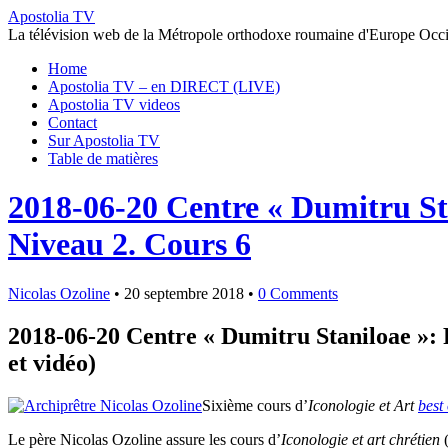
Apostolia TV
La télévision web de la Métropole orthodoxe roumaine d'Europe Occi
Home
Apostolia TV – en DIRECT (LIVE)
Apostolia TV videos
Contact
Sur Apostolia TV
Table de matières
2018-06-20 Centre « Dumitru Stan
Niveau 2. Cours 6
Nicolas Ozoline
•
20 septembre 2018
•
0 Comments
2018-06-20 Centre « Dumitru Staniloae »: P
et vidéo)
Sixième cours d’
Iconologie et Art
best
Le père Nicolas Ozoline assure les cours d’
Iconologie et art chrétien
(