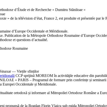
rthodoxe d’Étude et de Recherche « Dumitru Stăniloae »
loae
ie » de la télévision d’état, France 2, est produite et présentée par l
oumaine d’Europe Occidentale et Méridionale.
doxe. Publication de la Métropole Orthodoxe Roumaine d’Europe Occiden
rthodoxe et questions d’actualité.
Orthodoxe Roumaine
inaxar — Viețile sfinților
eridională
CCP sprijină MOREOM în activităţile educative din parohiil
 » PARIS – Programul de formare prin conferințe și seminarii 
a Europei Occidentale și Meridionale.
spiritualitate ortodoxă și informare al Mitropoliei Ortodoxe Române a Eur
eni propunsă de la Bogdan Florin Vlaicu sub egida Mitropoliei Ortodox