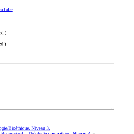
ed )
ed )
gie/Bioéthique. Niveau 3.
e Beauregard – Théologie dogmatique. Niveau 3.
»