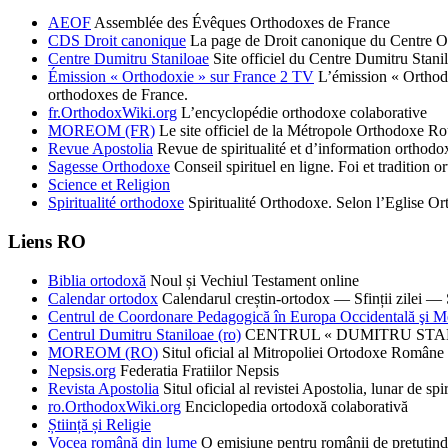
AEOF
Assemblée des Évêques Orthodoxes de France
CDS Droit canonique
La page de Droit canonique du Centre O
Centre Dumitru Staniloae
Site officiel du Centre Dumitru Stani
Émission « Orthodoxie » sur France 2 TV
L’émission « Orthodox
orthodoxes de France.
fr.OrthodoxWiki.org
L’encyclopédie orthodoxe colaborative
MOREOM (FR)
Le site officiel de la Métropole Orthodoxe R
Revue Apostolia
Revue de spiritualité et d’information ortho
Sagesse Orthodoxe
Conseil spirituel en ligne. Foi et tradition o
Science et Religion
Spiritualité orthodoxe
Spiritualité Orthodoxe. Selon l’Eglise 
Liens RO
Biblia ortodoxă
Noul și Vechiul Testament online
Calendar ortodox
Calendarul creștin-ortodox — Sfinții zilei — S
Centrul de Coordonare Pedagogică în Europa Occidentală şi M
Centrul Dumitru Staniloae (ro)
CENTRUL « DUMITRU STANILOAE
MOREOM (RO)
Situl oficial al Mitropoliei Ortodoxe Române 
Nepsis.org
Federatia Fratiilor Nepsis
Revista Apostolia
Situl oficial al revistei Apostolia, lunar de 
ro.OrthodoxWiki.org
Enciclopedia ortodoxă colaborativă
Știință și Religie
Vocea română din lume
O emisiune pentru românii de pretutind