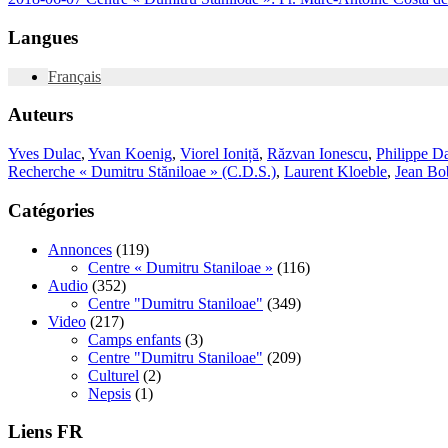
Langues
Français
Auteurs
Yves Dulac
,
Yvan Koenig
,
Viorel Ioniță
,
Răzvan Ionescu
,
Philippe Da
Recherche « Dumitru Stăniloae » (C.D.S.)
,
Laurent Kloeble
,
Jean Bo
Catégories
Annonces
(119)
Centre « Dumitru Staniloae »
(116)
Audio
(352)
Centre "Dumitru Staniloae"
(349)
Video
(217)
Camps enfants
(3)
Centre "Dumitru Staniloae"
(209)
Culturel
(2)
Nepsis
(1)
Liens FR