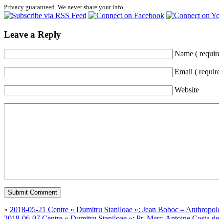
Privacy guaranteed. We never share your info.
Leave a Reply
Name ( requir
Email ( requir
Website
«
2018-05-21 Centre « Dumitru Staniloae »: Jean Boboc – Anthropolo
2018-06-07 Centre « Dumitru Staniloae »: Pr. Marc-Antoine Costa d