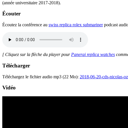
(année universitaire 2017-2018).
Écouter
Écoutez la conférence au
swiss replica rolex submariner
podcast audio
[ Cliquez sur la flèche du player pour
Panerai replica watches
commen
Télécharger
Téléchargez le fichier audio mp3 (22 Mo):
2018-06-20-cds-nicolas-oz
Vidéo