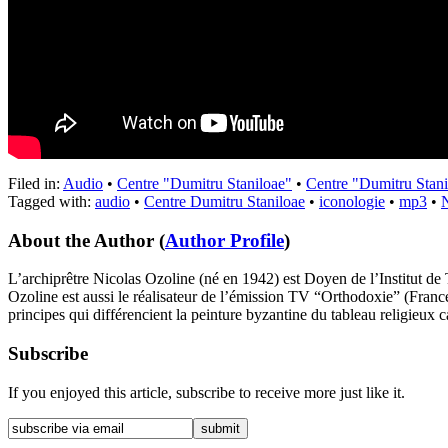
Filed in:
Audio
•
Centre "Dumitru Staniloae"
•
Centre "Dumitru Stani
Tagged with:
audio
•
Centre Dumitru Staniloae
•
iconologie
•
mp3
•
N
About the Author
(
Author Profile
)
L’archiprêtre Nicolas Ozoline (né en 1942) est Doyen de l’Institut de
Ozoline est aussi le réalisateur de l’émission TV “Orthodoxie” (France 
principes qui différencient la peinture byzantine du tableau religieux c
Subscribe
If you enjoyed this article, subscribe to receive more just like it.