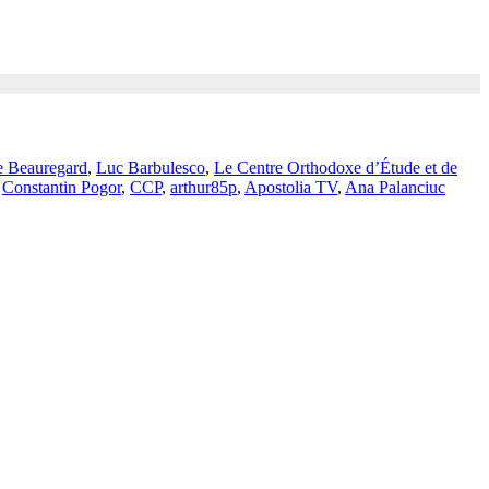
e Beauregard
,
Luc Barbulesco
,
Le Centre Orthodoxe d’Étude et de
,
Constantin Pogor
,
CCP
,
arthur85p
,
Apostolia TV
,
Ana Palanciuc