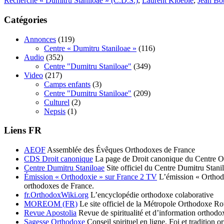
Recherche « Dumitru Stăniloae » (C.D.S.)
,
Laurent Kloeble
,
Jean Bo
Catégories
Annonces
(119)
Centre « Dumitru Staniloae »
(116)
Audio
(352)
Centre "Dumitru Staniloae"
(349)
Video
(217)
Camps enfants
(3)
Centre "Dumitru Staniloae"
(209)
Culturel
(2)
Nepsis
(1)
Liens FR
AEOF
Assemblée des Évêques Orthodoxes de France
CDS Droit canonique
La page de Droit canonique du Centre O
Centre Dumitru Staniloae
Site officiel du Centre Dumitru Stani
Émission « Orthodoxie » sur France 2 TV
L’émission « Orthodox
orthodoxes de France.
fr.OrthodoxWiki.org
L’encyclopédie orthodoxe colaborative
MOREOM (FR)
Le site officiel de la Métropole Orthodoxe R
Revue Apostolia
Revue de spiritualité et d’information ortho
Sagesse Orthodoxe
Conseil spirituel en ligne. Foi et tradition o