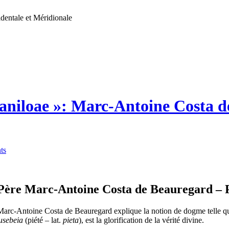
dentale et Méridionale
aniloae »: Marc-Antoine Costa de
ts
 Père Marc-Antoine Costa de Beauregard – P
Marc-Antoine Costa de Beauregard explique la notion de dogme telle qu’
usebeia
(piété – lat.
pieta
), est la glorification de la vérité divine.