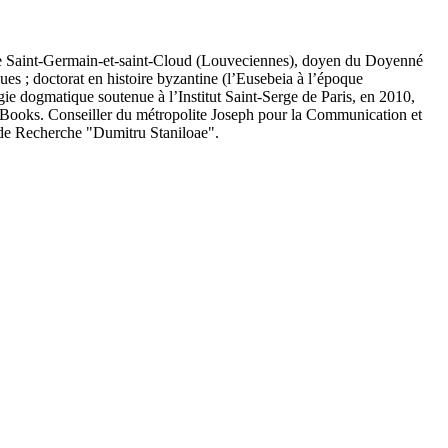
oxe Saint-Germain-et-saint-Cloud (Louveciennes), doyen du Doyenné
s ; doctorat en histoire byzantine (l’Eusebeia à l’époque
ie dogmatique soutenue à l’Institut Saint-Serge de Paris, en 2010,
ta Books. Conseiller du métropolite Joseph pour la Communication et
t de Recherche "Dumitru Staniloae".