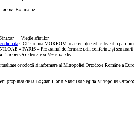
Orthodoxe Roumaine
inaxar — Viețile sfinților
eridională
CCP sprijină MOREOM în activităţile educative din parohiil
 » PARIS – Programul de formare prin conferințe și seminarii 
a Europei Occidentale și Meridionale.
spiritualitate ortodoxă și informare al Mitropoliei Ortodoxe Române a Eur
eni propunsă de la Bogdan Florin Vlaicu sub egida Mitropoliei Ortodox