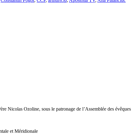
,
Constantin Pogor
,
CCP
,
arthur85p
,
Apostolia TV
,
Ana Palanciuc
e Père Nicolas Ozoline, sous le patronage de l’Assemblée des évêques
tale et Méridionale