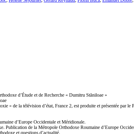
boc
,
Hélène Sejournet
,
Gérard Reynaud
,
Florin Buca
,
Emanuel Dobre
rthodoxe d’Étude et de Recherche « Dumitru Stăniloae »
loae
ie » de la télévision d’état, France 2, est produite et présentée par l
oumaine d’Europe Occidentale et Méridionale.
doxe. Publication de la Métropole Orthodoxe Roumaine d’Europe Occiden
rthodoxe et questions d’actualité.