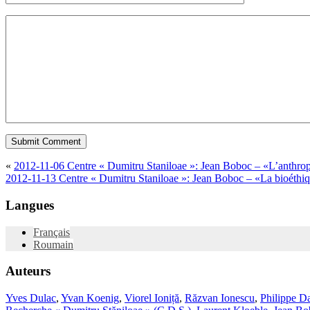
«
2012-11-06 Centre « Dumitru Staniloae »: Jean Boboc – «L’anthrop
2012-11-13 Centre « Dumitru Staniloae »: Jean Boboc – «La bioéthiqu
Langues
Français
Roumain
Auteurs
Yves Dulac
,
Yvan Koenig
,
Viorel Ioniță
,
Răzvan Ionescu
,
Philippe Da