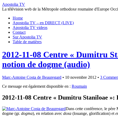
Apostolia TV
La télévision web de la Métropole orthodoxe roumaine d'Europe Occi
Home
Apostolia TV – en DIRECT (LIVE)
Apostolia TV videos
Contact
Sur Apostolia TV
Table de matières
2012-11-08 Centre « Dumitru St
notion de dogme (audio)
Marc-Antoine Costa de Beauregard
•
10 novembre 2012
•
3 Commen
Ce message est également disponible en :
Roumain
2012-11-08 Centre « Dumitru Staniloae »:
Dans cette conférence, le père 
dogme (gr.
dogma
), en relation avec
doxa
(louange, glorification) et
e