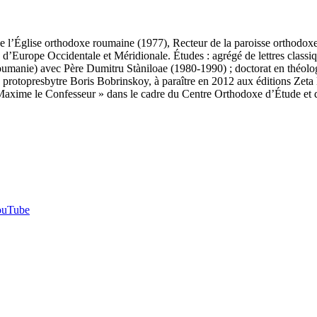
de l’Église orthodoxe roumaine (1977), Recteur de la paroisse orthod
rope Occidentale et Méridionale. Études : agrégé de lettres classique
oumanie) avec Père Dumitru Stàniloae (1980-1990) ; doctorat en théolog
 du protopresbytre Boris Bobrinskoy, à paraître en 2012 aux éditions Ze
St. Maxime le Confesseur » dans le cadre du Centre Orthodoxe d’Étude e