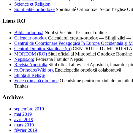
Science et Religion
Spiritualité orthodoxe
Spiritualité Orthodoxe. Selon l’Eglise 
Liens RO
Biblia ortodoxă
Noul și Vechiul Testament online
Calendar ortodox
Calendarul creștin-ortodox — Sfinții zilei — S
Centrul de Coordonare Pedagogică în Europa Occidentală şi M
Centrul Dumitru Staniloae (ro)
CENTRUL « DUMITRU STANILOAE
MOREOM (RO)
Situl oficial al Mitropoliei Ortodoxe Române 
Nepsis.org
Federatia Fratiilor Nepsis
Revista Apostolia
Situl oficial al revistei Apostolia, lunar de 
ro.OrthodoxWiki.org
Enciclopedia ortodoxă colaborativă
Știință și Religie
Vocea română din lume
O emisiune pentru românii de pretutind
Trinitas
Archives
septembre 2019
mai 2019
avril 2019
mars 2019
février 2019