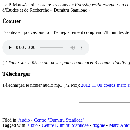
Le P. Marc-Antoine assure les cours de
Patristique/Patrologie : La co
d’Études et de Recherche « Dumitru Staniloae ».
Écouter
Écoutez en podcast audio – l’enregistrement comprend 78 minutes de
[ Cliquez sur la flèche du player pour commencer à écouter l’audio. 
Télécharger
Téléchargez le fichier audio mp3 (72 Mo):
2012-11-08-coerds-marc-an
Filed in:
Audio
•
Centre "Dumitru Staniloae"
Tagged with:
audio
•
Centre Dumitru Staniloae
•
dogme
•
Marc-Antoi