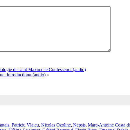
ologie de saint Maxime le Confesseur» (audio)
e. Introduction» (audio)
»
utais
,
Patriciu Vlaicu
,
Nicolas Ozoline
,
Nepsis
,
Marc-Antoine Costa d