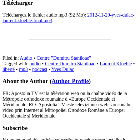
Télécharger
Téléchargez le fichier audio mp3 (92 Mo):
2012-11-29-yves-dulac-
laurent-kloeble-final.mp3
.
Filed in:
Audio
•
Centre "Dumitru Staniloae"
Tagged with:
audio
•
Centre Dumitru Staniloae
•
Laurent Kloeble
•
liberté
•
mp3
•
podcast
•
Yves Dulac
About the Author
(
Author Profile
)
FR: Apostolia TV est la télévision web ou la chaîne vidéo de la
Métropole orthodoxe roumaine d »Europe Occidentale et
Méridionale. RO: Apostolia TV este televiziunea web sau canalul
video prin Internet al Mitropoliei Ortodoxe Române a Europei
Occidentale și Meridionale.
Subscribe
If you enjoyed this article, subscribe to receive more just like it.