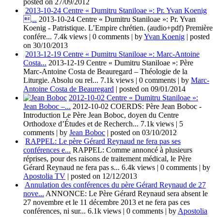
posted on 27/09/2012
2013-10-24 Centre « Dumitru Staniloae »: Pr. Yvan Koenig
...
2013-10-24 Centre « Dumitru Staniloae »: Pr. Yvan
Koenig - Patristique. L’Empire chrétien. (audio+pdf) Première
confére...
7.4k views
|
0 comments
|
by
Yvan Koenig
|
posted
on 30/10/2013
2013-12-19 Centre « Dumitru Staniloae »: Marc-Antoine
Costa...
2013-12-19 Centre « Dumitru Staniloae »: Père
Marc-Antoine Costa de Beauregard – Théologie de la
Liturgie. Absolu ou rel...
7.1k views
|
0 comments
|
by
Marc-
Antoine Costa de Beauregard
|
posted on 09/01/2014
2012-10-02 Centre « Dumitru Staniloae »:
Jean Boboc –...
2012-10-02 COERDS: Père Jean Boboc -
Introduction Le Père Jean Boboc, doyen du Centre
Orthodoxe d’Études et de Recherch...
7.1k views
|
5
comments
|
by
Jean Boboc
|
posted on 03/10/2012
RAPPEL: Le père Gérard Reynaud ne fera pas ses
conférences e...
RAPPEL: Comme annoncé à plusieurs
réprises, pour des raisons de traitement médical, le Père
Gérard Reynaud ne fera pas s...
6.4k views
|
0 comments
|
by
Apostolia TV
|
posted on 12/12/2013
Annulation des conférences du père Gérard Reynaud de 27
nove...
ANNONCE: Le Père Gérard Reynaud sera absent le
27 novembre et le 11 décembre 2013 et ne fera pas ces
conférences, ni sur...
6.1k views
|
0 comments
|
by
Apostolia