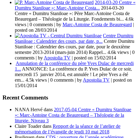
2014-03-20 Centre «
Dumitru Staniloae »: Marc-Antoine Costa...
2014-03-20
Centre « Dumitru Staniloae »: Père Marc-Antoine Costa de
Beauregard – Théologie de la Liturgie. Fondements bi...
4.6k
views
|
0 comments
|
by
Marc-Antoine Costa de Beauregard
|
posted on 28/03/2014
Centre Dumitru
Staniloae : Calendrier des cours, par date, p...
Centre Dumitru
Staniloae : Calendrier des cours, par date, pour le deuxième
semestre 2013-2014 (mars-juin 2014) Rappel...
4.6k views
|
0
comments
|
by
Apostolia TV
|
posted on 15/02/2014
Annulation de la conférence du père Yves Dulac de mercredi
1...
ANNONCE: La conférence du P. Yves Dulac de ce soir,
mercredi 15 janvier 2014, est annulée ! Le père Yves a été
em...
4.5k views
|
0 comments
|
by
Apostolia TV
|
posted on
15/01/2014
Recent Comments
NANA Hervé
dans
2017-05-04 Centre « Dumitru Staniloae
»: Marc-Antoine Costa de Beauregard – Théologie de la
liturgie. Niveau 3
Claire Toader
dans
Repport de la séance de l’atelier de
mémorisation de l’évangile de jeudi 10 mai 2018
Pouliquen
dans
CDS : ouverture de l’année académique