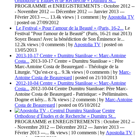
Orthodoxe d’Études et de Recherche « Dumitru St...
PROGRAMME et ENREGISTREMENTS : Octobre 2012 --
- Novembre 2012 --- Décembre 2012 --- Janvier 2013 ---
Février 2013 ---...
13.4k views
|
1 comment
|
by
Apostolia TV
|
posted on 27/09/2012
Le Festival « Pour l’amour de la Beauté » (Paris, 16-2...
Le
Festival "Pour l'amour de la Beauté" (Paris, 16-21 mai 2013)
Soyez Beaux! Avec la bénédiction de Son Éminence le...
12.2k views
|
0 comments
|
by
Apostolia TV
|
posted on
13/05/2013
2013-10-17 Centre « Dumitru Staniloae »: Marc-Antoine
Costa...
2013-10-17 Centre « Dumitru Staniloae » : Père
Marc-Antoine Costa de Beauregard – Théologie de la
Liturgie. "Qu’est-ce q...
9.3k views
|
0 comments
|
by
Marc-
Antoine Costa de Beauregard
|
posted on 21/10/2013
2012-10-04 Centre « Dumitru Staniloae »: Marc-Antoine
Costa...
2012-10-04 Centre Dumitru Staniloae: Père Marc-
Antoine Costa de Beauregard - Patristique: « Préliminaires.
Dogme et kéry...
8.7k views
|
2 comments
|
by
Marc-Antoine
Costa de Beauregard
|
posted on 05/10/2012
Centre
Orthodoxe d’Études et de Recherche « Dumitru St...
PROGRAMME et ENREGISTREMENTS : Octobre 2012 --
- Novembre 2012 --- Décembre 2012 --- Janvier 2013 ---
Février 2013 ---...
8k views
|
10 comments
|
by
Apostolia TV
|