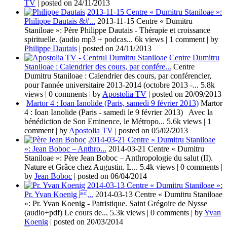
TV
|
posted on 24/11/2013
2013-11-15 Centre « Dumitru Staniloae »:
Philippe Dautais &#...
2013-11-15 Centre « Dumitru
Staniloae »: Père Philippe Dautais - Thérapie et croissance
spirituelle. (audio mp3 + podcas...
6k views
|
1 comment
|
by
Philippe Dautais
|
posted on 24/11/2013
Centre Dumitru
Staniloae : Calendrier des cours, par confére...
Centre
Dumitru Staniloae : Calendrier des cours, par conférencier,
pour l'année universitaire 2013-2014 (octobre 2013 -...
5.8k
views
|
0 comments
|
by
Apostolia TV
|
posted on 20/09/2013
Martor 4 : Ioan Ianolide (Paris, samedi 9 février 2013)
Martor
4 : Ioan Ianolide (Paris - samedi le 9 février 2013) Avec la
bénédiction de Son Eminence, le Métropo...
5.6k views
|
1
comment
|
by
Apostolia TV
|
posted on 05/02/2013
2014-03-21 Centre « Dumitru Staniloae
»: Jean Boboc – Anthro...
2014-03-21 Centre « Dumitru
Staniloae »: Père Jean Boboc – Anthropologie du salut (II).
Nature et Grâce chez Augustin. L...
5.4k views
|
0 comments
|
by
Jean Boboc
|
posted on 06/04/2014
2014-03-13 Centre « Dumitru Staniloae »:
Pr. Yvan Koenig ...
2014-03-13 Centre « Dumitru Staniloae
»: Pr. Yvan Koenig - Patristique. Saint Grégoire de Nysse
(audio+pdf) Le cours de...
5.3k views
|
0 comments
|
by
Yvan
Koenig
|
posted on 20/03/2014