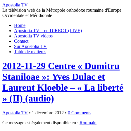
Apostolia TV
La télévision web de la Métropole orthodoxe roumaine d'Europe
Occidentale et Méridionale
Home
Apostolia TV – en DIRECT (LIVE)
Apostolia TV videos
Contact
Sur Apostolia TV
Table de matières
2012-11-29 Centre « Dumitru
Staniloae »: Yves Dulac et
Laurent Kloeble – « La liberté
» (II) (audio)
Apostolia TV
•
1 décembre 2012
•
0 Comments
Ce message est également disponible en :
Roumain