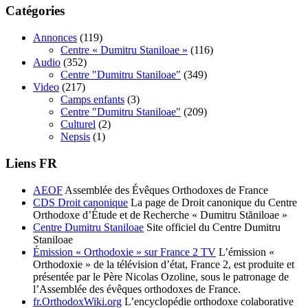
Catégories
Annonces
(119)
Centre « Dumitru Staniloae »
(116)
Audio
(352)
Centre "Dumitru Staniloae"
(349)
Video
(217)
Camps enfants
(3)
Centre "Dumitru Staniloae"
(209)
Culturel
(2)
Nepsis
(1)
Liens FR
AEOF
Assemblée des Évêques Orthodoxes de France
CDS Droit canonique
La page de Droit canonique du Centre
Orthodoxe d’Étude et de Recherche « Dumitru Stăniloae »
Centre Dumitru Staniloae
Site officiel du Centre Dumitru
Staniloae
Émission « Orthodoxie » sur France 2 TV
L’émission «
Orthodoxie » de la télévision d’état, France 2, est produite et
présentée par le Père Nicolas Ozoline, sous le patronage de
l’Assemblée des évêques orthodoxes de France.
fr.OrthodoxWiki.org
L’encyclopédie orthodoxe colaborative