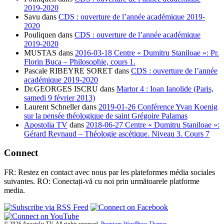
2019-2020
Savu
dans
CDS : ouverture de l’année académique 2019-
2020
Pouliquen
dans
CDS : ouverture de l’année académique
2019-2020
MUSTAS
dans
2016-03-18 Centre « Dumitru Staniloae »: Pr.
Florin Buca – Philosophie, cours 1.
Pascale RIBEYRE SORET
dans
CDS : ouverture de l’année
académique 2019-2020
Dr.GEORGES ISCRU
dans
Martor 4 : Ioan Ianolide (Paris,
samedi 9 février 2013)
Laurent Schneller
dans
2019-01-26 Conférence Yvan Koenig
sur la pensée théologique de saint Grégoire Palamas
Apostolia TV
dans
2018-06-27 Centre « Dumitru Staniloae »:
Gérard Reynaud – Théologie ascétique. Niveau 3. Cours 7
Connect
FR: Restez en contact avec nous par les plateformes média sociales
suivantes. RO: Conectați-vă cu noi prin următoarele platforme
media.
© 2026 Apostolia TV. All rights reserved.
Premium WordPress Themes
.