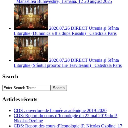
- Mănăstirea Bunavestire, Tismana, 12-20 august 2025
2026.07.26 DIRECT Utrenia și Sfânta
Liturghie (Duminica a 8-a după Rusalii) - Catedrala Paris
2026.07.20 DIRECT Utrenia și Sfânta
Liturghie (Sfântul prooroc Ilie Tesviteanul) - Catedrala Paris
Search
Articles récents
CDS : ouverture de l’année académique 2019-2020
CDS: Report du cours d’Iconologie du 22 mai 2019 du P.
Nicolas Ozoline
CDS: Report des cours d’Iconologie (P. Nicolas Ozoline, 17