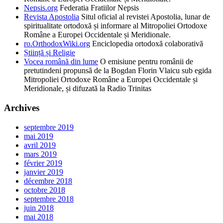
Nepsis.org
Federatia Fratiilor Nepsis
Revista Apostolia
Situl oficial al revistei Apostolia, lunar de
spiritualitate ortodoxă și informare al Mitropoliei Ortodoxe
Române a Europei Occidentale și Meridionale.
ro.OrthodoxWiki.org
Enciclopedia ortodoxă colaborativă
Știință și Religie
Vocea română din lume
O emisiune pentru românii de
pretutindeni propunsă de la Bogdan Florin Vlaicu sub egida
Mitropoliei Ortodoxe Române a Europei Occidentale și
Meridionale, și difuzată la Radio Trinitas
Archives
septembre 2019
mai 2019
avril 2019
mars 2019
février 2019
janvier 2019
décembre 2018
octobre 2018
septembre 2018
juin 2018
mai 2018