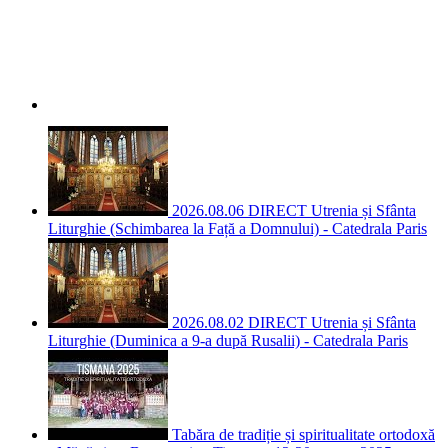
2026.08.06 DIRECT Utrenia și Sfânta
Liturghie (Schimbarea la Față a Domnului) - Catedrala Paris
2026.08.02 DIRECT Utrenia și Sfânta
Liturghie (Duminica a 9-a după Rusalii) - Catedrala Paris
Tabăra de tradiție și spiritualitate ortodoxă