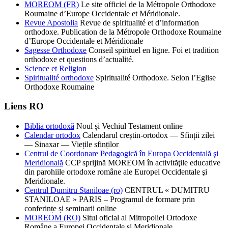
MOREOM (FR)
Le site officiel de la Métropole Orthodoxe
Roumaine d’Europe Occidentale et Méridionale.
Revue Apostolia
Revue de spiritualité et d’information
orthodoxe. Publication de la Métropole Orthodoxe Roumaine
d’Europe Occidentale et Méridionale
Sagesse Orthodoxe
Conseil spirituel en ligne. Foi et tradition
orthodoxe et questions d’actualité.
Science et Religion
Spiritualité orthodoxe
Spiritualité Orthodoxe. Selon l’Eglise
Orthodoxe Roumaine
Liens RO
Biblia ortodoxă
Noul și Vechiul Testament online
Calendar ortodox
Calendarul creștin-ortodox — Sfinții zilei
— Sinaxar — Viețile sfinților
Centrul de Coordonare Pedagogică în Europa Occidentală şi
Meridională
CCP sprijină MOREOM în activităţile educative
din parohiile ortodoxe române ale Europei Occidentale şi
Meridionale.
Centrul Dumitru Staniloae (ro)
CENTRUL « DUMITRU
STANILOAE » PARIS – Programul de formare prin
conferințe și seminarii online
MOREOM (RO)
Situl oficial al Mitropoliei Ortodoxe
Române a Europei Occidentale și Meridionale.