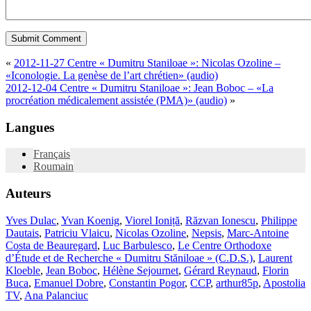
«
2012-11-27 Centre « Dumitru Staniloae »: Nicolas Ozoline –
«Iconologie. La genèse de l’art chrétien» (audio)
2012-12-04 Centre « Dumitru Staniloae »: Jean Boboc – «La
procréation médicalement assistée (PMA)» (audio)
»
Langues
Français
Roumain
Auteurs
Yves Dulac
,
Yvan Koenig
,
Viorel Ioniță
,
Răzvan Ionescu
,
Philippe
Dautais
,
Patriciu Vlaicu
,
Nicolas Ozoline
,
Nepsis
,
Marc-Antoine
Costa de Beauregard
,
Luc Barbulesco
,
Le Centre Orthodoxe
d’Étude et de Recherche « Dumitru Stăniloae » (C.D.S.)
,
Laurent
Kloeble
,
Jean Boboc
,
Hélène Sejournet
,
Gérard Reynaud
,
Florin
Buca
,
Emanuel Dobre
,
Constantin Pogor
,
CCP
,
arthur85p
,
Apostolia
TV
,
Ana Palanciuc