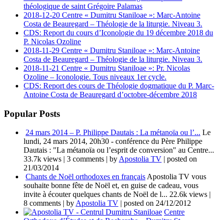
théologique de saint Grégoire Palamas
2018-12-20 Centre « Dumitru Staniloae »: Marc-Antoine
Costa de Beauregard – Théologie de la liturgie. Niveau 3.
CDS: Report du cours d’Iconologie du 19 décembre 2018 du
P. Nicolas Ozoline
2018-11-29 Centre « Dumitru Staniloae »: Marc-Antoine
Costa de Beauregard – Théologie de la liturgie. Niveau 3.
2018-11-21 Centre « Dumitru Staniloae »: Pr. Nicolas
Ozoline – Iconologie. Tous niveaux 1er cycle.
CDS: Report des cours de Théologie dogmatique du P. Marc-
Antoine Costa de Beauregard d’octobre-décembre 2018
Popular Posts
24 mars 2014 – P. Philippe Dautais : La métanoïa ou l’...
Le
lundi, 24 mars 2014, 20h30 - conférence du Père Philippe
Dautais : "La métanoïa ou l’esprit de conversion" au Centre...
33.7k views
|
3 comments
|
by
Apostolia TV
|
posted on
21/03/2014
Chants de Noël orthodoxes en français
Apostolia TV vous
souhaite bonne fête de Noël et, en guise de cadeau, vous
invite à écouter quelques chants de Noël de l...
22.6k views
|
8 comments
|
by
Apostolia TV
|
posted on 24/12/2012
Centre