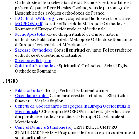
Orthodoxie » de la télévision d’état, France 2, est produite et
présentée par le Père Nicolas Ozoline, sous le patronage de
l’Assemblée des évêques orthodoxes de France.
fr.OrthodoxWiki.org
L’encyclopédie orthodoxe colaborative
MOREOM (FR)
Le site officiel de la Métropole Orthodoxe
Roumaine d’Europe Occidentale et Méridionale.
Revue Apostolia
Revue de spiritualité et d’information
orthodoxe. Publication de la Métropole Orthodoxe Roumaine
d’Europe Occidentale et Méridionale
Sagesse Orthodoxe
Conseil spirituel en ligne. Foi et tradition
orthodoxe et questions d’actualité.
Science et Religion
Spiritualité orthodoxe
Spiritualité Orthodoxe. Selon l’Eglise
Orthodoxe Roumaine
LIENS RO
Biblia ortodoxă
Noul și Vechiul Testament online
Calendar ortodox
Calendarul creștin-ortodox — Sfinții zilei —
Sinaxar — Viețile sfinților
Centrul de Coordonare Pedagogică în Europa Occidentală şi
Meridională
CCP sprijină MOREOM în activităţile educative
din parohiile ortodoxe române ale Europei Occidentale şi
Meridionale.
Centrul Dumitru Staniloae (ro)
CENTRUL „DUMITRU
STANILOAE” PARIS – Programul de formare prin conferințe și
seminarii online