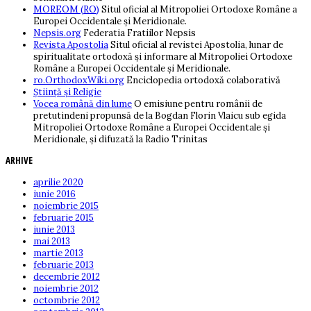
MOREOM (RO)
Situl oficial al Mitropoliei Ortodoxe Române a
Europei Occidentale și Meridionale.
Nepsis.org
Federatia Fratiilor Nepsis
Revista Apostolia
Situl oficial al revistei Apostolia, lunar de
spiritualitate ortodoxă și informare al Mitropoliei Ortodoxe
Române a Europei Occidentale și Meridionale.
ro.OrthodoxWiki.org
Enciclopedia ortodoxă colaborativă
Știință și Religie
Vocea română din lume
O emisiune pentru românii de
pretutindeni propunsă de la Bogdan Florin Vlaicu sub egida
Mitropoliei Ortodoxe Române a Europei Occidentale și
Meridionale, și difuzată la Radio Trinitas
ARHIVE
aprilie 2020
iunie 2016
noiembrie 2015
februarie 2015
iunie 2013
mai 2013
martie 2013
februarie 2013
decembrie 2012
noiembrie 2012
octombrie 2012