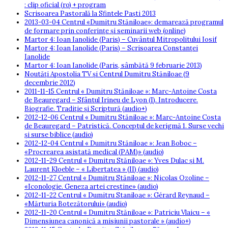
: clip oficial (ro) + program
Scrisoarea Pastorală la Sfintele Paști 2013
2013-03-04 Centrul «Dumitru Stăniloae»: demarează programul
de formare prin conferințe și seminarii web (online)
Martor 4: Ioan Ianolide (Paris) – Cuvântul Mitropolitului Iosif
Martor 4: Ioan Ianolide (Paris) – Scrisoarea Constanței
Ianolide
Martor 4: Ioan Ianolide (Paris, sâmbătă 9 februarie 2013)
Noutăți Apostolia TV și Centrul Dumitru Stăniloae (9
decembrie 2012)
2011-11-15 Centrul « Dumitru Stăniloae »: Marc-Antoine Costa
de Beauregard – Sfântul Irineu de Lyon (I). Introducere.
Biografie. Tradiție și Scriptură (audio+)
2012-12-06 Centrul « Dumitru Stăniloae »: Marc-Antoine Costa
de Beauregard – Patristică. Conceptul de kerigmă 1. Surse vechi
și surse biblice (audio)
2012-12-04 Centrul « Dumitru Stăniloae »: Jean Boboc –
«Procrearea asistată medical (PAM)» (audio)
2012-11-29 Centrul « Dumitru Stăniloae »: Yves Dulac și M.
Laurent Kloeble – « Libertatea » (II) (audio)
2012-11-27 Centrul « Dumitru Stăniloae »: Nicolas Ozoline –
«Iconologie. Geneza artei creștine» (audio)
2012-11-22 Centrul « Dumitru Staniloae »: Gérard Reynaud –
«Mărturia Botezătorului» (audio)
2012-11-20 Centrul « Dumitru Stăniloae »: Patriciu Vlaicu – «
Dimensiunea canonică a misiunii pastorale » (audio+)