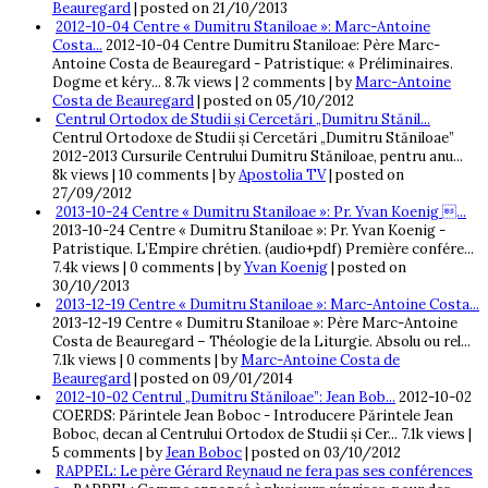
Beauregard
|
posted on 21/10/2013
2012-10-04 Centre « Dumitru Staniloae »: Marc-Antoine
Costa...
2012-10-04 Centre Dumitru Staniloae: Père Marc-
Antoine Costa de Beauregard - Patristique: « Préliminaires.
Dogme et kéry...
8.7k views
|
2 comments
|
by
Marc-Antoine
Costa de Beauregard
|
posted on 05/10/2012
Centrul Ortodox de Studii și Cercetări „Dumitru Stănil...
Centrul Ortodoxe de Studii și Cercetări „Dumitru Stăniloae”
2012-2013 Cursurile Centrului Dumitru Stăniloae, pentru anu...
8k views
|
10 comments
|
by
Apostolia TV
|
posted on
27/09/2012
2013-10-24 Centre « Dumitru Staniloae »: Pr. Yvan Koenig ...
2013-10-24 Centre « Dumitru Staniloae »: Pr. Yvan Koenig -
Patristique. L’Empire chrétien. (audio+pdf) Première confére...
7.4k views
|
0 comments
|
by
Yvan Koenig
|
posted on
30/10/2013
2013-12-19 Centre « Dumitru Staniloae »: Marc-Antoine Costa...
2013-12-19 Centre « Dumitru Staniloae »: Père Marc-Antoine
Costa de Beauregard – Théologie de la Liturgie. Absolu ou rel...
7.1k views
|
0 comments
|
by
Marc-Antoine Costa de
Beauregard
|
posted on 09/01/2014
2012-10-02 Centrul „Dumitru Stăniloae”: Jean Bob...
2012-10-02
COERDS: Părintele Jean Boboc - Introducere Părintele Jean
Boboc, decan al Centrului Ortodox de Studii și Cer...
7.1k views
|
5 comments
|
by
Jean Boboc
|
posted on 03/10/2012
RAPPEL: Le père Gérard Reynaud ne fera pas ses conférences