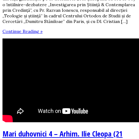
o ȋntȃlnire-dezbatere „Investigarea prin Știință & Contemplarea
prin Credință”, cu Pr. Razvan Ionescu, responsabil al direcţiei
„Teologie şi ştiinţă” în cadrul Centrului Ortodox de Studii şi de
Cercetări „Dumitru Stăniloae” din Paris, și cu Dl. Cristian […]
Continue Reading »
Mari duhovnici 4 – Arhim. Ilie Cleopa (21