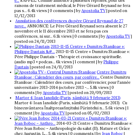
e...
RAPPEL: Comme annoncé à plusieurs réprises, pour des
raisons de traitement médical, le Père Gérard Reynaud ne fera
pas s...
6.4k views
|
0 comments
|
by
Apostolia TV
|
posted on
12/12/2013
Annulation des conférences du père Gérard Reynaud de 27
nove...
ANNONCE: Le Père Gérard Reynaud sera absent le 27
novembre et le 11 décembre 2013 et ne fera pas ces
conférences, ni sur...
6.1k views
|
0 comments
|
by
Apostolia TV
|
posted on 24/11/2013
2013-11-15 Centre « Dumitru Staniloae »:
Philippe Dautais &#...
2013-11-15 Centre « Dumitru Staniloae »:
Père Philippe Dautais - Thérapie et croissance spirituelle.
(audio mp3 + podcas...
6k views
|
1 comment
|
by
Philippe
Dautais
|
posted on 24/11/2013
Centre Dumitru
Staniloae : Calendrier des cours, par confére...
Centre Dumitru
Staniloae : Calendrier des cours, par conférencier, pour l'année
universitaire 2013-2014 (octobre 2013 -...
5.8k views
|
0
comments
|
by
Apostolia TV
|
posted on 20/09/2013
Martor 4: Ioan Ianolide (Paris, sâmbătă 9 februarie 2013)
Martor 4: Ioan Ianolide (Paris, sâmbătă 9 februarie 2013) Cu
binecuvântarea Înaltpreasfinţitului Părintelui n...
5.6k views
|
1
comment
|
by
Apostolia TV
|
posted on 05/02/2013
2014-03-21 Centre « Dumitru Staniloae »:
Jean Boboc – Anthro...
2014-03-21 Centre « Dumitru Staniloae »:
Père Jean Boboc – Anthropologie du salut (II). Nature et Grâce
chez Augustin. L...
5.4k views
|
0 comments
|
by
Jean Boboc
|