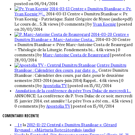
posted on 06/04/2014
2014-03-13 Centre « Dumitru Staniloae »: Pr.
Yvan Koenig ...
2014-03-13 Centre « Dumitru Staniloae »: Pr.
Yvan Koenig - Patristique. Saint Grégoire de Nysse (audio+pdf)
Le cours de...
5.3k views
|
0 comments
|
by
Yvan Koenig
|
posted
on 20/03/2014
2014-03-20 Centre «
Dumitru Staniloae »: Marc-Antoine Costa...
2014-03-20 Centre
« Dumitru Staniloae »: Père Marc-Antoine Costa de Beauregard
– Théologie de la Liturgie. Fondements bi...
4.6k views
|
0
comments
|
by
Marc-Antoine Costa de Beauregard
|
posted on
28/03/2014
Centre Dumitru
Staniloae : Calendrier des cours, par date, p...
Centre Dumitru
Staniloae : Calendrier des cours, par date, pour le deuxième
semestre 2013-2014 (mars-juin 2014) Rappel...
4.6k views
|
0
comments
|
by
Apostolia TV
|
posted on 15/02/2014
Annulation de la conférence du père Yves Dulac de mercredi 1...
ANNONCE: La conférence du P. Yves Dulac de ce soir, mercredi
15 janvier 2014, est annulée ! Le père Yves a été em...
4.5k views
|
0 comments
|
by
Apostolia TV
|
posted on 15/01/2014
COMENTARII RECENTE
_ | +
la
2012-11-22 Centrul « Dumitru Staniloae »: Gérard
Reynaud – «Mărturia Botezătorului» (audio)