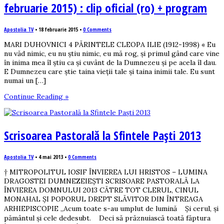
februarie 2015) : clip oficial (ro) + program
Apostolia TV
•
18 februarie 2015
•
0 Comments
MARI DUHOVNICI 4 PĂRINTELE CLEOPA ILIE (1912-1998) « Eu
nu văd nimic, eu nu ştiu nimic, eu mă rog, şi primul gând care vine
în inima mea îl ştiu ca şi cuvânt de la Dumnezeu şi pe acela îl dau.
E Dumnezeu care ştie taina vieţii tale şi taina inimii tale. Eu sunt
numai un […]
Continue Reading »
Scrisoarea Pastorală la Sfintele Paști 2013
Apostolia TV
•
4 mai 2013
•
0 Comments
† MITROPOLITUL IOSIF ÎNVIEREA LUI HRISTOS – LUMINA
DRAGOSTEI DUMNEZEIEȘTI SCRISOARE PASTORALĂ LA
ÎNVIEREA DOMNULUI 2013 CĂTRE TOT CLERUL, CINUL
MONAHAL ȘI POPORUL DREPT SLĂVITOR DIN ÎNTREAGA
ARHIEPISCOPIE „Acum toate s-au umplut de lumină Și cerul, și
pământul și cele dedesubt. Deci să prăznuiască toată făptura