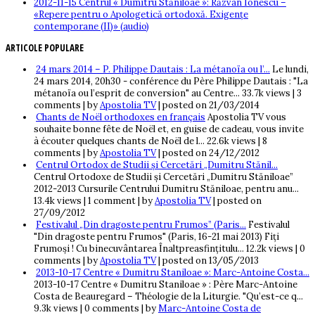
2012-11-15 Centrul « Dumitru Stăniloae »: Răzvan Ionescu –
«Repere pentru o Apologetică ortodoxă. Exigențe
contemporane (II)» (audio)
ARTICOLE POPULARE
24 mars 2014 – P. Philippe Dautais : La métanoïa ou l’...
Le lundi,
24 mars 2014, 20h30 - conférence du Père Philippe Dautais : "La
métanoïa ou l’esprit de conversion" au Centre...
33.7k views
|
3
comments
|
by
Apostolia TV
|
posted on 21/03/2014
Chants de Noël orthodoxes en français
Apostolia TV vous
souhaite bonne fête de Noël et, en guise de cadeau, vous invite
à écouter quelques chants de Noël de l...
22.6k views
|
8
comments
|
by
Apostolia TV
|
posted on 24/12/2012
Centrul Ortodox de Studii și Cercetări „Dumitru Stănil...
Centrul Ortodoxe de Studii și Cercetări „Dumitru Stăniloae”
2012-2013 Cursurile Centrului Dumitru Stăniloae, pentru anu...
13.4k views
|
1 comment
|
by
Apostolia TV
|
posted on
27/09/2012
Festivalul „Din dragoste pentru Frumos” (Paris...
Festivalul
"Din dragoste pentru Frumos" (Paris, 16-21 mai 2013) Fiţi
Frumoşi ! Cu binecuvântarea Înaltpreasfinţitulu...
12.2k views
|
0
comments
|
by
Apostolia TV
|
posted on 13/05/2013
2013-10-17 Centre « Dumitru Staniloae »: Marc-Antoine Costa...
2013-10-17 Centre « Dumitru Staniloae » : Père Marc-Antoine
Costa de Beauregard – Théologie de la Liturgie. "Qu’est-ce q...
9.3k views
|
0 comments
|
by
Marc-Antoine Costa de