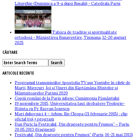
Liturghie (Duminica a 9-a după Rusalii) - Catedrala Paris
Tabăra de tradiție și spiritualitate
ortodoxă - Mănăstirea Bunavestire, Tismana, 12-20 august
2025
CĂUTARE
ARTICOLE RECENTE
Programul transmisiilor Apostolia TV sur Youtube în zilele de
Marți, Miercuri, Joi și Vineri din Săptămâna Sfintelor și
Mântuitoarelor Patimi 2020
Copiii români de la Paris iubesc Cumințenia Pământului
19 noiembrie 2015, Universitatea Iasi: dezbatere Teologie-
Stiinta cu Pr. Razvan Ionescu
Mari duhovnici 4 – Arhim. Ilie Cleopa (21 februarie 2015) : clip
oficial (ro) + program
Dan Puric la Festivalul „Din dragoste pentru Frumos” – Paris,
20.05.2013 (fragment)
Festivalul „Din dragoste pentru Frumos” (Paris, 16-21 mai 2013)