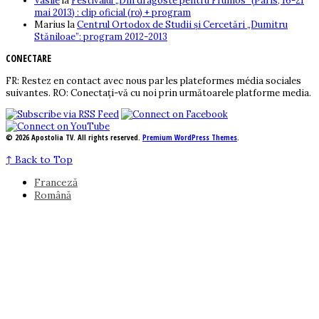
Vasile
la
Festivalul „Din dragoste pentru Frumos” (Paris, 16-21
mai 2013) : clip oficial (ro) + program
Marius
la
Centrul Ortodox de Studii și Cercetări „Dumitru
Stăniloae”: program 2012-2013
CONECTARE
FR: Restez en contact avec nous par les plateformes média sociales
suivantes. RO: Conectați-vă cu noi prin următoarele platforme media.
© 2026 Apostolia TV. All rights reserved.
Premium WordPress Themes
.
↑
Back to Top
Franceză
Română