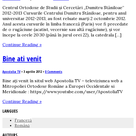
Centrul Ortodoxe de Studii și Cercetări „Dumitru Stăniloae”
2012-2013 Cursurile Centrului Dumitru Stăniloae, pentru anul
universitar 2012-2013, au fost reluate marți 2 octombrie 2012.
Anul acesta cursurile în limba franceză (Paris) vor fi precedate
de o rugăciune (acatist, vecernie sau altă rugăciune), și vor
începe la orele 20:30 (până în jurul orei 22), la catedrala […]
Continue Reading »
Bine ati venit
Apostolia TV
•
3 aprilie 2012
•
0 Comments
Bine ați venit în situl web Apostolia TV – televiziunea web a
Mitropoliei Ortodoxe Române a Europei Occidentale si
Meridionale : https://www.youtube.com/user/ApostoliaTV
Continue Reading »
LANGUES
Franceză
Română
AUTEURS