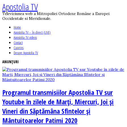
Apostolia TV
Televiziunea web a Mitropoliei Ortodoxe Române a Europei
Occidentale si Meridionale.
Home
Apostolia TV – în direct (LIVE)
Apostolia TV videos
Contact
Cuprins
Despre Apostolia TV
ANUNȚURI
Programul transmisiilor Apostolia TV sur
Youtube în zilele de Marți, Miercuri, Joi și
Vineri din Săptămâna Sfintelor și
Mântuitoarelor Patimi 2020