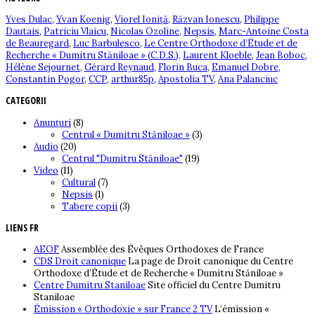
Yves Dulac
,
Yvan Koenig
,
Viorel Ioniță
,
Răzvan Ionescu
,
Philippe
Dautais
,
Patriciu Vlaicu
,
Nicolas Ozoline
,
Nepsis
,
Marc-Antoine Costa
de Beauregard
,
Luc Barbulesco
,
Le Centre Orthodoxe d’Étude et de
Recherche « Dumitru Stăniloae » (C.D.S.)
,
Laurent Kloeble
,
Jean Boboc
,
Hélène Sejournet
,
Gérard Reynaud
,
Florin Buca
,
Emanuel Dobre
,
Constantin Pogor
,
CCP
,
arthur85p
,
Apostolia TV
,
Ana Palanciuc
CATEGORII
Anunțuri
(8)
Centrul « Dumitru Stăniloae »
(3)
Audio
(20)
Centrul "Dumitru Stăniloae"
(19)
Video
(11)
Cultural
(7)
Nepsis
(1)
Tabere copii
(3)
LIENS FR
AEOF
Assemblée des Évêques Orthodoxes de France
CDS Droit canonique
La page de Droit canonique du Centre
Orthodoxe d’Étude et de Recherche « Dumitru Stăniloae »
Centre Dumitru Staniloae
Site officiel du Centre Dumitru
Staniloae
Émission « Orthodoxie » sur France 2 TV
L’émission «