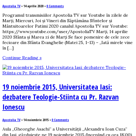
Apostolia TV
•
14 aprilie 2020
•
0 Comments
Programul transmisiilor Apostolia TV sur Youtube în zilele de
Marți, Miercuri, Joi și Vineri din Săptămâna Sfintelor și
Mântuitoarelor Patimi 2020 canalul Apostolia TV sur Youtube:
https://www.youtube.com/user/ApostoliaTV Marți, 14 aprilie
2020 Sfânta și Marea zi de Marți Se face pomenire de cele zece
fecioare din Sfânta Evanghelie (Matei 25, 1-13) – „Iată mirele vine
în […]
Continue Reading »
19 noiembrie 2015, Universitatea Iasi:
dezbatere Teologie-Stiinta cu Pr. Razvan
Ionescu
Apostolia TV
•
14 noiembrie 2015
•
0 Comments
Aula ,,Gheorghe Asachi” a Universității ,,Alexandru Ioan Cuza”
din Iaşi, găzduiește pe 19 noiembrie 2015 (ȋncepȃnd cu ora 18:00)